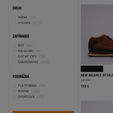
DRUH
NÍZKA
(24)
VYSOKÁ
(215)
ZAPÍNANIE
BEZ
(56)
NA GUMU
(6)
SUCHÝ ZIPS
(10)
ŠNUROVANIE
(167)
NEW BALANCE H754L
PODRÁŽKA
pánske
PLATFORMA
(12)
130 €
ROVNÁ
(139)
ŠPORTOVÁ
(87)