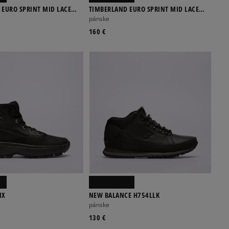
 EURO SPRINT MID LACE
TIMBERLAND EURO SPRINT MID LACE
BOOT
pánske
160 €
IX
NEW BALANCE H754LLK
pánske
130 €