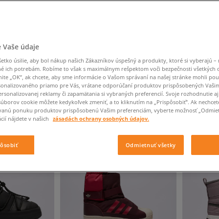
Converse Chuck Taylor
Havaianas
Starostlivosť o obuv
Confront
Champion
EMU Australia
Starostlivosť o obuv
Boxerky
All Star
Dickies
Čiapky
Converse
Confront
Ellesse
Čiapky
Klobúky
Nike Air Max 90
Saucony
Šály a rukavice
Crocs
Converse
Fila
Rukavice
Starostlivosť o obuv
Nike Air Max DN8
Clarks
Dr. Martens
DC
Jansport
Klobúky
Čiapky
 Vaše údaje
Nike Air Force 1 LV8
Eastpak
Dickies
Jordan
Rukavice
Jordan 4
tko úsilie, aby bol nákup našich Zákazníkov úspešný a produkty, ktoré si vyberajú – 
Empire
Eastpak
Lacoste
é ich potrebám. Robíme to však s maximálnym rešpektom voči bezpečnosti všetkých
New Balance 530
nite „OK”, ak chcete, aby sme informácie o Vašom správaní na našej stránke mohli pou
New Balance 1906
onalizovaného priamo pre Vás, vrátane odporúčaní produktov prispôsobených Vaši
rsonalizovanej reklamy či zapamätania si vybraných preferencií. Svoje rozhodnutie aj
Puma Speedcat
ČNÉ
VÝSLEDKOV NA STRÁNKE
60
Z 239 VÝROBKOV
súborov cookie môžete kedykoľvek zmeniť, a to kliknutím na „Prispôsobiť”. Ak nechcet
vanú ponuku produktov prispôsobenú Vašim preferenciám, vyberte možnosť „Odmiet
Puma Suede XL
cií nájdete v našich
zásadách ochrany osobných údajov.
Puma Palermo
Asics Gel-NYC Rugged
pôsobiť
Odmietnuť všetky