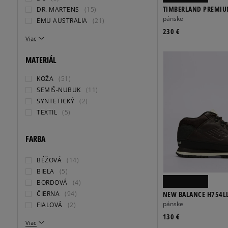
TIMBERLAND PREMIUM
DR. MARTENS
(15)
BOOT
pánske
EMU AUSTRALIA
(21)
230 €
Viac
MATERIÁL
KOŽA
(51)
SEMIŠ-NUBUK
(11)
SYNTETICKÝ
(2)
TEXTIL
(5)
FARBA
BÉŽOVÁ
(14)
BIELA
(5)
BORDOVÁ
(4)
ČIERNA
(94)
NEW BALANCE H754L
pánske
FIALOVÁ
(2)
130 €
Viac