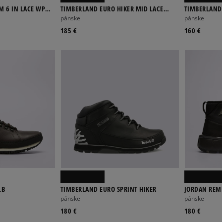
 6 IN LACE WP
TIMBERLAND EURO HIKER MID LACE
TIMBERLAND
BOOT
BOOT
pánske
pánske
185 €
160 €
LB
TIMBERLAND EURO SPRINT HIKER
JORDAN REM
pánske
pánske
180 €
180 €