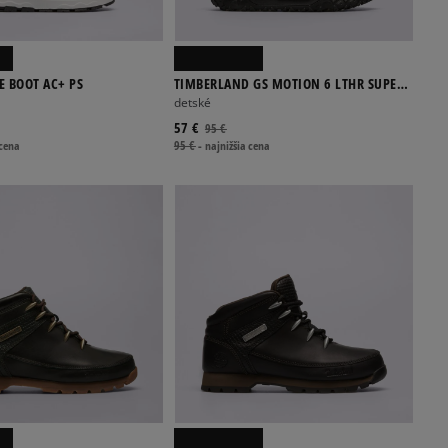
E BOOT AC+ PS
TIMBERLAND GS MOTION 6 LTHR SUPER
OX
detské
57 €
95 €
 cena
95 €
-
najnižšia cena