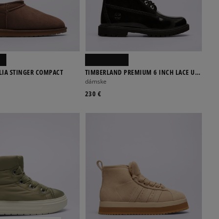
LIA STINGER COMPACT
TIMBERLAND PREMIUM 6 INCH LACE UP
WP BOOT
dámske
230 €