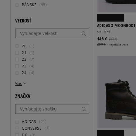
PÁNSKE
(95)
VEĽKOSŤ
ADIDAS X MOONBOOT
dámske
148 €
200 €
200 €
-
najnižšia cena
20
(1)
21
(1)
22
(7)
23
(4)
24
(4)
Viac
ZNAČKA
ADIDAS
(21)
CONVERSE
(7)
DC
(3)