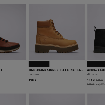
FT
TIMBERLAND STONE STREET 6 INCH LACE
ADIDAS CAM
UP WP BOOT
dámske
dámske
190 €
134 €
150 €
150 €
-
najnižši