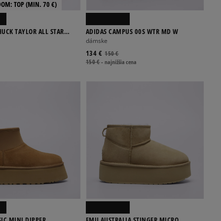
DOM: TOP (MIN. 70 €)
UCK TAYLOR ALL STAR
ADIDAS CAMPUS 00S WTR MD W
OOT
dámske
134 €
150 €
150 €
-
najnižšia cena
IC MINI DIPPER
EMU AUSTRALIA STINGER MICRO