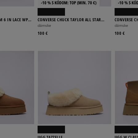
-10 % S KÓDOM: TOP (MIN. 70 €)
-10 % S KÓ
 6 IN LACE WP
CONVERSE CHUCK TAYLOR ALL STAR
CONVERSE CH
ELEMENTS BOOT
ELEMENTS B
dámske
dámske
100 €
100 €
UGG TAZZELLE
UGG W CLASS