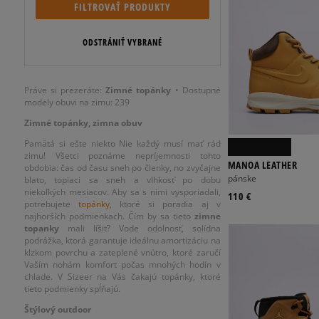
FILTROVAŤ PRODUKTY
ODSTRÁNIŤ VYBRANÉ
Práve si prezeráte:
Zimné topánky
• Dostupné
modely obuvi na zimu: 239
Zimné topánky, zimna obuv
Pamätá si ešte niekto Nie každý musí mať rád
zimu! Všetci poznáme nepríjemnosti tohto
MANOA LEATHER
obdobia: čas od času sneh po členky, no zvyčajne
pánske
blato, topiaci sa sneh a vlhkosť po dobu
niekoľkých mesiacov. Aby sa s nimi vysporiadali,
110 €
potrebujete
topánky
, ktoré si poradia aj v
najhorších podmienkach. Čím by sa tieto
zimne
topanky
mali líšiť? Vode odolnosť, solídna
podrážka, ktorá garantuje ideálnu amortizáciu na
klzkom povrchu a zateplené vnútro, ktoré zaručí
Vaším nohám komfort počas mnohých hodín v
chlade. V Sizeer na Vás čakajú topánky, ktoré
tieto podmienky spĺňajú.
Štýlový outdoor