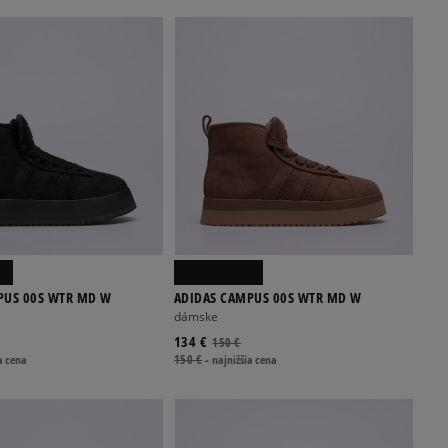
PUS 00S WTR MD W
ADIDAS CAMPUS 00S WTR MD W
dámske
134 €
150 €
a cena
150 €
-
najnižšia cena