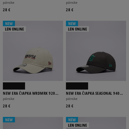
LIVERPOOL LIVERPOOL FC
PORTO FC PORTO
pánske
pánske
28 €
28 €
NEW
NEW
LEN ONLINE
LEN ONLINE
NEW ERA ČIAPKA WRDMRK 920
NEW ERA ČIAPKA SEASONAL 940
NEWCASTLE NEWCASTLE UNITED FC
ASTON VILLA ASTON VILLA FC
pánske
pánske
28 €
28 €
NEW
NEW
LEN ONLINE