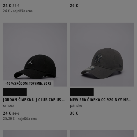
24 €
26 €
26 €
26 €
-
najnižšia cena
-10 % S KÓDOM: TOP (MIN. 70 €)
JORDAN ČIAPKA U J CLUB CAP US CB
NEW ERA ČIAPKA CC 920 NYY NEW
WSH JM
YORK YANKEES GRH
unisex
pánske
24 €
30 €
28 €
25,20 €
-
najnižšia cena