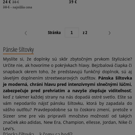
24 €
39 €
30 €
30 €
-
najnižšia cena
Stránka
z 2
Pánske šiltovky
Myslíte si, že doplnky sú skôr zbytočným prvkom štylizácie?
Určite nie, ak hovoríme o pokrývkach hlavy. Bejzbalová čiapka či
snapback okrem toho, že predstavujú funkčný doplnok, sú aj
skvelým doplnením streetwearových outfitov.
Pánska šiltovka
je moderná, chráni hlavu pred intenzívnymi slnečnými lúčmi,
zabezpečuje pred prehriatím a navyše zlepšuje viditeľnosť
,
keď z takmer každej strany na nás dopadá ostré svetlo. Ešte sa
vám nepodarilo nájsť pánsku šiltovku, ktorá by zapadala do
vášho outfitu? Pravdepodobne sa to čoskoro zmení, pretože v
Sizeer sme pre vás pripravili množstvo možností od takých
značiek ako adidas, New Era, Champion, ellesse, Jordan, Nike či
Levi's.
Pánska šiltovka – k čomu sa hodí?