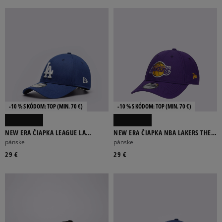
-10 % S KÓDOM: TOP (MIN. 70 €)
-10 % S KÓDOM: TOP (MIN. 70 €)
NEW ERA ČIAPKA LEAGUE LA
NEW ERA ČIAPKA NBA LAKERS THE
DODGERS ESSENTIAL LA DODGERS
LEAGUE LA LAKERS OTC
pánske
pánske
LRY/WH
29 €
29 €