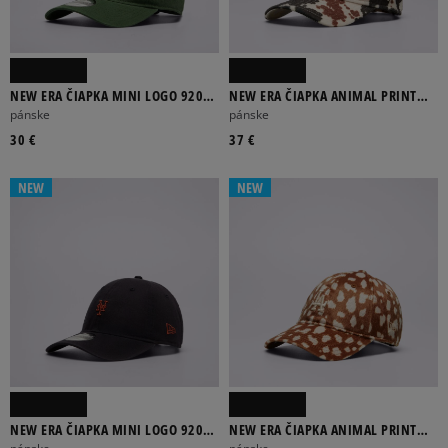
NEW ERA ČIAPKA MINI LOGO 920
NEW ERA ČIAPKA ANIMAL PRINT
NYY NEW YORK YANKEES
920 NYY NEW YORK YANKEES
pánske
pánske
30 €
37 €
NEW
NEW
NEW ERA ČIAPKA MINI LOGO 920
NEW ERA ČIAPKA ANIMAL PRINT
METS NEW YORK METS
920 LA DODGERS LOS ANGELES