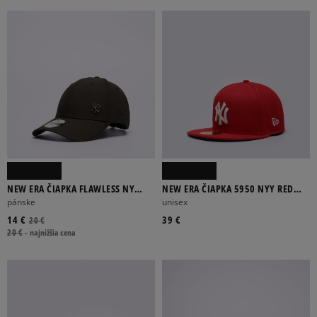
BAVLNA
SYNTETICKÝ
BÉŽOVÁ
BIELA
BORDOVÁ
ČERVENÁ
ČIERNA
Viac
NEW ERA ČIAPKA FLAWLESS NY
NEW ERA ČIAPKA 5950 NYY RED
YANKEES BLK
MLB BASIC NY YANKEES
pánske
unisex
BANDANA
FULLCAP
NASTAVITEĽNÁ
SNAPBACK
ŠILT
14 €
39 €
20 €
20 €
-
najnižšia cena
Viac
FILTROVAŤ PRODUKTY