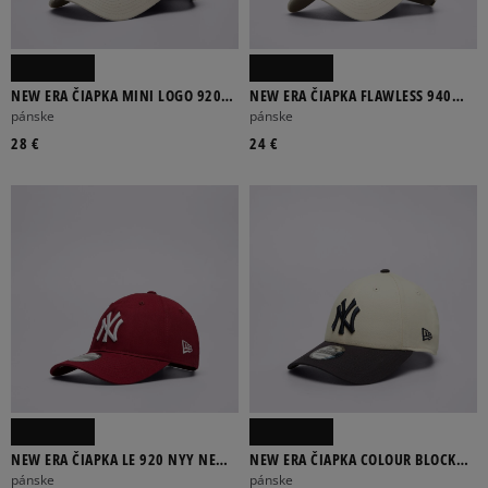
NEW ERA ČIAPKA MINI LOGO 920
NEW ERA ČIAPKA FLAWLESS 940
NYY NEW YORK YANKEES
NYY NEW YORK YANKEES
pánske
pánske
28 €
24 €
NEW ERA ČIAPKA LE 920 NYY NEW
NEW ERA ČIAPKA COLOUR BLOCK
YORK YANKEES
940 NYY NEW YORK YANKEES
pánske
pánske