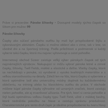
Práve si prezeráte:
Pánske šiltovky
• Dostupné modely týchto čiapok so
šiltom pre mužov:
99
Pánske šiltovky
Čiapky ako súčasť pánskeho outfitu by mali byť prispôsobené štýlu a
vykonávaným aktivitám. Čiapku si možno obliecť ako v zime, tak v lete, vo
všedné dni a na športový tréning. Podľa príležitosti a podmienok si každý
vyberie takú čiapku, ktorá mu najviac vyhovovuje a zaistí pohodlie.
Internetový obchod Sizeer zaisťuje veľký výber pánskych čiapok od tých
najznámejších výrobcov. Nakupujúci si môžu vybrať pánske letné a zimné
čiapky, šiltovky, Twill Fields, mäkké a elastické a ďalšie. Všetky čiapky, ktoré
sa nachádzajú v ponuke, sú vyrobené z vysoko kvalitných materiálov a s
veľkou starostlivosťou na detaily. Záleží len na Vás, ktorú čiapku si vyberiete a
ktorá optimálne ladí ako univerzálny módny doplnok ku každodennému
oblečeniu, na tréning alebo ku klasickému outfitu do práce. V obchode
môžete kúpiť pánske čiapky výhradne od uznaných značiek, ktoré zaisťujú
nielen pohodlie, ale aj trvanlivosť užívania. Pre tých, ktorí si cenia pohodlie a
štýl budú optimálnou voľbou čiapky typu Twill Field, ušité z mäkkej bavlny,
ktoré nedráždia pokožku na hlave a zaisťujú správnu priedušnosť.
Charakteristické pre tento druh čapíc je ideálne prispôsobenie ku tvaru hlavy