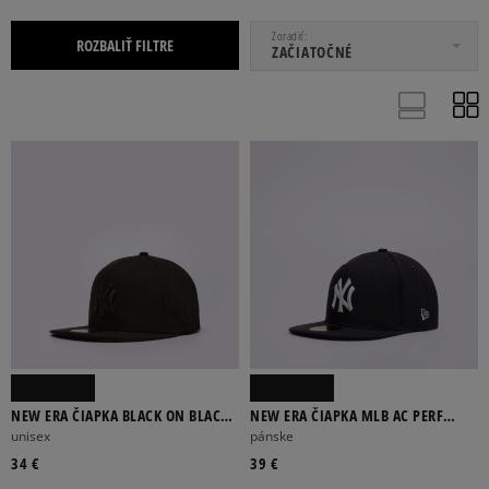
OD
DO
Zoradiť
ROZBALIŤ FILTRE
ZAČIATOČNÉ
BR
ONE SIZE
SET10
SET12
SET2
Viac
ADIDAS
CHAMPION
JORDAN
LEVI’S®
NEW BALANCE
NEW ERA ČIAPKA BLACK ON BLACK
NEW ERA ČIAPKA MLB AC PERF
NY YANKEES
5950 NYY NEW YORK YANKEES OTC
unisex
pánske
Viac
34 €
39 €