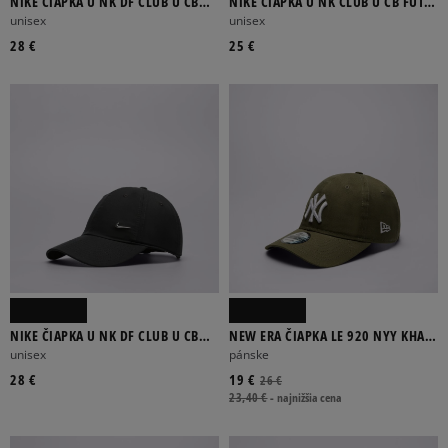
NIKE ČIAPKA U NK DF CLUB U CB
NIKE ČIAPKA U NK CLUB U CB FUT
MTSWSH L
WSH L
unisex
unisex
28 €
25 €
NIKE ČIAPKA U NK DF CLUB U CB
NEW ERA ČIAPKA LE 920 NYY KHA
MTSWSH
NEW YORK YANKEES
unisex
pánske
28 €
19 €
26 €
23,40 €
-
najnižšia cena