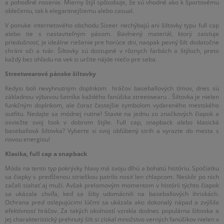
a pohodlné nosenie. Mierny štýl spôsobuje, že sú vhodné ako k športovému
oblečeniu, tak k elegantnejšiemu alebo casual.
V ponuke internetového obchodu Sizeer nechýbajú ani šiltovky typu full cap
alebo tie s nastaviteľným pásom. Bavlnený materiál, ktorý zaisťuje
priedušnosť, je ideálne riešenie pre horúce dni, naopak pevný šilt dodatočne
chráni oči a tvár. Šiltovky sú dostupné v rôznych farbách a štýloch, preto
každý bez ohľadu na vek si určite nájde niečo pre seba.
Streetwearové pánske šiltovky
Kedysi boli nevyhnutným doplnkom hráčov baseballových tímov, dnes sú
základnou výbavou šatníka každého fanúšika streetwearu . Šiltovka je nielen
funkčným doplnkom, ale čoraz častejšie symbolom vydareného mestského
outfitu. Nedajte sa módnej rutine! Stavte na jednu zo značkových čiapok a
osviežte svoj look v dobrom štýle. Full cap, snapback alebo klasická
baseballová šiltovka? Vyberte si svoj obľúbený strih a vyrazte do mesta s
novou energiou!
Klasika, full cap a snapback
Móda na tento typ pokrývky hlavy má svoju dlhú a bohatú históriu. Spočiatku
sa čiapky s predĺženou strieškou patrilo nosiť len chlapcom. Neskôr po nich
začali siahať aj muži. Avšak prelomovým momentom v histórii týchto čiapok
sa ukázala chvíľa, keď sa šilty udomácnili na baseballových ihriskách.
Ochrana pred oslepujúcimi lúčmi sa ukázala ako dokonalý nápad a zvýšila
efektívnosť hráčov. Za takých okolností vznikla dodnes populárna šiltovka a
jej charakteristický prehnutý šilt si získal množstvo verných fanúšikov nielen v