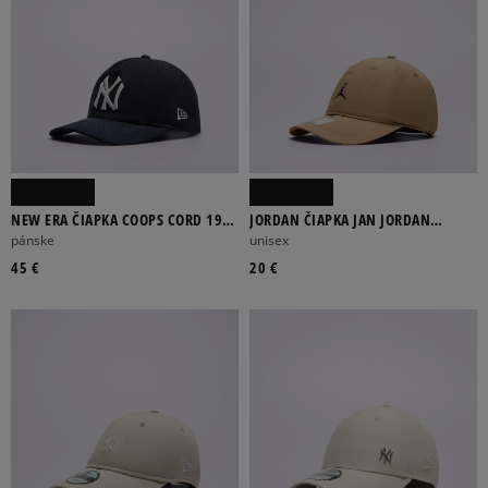
NEW ERA ČIAPKA COOPS CORD 1920
JORDAN ČIAPKA JAN JORDAN
NYY NEW YORK YANKEES
ESSENTIALS CAP
pánske
unisex
45 €
20 €