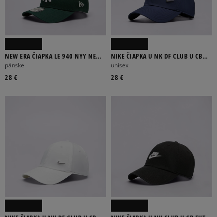
NEW ERA ČIAPKA LE 940 NYY NEW
NIKE ČIAPKA U NK DF CLUB U CB
YORK YANKEES
MTSWSH L
pánske
unisex
28 €
28 €