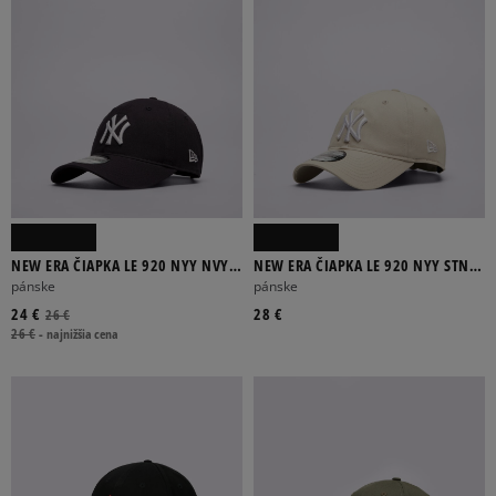
NEW ERA ČIAPKA LE 920 NYY NVY
NEW ERA ČIAPKA LE 920 NYY STN
NEW YORK YANKEES
NEW YORK YANKEES
pánske
pánske
24 €
28 €
26 €
26 €
-
najnižšia cena