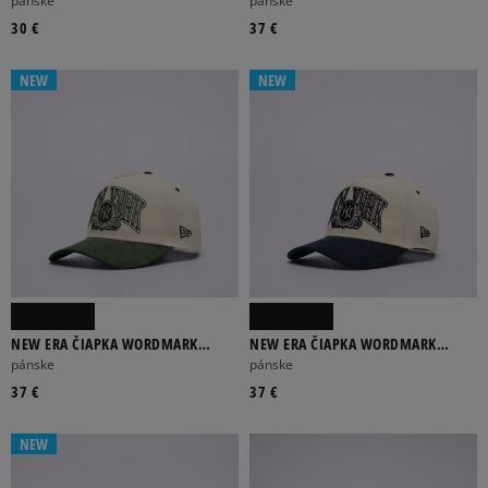
pánske
pánske
DODGE
30 €
37 €
NEW
NEW
NEW ERA ČIAPKA WORDMARK
NEW ERA ČIAPKA WORDMARK
SUEDE EFRAME NYY NEW YORK
SUEDE EFRAME NYY NEW YORK
pánske
pánske
YANKEES
YANKEES
37 €
37 €
NEW