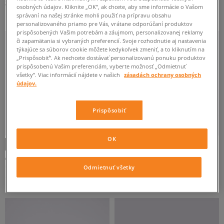
33 €
19 €
23 €
osobných údajov. Kliknite „OK”, ak chcete, aby sme informácie o Vašom
20,70 €
-
najnižšia cena
správaní na našej stránke mohli použiť na prípravu obsahu
personalizovaného priamo pre Vás, vrátane odporúčaní produktov
prispôsobených Vašim potrebám a záujmom, personalizovanej reklamy
či zapamätania si vybraných preferencií. Svoje rozhodnutie aj nastavenia
týkajúce sa súborov cookie môžete kedykoľvek zmeniť, a to kliknutím na
„Prispôsobiť”. Ak nechcete dostávať personalizovanú ponuku produktov
prispôsobenú Vašim preferenciám, vyberte možnosť „Odmietnuť
všetky”. Viac informácií nájdete v našich
zásadách ochrany osobných
údajov.
Prispôsobiť
OK
ADIDAS ČIAPKA BASEB CLASS TRE
NEW ERA ČIAPKA LE 920 NYY NEW
YORK YANKEES WLTWHI
unisex
pánske
Odmietnuť všetky
19 €
28 €