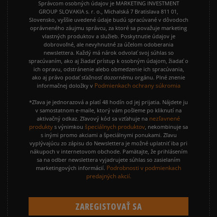
Správcom osobných údajov je MARKETING INVESTMENT
GROUP SLOVAKIA s. r. o., Michalská 7 Bratislava 811 01,
Slovensko, vyššie uvedené údaje budú spracúvané v dôvodoch
oprávneného záujmu správcu, za ktoré sa považuje marketing
vlastných produktov a služieb. Poskytnutie údajov je
dobrovoľné, ale nevyhnutné za účelom odoberania
newslettera. Každý má nárok odvolať svoj súhlas so
spracúvaním, ako aj žiadať prístup k osobným údajom, žiadať o
ich opravu, odstránenie alebo obmedzenie ich spracúvania,
ako aj právo podať sťažnosť dozornému orgánu. Plné znenie
Podmienkach ochrany súkromia
informačnej doložky v
*Zľava je jednorazová a platí 48 hodín od jej prijatia. Nájdete ju
v samostatnom e-maile, ktorý vám pošleme po kliknutí na
nezľavnené
aktivačný odkaz. Zľavový kód sa vzťahuje na
produkty
špeciálnych produktov
s výnimkou
, nekombinuje sa
s inými promo akciami a špeciálnymi ponukami. Zľavu
vyplývajúcu zo zápisu do Newslettera je možné uplatniť iba pri
nákupoch v internetovom obchode. Pamätajte, že prihlásením
sa na odber newslettera vyjadrujete súhlas so zasielaním
Podrobnosti v podmienkach
marketingových informácií.
predajných akcií.