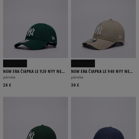
NEW ERA ČIAPKA LE 920 NYY NEW
NEW ERA ČIAPKA LE 940 NYY NEW
YORK YANKEES DKGWHI
YORK YANKEES
pánske
pánske
26 €
30 €