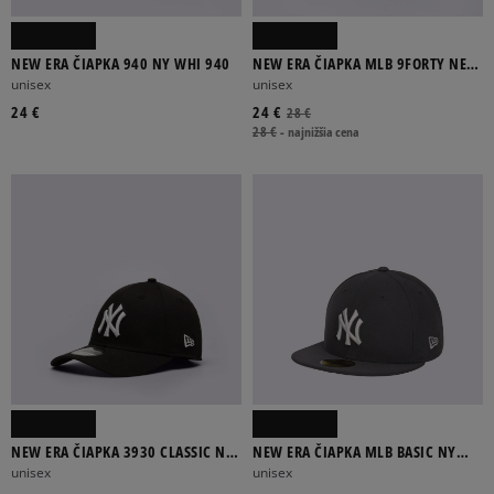
NEW ERA ČIAPKA 940 NY WHI 940
NEW ERA ČIAPKA MLB 9FORTY NEW
YORK YANKEES BAS NEW YORK
unisex
unisex
YANK
24 €
24 €
28 €
28 €
-
najnižšia cena
NEW ERA ČIAPKA 3930 CLASSIC NY
NEW ERA ČIAPKA MLB BASIC NY
YANKEES
YANKEES
unisex
unisex