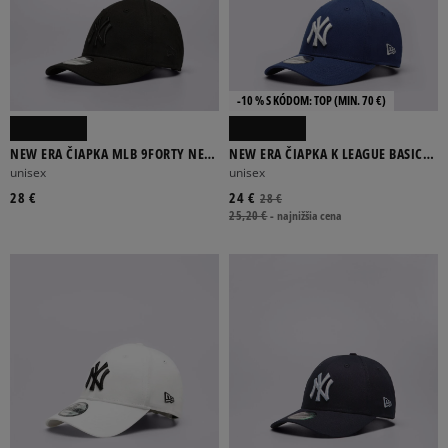
-10 % S KÓDOM: TOP (MIN. 70 €)
NEW ERA ČIAPKA MLB 9FORTY NEW
NEW ERA ČIAPKA K LEAGUE BASIC
YORK YANKEES NY YANKEES BLK/BL
940 NY YANKEES BLU/WHT
unisex
unisex
28 €
24 €
28 €
25,20 €
-
najnižšia cena