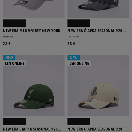
NEW ERA MLB 9FORTY NEW YORK
NEW ERA ČIAPKA SEASONAL 920
YANKEES CAP GRAY/WHITE
BARCELONA BARCELONA FC
unisex
pánske
28 €
28 €
NEW
NEW
LEN ONLINE
LEN ONLINE
NEW ERA ČIAPKA SEASONAL 920
NEW ERA ČIAPKA SEASONAL 920 FC