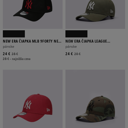
NEW ERA ČIAPKA MLB 9FORTY NEW
NEW ERA ČIAPKA LEAGUE
YORK YANKEES NEW YORK YANKEES
ESSENTIAL 9FORTY NYY KHAKI NEW
pánske
pánske
YORK YA
24 €
24 €
28 €
20 €
28 €
-
najnižšia cena