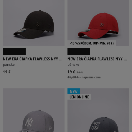
-10 % S KÓDOM: TOP (MIN. 70 €)
NEW ERA ČIAPKA FLAWLESS NYY NY
NEW ERA ČIAPKA FLAWLESS NYY NY
YANKEES NVY
YANKEES SCA
pánske
pánske
19 €
19 €
22 €
19,80 €
-
najnižšia cena
NEW
LEN ONLINE