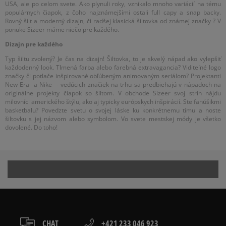
USA, ale po celom svete. Ako plynuli roky, vznikalo mnoho variácií na tému
populárnych čiapok, z čoho najznámejšími ostali full capy a snap backy.
Rovný šilt a moderný dizajn, či radšej klasická šiltovka od známej značky ? V
ponuke Sizeer máme niečo pre každého.
Dizajn pre každého
Typ šiltu zvolený? Je čas na dizajn! Šiltovka, to je skvelý nápad ako vylepšiť
každodenný look. Tlmená farba alebo farebná extravagancia? Viditeľné logo
značky či potlače inšpirované obľúbeným animovaným seriálom? Projektanti
New Era a Nike - vedúcich značiek na trhu sa predbiehajú v nápadoch na
originálne projekty čiapok so šiltom. V obchode Sizeer svoj strih nájdu
milovníci amerického štýlu, ako aj typicky európskych inšpirácií. Ste fanúšikmi
basketbalu? Povedzte svetu o svojej láske ku konkrétnemu tímu a noste
šiltovku s jej názvom alebo symbolom. Vo svete mestskej módy je všetko
dovolené. Do toho!
CHAT
+421 233 046 923