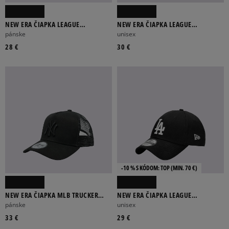
NEW ERA ČIAPKA LEAGUE
NEW ERA ČIAPKA LEAGUE
ESSENTIAL 9FORTY NYY PURPLE
ESSENTIAL 9FORTY NEYYAN WDC
pánske
unisex
NEW YORK Y
28 €
30 €
-10 % S KÓDOM: TOP (MIN. 70 €)
NEW ERA ČIAPKA MLB TRUCKER
NEW ERA ČIAPKA LEAGUE
NYY NEW YORK YANKEES BLKBLK
ESSENTIAL LA DODGERS BLK/WHI
pánske
unisex
33 €
29 €