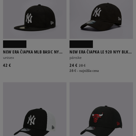
ODSTRÁNIŤ VYBRANÉ
NEW ERA ČIAPKA MLB BASIC NY
NEW ERA ČIAPKA LE 920 NYY BLK
YANKEES
NEW YORK YANKEES
unisex
pánske
42 €
24 €
28 €
28 €
-
najnižšia cena