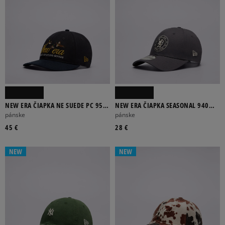
NEW ERA ČIAPKA NE SUEDE PC 950
NEW ERA ČIAPKA SEASONAL 940
RC NEWERA NVY NONE
CHELSEA CHELSEA FC LION CREST
pánske
pánske
45 €
28 €
NEW
NEW