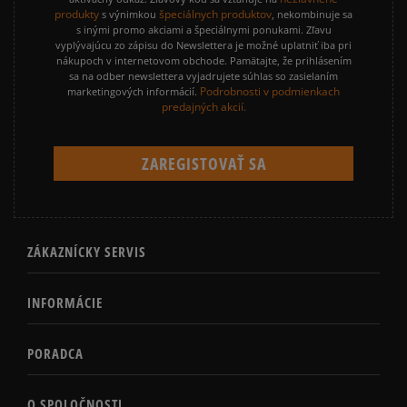
produkty
špeciálnych produktov
s výnimkou
, nekombinuje sa
s inými promo akciami a špeciálnymi ponukami. Zľavu
vyplývajúcu zo zápisu do Newslettera je možné uplatniť iba pri
nákupoch v internetovom obchode. Pamätajte, že prihlásením
sa na odber newslettera vyjadrujete súhlas so zasielaním
Podrobnosti v podmienkach
marketingových informácií.
predajných akcií.
ZÁKAZNÍCKY SERVIS
INFORMÁCIE
PORADCA
O SPOLOČNOSTI