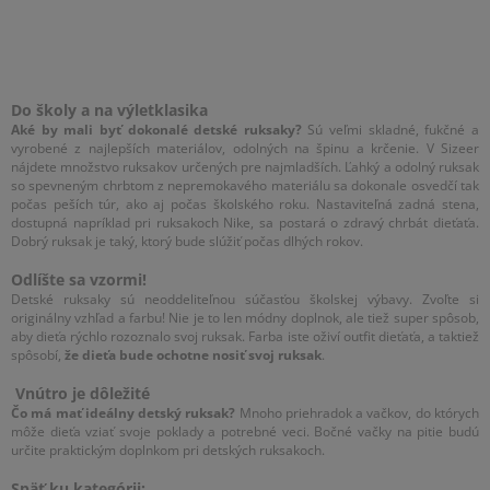
Do školy a na výletklasika
Aké by mali byť dokonalé detské ruksaky?
Sú veľmi skladné, fukčné a
vyrobené z najlepších materiálov, odolných na špinu a krčenie. V Sizeer
nájdete množstvo ruksakov určených pre najmladších. Ľahký a odolný ruksak
so spevneným chrbtom z nepremokavého materiálu sa dokonale osvedčí tak
počas peších túr, ako aj počas školského roku. Nastaviteľná zadná stena,
dostupná napríklad pri ruksakoch Nike, sa postará o zdravý chrbát dieťaťa.
Dobrý ruksak je taký, ktorý bude slúžiť počas dlhých rokov.
Odlíšte sa vzormi!
Detské ruksaky sú neoddeliteľnou súčasťou školskej výbavy. Zvoľte si
originálny vzhľad a farbu! Nie je to len módny doplnok, ale tiež super spôsob,
aby dieťa rýchlo rozoznalo svoj ruksak. Farba iste oživí outfit dieťaťa, a taktiež
spôsobí,
že dieťa bude ochotne nosiť svoj ruksak
.
Vnútro je dôležité
Čo má mať ideálny detský ruksak?
Mnoho priehradok a vačkov, do których
môže dieťa vziať svoje poklady a potrebné veci. Bočné vačky na pitie budú
určite praktickým doplnkom pri detských ruksakoch.
Späť ku kategórii: