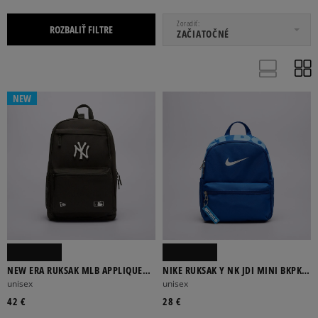
OD
DO
Zoradiť
ROZBALIŤ FILTRE
ZAČIATOČNÉ
NEW
ADIDAS
EASTPAK
CHAMPION
JANSPORT
JORDAN
Viac
BÉŽOVÁ
ČERVENÁ
ČIERNA
MODRÁ
TMAVOMODRÁ
Viac
NEW ERA RUKSAK MLB APPLIQUE
NIKE RUKSAK Y NK JDI MINI BKPK
DELAWARE NYY NEW YORK
2.0 V2
unisex
unisex
YANKEES
42 €
28 €