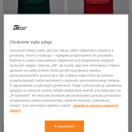
JANSPORT RUKSAK SUPERBREAK
JANSPORT RUKSAK SUPERBREAK
ONE
ONE
Chránime Vaše údaje
unisex
unisex
40 €
40 €
Venujeme všetko úsilie, aby bol nákup našich Zákazníkov úspešný a
produkty, ktoré si vyberajú – najlepšie prispôsobené ich potrebám.
Robíme to však s maximálnym rešpektom voči bezpečnosti všetkých
NEW
NEW
osobných údajov. Kliknite „OK”, ak chcete, aby sme informácie o Vašom
LEN ONLINE
správaní na našej stránke mohli použiť na prípravu obsahu
personalizovaného priamo pre Vás, vrátane odporúčaní produktov
prispôsobených Vašim potrebám a záujmom, personalizovanej reklamy
či zapamätania si vybraných preferencií. Svoje rozhodnutie aj nastavenia
týkajúce sa súborov cookie môžete kedykoľvek zmeniť, a to kliknutím na
„Prispôsobiť”. Ak nechcete dostávať personalizovanú ponuku produktov
prispôsobenú Vašim preferenciám, vyberte možnosť „Odmietnuť
všetky”. Viac informácií nájdete v našich
zásadách ochrany osobných
údajov.
Prispôsobiť