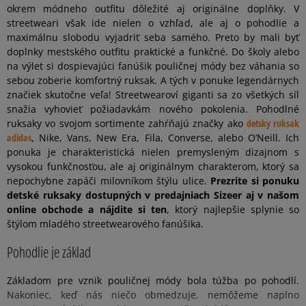
okrem módneho outfitu dôležité aj originálne doplňky. V
streetweari však ide nielen o vzhľad, ale aj o pohodlie a
maximálnu slobodu vyjadriť seba samého. Preto by mali byť
doplnky mestského outfitu praktické a funkčné. Do školy alebo
na výlet si dospievajúci fanúšik pouličnej módy bez váhania so
sebou zoberie komfortný ruksak. A tých v ponuke legendárnych
značiek skutočne veľa! Streetwearoví giganti sa zo všetkých síl
snažia vyhovieť požiadavkám nového pokolenia. Pohodlné
ruksaky vo svojom sortimente zahŕňajú značky ako
detsky ruksak
adidas
, Nike, Vans, New Era, Fila, Converse, alebo O’Neill. Ich
ponuka je charakteristická nielen premysleným dizajnom s
vysokou funkčnosťou, ale aj originálnym charakterom, ktorý sa
nepochybne zapáči milovníkom štýlu ulice.
Prezrite si ponuku
detské ruksaky dostupných v predajniach Sizeer aj v našom
online obchode a nájdite si ten
, ktorý najlepšie splynie so
štýlom mladého streetwearového fanúšika.
Pohodlie je základ
Základom pre vznik pouličnej módy bola túžba po pohodlí.
Nakoniec, keď nás niečo obmedzuje, nemôžeme naplno