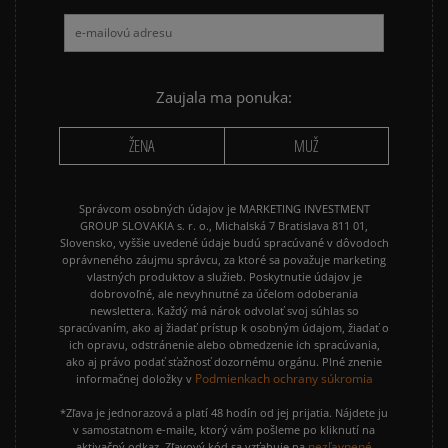
Zaujala ma ponuka:
ŽENA
MUŽ
Správcom osobných údajov je MARKETING INVESTMENT
GROUP SLOVAKIA s. r. o., Michalská 7 Bratislava 811 01,
Slovensko, vyššie uvedené údaje budú spracúvané v dôvodoch
oprávneného záujmu správcu, za ktoré sa považuje marketing
vlastných produktov a služieb. Poskytnutie údajov je
dobrovoľné, ale nevyhnutné za účelom odoberania
newslettera. Každý má nárok odvolať svoj súhlas so
spracúvaním, ako aj žiadať prístup k osobným údajom, žiadať o
ich opravu, odstránenie alebo obmedzenie ich spracúvania,
ako aj právo podať sťažnosť dozornému orgánu. Plné znenie
Podmienkach ochrany súkromia
informačnej doložky v
*Zľava je jednorazová a platí 48 hodín od jej prijatia. Nájdete ju
v samostatnom e-maile, ktorý vám pošleme po kliknutí na
nezľavnené
aktivačný odkaz. Zľavový kód sa vzťahuje na