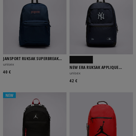
JANSPORT RUKSAK SUPERBREAK
ONE NAVY
unisex
NEW ERA RUKSAK APPLIQUE
40 €
DELAWARE NYY NEW YORK
unisex
YANKEES
42 €
NEW