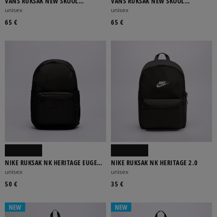
VANS RUKSAK NEW SKOOL
VANS RUKSAK NEW SKOOL
BACKPACK
BACKPACK
unisex
unisex
65 €
65 €
NIKE RUKSAK NK HERITAGE EUGENE
NIKE RUKSAK NK HERITAGE 2.0
BACKPCK 2.0
unisex
unisex
50 €
35 €
NEW
NEW