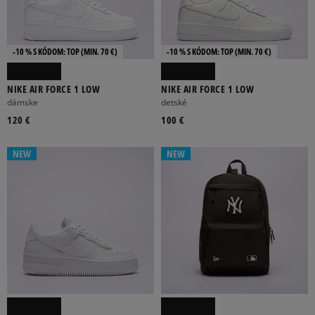
-10 % S KÓDOM: TOP (MIN. 70 €)
-10 % S KÓDOM: TOP (MIN. 70 €)
NIKE AIR FORCE 1 LOW
NIKE AIR FORCE 1 LOW
ADIDAS
ASICS
CLARKS
EASTPAK
FILA
dámske
detské
120 €
100 €
Viac
NEW
NEW
BÉŽOVÁ
BIELA
BORDOVÁ
ČERVENÁ
ČIERNA
Viac
1000
3930
3STRIPES
59FIFTY
9 FORTY