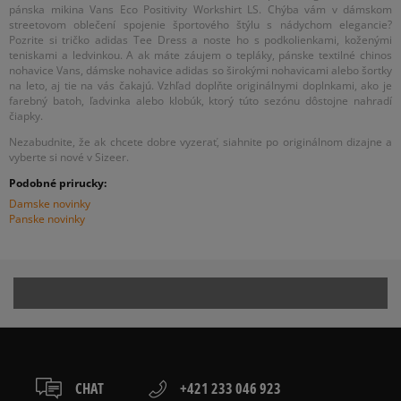
pánska mikina Vans Eco Positivity Workshirt LS. Chýba vám v dámskom
streetovom oblečení spojenie športového štýlu s nádychom elegancie?
Pozrite si tričko adidas Tee Dress a noste ho s podkolienkami, koženými
teniskami a ledvinkou. A ak máte záujem o tepláky, pánske textilné chinos
nohavice Vans, dámske nohavice adidas so širokými nohavicami alebo šortky
na leto, aj tie na vás čakajú. Vzhľad doplňte originálnymi doplnkami, ako je
farebný batoh, ľadvinka alebo klobúk, ktorý túto sezónu dôstojne nahradí
čiapky.
Nezabudnite, že ak chcete dobre vyzerať, siahnite po originálnom dizajne a
vyberte si nové v Sizeer.
Podobné prirucky:
Damske novinky
Panske novinky
CHAT
+421 233 046 923