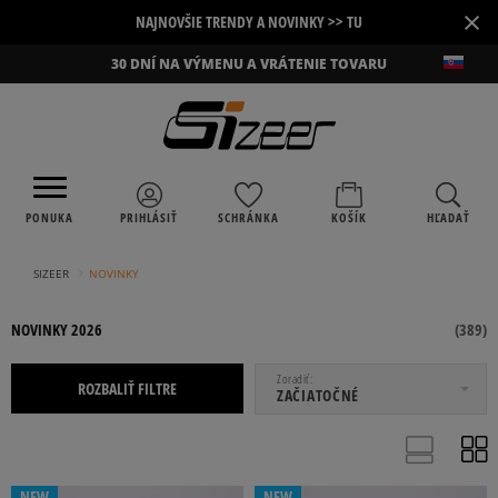
×
NAJNOVŠIE TRENDY A NOVINKY >> TU
30 DNÍ NA VÝMENU A VRÁTENIE TOVARU
PONUKA
PRIHLÁSIŤ
SCHRÁNKA
KOŠÍK
HĽADAŤ
›
SIZEER
NOVINKY
NOVINKY 2026
(
389
)
OD
DO
Zoradiť
ROZBALIŤ FILTRE
ZAČIATOČNÉ
DÁMSKE
DETSKÉ
PÁNSKE
UNISEX
NEW
NEW