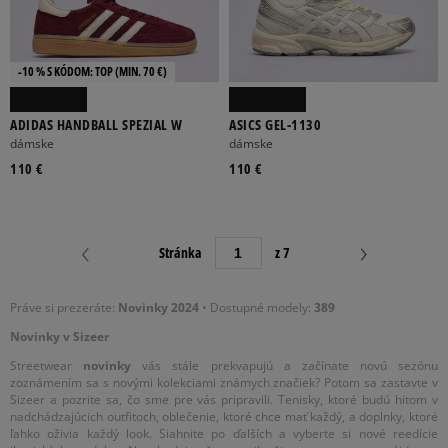
-10 % S KÓDOM: TOP (MIN. 70 €)
ADIDAS HANDBALL SPEZIAL W
ASICS GEL-1130
dámske
dámske
110 €
110 €
Stránka
z 7
Práve si prezeráte:
Novinky 2024
• Dostupné modely:
389
Novinky v Sizeer
Streetwear
novinky
vás stále prekvapujú a začínate novú sezónu
zoznámením sa s novými kolekciami známych značiek? Potom sa zastavte v
Sizeer a pozrite sa, čo sme pre vás pripravili. Tenisky, ktoré budú hitom v
nadchádzajúcich outfitoch, oblečenie, ktoré chce mať každý, a doplnky, ktoré
ľahko oživia každý look. Siahnite po ďalších a vyberte si nové reedície