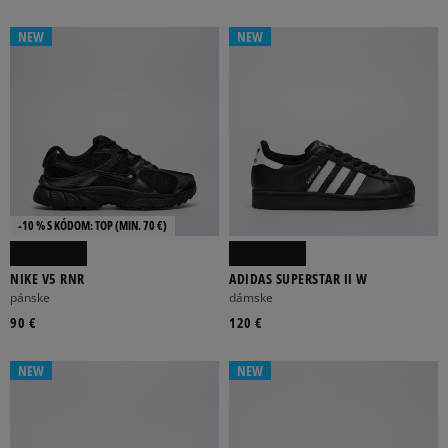
NEW
NEW
-10 % S KÓDOM: TOP (MIN. 70 €)
NIKE V5 RNR
ADIDAS SUPERSTAR II W
pánske
dámske
90 €
120 €
NEW
NEW