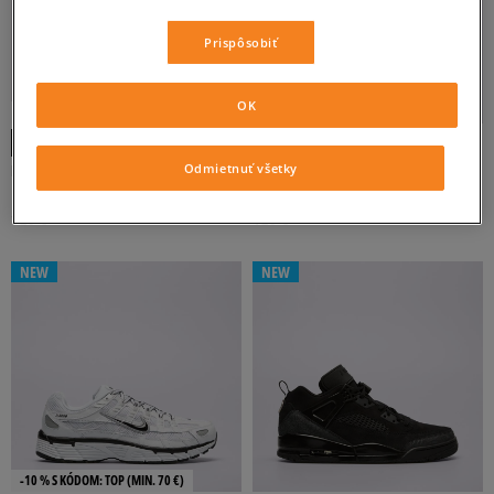
Prispôsobiť
OK
-10 % S KÓDOM: TOP (MIN. 70 €)
-10 % S KÓDOM: TOP (MIN. 70 €)
NIKE P-6000
NIKE AIR FORCE 1 07' TECH ESS
Odmietnuť všetky
pánske
pánske
120 €
120 €
NEW
NEW
-10 % S KÓDOM: TOP (MIN. 70 €)