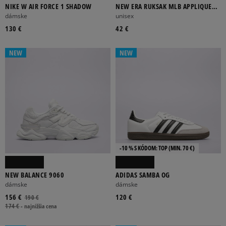
Viac
NIKE W AIR FORCE 1 SHADOW
NEW ERA RUKSAK MLB APPLIQUE
DELAWARE NYY NEW YORK
dámske
unisex
YANKEES
FILTROVAŤ PRODUKTY
130 €
42 €
NEW
NEW
ODSTRÁNIŤ VYBRANÉ
-10 % S KÓDOM: TOP (MIN. 70 €)
NEW BALANCE 9060
ADIDAS SAMBA OG
dámske
dámske
156 €
120 €
190 €
174 €
-
najnižšia cena