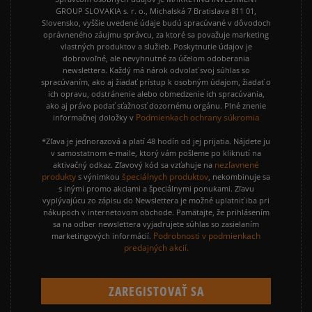
GROUP SLOVAKIA s. r. o., Michalská 7 Bratislava 811 01,
Slovensko, vyššie uvedené údaje budú spracúvané v dôvodoch
oprávneného záujmu správcu, za ktoré sa považuje marketing
vlastných produktov a služieb. Poskytnutie údajov je
dobrovoľné, ale nevyhnutné za účelom odoberania
newslettera. Každý má nárok odvolať svoj súhlas so
spracúvaním, ako aj žiadať prístup k osobným údajom, žiadať o
ich opravu, odstránenie alebo obmedzenie ich spracúvania,
ako aj právo podať sťažnosť dozornému orgánu. Plné znenie
Podmienkach ochrany súkromia
informačnej doložky v
*Zľava je jednorazová a platí 48 hodín od jej prijatia. Nájdete ju
v samostatnom e-maile, ktorý vám pošleme po kliknutí na
nezľavnené
aktivačný odkaz. Zľavový kód sa vzťahuje na
produkty
špeciálnych produktov
s výnimkou
, nekombinuje sa
s inými promo akciami a špeciálnymi ponukami. Zľavu
vyplývajúcu zo zápisu do Newslettera je možné uplatniť iba pri
nákupoch v internetovom obchode. Pamätajte, že prihlásením
sa na odber newslettera vyjadrujete súhlas so zasielaním
Podrobnosti v podmienkach
marketingových informácií.
predajných akcií.