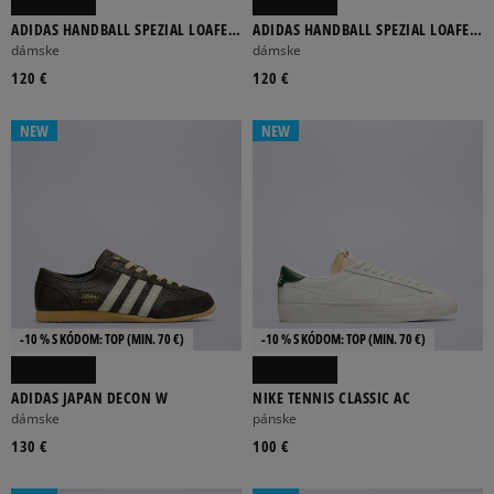
ADIDAS HANDBALL SPEZIAL LOAFER
ADIDAS HANDBALL SPEZIAL LOAFER
W
W
dámske
dámske
120 €
120 €
NEW
NEW
-10 % S KÓDOM: TOP (MIN. 70 €)
-10 % S KÓDOM: TOP (MIN. 70 €)
ADIDAS JAPAN DECON W
NIKE TENNIS CLASSIC AC
dámske
pánske
130 €
100 €