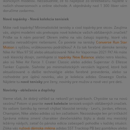
ikonických modelov. Nezabudnite, že to najlepšie zo streetwearu nájdete v
našich showroomoch a online obchode. A objednávky nad 1 300 libier vám
doručíme zadarmo.
Nové topánky - Nová kolekcia tenisiek
Máte radi topánky? Minimalistické tenisky a cool topánky pre otcov. Zaujíma
vás, akými modelmi vás prekvapia nové kolekcie vašich obľúbených značiek?
Príďte sa k nám pozrieť! Okrem iného na vás čakajú topánky, ktoré vás
potešia netradičnými riešeniami. Čo poviete na tenisky
Converse Run Star
Motion
s vyššou, vrúbkovanou podrážkou? A čo tak farebné dámske tenisky
Nike Air Max 97 SE alebo aktualizované Nike Air Vapormax 2021 FK? Ak máte
radi klasický dizajn, zamilujete si
topánky New Balance
alebo retro klasiku,
ako sú Nike Air Force 1 Crater Classic alebo adidas Superstar či Ellesse
Tanker Cupsole. Siahnite po minimalistických verziách legiend, ktoré boli
aktualizované o ďalšie technológie alebo farebné prevedenia, alebo sa
rozhodnite pre úplnú novinku, ako je kolekcia adidas Ozweego Ozelia.
Nájdete tu
nové tenisky
pre ženy, novinky pre mužov a nové veci pre deti.
Novinky - oblečenie a doplnky
Vieme však, že dobrý vzhľad sa nekončí pri topánkach. Chystáte sa na novú
sezónu? Potom si pozrite
nové kolekcie
tenisiek svojich obľúbených značiek.
Vo vašom šatníku by nemali chýbať klasické tenisky - Levi's, Jordan, ellesse,
Champion, Nike alebo adidas sú len začiatkom. Nezostávajte len pri tričkách!
Správna mikina zmení charakter dievčenského štýlu a dodá mu mestský
ležérny nádych, zatiaľ čo pánska edícia zabezpečí pohodlie v každej situácii.
Zláka vás
ružová dámska mikina
adidas SST Tracktop PB bez gombíkov alebo