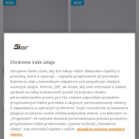
NEW
NEW
-10 % S KÓDOM: TOP (MIN. 70 €)
Chránime Vaše údaje
Venujeme všetko úsilie, aby bol nákup našich Zákazníkov úspešný a
produkty, ktoré si vyberajú – najlepšie prispôsobené ich potrebám.
VANS KNU SKOOL
NIKE WMNS AIR FORCE 1 '07 LX CN
Robíme to však s maximálnym rešpektom voči bezpečnosti všetkých
dámske
dámske
osobných údajov. Kliknite „OK”, ak chcete, aby sme informácie o Vašom
95 €
114 €
130 €
správaní na našej stránke mohli použiť na prípravu obsahu
119 €
-
najnižšia cena
personalizovaného priamo pre Vás, vrátane odporúčaní produktov
prispôsobených Vašim potrebám a záujmom, personalizovanej reklamy
či zapamätania si vybraných preferencií. Svoje rozhodnutie aj nastavenia
NEW
NEW
týkajúce sa súborov cookie môžete kedykoľvek zmeniť, a to kliknutím na
„Prispôsobiť”. Ak nechcete dostávať personalizovanú ponuku produktov
prispôsobenú Vašim preferenciám, vyberte možnosť „Odmietnuť
všetky”. Viac informácií nájdete v našich
zásadách ochrany osobných
údajov.