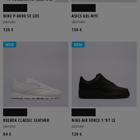
NIKE P-6000 SE LOS
ASICS GEL-NYC
pánske
dámske
120 €
150 €
NEW
NEW
REEBOK CLASSIC LEATHER
NIKE AIR FORCE 1 '07 LE
pánske
pánske
64 €
120 €