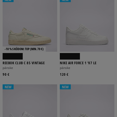
DOPLNKY
OBLEČENIE
OBUV
-10 % S KÓDOM: TOP (MIN. 70 €)
BIELIZEŇ
CASUALOVÁ OBUV
DŽÍNSY
KECKY
MIKINY
REEBOK CLUB C 85 VINTAGE
NIKE AIR FORCE 1 '07 LE
Viac
pánske
pánske
90 €
120 €
NEW
NEW
BR
ONE SIZE
SET10
SET12
SET2
Viac