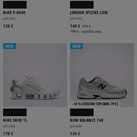
NIKE P-6000
JORDAN SPIZIKE LOW
pánske
pánske
120 €
144 €
170 €
149 €
-
najnižšia cena
NEW
NEW
-10 % S KÓDOM: TOP (MIN. 70 €)
NIKE SHOX TL
NEW BALANCE 740
pánske
pánske
170 €
120 €