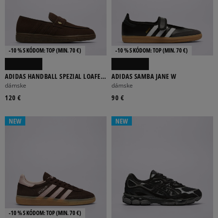
-10 % S KÓDOM: TOP (MIN. 70 €)
-10 % S KÓDOM: TOP (MIN. 70 €)
ADIDAS HANDBALL SPEZIAL LOAFER
ADIDAS SAMBA JANE W
W
dámske
dámske
120 €
90 €
NEW
NEW
-10 % S KÓDOM: TOP (MIN. 70 €)