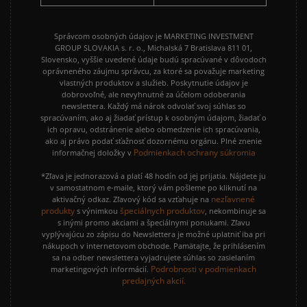
Správcom osobných údajov je MARKETING INVESTMENT
GROUP SLOVAKIA s. r. o., Michalská 7 Bratislava 811 01,
Slovensko, vyššie uvedené údaje budú spracúvané v dôvodoch
oprávneného záujmu správcu, za ktoré sa považuje marketing
vlastných produktov a služieb. Poskytnutie údajov je
dobrovoľné, ale nevyhnutné za účelom odoberania
newslettera. Každý má nárok odvolať svoj súhlas so
spracúvaním, ako aj žiadať prístup k osobným údajom, žiadať o
ich opravu, odstránenie alebo obmedzenie ich spracúvania,
ako aj právo podať sťažnosť dozornému orgánu. Plné znenie
Podmienkach ochrany súkromia
informačnej doložky v
*Zľava je jednorazová a platí 48 hodín od jej prijatia. Nájdete ju
v samostatnom e-maile, ktorý vám pošleme po kliknutí na
nezľavnené
aktivačný odkaz. Zľavový kód sa vzťahuje na
produkty
špeciálnych produktov
s výnimkou
, nekombinuje sa
s inými promo akciami a špeciálnymi ponukami. Zľavu
vyplývajúcu zo zápisu do Newslettera je možné uplatniť iba pri
nákupoch v internetovom obchode. Pamätajte, že prihlásením
sa na odber newslettera vyjadrujete súhlas so zasielaním
Podrobnosti v podmienkach
marketingových informácií.
predajných akcií.