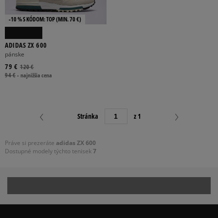
-10 % S KÓDOM: TOP (MIN. 70 €)
ADIDAS ZX 600
pánske
79 €
120 €
94 €
-
najnižšia cena
Stránka
z 1
Práve si prezeráte
adidas ZX 600
Dostupné modely týchto tenisek
7