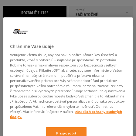
OD
DO
Zoradiť
ROZBALIŤ FILTRE
ZAČIATOČNÉ
PÁNSKE
Chránime Vaše údaje
Venujeme všetko úsilie, aby bol nákup našich Zákazníkov úspešný a
produkty, ktoré si vyberajú – najlepšie prispôsobené ich potrebám.
Robíme to však s maximálnym rešpektom voči bezpečnosti všetkých
osobných údajov. Kliknite „OK”, ak chcete, aby sme informácie o Vašom
správaní na našej stránke mohli použiť na prípravu obsahu
personalizovaného priamo pre Vás, vrátane odporúčaní produktov
prispôsobených Vašim potrebám a záujmom, personalizovanej reklamy
36
36 2/3
37 1/3
38
38 2/3
či zapamätania si vybraných preferencií. Svoje rozhodnutie aj nastavenia
týkajúce sa súborov cookie môžete kedykoľvek zmeniť, a to kliknutím na
-10 % S KÓDOM: TOP (MIN. 70 €)
-10 % S KÓDOM: TOP (MIN. 70 €)
Viac
„Prispôsobiť”. Ak nechcete dostávať personalizovanú ponuku produktov
prispôsobenú Vašim preferenciám, vyberte možnosť „Odmietnuť
všetky”. Viac informácií nájdete v našich
zásadách ochrany osobných
ADIDAS ZX 600
ADIDAS ZX 600
údajov.
pánske
pánske
BIELA
ČIERNA
SIVÁ
TMAVOMODRÁ
84 €
99 €
120 €
120 €
Prispôsobiť
94 €
-
najnižšia cena
104 €
-
najnižšia cena