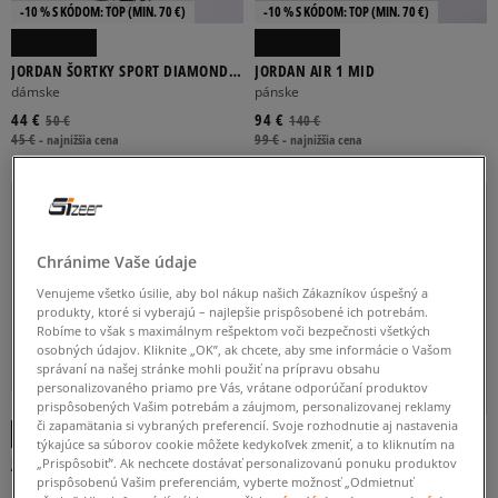
-10 % S KÓDOM: TOP (MIN. 70 €)
-10 % S KÓDOM: TOP (MIN. 70 €)
JORDAN ŠORTKY SPORT DIAMOND
JORDAN AIR 1 MID
4"
dámske
pánske
44 €
94 €
50 €
140 €
45 €
-
najnižšia cena
99 €
-
najnižšia cena
Chránime Vaše údaje
Venujeme všetko úsilie, aby bol nákup našich Zákazníkov úspešný a
produkty, ktoré si vyberajú – najlepšie prispôsobené ich potrebám.
Robíme to však s maximálnym rešpektom voči bezpečnosti všetkých
osobných údajov. Kliknite „OK”, ak chcete, aby sme informácie o Vašom
správaní na našej stránke mohli použiť na prípravu obsahu
personalizovaného priamo pre Vás, vrátane odporúčaní produktov
-10 % S KÓDOM: TOP (MIN. 70 €)
-10 % S KÓDOM: TOP (MIN. 70 €)
prispôsobených Vašim potrebám a záujmom, personalizovanej reklamy
či zapamätania si vybraných preferencií. Svoje rozhodnutie aj nastavenia
týkajúce sa súborov cookie môžete kedykoľvek zmeniť, a to kliknutím na
JORDAN SPIZIKE LOW
JORDAN AIR 1 MID
„Prispôsobiť”. Ak nechcete dostávať personalizovanú ponuku produktov
pánske
pánske
prispôsobenú Vašim preferenciám, vyberte možnosť „Odmietnuť