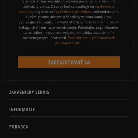
v samostatnom e-maile, ktorý vám pošleme po kliknutí na
nezľavnené
aktivačný odkaz. Zľavový kód sa vzťahuje na
produkty
špeciálnych produktov
s výnimkou
, nekombinuje sa
s inými promo akciami a špeciálnymi ponukami. Zľavu
vyplývajúcu zo zápisu do Newslettera je možné uplatniť iba pri
nákupoch v internetovom obchode. Pamätajte, že prihlásením
sa na odber newslettera vyjadrujete súhlas so zasielaním
Podrobnosti v podmienkach
marketingových informácií.
predajných akcií.
ZÁKAZNÍCKY SERVIS
INFORMÁCIE
PORADCA