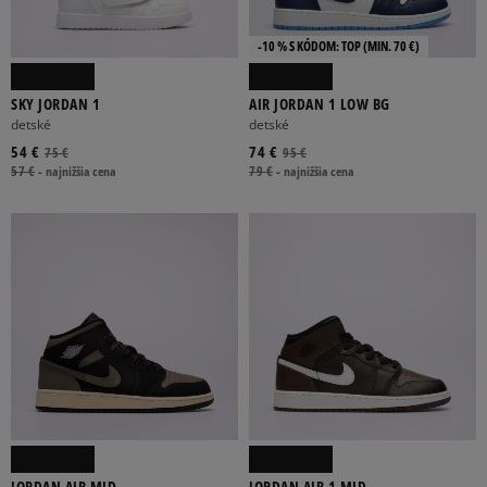
-10 % S KÓDOM: TOP (MIN. 70 €)
SKY JORDAN 1
AIR JORDAN 1 LOW BG
detské
detské
54 €
74 €
75 €
95 €
57 €
-
najnižšia cena
79 €
-
najnižšia cena
JORDAN AIR MID
JORDAN AIR 1 MID