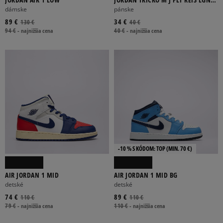
SS CREW
dámske
pánske
89 €
34 €
130 €
40 €
94 €
-
najnižšia cena
40 €
-
najnižšia cena
-10 % S KÓDOM: TOP (MIN. 70 €)
AIR JORDAN 1 MID
AIR JORDAN 1 MID BG
detské
detské
74 €
89 €
110 €
110 €
79 €
-
najnižšia cena
110 €
-
najnižšia cena