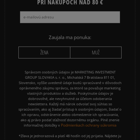
PRI NÁKUPOCH NAD 80 €
Zaujala ma ponuka:
ŽENA
MUŽ
Správcom osobných údajov je MARKETING INVESTMENT
GROUP SLOVAKIA s. r. o., Michalská 7 Bratislava 811 01,
Slovensko, vyššie uvedené údaje budú spracúvané v dôvodoch
oprávneného záujmu správcu, za ktoré sa považuje marketing
vlastných produktov a služieb. Poskytnutie údajov je
dobrovoľné, ale nevyhnutné za účelom odoberania
newslettera. Každý má nárok odvolať svoj súhlas so
spracúvaním, ako aj žiadať prístup k osobným údajom, žiadať o
ich opravu, odstránenie alebo obmedzenie ich spracúvania,
ako aj právo podať sťažnosť dozornému orgánu. Plné znenie
Podmienkach ochrany súkromia
informačnej doložky v
*Zľava je jednorazová a platí 48 hodín od jej prijatia. Nájdete ju