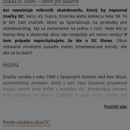
Značka DC Shoes – nielen pre skaterov
Asi neexistuje milovník skateboardu, ktorý by nepoznal
značky DC
, Vans, eS, Supra, Emerika alebo kolekciu Nike SB. To
je len časť značiek, ktoré sa špecializujú na produkty pre
skateboarding. My sa zameriame na jednu z nich. Viete kto je
Danny Wey a skaterská obuv vás neopúšťa ani mimo rampy?
V
tom prípade nepochybujete, že ide o DC Shoes
. Obuv
milovaná mnohými zapadla medzi streetwearové trendy. Ale
ako sa to stalo?
História
Značka vznikla v roku 1989 v Spojených štátoch, keď Ken Block,
automobilový pretekár, ktorý v tom čase študoval projektový
dizajn, stvoril prvé tričko s potlačou DC. Kombinácia písmen
bola skratkou od Droors Clothing a plný názov značky bol
Droors Clothing Shoe Company United States of America.
DC Shoes v Sizeer
Ak máte radi skate štýl, casualový aj streetwearový -
ponuka DC
Pozrieť viac
Výsledkom výroby bola prvá línia tričiek a začiatok podnikania s
je pre vás ako stvorená
. V Sizeer sme pripravili široký výber
Damonom Wayom - spoločníkom, ktorého Block spoznal v
zaujímavých modelov označených logom kalifornskej značky.
Community College. Začínali v prenajatom sklade s rozpočtom
Prezrite si kolekciu obuvi DC:
Okrem klasiky DC Heathrow a variácie na jeho tému, čiže DC
ani nie 10 tisíc dolárov. Avšak mali chuť a... odrobinu šťastia.