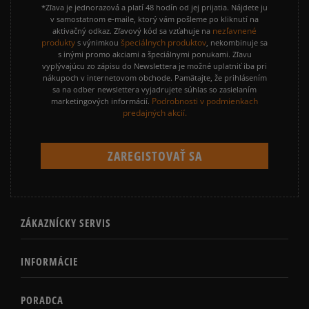
*Zľava je jednorazová a platí 48 hodín od jej prijatia. Nájdete ju
v samostatnom e-maile, ktorý vám pošleme po kliknutí na
nezľavnené
aktivačný odkaz. Zľavový kód sa vzťahuje na
produkty
špeciálnych produktov
s výnimkou
, nekombinuje sa
s inými promo akciami a špeciálnymi ponukami. Zľavu
vyplývajúcu zo zápisu do Newslettera je možné uplatniť iba pri
nákupoch v internetovom obchode. Pamätajte, že prihlásením
sa na odber newslettera vyjadrujete súhlas so zasielaním
Podrobnosti v podmienkach
marketingových informácií.
predajných akcií.
ZÁKAZNÍCKY SERVIS
INFORMÁCIE
PORADCA