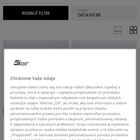
OD
DO
Zoradiť
ROZBALIŤ FILTRE
ZAČIATOČNÉ
PÁNSKE
Chránime Vaše údaje
Venujeme všetko úsilie, aby bol nákup našich Zákazníkov úspešný a
41
42
42,5
43
44
produkty, ktoré si vyberajú – najlepšie prispôsobené ich potrebám.
Robíme to však s maximálnym rešpektom voči bezpečnosti všetkých
osobných údajov. Kliknite „OK”, ak chcete, aby sme informácie o Vašom
Viac
správaní na našej stránke mohli použiť na prípravu obsahu
personalizovaného priamo pre Vás, vrátane odporúčaní produktov
DC PURE HIGH-TOP WC WNT
DC PURE HIGH-TOP WC WNT
prispôsobených Vašim potrebám a záujmom, personalizovanej reklamy
či zapamätania si vybraných preferencií. Svoje rozhodnutie aj nastavenia
pánske
pánske
týkajúce sa súborov cookie môžete kedykoľvek zmeniť, a to kliknutím na
ČIERNA
KHAKI
SIVÁ
105 €
105 €
„Prispôsobiť”. Ak nechcete dostávať personalizovanú ponuku produktov
prispôsobenú Vašim preferenciám, vyberte možnosť „Odmietnuť