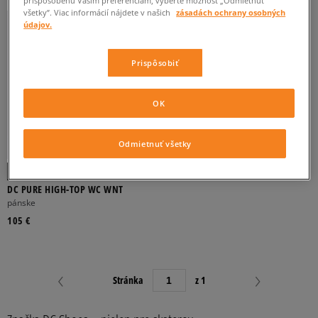
všetky”. Viac informácií nájdete v našich
zásadách ochrany osobných
údajov.
FILTROVAŤ PRODUKTY
Prispôsobiť
ODSTRÁNIŤ VYBRANÉ
OK
Odmietnuť všetky
DC PURE HIGH-TOP WC WNT
pánske
105 €
Stránka
z 1