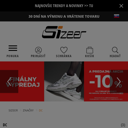
×
NAJNOVŠIE TRENDY A NOVINKY >> TU
30 DNÍ NA VÝMENU A VRÁTENIE TOVARU
PONUKA
PRIHLÁSIŤ
SCHRÁNKA
KOŠÍK
HĽADAŤ
›
›
SIZEER
ZNAČKY
DC
DC
(
3
)