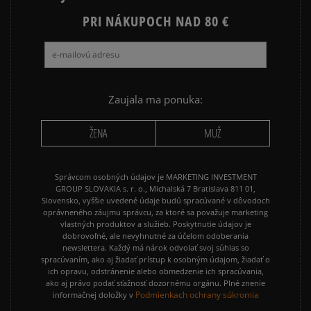
PRI NÁKUPOCH NAD 80 €
Zaujala ma ponuka:
ŽENA
MUŽ
Správcom osobných údajov je MARKETING INVESTMENT
GROUP SLOVAKIA s. r. o., Michalská 7 Bratislava 811 01,
Slovensko, vyššie uvedené údaje budú spracúvané v dôvodoch
oprávneného záujmu správcu, za ktoré sa považuje marketing
vlastných produktov a služieb. Poskytnutie údajov je
dobrovoľné, ale nevyhnutné za účelom odoberania
newslettera. Každý má nárok odvolať svoj súhlas so
spracúvaním, ako aj žiadať prístup k osobným údajom, žiadať o
ich opravu, odstránenie alebo obmedzenie ich spracúvania,
ako aj právo podať sťažnosť dozornému orgánu. Plné znenie
Podmienkach ochrany súkromia
informačnej doložky v