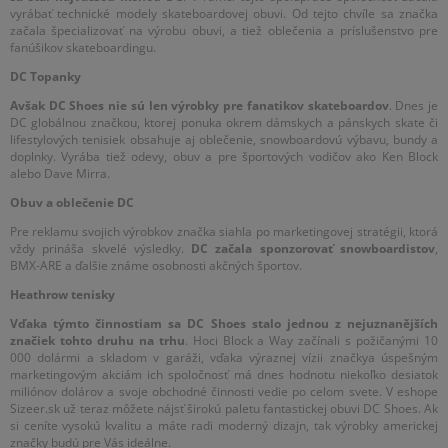
vyrábať technické modely skateboardovej obuvi. Od tejto chvíle sa značka
začala špecializovať na výrobu obuvi, a tiež oblečenia a príslušenstvo pre
fanúšikov skateboardingu.
DC Topanky
Avšak DC Shoes nie sú len výrobky pre fanatikov skateboardov
. Dnes je
DC globálnou značkou, ktorej ponuka okrem dámskych a pánskych skate či
lifestylových tenisiek obsahuje aj oblečenie, snowboardovú výbavu, bundy a
doplnky. Vyrába tiež odevy, obuv a pre športových vodičov ako Ken Block
alebo Dave Mirra.
Obuv a oblečenie DC
Pre reklamu svojich výrobkov značka siahla po marketingovej stratégii, ktorá
vždy prináša skvelé výsledky.
DC začala sponzorovať snowboardistov
,
BMX-ARE a ďalšie známe osobnosti akčných športov.
Heathrow tenisky
Vďaka týmto činnostiam sa DC Shoes stalo jednou z nejuznanějších
značiek tohto druhu na trhu
. Hoci Block a Way začínali s požičanými 10
000 dolármi a skladom v garáži, vďaka výraznej vízii značkya úspešným
marketingovým akciám ich spoločnosť má dnes hodnotu niekoľko desiatok
miliónov dolárov a svoje obchodné činnosti vedie po celom svete. V eshope
Sizeer.sk už teraz môžete nájsť širokú paletu fantastickej obuvi DC Shoes. Ak
si ceníte vysokú kvalitu a máte radi moderný dizajn, tak výrobky americkej
značky budú pre Vás ideálne.