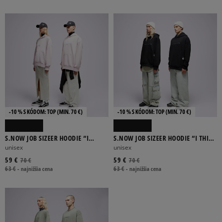
-10 % S KÓDOM: TOP (MIN. 70 €)
-10 % S KÓDOM: TOP (MIN. 70 €)
S.NOW JOB SIZEER HOODIE “I
S.NOW JOB SIZEER HOODIE “I THINK
DECIDE” OFF WHITE
I DO” BLACK
unisex
unisex
59 €
59 €
70 €
70 €
63 €
-
najnižšia cena
63 €
-
najnižšia cena