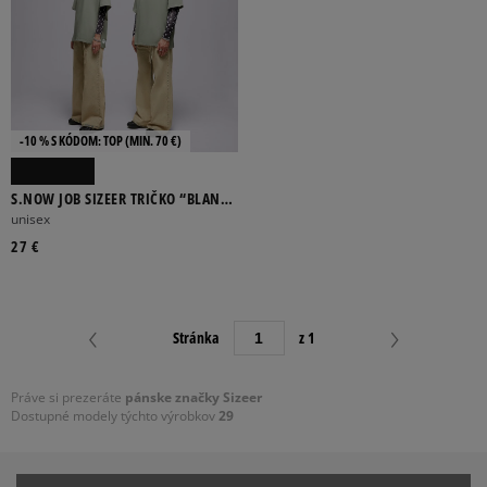
-10 % S KÓDOM: TOP (MIN. 70 €)
S.NOW JOB SIZEER TRIČKO “BLANK
PAGE” OLIVE
unisex
27 €
Stránka
z 1
Práve si prezeráte
pánske značky Sizeer
Dostupné modely týchto výrobkov
29