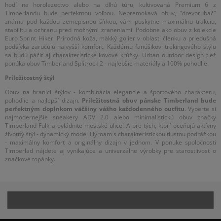
hodí na horolezectvo alebo na dlhú túru, kultivovaná Premium 6 z
Timberlandu bude perfektnou voľbou. Nepremokavá obuv, "drevorubač"
známa pod každou zemepisnou šírkou, vám poskytne maximálnu trakciu,
stabilitu a ochranu pred možnými zraneniami. Podobne ako obuv z kolekcie
Euro Sprint Hiker. Prírodná koža, mäkký golier v oblasti členku a priedušná
podšívka zaručujú najvyšší komfort. Každému fanúšikovi trekingového štýlu
sa budú páčiť aj charakteristické kovové krúžky. Urban outdoor design tiež
ponúka obuv Timberland Splitrock 2 - najlepšie materiály a 100% pohodlie.
Príležitostný štýl
Obuv na hranici štýlov - kombinácia elegancie a športového charakteru,
pohodlie a najlepší dizajn.
Príležitostná obuv pánske Timberland bude
perfektným doplnkom väčšiny vášho každodenného outfitu
. Vyberte si
najmodernejšie sneakery ADV 2.0 alebo minimalistickú obuv značky
Timberland Fulk a ovládnite mestské ulice! A pre tých, ktorí oceňujú aktívny
životný štýl - dynamický model Flyroam s charakteristickou tlustou podrážkou
- maximálny komfort a originálny dizajn v jednom. V ponuke spoločnosti
Timberlad nájdete aj vynikajúce a univerzálne výrobky pre starostlivosť o
značkové topánky.