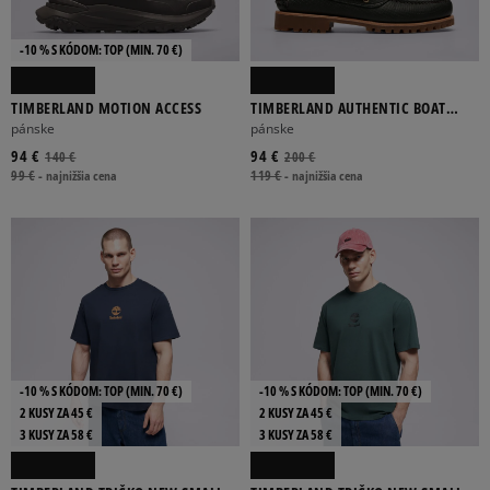
-10 % S KÓDOM: TOP (MIN. 70 €)
TIMBERLAND MOTION ACCESS
TIMBERLAND AUTHENTIC BOAT
SHOE
pánske
pánske
94 €
94 €
140 €
200 €
99 €
-
najnižšia cena
119 €
-
najnižšia cena
-10 % S KÓDOM: TOP (MIN. 70 €)
-10 % S KÓDOM: TOP (MIN. 70 €)
2 KUSY ZA 45 €
2 KUSY ZA 45 €
3 KUSY ZA 58 €
3 KUSY ZA 58 €