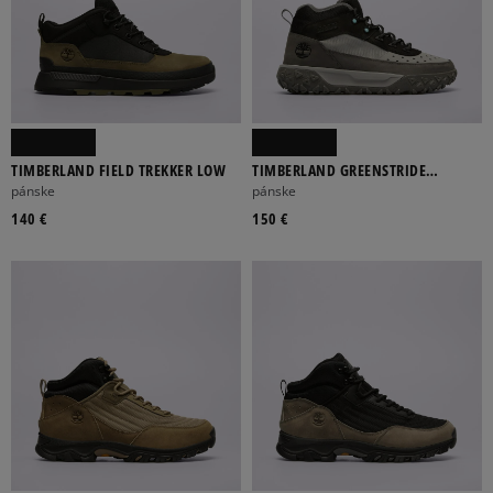
TIMBERLAND FIELD TREKKER LOW
TIMBERLAND GREENSTRIDE
MOTION 6
pánske
pánske
140 €
150 €