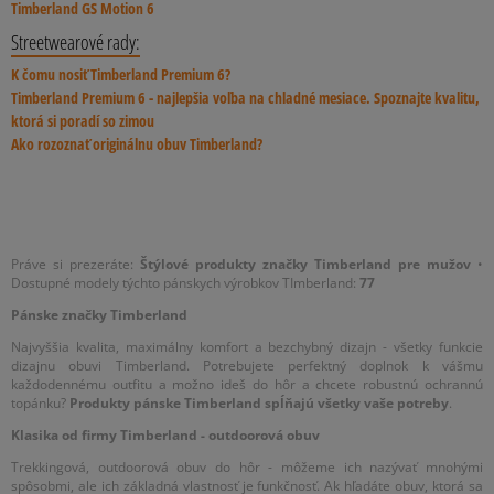
Timberland GS Motion 6
produktov tejto značky? V tom prípade siahnite po viac a zistite,
pomocníkmi, aby vám vaše produkty označené stromčekom
aké doplnky sme vám pripravili!
slúžili čo najdlhšie. Postarajte sa o planétu, vyberte si produkty,
Streetwearové rady:
ktoré vznikli v zodpovednom výrobnom procese a tešte sa z
K čomu nosiť Timberland Premium 6?
nich po dlhý čas. Najlepšiu ponuku značky so stromčekom v
Timberland Premium 6 - najlepšia voľba na chladné mesiace. Spoznajte kvalitu,
logu nájdete samozrejme v Sizeer. Presvedčte sa o tom už dnes
ktorá si poradí so zimou
a využite bezplatné doručenie od 50 €.
Ako rozoznať originálnu obuv Timberland?
Práve si prezeráte:
Štýlové produkty značky Timberland pre mužov
•
Dostupné modely týchto pánskych výrobkov TImberland:
77
Pánske značky Timberland
Najvyššia kvalita, maximálny komfort a bezchybný dizajn - všetky funkcie
dizajnu obuvi Timberland. Potrebujete perfektný doplnok k vášmu
každodennému outfitu a možno ideš do hôr a chcete robustnú ochrannú
topánku?
Produkty pánske Timberland spĺňajú všetky vaše potreby
.
Klasika od firmy Timberland - outdoorová obuv
Trekkingová, outdoorová obuv do hôr - môžeme ich nazývať mnohými
spôsobmi, ale ich základná vlastnosť je funkčnosť. Ak hľadáte obuv, ktorá sa