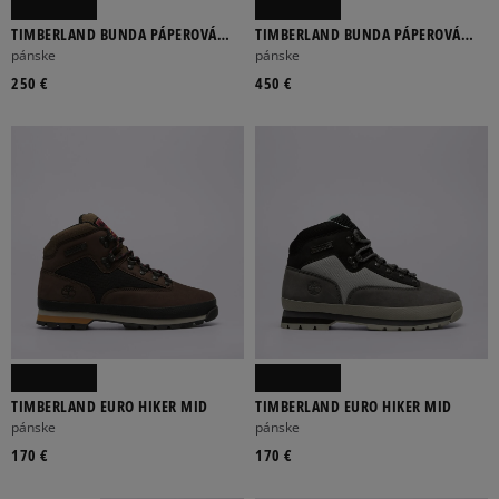
TIMBERLAND BUNDA PÁPEROVÁ
TIMBERLAND BUNDA PÁPEROVÁ
TFO PUFFER HOODED JACKET
DURABLE WATERREPELLENT
pánske
pánske
REC.DOWN PA
250 €
450 €
TIMBERLAND EURO HIKER MID
TIMBERLAND EURO HIKER MID
pánske
pánske
170 €
170 €