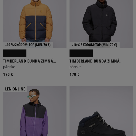
-10 % S KÓDOM: TOP (MIN. 70 €)
-10 % S KÓDOM: TOP (MIN. 70 €)
TIMBERLAND BUNDA ZIMNÁ
TIMBERLAND BUNDA ZIMNÁ
SYNTHETIC INSULATED PUFFER
SYNTHETIC INSULATED PUFFER
pánske
pánske
170 €
170 €
LEN ONLINE