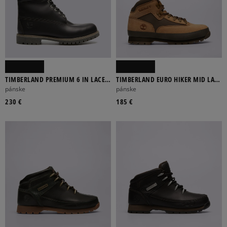
TIMBERLAND PREMIUM 6 IN LACE
TIMBERLAND EURO HIKER MID LACE
WP BOOT
BOOT
pánske
pánske
230 €
185 €