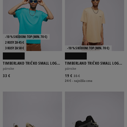
-10 % S KÓDOM: TOP (MIN. 70 €)
2 KUSY ZA 45 €
3 KUSY ZA 58 €
-10 % S KÓDOM: TOP (MIN. 70 €)
TIMBERLAND TRIČKO SMALL LOGO
TIMBERLAND TRIČKO SMALL LOGO
PRINT
PRINT TEE
pánske
pánske
33 €
19 €
35 €
24 €
-
najnižšia cena