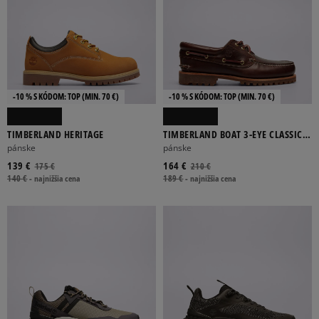
-10 % S KÓDOM: TOP (MIN. 70 €)
-10 % S KÓDOM: TOP (MIN. 70 €)
TIMBERLAND HERITAGE
TIMBERLAND BOAT 3-EYE CLASSIC
LUG
pánske
pánske
139 €
164 €
175 €
210 €
140 €
-
najnižšia cena
189 €
-
najnižšia cena