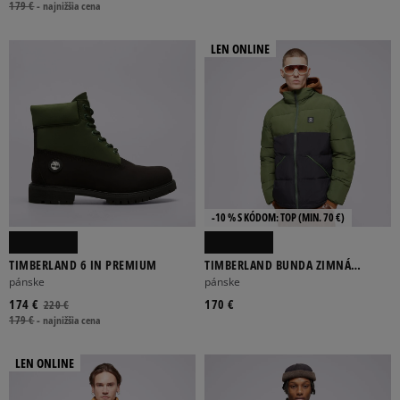
179 €
-
najnižšia cena
LEN ONLINE
-10 % S KÓDOM: TOP (MIN. 70 €)
TIMBERLAND 6 IN PREMIUM
TIMBERLAND BUNDA ZIMNÁ
SYNTHETIC INSULATED PUFFER
pánske
pánske
174 €
170 €
220 €
179 €
-
najnižšia cena
LEN ONLINE