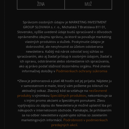
ŽENA
MUŽ
Správcom osobných údajov je MARKETING INVESTMENT
GROUP SLOVAKIA s. r. o., Michalská 7 Bratislava 811 01,
Slovensko, vyššie uvedené údaje budú spracúvané v dôvodoch
oprávneného záujmu správcu, za ktoré sa považuje marketing
vlastných produktov a služieb. Poskytnutie údajov je
dobrovoľné, ale nevyhnutné za účelom odoberania
newslettera. Každý má nárok odvolať svoj súhlas so
spracúvaním, ako aj žiadať prístup k osobným údajom, žiadať o
ich opravu, odstránenie alebo obmedzenie ich spracúvania,
ako aj právo podať sťažnosť dozornému orgánu. Plné znenie
Podmienkach ochrany súkromia
informačnej doložky v
*Zľava je jednorazová a platí 48 hodín od jej prijatia. Nájdete ju
v samostatnom e-maile, ktorý vám pošleme po kliknutí na
nezľavnené
aktivačný odkaz. Zľavový kód sa vzťahuje na
produkty
špeciálnych produktov
s výnimkou
, nekombinuje sa
s inými promo akciami a špeciálnymi ponukami. Zľavu
vyplývajúcu zo zápisu do Newslettera je možné uplatniť iba pri
nákupoch v internetovom obchode. Pamätajte, že prihlásením
sa na odber newslettera vyjadrujete súhlas so zasielaním
Podrobnosti v podmienkach
marketingových informácií.
predajných akcií.