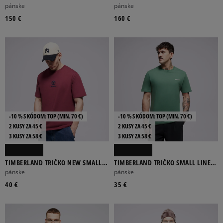
MOTION 6 MID LACE UP SNEAKER
pánske
pánske
150 €
160 €
-10 % S KÓDOM: TOP (MIN. 70 €)
-10 % S KÓDOM: TOP (MIN. 70 €)
2 KUSY ZA 45 €
2 KUSY ZA 45 €
3 KUSY ZA 58 €
3 KUSY ZA 58 €
TIMBERLAND TRIČKO NEW SMALL
TIMBERLAND TRIČKO SMALL LINEAR
LOGO PRINT SS TEE BURGUNDY
LOGO PRINT TEE
pánske
pánske
40 €
35 €