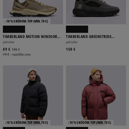
-10 % S KÓDOM: TOP (MIN. 70 €)
TIMBERLAND MOTION WINDSOR
TIMBERLAND GREENSTRIDE
LOW LACE SNEAKER
MOTION 6 MID LACE UP SNEAKER
pánske
pánske
69 €
150 €
105 €
74 €
-
najnižšia cena
-10 % S KÓDOM: TOP (MIN. 70 €)
-10 % S KÓDOM: TOP (MIN. 70 €)