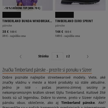
-10 % S KÓDOM: TOP (MIN. 70 €)
TIMBERLAND BUNDA WINDBREAKER
TIMBERLAND EURO SPRINT
FULL-ZIP JACKET
pánske
pánske
38 €
144 €
100 €
185 €
39 €
-
najnižšia cena
149 €
-
najnižšia cena
Stránka
z 2
Značka Timberland pánske - prezrite si ponuku v Sizeer
Dobre poznáte najlepšie streetwearové modely. Viete, aké
značky vládnu v meste a ktoré produkty sú stále aktuálne.
Jedno je isté - počas jesenno-zimnej sezóny je
nekompromisným kráľom street štýlu Timberland. Kultové žlté
boots sú už legendou. Dobre to vieme, preto v Sizeer nájdete
pánsku obuv, oblečenie, ako aj
Timberland pánske
. Aké?
Presvedčte sa v našich kamenných predajniach a internetovom