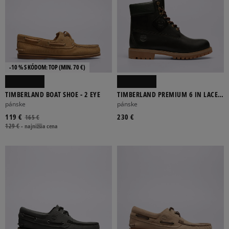
-10 % S KÓDOM: TOP (MIN. 70 €)
TIMBERLAND BOAT SHOE - 2 EYE
TIMBERLAND PREMIUM 6 IN LACE
WP BOOT
pánske
pánske
119 €
230 €
165 €
129 €
-
najnižšia cena