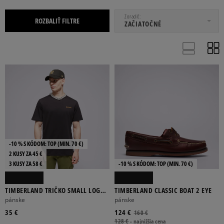
OD
DO
Zoradiť
ROZBALIŤ FILTRE
ZAČIATOČNÉ
CASUALOVÁ OBUV
KECKY
PRECHODNÉ BUNDY
TENISKY
TRIČKÁ
TURISTICKÁ OBUV
ZIMNÉ BUNDY
-10 % S KÓDOM: TOP (MIN. 70 €)
2 KUSY ZA 45 €
BR
36
37
37,5
38
3 KUSY ZA 58 €
-10 % S KÓDOM: TOP (MIN. 70 €)
Viac
TIMBERLAND TRIČKO SMALL LOGO
TIMBERLAND CLASSIC BOAT 2 EYE
PRINT TEE
pánske
pánske
35 €
124 €
160 €
128 €
-
najnižšia cena