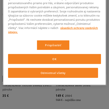
personalizovaného priamo pre Vás, vrátane odporúčaní produktov
MOTION 6 MID LACE SNEAKER
LOGO PRINT
pánske
pánske
prispôsobených Vašim potrebám a záujmom, personalizovanej reklamy
79 €
40 €
150 €
či zapamätania si vybraných preferencií. Svoje rozhodnutie aj nastavenia
84 €
-
najnižšia cena
týkajúce sa súborov cookie môžete kedykoľvek zmeniť, a to kliknutím na
„Prispôsobiť”. Ak nechcete dostávať personalizovanú ponuku produktov
prispôsobenú Vašim preferenciám, vyberte možnosť „Odmietnuť
LEN ONLINE
všetky”. Viac informácií nájdete v našich
zásadách ochrany osobných
údajov.
Prispôsobiť
OK
-10 % S KÓDOM: TOP (MIN. 70 €)
2 KUSY ZA 45 €
3 KUSY ZA 58 €
-10 % S KÓDOM: TOP (MIN. 70 €)
Odmietnuť všetky
TIMBERLAND TRIČKO SMALL LOGO
TIMBERLAND BOAT SHOE
PRINT TEE
pánske
pánske
35 €
149 €
210 €
164 €
-
najnižšia cena