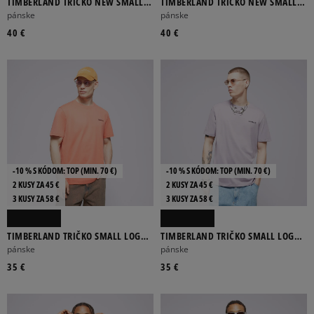
TIMBERLAND TRIČKO NEW SMALL
TIMBERLAND TRIČKO NEW SMALL
LOGO PRINT SS TEE DARK SAPPHIRE
LOGO PRINT SS TEE GREEN GABLES
pánske
pánske
B
40 €
40 €
-10 % S KÓDOM: TOP (MIN. 70 €)
-10 % S KÓDOM: TOP (MIN. 70 €)
2 KUSY ZA 45 €
2 KUSY ZA 45 €
3 KUSY ZA 58 €
3 KUSY ZA 58 €
TIMBERLAND TRIČKO SMALL LOGO
TIMBERLAND TRIČKO SMALL LOGO
PRINT TEE
PRINT TEE
pánske
pánske
35 €
35 €