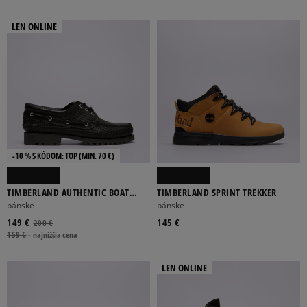
LEN ONLINE
-10 % S KÓDOM: TOP (MIN. 70 €)
TIMBERLAND AUTHENTIC BOAT
TIMBERLAND SPRINT TREKKER
SHOE
pánske
pánske
149 €
145 €
200 €
159 €
-
najnižšia cena
LEN ONLINE