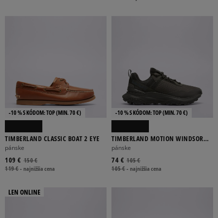
BÉŽOVÁ
BIELA
BORDOVÁ
ČERVENÁ
ČIERNA
Viac
FILTROVAŤ PRODUKTY
ODSTRÁNIŤ VYBRANÉ
-10 % S KÓDOM: TOP (MIN. 70 €)
-10 % S KÓDOM: TOP (MIN. 70 €)
TIMBERLAND CLASSIC BOAT 2 EYE
TIMBERLAND MOTION WINDSOR
LOW LACE SNEAKER
pánske
pánske
109 €
74 €
150 €
105 €
119 €
-
najnižšia cena
105 €
-
najnižšia cena
LEN ONLINE