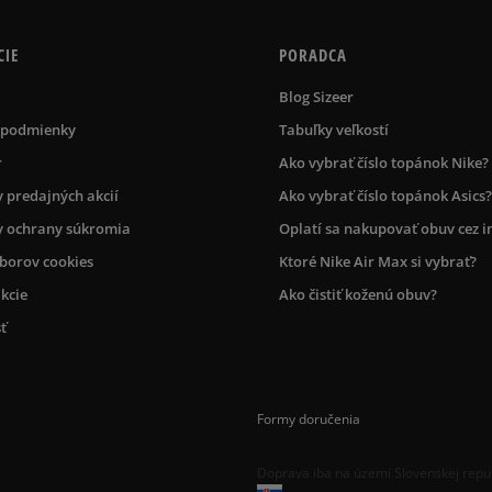
CIE
PORADCA
Blog Sizeer
 podmienky
Tabuľky veľkostí
r
Ako vybrať číslo topánok Nike?
 predajných akcií
Ako vybrať číslo topánok Asics?
 ochrany súkromia
Oplatí sa nakupovať obuv cez i
úborov cookies
Ktoré Nike Air Max si vybrať?
kcie
Ako čistiť koženú obuv?
ť
Formy doručenia
Doprava iba na území Slovenskej repu