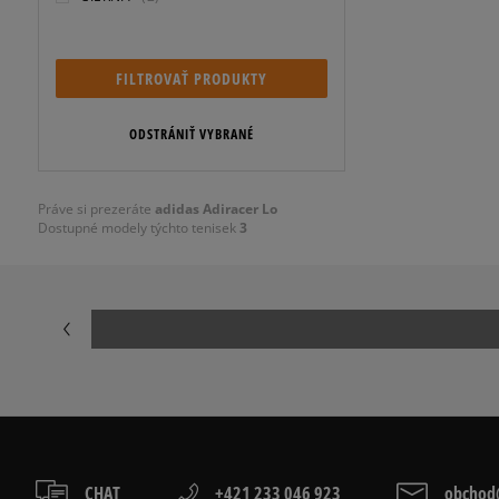
FILTROVAŤ PRODUKTY
ODSTRÁNIŤ VYBRANÉ
Práve si prezeráte
adidas Adiracer Lo
Dostupné modely týchto tenisek
3
CHAT
+421 233 046 923
obchod@