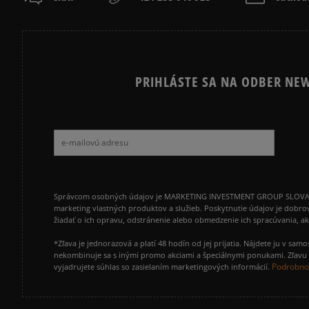
PRIHLÁSTE SA NA ODBER NEW
Správcom osobných údajov je MARKETING INVESTMENT GROUP SLOVAKIA s.
marketing vlastných produktov a služieb. Poskytnutie údajov je dobro
žiadať o ich opravu, odstránenie alebo obmedzenie ich spracúvania, 
*Zľava je jednorazová a platí 48 hodín od jej prijatia. Nájdete ju v s
nekombinuje sa s inými promo akciami a špeciálnymi ponukami. Zľavu v
Podrobnos
vyjadrujete súhlas so zasielaním marketingových informácií.