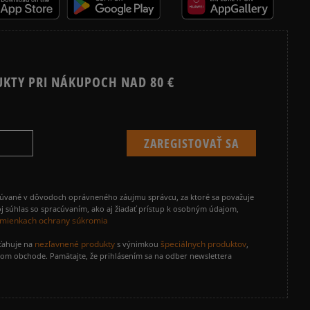
UKTY PRI NÁKUPOCH NAD 80 €
cúvané v dôvodoch oprávneného záujmu správcu, za ktoré sa považuje
j súhlas so spracúvaním, ako aj žiadať prístup k osobným údajom,
mienkach ochrany súkromia
nezľavnené produkty
špeciálnych produktov
zťahuje na
s výnimkou
,
vom obchode. Pamätajte, že prihlásením sa na odber newslettera