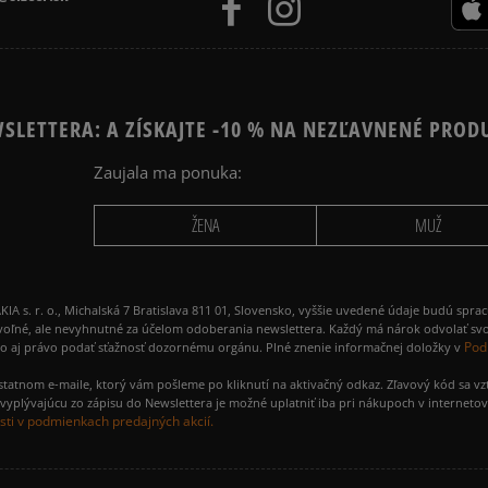
SLETTERA: A ZÍSKAJTE -10 % NA NEZĽAVNENÉ PROD
Zaujala ma ponuka:
ŽENA
MUŽ
 r. o., Michalská 7 Bratislava 811 01, Slovensko, vyššie uvedené údaje budú spra
voľné, ale nevyhnutné za účelom odoberania newslettera. Každý má nárok odvolať svo
Pod
ako aj právo podať sťažnosť dozornému orgánu. Plné znenie informačnej doložky v
amostatnom e-maile, ktorý vám pošleme po kliknutí na aktivačný odkaz. Zľavový kód sa v
yplývajúcu zo zápisu do Newslettera je možné uplatniť iba pri nákupoch v interneto
ti v podmienkach predajných akcií.