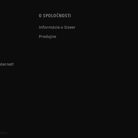
O SPOLOČNOSTI
Informácie o Sizeer
Predajne
nternet!
bliky