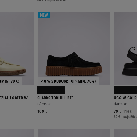
NEW
(MIN. 70 €)
-10 % S KÓDOM: TOP (MIN. 70 €)
EZIAL LOAFER W
CLARKS TORHILL BEE
UGG W GOL
dámske
dámske
109 €
79 €
110 €
89 €
-
najnižšia