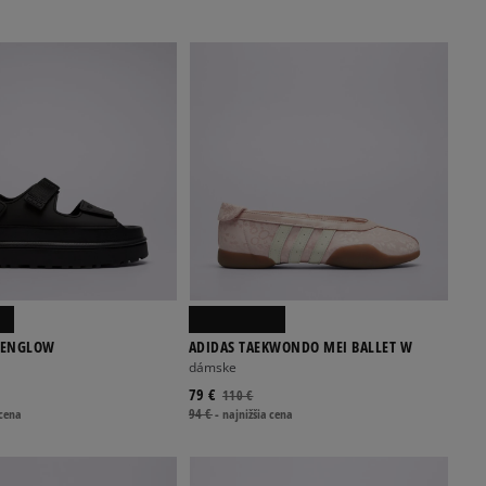
DENGLOW
ADIDAS TAEKWONDO MEI BALLET W
dámske
79 €
110 €
 cena
94 €
-
najnižšia cena