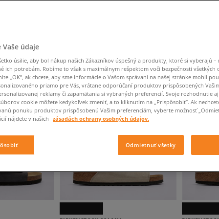
Converse Chuck Taylor
Havaianas
Starostlivosť o obuv
Confront
Champion
EMU Australia
Starostlivosť o obuv
Boxerky
All Star
Dickies
Čiapky
Converse
Confront
Ellesse
Čiapky
Klobúky
Nike Air Max 90
Saucony
Šály a rukavice
Crocs
Converse
Fila
Rukavice
Starostlivosť o obuv
Nike Air Max DN8
Clarks
Dr. Martens
DC
Jansport
Klobúky
Čiapky
 Vaše údaje
Nike Air Force 1 LV8
Eastpak
Dickies
Jordan
Rukavice
Jordan 4
ČNÉ
VÝSLEDKOV NA STRÁNKE
60
Z 200 VÝROBKOV
tko úsilie, aby bol nákup našich Zákazníkov úspešný a produkty, ktoré si vyberajú – 
Empire
Eastpak
Lacoste
é ich potrebám. Robíme to však s maximálnym rešpektom voči bezpečnosti všetkých
New Balance 530
nite „OK”, ak chcete, aby sme informácie o Vašom správaní na našej stránke mohli pou
New Balance 1906
onalizovaného priamo pre Vás, vrátane odporúčaní produktov prispôsobených Vaši
rsonalizovanej reklamy či zapamätania si vybraných preferencií. Svoje rozhodnutie aj
Puma Speedcat
súborov cookie môžete kedykoľvek zmeniť, a to kliknutím na „Prispôsobiť”. Ak nechcet
vanú ponuku produktov prispôsobenú Vašim preferenciám, vyberte možnosť „Odmiet
Puma Suede XL
cií nájdete v našich
zásadách ochrany osobných údajov.
Puma Palermo
Asics Gel-NYC Rugged
pôsobiť
Odmietnuť všetky