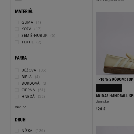
MATERIÁL
GUMA
(1)
KOŽA
(17)
SEMIŠ-NUBUK
(6)
TEXTIL
(2)
FARBA
BÉŽOVÁ
(35)
BIELA
(4)
-10 % S KÓDOM: TOP 
BORDOVÁ
(3)
ČIERNA
(61)
ADIDAS HANDBALL SP
HNEDÁ
(52)
dámske
Viac
120 €
DRUH
NÍZKA
(126)