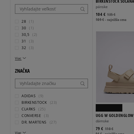
BIRKENSTOCK SOLAN
pánske
104 €
135 €
109 €
-
najnižšia cena
28
(1)
30
(1)
30,5
(2)
31
(3)
32
(3)
Viac
ZNAČKA
ADIDAS
(9)
BIRKENSTOCK
(23)
CLARKS
(25)
UGG W GOLDENGLOW
CONVERSE
(3)
dámske
DR. MARTENS
(27)
79 €
110 €
Viac
94 €
-
najnižšia cena