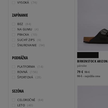
VYSOKÁ
(74)
ZAPÍNANIE
BEZ
(84)
NA GUMU
(4)
PRACKA
(10)
SUCHÝ ZIPS
(6)
ŠNUROVANIE
(94)
PODRÁŽKA
BIRKENSTOCK ARIZON
pánske
PLATFORMA
(14)
79 €
ROVNÁ
(156)
90 €
90 €
-
najnižšia cena
ŠPORTOVÁ
(28)
SEZÓNA
CELOROČNÉ
(84)
LETO
(40)