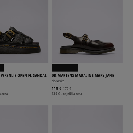
 WRENLIE OPEN FL SANDAL
DR.MARTENS MADALINE MARY JANE
dámske
119 €
170 €
a cena
139 €
-
najnižšia cena