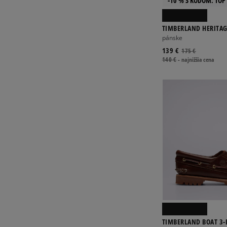
-10 % S KÓDOM: TOP 
TIMBERLAND HERITA
pánske
139 €
175 €
140 €
-
najnižšia cena
TIMBERLAND BOAT 3-