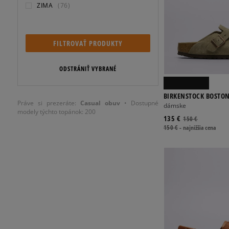
ZIMA
(76)
FILTROVAŤ PRODUKTY
ODSTRÁNIŤ VYBRANÉ
BIRKENSTOCK BOSTO
Práve si prezeráte:
Casual
obuv
• Dostupné
dámske
modely týchto topánok: 200
135 €
150 €
150 €
-
najnižšia cena