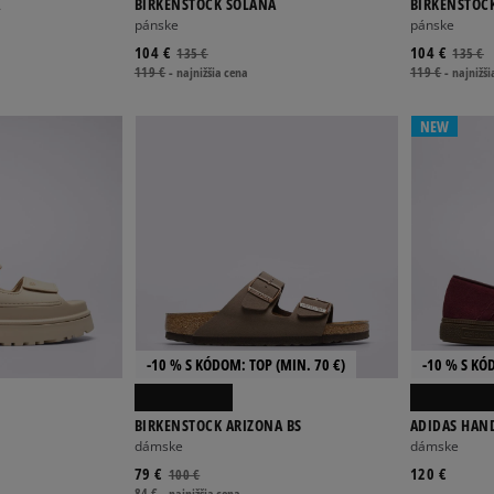
A
BIRKENSTOCK SOLANA
BIRKENSTOC
pánske
pánske
104 €
104 €
135 €
135 €
119 €
-
najnižšia cena
119 €
-
najnižši
NEW
-10 % S KÓDOM: TOP (MIN. 70 €)
-10 % S KÓ
BIRKENSTOCK ARIZONA BS
ADIDAS HAND
dámske
dámske
79 €
120 €
100 €
84 €
-
najnižšia cena