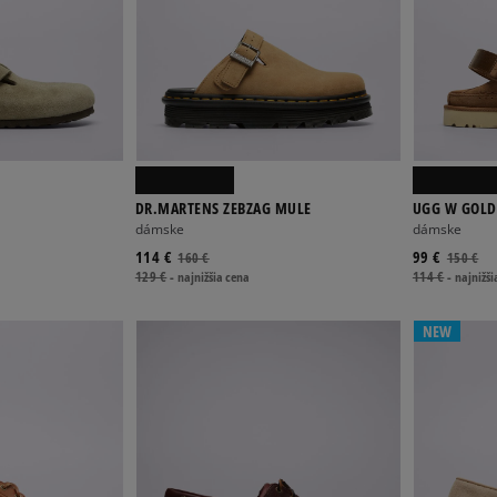
N
DR.MARTENS ZEBZAG MULE
UGG W GOLD
dámske
dámske
114 €
99 €
160 €
150 €
129 €
-
najnižšia cena
114 €
-
najnižši
NEW