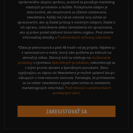
oprávneného záujmu správcu, za ktoré sa považuje marketing
vlastných produktov a služieb. Poskytnutie údajov je
dobrovoľné, ale nevyhnutné za účelom odoberania
newslettera. Každý má nárok odvolať svoj súhlas so
spracúvaním, ako aj žiadať prístup k osobným údajom, žiadať o
ich opravu, odstránenie alebo obmedzenie ich spracúvania,
ako aj právo podať sťažnosť dozornému orgánu. Plné znenie
Podmienkach ochrany súkromia
informačnej doložky v
*Zľava je jednorazová a platí 48 hodín od jej prijatia. Nájdete ju
v samostatnom e-maile, ktorý vám pošleme po kliknutí na
nezľavnené
aktivačný odkaz. Zľavový kód sa vzťahuje na
produkty
špeciálnych produktov
s výnimkou
, nekombinuje sa
s inými promo akciami a špeciálnymi ponukami. Zľavu
vyplývajúcu zo zápisu do Newslettera je možné uplatniť iba pri
nákupoch v internetovom obchode. Pamätajte, že prihlásením
sa na odber newslettera vyjadrujete súhlas so zasielaním
Podrobnosti v podmienkach
marketingových informácií.
predajných akcií.