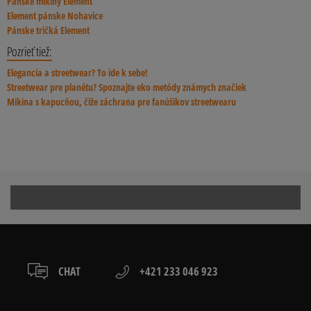
Pánske mikiny Element
Element pánske Nohavice
Pánske tričká Element
Pozrieť tiež:
Elegancia a streetwear? To ide k sebe!
Streetwear pre planétu? Spoznajte eko metódy známych značiek
Mikina s kapucňou, čiže záchrana pre fanúšikov streetwearu
CHAT
+421 233 046 923