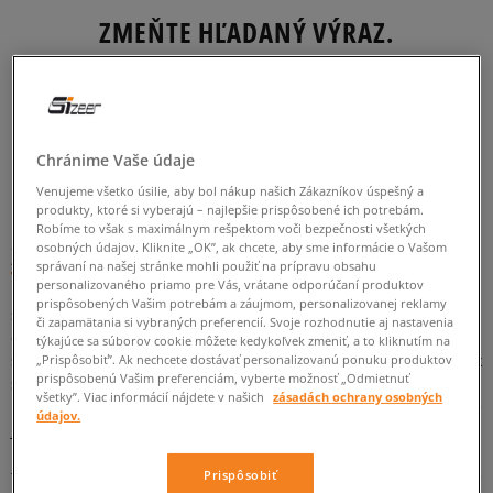
ZMEŇTE HĽADANÝ VÝRAZ.
SKÚSTE POUŽIŤ MENŠÍ POČET FILTROV
(ODSTRÁŇTE MENEJ DÔLEŽITÉ).
Chránime Vaše údaje
SPÄŤ
Venujeme všetko úsilie, aby bol nákup našich Zákazníkov úspešný a
produkty, ktoré si vyberajú – najlepšie prispôsobené ich potrebám.
Robíme to však s maximálnym rešpektom voči bezpečnosti všetkých
osobných údajov. Kliknite „OK”, ak chcete, aby sme informácie o Vašom
Značka Element v Sizeer
správaní na našej stránke mohli použiť na prípravu obsahu
personalizovaného priamo pre Vás, vrátane odporúčaní produktov
Element je jedna z najpopulárnejších značiek ponúkajúcich
prispôsobených Vašim potrebám a záujmom, personalizovanej reklamy
skateboardistom aj všetkým fanúšikom maximálneho pohodlia,
či zapamätania si vybraných preferencií. Svoje rozhodnutie aj nastavenia
oblečenie, obuv aj doplnky. Značka sa narodila v Spojených
týkajúce sa súborov cookie môžete kedykoľvek zmeniť, a to kliknutím na
štátoch v roku 1992. Jej zakladateľom je horlivý fanúšik
„Prispôsobiť”. Ak nechcete dostávať personalizovanú ponuku produktov
prispôsobenú Vašim preferenciám, vyberte možnosť „Odmietnuť
skateboardingu Johnny Schillereff. Spočiatku firmu tvorilo len
všetky”. Viac informácií nájdete v našich
zásadách ochrany osobných
niekoľko priateľov, ktorí sa sústreďovali na výrobu doplnkov pre
údajov.
jazdu na skateboarde. Jej ponuka si však veľmi rýchlo získala
uznanie a značke priniesla obrovskú popularitu. Schillereff sa
teda svoju ponuku rozhodol rozšíriť o streetwearové oblečenie
Prispôsobiť