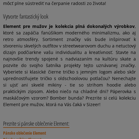
môcť plne sústrediť na čerpanie radosti zo života!
Vytvorte fantastický look
Element pre mužov je kolekcia plná dokonalých výrobkov
,
ktoré sa zapáčia fanúšikom moderného minimalizmu, ako aj
retro atmosféry. Sortiment značky vás bude inšpirovať k
stvoreniu skvelých outfitov v streetwearovom duchu a netuctový
dizajn podčiarkne vašu individualitu a kreatívnosť. Stavte na
najnovšie trendy spojené s nadviazaním na kultúru skate a
pozvite do svojho šatníka projekty tejto uznávanej značky.
Vyberiete si klasické čierne tričko s jemným logom alebo skôr
uprednostňujete tričko s oldschoolovou potlačou? Nenechajte
si ujsť ani skvelé mikiny - tie so strihom hoodie alebo
praktickým zipsom. Alebo niečo na chladné dni? Páperovka s
maskáčovým vzorom? Bomber bunda? Prezrite si celú kolekciu
Element pre mužov, ktorá na Vás čaká v Sizeer!
Prezrite si pánske oblečenie Element:
Pánske oblečenie Element