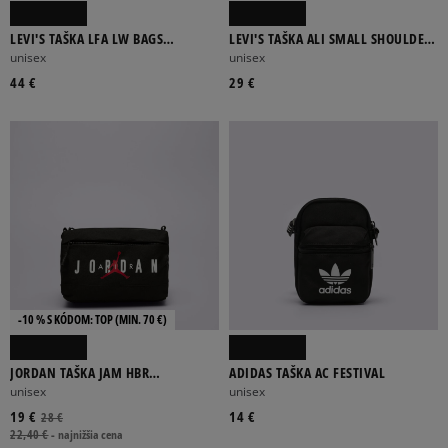
LEVI'S TAŠKA LFA LW BAGS
LEVI'S TAŠKA ALI SMALL SHOULDER
HANDBAG LIGHT INDIGO
BAG
unisex
unisex
44 €
29 €
-10 % S KÓDOM: TOP (MIN. 70 €)
JORDAN TAŠKA JAM HBR
ADIDAS TAŠKA AC FESTIVAL
CROSSBODY
unisex
unisex
19 €
14 €
28 €
22,40 €
-
najnižšia cena