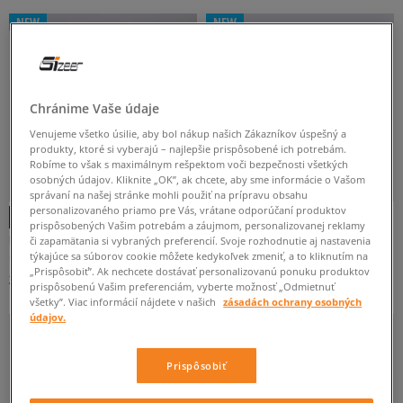
ĽADVINKA
NA PAS
NEW
NEW
FILTROVAŤ PRODUKTY
Chránime Vaše údaje
ODSTRÁNIŤ VYBRANÉ
Venujeme všetko úsilie, aby bol nákup našich Zákazníkov úspešný a
produkty, ktoré si vyberajú – najlepšie prispôsobené ich potrebám.
Robíme to však s maximálnym rešpektom voči bezpečnosti všetkých
osobných údajov. Kliknite „OK”, ak chcete, aby sme informácie o Vašom
správaní na našej stránke mohli použiť na prípravu obsahu
personalizovaného priamo pre Vás, vrátane odporúčaní produktov
prispôsobených Vašim potrebám a záujmom, personalizovanej reklamy
EASTPAK TAŠKA SPRINGER
NIKE TAŠKA NK HERITAGE S
či zapamätania si vybraných preferencií. Svoje rozhodnutie aj nastavenia
WAISTPACK 2.0
unisex
unisex
týkajúce sa súborov cookie môžete kedykoľvek zmeniť, a to kliknutím na
„Prispôsobiť”. Ak nechcete dostávať personalizovanú ponuku produktov
28 €
25 €
prispôsobenú Vašim preferenciám, vyberte možnosť „Odmietnuť
všetky”. Viac informácií nájdete v našich
zásadách ochrany osobných
údajov.
Prispôsobiť