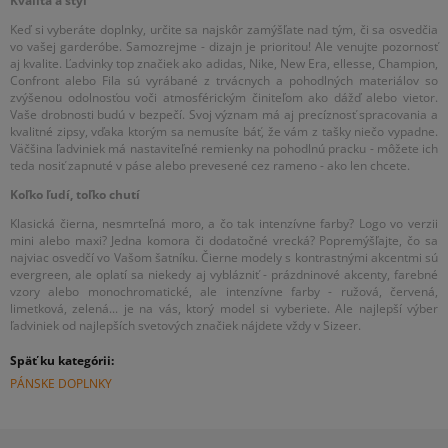
Kvalita a štýl
Keď si vyberáte doplnky, určite sa najskôr zamýšľate nad tým, či sa osvedčia
vo vašej garderóbe. Samozrejme - dizajn je prioritou! Ale venujte pozornosť
aj kvalite. Ľadvinky top značiek ako adidas, Nike, New Era, ellesse, Champion,
Confront alebo Fila sú vyrábané z trvácnych a pohodlných materiálov so
zvýšenou odolnosťou voči atmosférickým činiteľom ako dážď alebo vietor.
Vaše drobnosti budú v bezpečí. Svoj význam má aj precíznosť spracovania a
kvalitné zipsy, vďaka ktorým sa nemusíte báť, že vám z tašky niečo vypadne.
Väčšina ľadviniek má nastaviteľné remienky na pohodlnú pracku - môžete ich
teda nosiť zapnuté v páse alebo prevesené cez rameno - ako len chcete.
Koľko ľudí, toľko chutí
Klasická čierna, nesmrteľná moro, a čo tak intenzívne farby? Logo vo verzii
mini alebo maxi? Jedna komora či dodatočné vrecká? Popremýšľajte, čo sa
najviac osvedčí vo Vašom šatníku. Čierne modely s kontrastnými akcentmi sú
evergreen, ale oplatí sa niekedy aj vyblázniť - prázdninové akcenty, farebné
vzory alebo monochromatické, ale intenzívne farby - ružová, červená,
limetková, zelená... je na vás, ktorý model si vyberiete. Ale najlepší výber
ľadviniek od najlepších svetových značiek nájdete vždy v Sizeer.
Späť ku kategórii:
PÁNSKE DOPLNKY