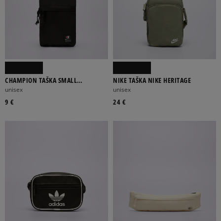
CHAMPION TAŠKA SMALL
NIKE TAŠKA NIKE HERITAGE
SHOULDER BAG
unisex
unisex
9 €
24 €