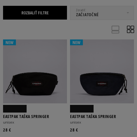
OD
DO
Zoradiť
ROZBALIŤ FILTRE
ZAČIATOČNÉ
NEW
NEW
ADIDAS
EASTPAK
ELLESSE
CHAMPION
JORDAN
Viac
BÉŽOVÁ
ČIERNA
KHAKI
MODRÁ
SIVÁ
Viac
EASTPAK TAŠKA SPRINGER
EASTPAK TAŠKA SPRINGER
unisex
unisex
28 €
28 €