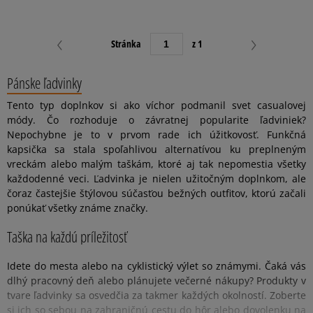
Stránka
z 1
Pánske ľadvinky
Tento typ doplnkov si ako víchor podmanil svet casualovej
módy. Čo rozhoduje o závratnej popularite ľadviniek?
Nepochybne je to v prvom rade ich úžitkovosť. Funkčná
kapsička sa stala spoľahlivou alternatívou ku preplneným
vreckám alebo malým taškám, ktoré aj tak nepomestia všetky
každodenné veci. Ľadvinka je nielen užitočným doplnkom, ale
čoraz častejšie štýlovou súčasťou bežných outfitov, ktorú začali
ponúkať všetky známe značky.
Taška na každú príležitosť
Idete do mesta alebo na cyklistický výlet so známymi. Čaká vás
dlhý pracovný deň alebo plánujete večerné nákupy? Produkty v
tvare ľadvinky sa osvedčia za takmer každých okolností. Zoberte
si ich so sebou na zahraničnú cestu do hôr alebo dovolenku na