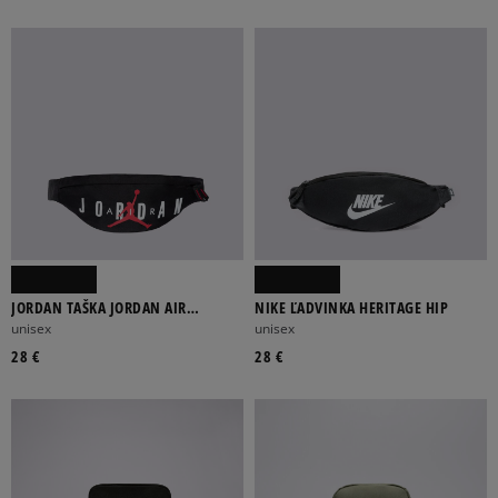
JORDAN TAŠKA JORDAN AIR
NIKE ĽADVINKA HERITAGE HIP
CROSSBODY BAG
unisex
unisex
28 €
28 €