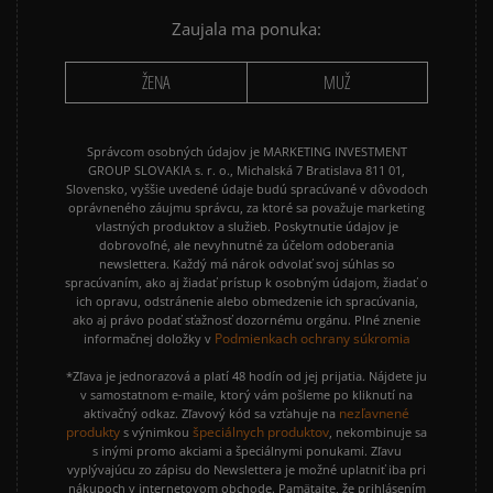
Zaujala ma ponuka:
ŽENA
MUŽ
Správcom osobných údajov je MARKETING INVESTMENT
GROUP SLOVAKIA s. r. o., Michalská 7 Bratislava 811 01,
Slovensko, vyššie uvedené údaje budú spracúvané v dôvodoch
oprávneného záujmu správcu, za ktoré sa považuje marketing
vlastných produktov a služieb. Poskytnutie údajov je
dobrovoľné, ale nevyhnutné za účelom odoberania
newslettera. Každý má nárok odvolať svoj súhlas so
spracúvaním, ako aj žiadať prístup k osobným údajom, žiadať o
ich opravu, odstránenie alebo obmedzenie ich spracúvania,
ako aj právo podať sťažnosť dozornému orgánu. Plné znenie
Podmienkach ochrany súkromia
informačnej doložky v
*Zľava je jednorazová a platí 48 hodín od jej prijatia. Nájdete ju
v samostatnom e-maile, ktorý vám pošleme po kliknutí na
nezľavnené
aktivačný odkaz. Zľavový kód sa vzťahuje na
produkty
špeciálnych produktov
s výnimkou
, nekombinuje sa
s inými promo akciami a špeciálnymi ponukami. Zľavu
vyplývajúcu zo zápisu do Newslettera je možné uplatniť iba pri
nákupoch v internetovom obchode. Pamätajte, že prihlásením