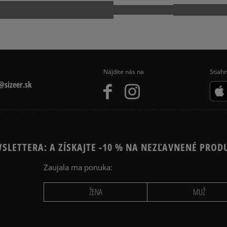
slovenská pošta - na adr
Product.Safety.EMEA@nike
osobné prevzatie v preda
Dostupné spôsoby platby:
5.0
prevod,
kartou,
140
počet rec
platba na dobierku.
zo všetkých
Nájdite nás na
Stiahn
Získané recenzie a
sizeer.sk
SLETTERA: A ZÍSKAJTE -10 % NA NEZĽAVNENÉ PROD
Zaujala ma ponuka:
Ako zhromažďujeme r
ŽENA
MUŽ