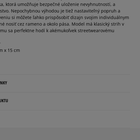
ka, ktorá umožňuje bezpečné uloženie nevyhnutností, a
stvo. Nepochybnou výhodou je tiež nastaviteľný popruh a
eniu si môžete ľahko prispôsobiť dizajn svojim individuálnym
é nosiť cez rameno a okolo pása. Model má klasický strih v
omu sa perfektne hodí k akémukoľvek streetwearovému
r
m x 15 cm
ENKY
.
UKTU
ovné dni.
rs
ia:
rlands
kamenná pobočka, výdejné boxy: Z-BOX),