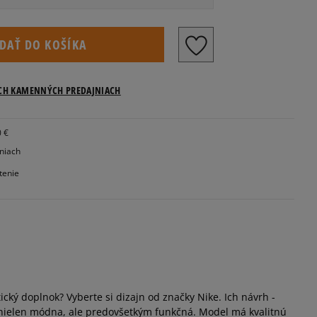
IDAŤ DO KOŠÍKA
ICH KAMENNÝCH PREDAJNIACH
0 €
jniach
tenie
ický doplnok? Vyberte si dizajn od značky Nike. Ich návrh -
e nielen módna, ale predovšetkým funkčná. Model má kvalitnú