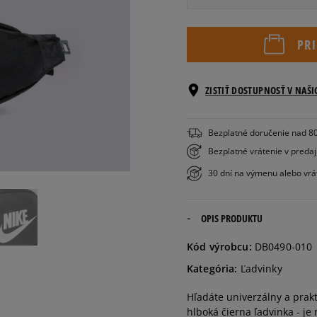
ONE SIZE
PR
ZISTIŤ DOSTUPNOSŤ V NAŠ
Bezplatné doručenie nad 8
Bezplatné vrátenie v preda
30 dní na výmenu alebo vrá
OPIS PRODUKTU
Kód výrobcu:
DB0490-010
Kategória:
Ľadvinky
Hľadáte univerzálny a prakt
hlboká čierna ľadvinka - j