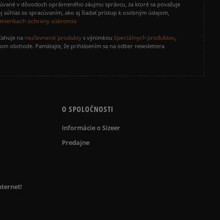
cúvané v dôvodoch oprávneného záujmu správcu, za ktoré sa považuje
Vymazať
Hľadať
j súhlas so spracúvaním, ako aj žiadať prístup k osobným údajom,
mienkach ochrany súkromia
nezľavnené produkty
špeciálnych produktov
zťahuje na
s výnimkou
,
vom obchode. Pamätajte, že prihlásením sa na odber newslettera
O SPOLOČNOSTI
Informácie o Sizeer
Predajne
nternet!