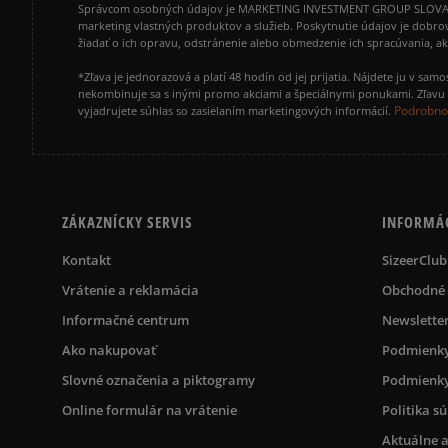
Správcom osobných údajov je MARKETING INVESTMENT GROUP SLOVAKIA s.
marketing vlastných produktov a služieb. Poskytnutie údajov je dobro
žiadať o ich opravu, odstránenie alebo obmedzenie ich spracúvania, 
*Zľava je jednorazová a platí 48 hodín od jej prijatia. Nájdete ju v s
nekombinuje sa s inými promo akciami a špeciálnymi ponukami. Zľavu v
Podrobnos
vyjadrujete súhlas so zasielaním marketingových informácií.
ZÁKAZNÍCKY SERVIS
INFORMÁ
Kontakt
SizeerClub
Vrátenie a reklamácia
Obchodné
Informačné centrum
Newslette
Ako nakupovať
Podmienky
Slovné označenia a piktogramy
Podmienky
Online formulár na vrátenie
Politika s
Aktuálne a