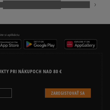
esu,
.com
5
98%
jni.
4
1%
enzií
3
1%
 čias
ite si aplikáciu
 overené
2
0%
1
0%
UKTY PRI NÁKUPOCH NAD 80 €
ecenzie?
Recenzie zákazníkov