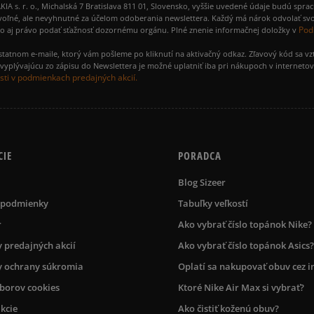
 r. o., Michalská 7 Bratislava 811 01, Slovensko, vyššie uvedené údaje budú spra
voľné, ale nevyhnutné za účelom odoberania newslettera. Každý má nárok odvolať svo
Pod
ako aj právo podať sťažnosť dozornému orgánu. Plné znenie informačnej doložky v
amostatnom e-maile, ktorý vám pošleme po kliknutí na aktivačný odkaz. Zľavový kód sa v
yplývajúcu zo zápisu do Newslettera je možné uplatniť iba pri nákupoch v interneto
ti v podmienkach predajných akcií.
CIE
PORADCA
Blog Sizeer
 podmienky
Tabuľky veľkostí
r
Ako vybrať číslo topánok Nike?
 predajných akcií
Ako vybrať číslo topánok Asics?
 ochrany súkromia
Oplatí sa nakupovať obuv cez i
úborov cookies
Ktoré Nike Air Max si vybrať?
kcie
Ako čistiť koženú obuv?