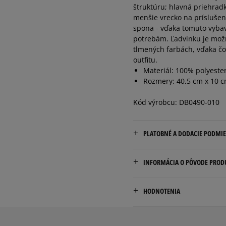
štruktúru; hlavná priehrad
menšie vrecko na príslušen
spona - vďaka tomuto vybav
potrebám. Ľadvinku je možn
tlmených farbách, vďaka č
outfitu.
Materiál: 100% polyeste
Rozmery: 40,5 cm x 10 c
Kód výrobcu: DB0490-010
PLATOBNÉ A DODACIE PODMI
Doručenie zadarmo od 80 €
INFORMÁCIA O PÔVODE PROD
Dodacia lehota: 2 až 6 prac
Nike European Headquarte
Dostupné spôsoby doručen
HODNOTENIA
Colosseum
kuriér,
11213 NL Hilversum, Nethe
packeta (zásielkovňa - 