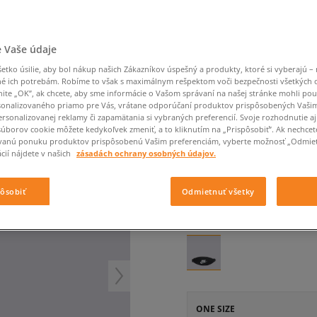
Converse Chuck Taylor
Havaianas
Ľadvinky
Confront
Champion
EMU Australia
All Star
Klobúky
Ľadvinky
Dickies
Klobúky
Converse
Confront
Ellesse
Nike Air Max 90
Tašky
Klobúky
Saucony
Peráčníky
Crocs
Converse
Fila
 Vaše údaje
Nike Air Max DN8
-50 % na druhé balenie
Rukavice
Clarks
Dr. Martens
DC
Jansport
ponožiek
NIKE ĽADVINKA HERIT
Nike Air Force 1 LV8
tko úsilie, aby bol nákup našich Zákazníkov úspešný a produkty, ktoré si vyberajú – 
-50 % na druhé balení
Eastpak
Dickies
Jordan
é ich potrebám. Robíme to však s maximálnym rešpektom voči bezpečnosti všetkých
ponožek
Jordan 4
unisex, ľadvinky
nite „OK”, ak chcete, aby sme informácie o Vašom správaní na našej stránke mohli pou
Empire
Eastpak
Lacoste
New Balance 530
onalizovaného priamo pre Vás, vrátane odporúčaní produktov prispôsobených Vaši
5.0
(
140
)
rsonalizovanej reklamy či zapamätania si vybraných preferencií. Svoje rozhodnutie aj
New Balance 1906
súborov cookie môžete kedykoľvek zmeniť, a to kliknutím na „Prispôsobiť”. Ak nechcet
28
€
Puma Speedcat
vanú ponuku produktov prispôsobenú Vašim preferenciám, vyberte možnosť „Odmiet
cena s DPH
cií nájdete v našich
zásadách ochrany osobných údajov.
Puma Suede XL
Puma Palermo
+ 28 BODOV V
SIZEERCLU
pôsobiť
Odmietnuť všetky
Asics Gel-NYC Rugged
FARBA
ČIERNA
ONE SIZE