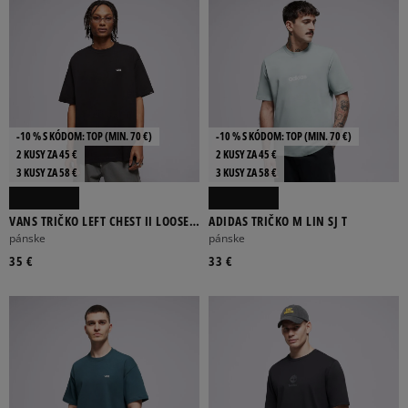
-10 % S KÓDOM: TOP (MIN. 70 €)
-10 % S KÓDOM: TOP (MIN. 70 €)
2 KUSY ZA 45 €
2 KUSY ZA 45 €
3 KUSY ZA 58 €
3 KUSY ZA 58 €
VANS TRIČKO LEFT CHEST II LOOSE
ADIDAS TRIČKO M LIN SJ T
SS
pánske
pánske
35 €
33 €