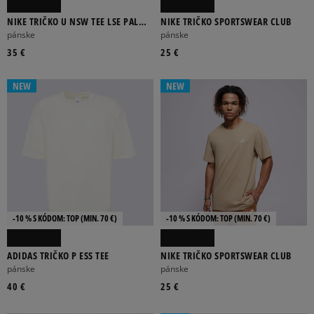
NIKE TRIČKO U NSW TEE LSE PALM
NIKE TRIČKO SPORTSWEAR CLUB
TREE NIKE
pánske
pánske
35 €
25 €
NEW
NEW
-10 % S KÓDOM: TOP (MIN. 70 €)
-10 % S KÓDOM: TOP (MIN. 70 €)
ADIDAS TRIČKO P ESS TEE
NIKE TRIČKO SPORTSWEAR CLUB
pánske
pánske
40 €
25 €