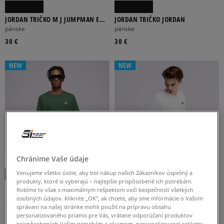
JORDAN TRIČKO M J JUMPMAN EMB
JORDAN TRIČKO JORDAN
SS CREW
pánske
pánske
30 €
30 €
NEW
NEW
Chránime Vaše údaje
-10 % S KÓDOM: TOP (MIN. 70 €)
Venujeme všetko úsilie, aby bol nákup našich Zákazníkov úspešný a
produkty, ktoré si vyberajú – najlepšie prispôsobené ich potrebám.
NIKE TRIČKO SPORTSWEAR CLUB
NIKE TRIČKO SPORTSWEAR CLUB
Robíme to však s maximálnym rešpektom voči bezpečnosti všetkých
pánske
pánske
osobných údajov. Kliknite „OK”, ak chcete, aby sme informácie o Vašom
správaní na našej stránke mohli použiť na prípravu obsahu
25 €
25 €
personalizovaného priamo pre Vás, vrátane odporúčaní produktov
prispôsobených Vašim potrebám a záujmom, personalizovanej reklamy