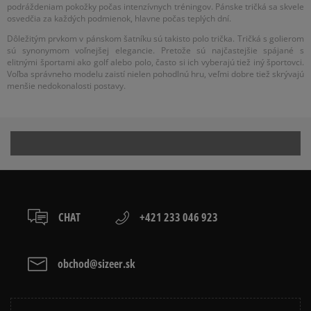
podráždeniam pokožky počas intenzívnych tréningov. Pánske tričká sa skvele
osvedčia za každých podmienok, hlavne počas teplých dní.
Dôležitým prvkom v pánskom šatníku sú takisto polo trička. Tričká s golierom
sú synonymom voľnejšej elegancie. Pretože sú najčastejšie spájané s
elitnými športami ako golf alebo polo, často si ich vyberajú tiež iný športovci.
Voľba správneho modelu zaistí nielen pohodlnú hru, veľmi dobre tiež skrývajú
menšie nedokonalosti postavy.
CHAT
+421 233 046 923
obchod@sizeer.sk