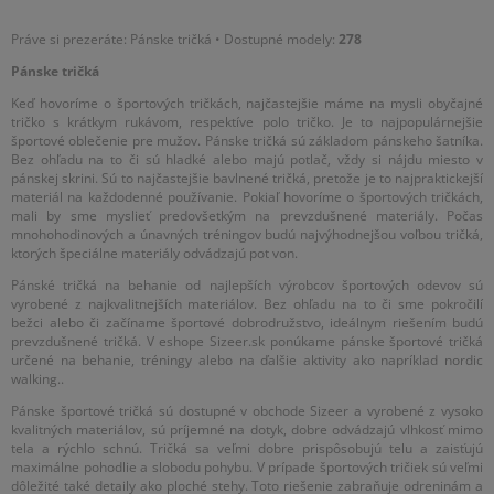
mimoriadne farebné oblečenie. Každý basketbalový fanúšik (a
perfektne hodiť k bielemu tričku Essential Tee. Celú ponuku
tričká v rôznych variantoch, ale vždy len v tej najlepšej kvalite.
nielen on) vie, čo znamená kombinácia žltej a fialovej farby.
pánskych tričiek nájdete v kamenných predajniach Sizeer alebo
Vyberte si svoj strih, značku a užívajte si pocit pohodlia!
Práve si prezeráte: Pánske tričká • Dostupné modely:
278
Presne také sú farby kalifornského tímu Los Angeles Lakers.
online.
Pánske tričká
Voľný strih, výrazná potlač a dlhé rukávy vám poskytnú
Keď hovoríme o športových tričkách, najčastejšie máme na mysli obyčajné
obrovské množstvo možností pri tvorbe mestských outfitov. A
tričko s krátkym rukávom, respektíve polo tričko. Je to najpopulárnejšie
keď už sme pri basketbale, čo tak tričko bez gombíkov od
športové oblečenie pre mužov. Pánske tričká sú základom pánskeho šatníka.
značky New Era? Dodá vám basketbalový šmrnc v retro
Bez ohľadu na to či sú hladké alebo majú potlač, vždy si nájdu miesto v
atmosfére. Noste so šortkami, džínsami alebo joggerami a
pánskej skrini. Sú to najčastejšie bavlnené tričká, pretože je to najpraktickejší
originálny outfit máte hotový.
materiál na každodenné používanie. Pokiaľ hovoríme o športových tričkách,
mali by sme myslieť predovšetkým na prevzdušnené materiály. Počas
mnohohodinových a únavných tréningov budú najvýhodnejšou voľbou tričká,
ktorých špeciálne materiály odvádzajú pot von.
Pánské tričká na behanie od najlepších výrobcov športových odevov sú
vyrobené z najkvalitnejších materiálov. Bez ohľadu na to či sme pokročilí
bežci alebo či začíname športové dobrodružstvo, ideálnym riešením budú
prevzdušnené tričká. V eshope Sizeer.sk ponúkame pánske športové tričká
určené na behanie, tréningy alebo na ďalšie aktivity ako napríklad nordic
walking..
Pánske športové tričká sú dostupné v obchode Sizeer a vyrobené z vysoko
kvalitných materiálov, sú príjemné na dotyk, dobre odvádzajú vlhkosť mimo
tela a rýchlo schnú. Tričká sa veľmi dobre prispôsobujú telu a zaisťujú
maximálne pohodlie a slobodu pohybu. V prípade športových tričiek sú veľmi
dôležité také detaily ako ploché stehy. Toto riešenie zabraňuje odreninám a