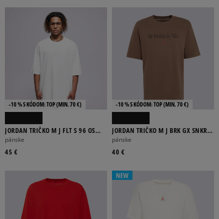
BÉŽOVÁ
BIELA
BORDOVÁ
ČERVENÁ
ČIERNA
Viac
DLHÝ RUKÁV
KRÁTKY RUKÁV
-10 % S KÓDOM: TOP (MIN. 70 €)
-10 % S KÓDOM: TOP (MIN. 70 €)
FILTROVAŤ PRODUKTY
JORDAN TRIČKO M J FLT S 96 OS
JORDAN TRIČKO M J BRK GX SNKR
GFX SS CREW
85 SS CRW
pánske
pánske
45 €
40 €
ODSTRÁNIŤ VYBRANÉ
NEW