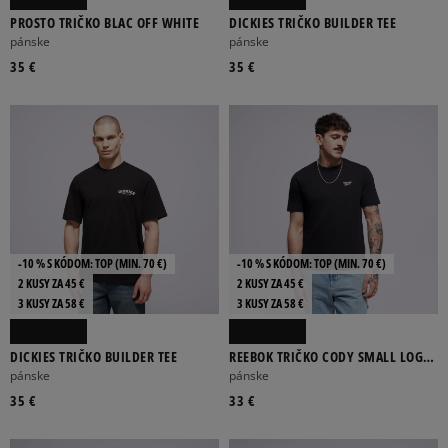
PROSTO TRIČKO BLAC OFF WHITE
DICKIES TRIČKO BUILDER TEE
pánske
pánske
35 €
35 €
-10 % S KÓDOM: TOP (MIN. 70 €)
-10 % S KÓDOM: TOP (MIN. 70 €)
2 KUSY ZA 45 €
2 KUSY ZA 45 €
3 KUSY ZA 58 €
3 KUSY ZA 58 €
DICKIES TRIČKO BUILDER TEE
REEBOK TRIČKO CODY SMALL LOGO
CREW NECK
pánske
pánske
35 €
33 €