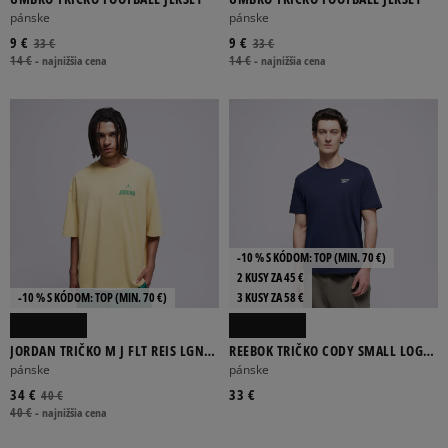
pánske
pánske
9 €
9 €
33 €
33 €
14 €
-
najnižšia cena
14 €
-
najnižšia cena
-10 % S KÓDOM: TOP (MIN. 70 €)
2 KUSY ZA 45 €
-10 % S KÓDOM: TOP (MIN. 70 €)
3 KUSY ZA 58 €
JORDAN TRIČKO M J FLT REIS LGND
REEBOK TRIČKO CODY SMALL LOGO
SS CREW
CREW NECK SS TEE
pánske
pánske
34 €
33 €
40 €
40 €
-
najnižšia cena