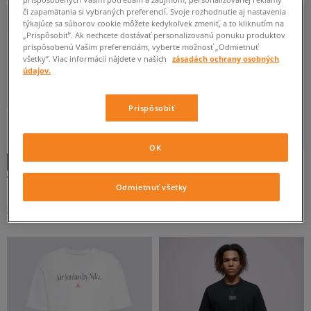
či zapamätania si vybraných preferencií. Svoje rozhodnutie aj nastavenia
týkajúce sa súborov cookie môžete kedykoľvek zmeniť, a to kliknutím na
„Prispôsobiť”. Ak nechcete dostávať personalizovanú ponuku produktov
prispôsobenú Vašim preferenciám, vyberte možnosť „Odmietnuť
všetky”. Viac informácií nájdete v našich
zásadách ochrany osobných
údajov.
Prispôsobiť
-10 % S KÓDOM: TOP (MIN. 70 €)
2 KUSY ZA 45 €
3 KUSY ZA 58 €
-10 % S KÓDOM: TOP (MIN. 70 €)
OK
TIMBERLAND TRIČKO SMALL LOGO
JORDAN TRIČKO M J BRK S LOVE 85
Odmietnuť všetky
PRINT TEE
SS CREW
pánske
pánske
35 €
40 €