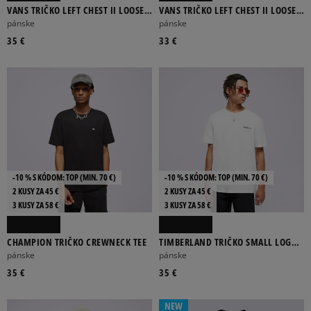
VANS TRIČKO LEFT CHEST II LOOSE
VANS TRIČKO LEFT CHEST II LOOSE
SS
SS
pánske
pánske
35 €
33 €
-10 % S KÓDOM: TOP (MIN. 70 €)
-10 % S KÓDOM: TOP (MIN. 70 €)
2 KUSY ZA 45 €
2 KUSY ZA 45 €
3 KUSY ZA 58 €
3 KUSY ZA 58 €
CHAMPION TRIČKO CREWNECK TEE
TIMBERLAND TRIČKO SMALL LOGO
PRINT TEE
pánske
pánske
35 €
35 €
NEW