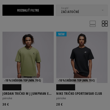
OD
DO
Zoradiť
ROZBALIŤ FILTRE
ZAČIATOČNÉ
NEW
BR
SET10
SET12
SET24
SET5
Viac
-10 % S KÓDOM: TOP (MIN. 70 €)
-10 % S KÓDOM: TOP (MIN. 70 €)
ADIDAS
ALPHA INDUSTRIES
DICKIES
ELLESSE
FILA
JORDAN TRIČKO M J JUMPMAN EMB
NIKE TRIČKO SPORTSWEAR CLUB
SS CREW
pánske
pánske
Viac
30 €
28 €