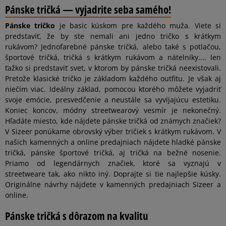
Pánske tričká — vyjadrite seba samého!
Pánske tričko
je basic kúskom pre každého muža. Viete si
predstaviť, že by ste nemali ani jedno tričko s krátkym
rukávom? Jednofarebné pánske tričká, alebo také s potlačou,
športové tričká, tričká s krátkym rukávom a nátelníky.... len
ťažko si predstaviť svet, v ktorom by pánske tričká neexistovali.
Pretože klasické tričko je základom každého outfitu. Je však aj
niečím viac. Ideálny základ, pomocou ktorého môžete vyjadriť
svoje emócie, presvedčenie a neustále sa vyvíjajúcu estetiku.
Koniec koncov, módny streetwearový vesmír je nekonečný.
Hľadáte miesto, kde nájdete pánske tričká od známych značiek?
V Sizeer ponúkame obrovský výber tričiek s krátkym rukávom. V
našich kamenných a online predajniach nájdete hladké pánske
tričká, pánske športové tričká, aj tričká na bežné nosenie.
Priamo od legendárnych značiek, ktoré sa vyznajú v
streetweare tak, ako nikto iný. Doprajte si tie najlepšie kúsky.
Originálne návrhy nájdete v kamenných predajniach Sizeer a
online.
Pánske tričká s dôrazom na kvalitu