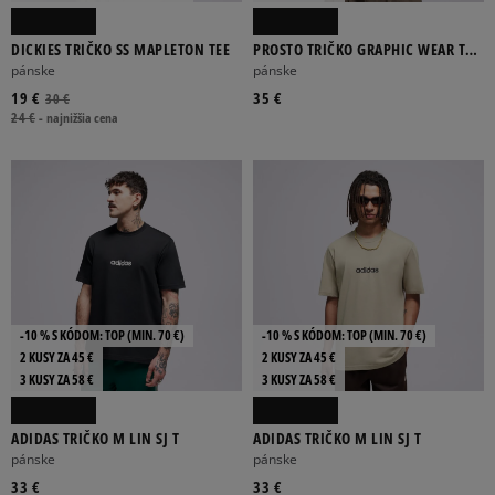
DICKIES TRIČKO SS MAPLETON TEE
PROSTO TRIČKO GRAPHIC WEAR THE
STREET
pánske
pánske
19 €
35 €
30 €
24 €
-
najnižšia cena
-10 % S KÓDOM: TOP (MIN. 70 €)
-10 % S KÓDOM: TOP (MIN. 70 €)
2 KUSY ZA 45 €
2 KUSY ZA 45 €
3 KUSY ZA 58 €
3 KUSY ZA 58 €
ADIDAS TRIČKO M LIN SJ T
ADIDAS TRIČKO M LIN SJ T
pánske
pánske
33 €
33 €