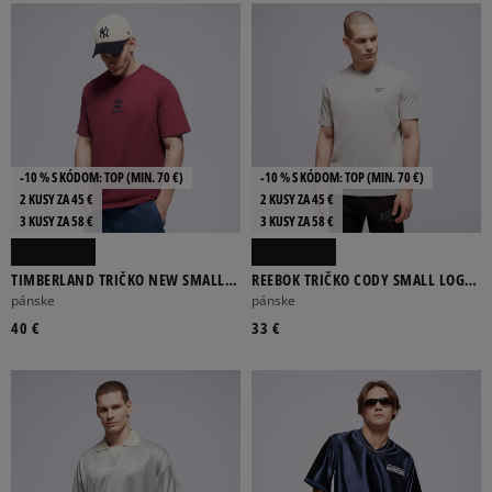
-10 % S KÓDOM: TOP (MIN. 70 €)
-10 % S KÓDOM: TOP (MIN. 70 €)
2 KUSY ZA 45 €
2 KUSY ZA 45 €
3 KUSY ZA 58 €
3 KUSY ZA 58 €
TIMBERLAND TRIČKO NEW SMALL
REEBOK TRIČKO CODY SMALL LOGO
LOGO PRINT SS TEE BURGUNDY
CREW NECK
pánske
pánske
40 €
33 €