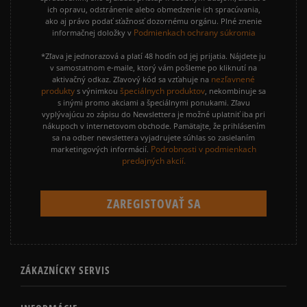
ich opravu, odstránenie alebo obmedzenie ich spracúvania,
ako aj právo podať sťažnosť dozornému orgánu. Plné znenie
Podmienkach ochrany súkromia
informačnej doložky v
*Zľava je jednorazová a platí 48 hodín od jej prijatia. Nájdete ju
v samostatnom e-maile, ktorý vám pošleme po kliknutí na
nezľavnené
aktivačný odkaz. Zľavový kód sa vzťahuje na
produkty
špeciálnych produktov
s výnimkou
, nekombinuje sa
s inými promo akciami a špeciálnymi ponukami. Zľavu
vyplývajúcu zo zápisu do Newslettera je možné uplatniť iba pri
nákupoch v internetovom obchode. Pamätajte, že prihlásením
sa na odber newslettera vyjadrujete súhlas so zasielaním
Podrobnosti v podmienkach
marketingových informácií.
predajných akcií.
ZÁKAZNÍCKY SERVIS