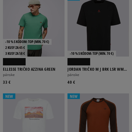
-10 % S KÓDOM: TOP (MIN. 70 €)
2 KUSY ZA 45 €
3 KUSY ZA 58 €
-10 % S KÓDOM: TOP (MIN. 70 €)
ELLESSE TRIČKO AZZINA GREEN
JORDAN TRIČKO M J BRK LSR WM
GFX SS CRW
pánske
pánske
33 €
40 €
NEW
NEW