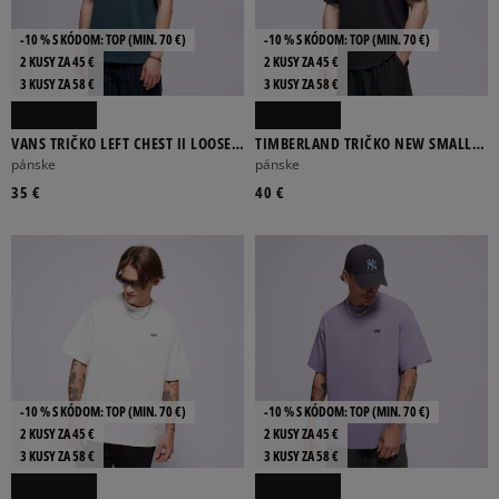
-10 % S KÓDOM: TOP (MIN. 70 €)
-10 % S KÓDOM: TOP (MIN. 70 €)
2 KUSY ZA 45 €
2 KUSY ZA 45 €
3 KUSY ZA 58 €
3 KUSY ZA 58 €
VANS TRIČKO LEFT CHEST II LOOSE
TIMBERLAND TRIČKO NEW SMALL
SS
LOGO PRINT
pánske
pánske
35 €
40 €
-10 % S KÓDOM: TOP (MIN. 70 €)
-10 % S KÓDOM: TOP (MIN. 70 €)
2 KUSY ZA 45 €
2 KUSY ZA 45 €
3 KUSY ZA 58 €
3 KUSY ZA 58 €