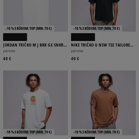
-10 % S KÓDOM: TOP (MIN. 70 €)
-10 % S KÓDOM: TOP (MIN. 70 €)
JORDAN TRIČKO M J BRK GX SNKR
NIKE TRIČKO U NSW TEE TAILORED
85 SS CRW
PREM PATCH
pánske
pánske
40 €
40 €
-10 % S KÓDOM: TOP (MIN. 70 €)
-10 % S KÓDOM: TOP (MIN. 70 €)