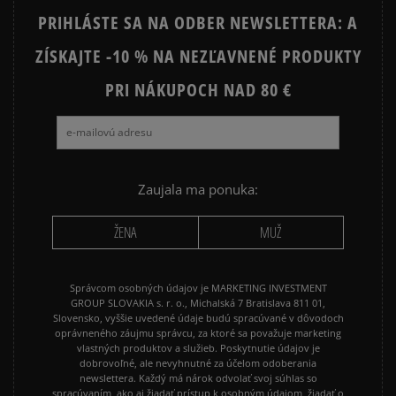
PRIHLÁSTE SA NA ODBER NEWSLETTERA: A
ZÍSKAJTE -10 % NA NEZĽAVNENÉ PRODUKTY
PRI NÁKUPOCH NAD 80 €
Zaujala ma ponuka:
ŽENA
MUŽ
Správcom osobných údajov je MARKETING INVESTMENT
GROUP SLOVAKIA s. r. o., Michalská 7 Bratislava 811 01,
Slovensko, vyššie uvedené údaje budú spracúvané v dôvodoch
oprávneného záujmu správcu, za ktoré sa považuje marketing
vlastných produktov a služieb. Poskytnutie údajov je
dobrovoľné, ale nevyhnutné za účelom odoberania
newslettera. Každý má nárok odvolať svoj súhlas so
spracúvaním, ako aj žiadať prístup k osobným údajom, žiadať o