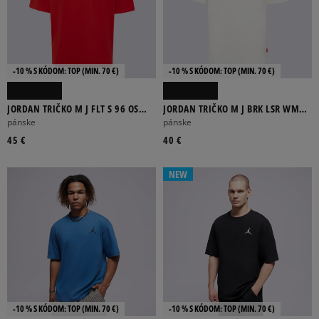
-10 % S KÓDOM: TOP (MIN. 70 €)
-10 % S KÓDOM: TOP (MIN. 70 €)
JORDAN TRIČKO M J FLT S 96 OS
JORDAN TRIČKO M J BRK LSR WM
GFX SS CREW
GFX SS CRW
pánske
pánske
45 €
40 €
NEW
-10 % S KÓDOM: TOP (MIN. 70 €)
-10 % S KÓDOM: TOP (MIN. 70 €)