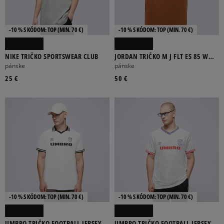
-10 % S KÓDOM: TOP (MIN. 70 €)
-10 % S KÓDOM: TOP (MIN. 70 €)
NIKE TRIČKO SPORTSWEAR CLUB
JORDAN TRIČKO M J FLT ES 85 W
PKT SS CRW
pánske
pánske
25 €
50 €
-10 % S KÓDOM: TOP (MIN. 70 €)
-10 % S KÓDOM: TOP (MIN. 70 €)
UMBRO TRIČKO FOOTBALL JERSEY
UMBRO TRIČKO FOOTBALL JERSEY