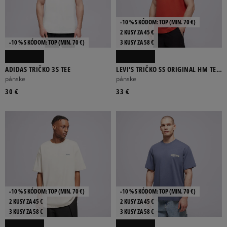
-10 % S KÓDOM: TOP (MIN. 70 €)
2 KUSY ZA 45 €
-10 % S KÓDOM: TOP (MIN. 70 €)
3 KUSY ZA 58 €
ADIDAS TRIČKO 3S TEE
LEVI'S TRIČKO SS ORIGINAL HM TEE
REDS
pánske
pánske
30 €
33 €
-10 % S KÓDOM: TOP (MIN. 70 €)
-10 % S KÓDOM: TOP (MIN. 70 €)
2 KUSY ZA 45 €
2 KUSY ZA 45 €
3 KUSY ZA 58 €
3 KUSY ZA 58 €