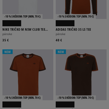
-10 % S KÓDOM: TOP (MIN. 70 €)
-10 % S KÓDOM: TOP (MIN. 70 €)
NIKE TRIČKO M NSW CLUB TEE
ADIDAS TRIČKO 3S LS TEE
PHOTO
pánske
pánske
35 €
40 €
NEW
NEW
-10 % S KÓDOM: TOP (MIN. 70 €)
-10 % S KÓDOM: TOP (MIN. 70 €)