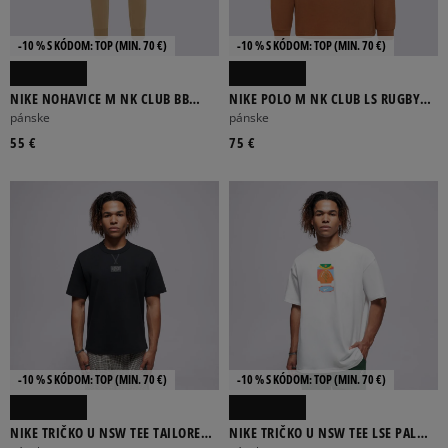
-10 % S KÓDOM: TOP (MIN. 70 €)
-10 % S KÓDOM: TOP (MIN. 70 €)
NIKE NOHAVICE M NK CLUB BB
NIKE POLO M NK CLUB LS RUGBY
JOGGER
TOP
pánske
pánske
55 €
75 €
-10 % S KÓDOM: TOP (MIN. 70 €)
-10 % S KÓDOM: TOP (MIN. 70 €)
NIKE TRIČKO U NSW TEE TAILORED
NIKE TRIČKO U NSW TEE LSE PALM