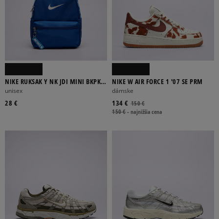
NIKE RUKSAK Y NK JDI MINI BKPK
NIKE W AIR FORCE 1 '07 SE PRM
2.0 V2
unisex
dámske
28 €
134 €
150 €
150 €
-
najnižšia cena