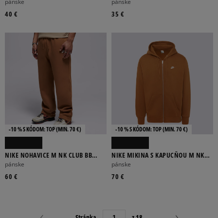
PREM PATCH
TREE NIKE
pánske
pánske
40 €
35 €
-10 % S KÓDOM: TOP (MIN. 70 €)
-10 % S KÓDOM: TOP (MIN. 70 €)
NIKE NOHAVICE M NK CLUB BB
NIKE MIKINA S KAPUCŇOU M NK
BUNGEE PANT
CLUB BB FZ HOODIE
pánske
pánske
60 €
70 €
Stránka
z 18