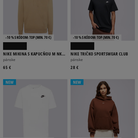
-10 % S KÓDOM: TOP (MIN. 70 €)
-10 % S KÓDOM: TOP (MIN. 70 €)
NIKE MIKINA S KAPUCŇOU M NK
NIKE TRIČKO SPORTSWEAR CLUB
CLUB BB PO HOODIE
pánske
pánske
65 €
28 €
NEW
NEW