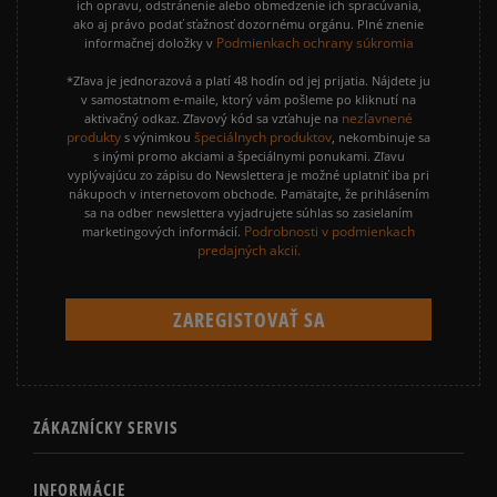
ich opravu, odstránenie alebo obmedzenie ich spracúvania,
ako aj právo podať sťažnosť dozornému orgánu. Plné znenie
Podmienkach ochrany súkromia
informačnej doložky v
*Zľava je jednorazová a platí 48 hodín od jej prijatia. Nájdete ju
v samostatnom e-maile, ktorý vám pošleme po kliknutí na
nezľavnené
aktivačný odkaz. Zľavový kód sa vzťahuje na
produkty
špeciálnych produktov
s výnimkou
, nekombinuje sa
s inými promo akciami a špeciálnymi ponukami. Zľavu
vyplývajúcu zo zápisu do Newslettera je možné uplatniť iba pri
nákupoch v internetovom obchode. Pamätajte, že prihlásením
sa na odber newslettera vyjadrujete súhlas so zasielaním
Podrobnosti v podmienkach
marketingových informácií.
predajných akcií.
ZÁKAZNÍCKY SERVIS
INFORMÁCIE