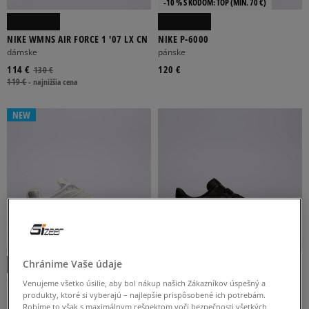
-10 % S KÓDOM: TOP (MIN. 70 €)
NIKE WMNS AIR FORCE 1 '07 LX CN
NIKE P-6000
dámske
pánske
114 €
120 €
130 €
119 €
-
najnižšia cena
NEW
Chránime Vaše údaje
NIKE SHOX TL
NIKE AIR FORCE 1 '07
Venujeme všetko úsilie, aby bol nákup našich Zákazníkov úspešný a
pánske
pánske
produkty, ktoré si vyberajú – najlepšie prispôsobené ich potrebám.
Robíme to však s maximálnym rešpektom voči bezpečnosti všetkých