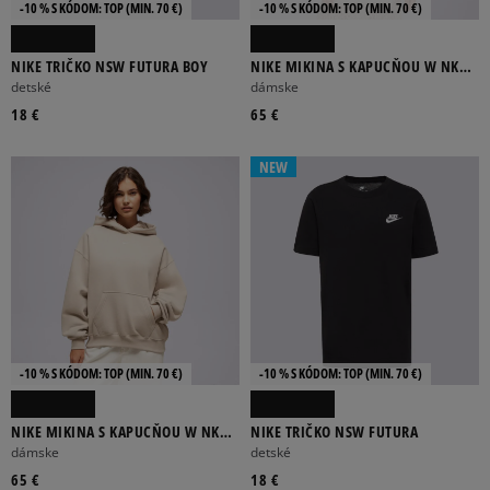
-10 % S KÓDOM: TOP (MIN. 70 €)
-10 % S KÓDOM: TOP (MIN. 70 €)
NIKE TRIČKO NSW FUTURA BOY
NIKE MIKINA S KAPUCŇOU W NK
STDO FLC OS PO HDY
detské
dámske
18 €
65 €
NEW
-10 % S KÓDOM: TOP (MIN. 70 €)
-10 % S KÓDOM: TOP (MIN. 70 €)
NIKE MIKINA S KAPUCŇOU W NK
NIKE TRIČKO NSW FUTURA
STDO FLC MW OS PO HDY
dámske
detské
65 €
18 €