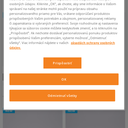
170 €
130 €
osobných údajov. Kliknite „OK”, ak chcete, aby sme informácie o Vašom
správaní na našej stránke mohli použiť na prípravu obsahu
personalizovaného priamo pre Vás, vrátane odporúčaní produktov
NEW
NEW
prispôsobených Vašim potrebám a záujmom, personalizovanej reklamy
či zapamätania si vybraných preferencií. Svoje rozhodnutie aj nastavenia
týkajúce sa súborov cookie môžete kedykoľvek zmeniť, a to kliknutím na
„Prispôsobiť”. Ak nechcete dostávať personalizovanú ponuku produktov
prispôsobenú Vašim preferenciám, vyberte možnosť „Odmietnuť
všetky”. Viac informácií nájdete v našich
zásadách ochrany osobných
údajov.
Prispôsobiť
-10 % S KÓDOM: TOP (MIN. 70 €)
-10 % S KÓDOM: TOP (MIN. 70 €)
OK
NIKE V5 RNR
NIKE AIR FORCE 1 07' TECH ESS
pánske
pánske
Odmietnuť všetky
90 €
120 €
NEW
NEW