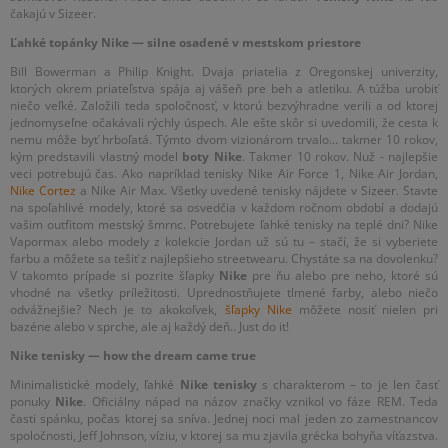
čakajú v Sizeer.
Ľahké topánky Nike — silne osadené v mestskom priestore
Bill Bowerman a Philip Knight. Dvaja priatelia z Oregonskej univerzity,
ktorých okrem priateľstva spája aj vášeň pre beh a atletiku. A túžba urobiť
niečo veľké. Založili teda spoločnosť, v ktorú bezvýhradne verili a od ktorej
jednomyseľne očakávali rýchly úspech. Ale ešte skôr si uvedomili, že cesta k
nemu môže byť hrboľatá. Týmto dvom vizionárom trvalo... takmer 10 rokov,
kým predstavili vlastný model
boty Nike
. Takmer 10 rokov. Nuž - najlepšie
veci potrebujú čas. Ako napríklad tenisky Nike Air Force 1, Nike Air Jordan,
Nike Cortez
a Nike Air Max. Všetky uvedené tenisky nájdete v Sizeer. Stavte
na spoľahlivé modely, ktoré sa osvedčia v každom ročnom období a dodajú
vašim outfitom mestský šmrnc. Potrebujete ľahké tenisky na teplé dni? Nike
Vapormax alebo modely z kolekcie Jordan už sú tu – stačí, že si vyberiete
farbu a môžete sa tešiť z najlepšieho streetwearu. Chystáte sa na dovolenku?
V takomto prípade si pozrite šľapky
Nike
pre ňu alebo pre neho, ktoré sú
vhodné na všetky príležitosti. Uprednostňujete tlmené farby, alebo niečo
odvážnejšie? Nech je to akokoľvek,
šľapky Nike
môžete nosiť nielen pri
bazéne alebo v sprche, ale aj každý deň.. Just do it!
Nike tenisky — how the dream came true
Minimalistické modely, ľahké
Nike tenisky
s charakterom – to je len časť
ponuky
Nike
. Oficiálny nápad na názov značky vznikol vo fáze REM. Teda
časti spánku, počas ktorej sa sníva. Jednej noci mal jeden zo zamestnancov
spoločnosti, Jeff Johnson, víziu, v ktorej sa mu zjavila grécka bohyňa víťazstva.