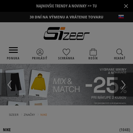
×
NAJNOVŠIE TRENDY A NOVINKY >> TU
30 DNÍ NA VÝMENU A VRÁTENIE TOVARU
PONUKA
PRIHLÁSIŤ
SCHRÁNKA
KOŠÍK
HĽADAŤ
›
›
SIZEER
ZNAČKY
NIKE
NIKE
(
1048
)