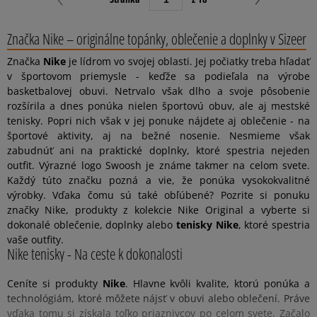
Značka Nike – originálne topánky, oblečenie a doplnky v Sizeer
Značka
Nike
je lídrom vo svojej oblasti. Jej počiatky treba hľadať
v športovom priemysle - keďže sa podieľala na výrobe
basketbalovej obuvi. Netrvalo však dlho a svoje pôsobenie
rozšírila a dnes ponúka nielen športovú obuv, ale aj mestské
tenisky. Popri nich však v jej ponuke nájdete aj oblečenie - na
športové aktivity, aj na bežné nosenie. Nesmieme však
zabudnúť ani na praktické doplnky, ktoré spestria nejeden
outfit. Výrazné logo Swoosh je známe takmer na celom svete.
Každý túto značku pozná a vie, že ponúka vysokokvalitné
výrobky. Vďaka čomu sú také obľúbené? Pozrite si ponuku
značky Nike, produkty z kolekcie Nike Original a vyberte si
dokonalé oblečenie, doplnky alebo
tenisky Nike
, ktoré spestria
vaše outfity.
Nike tenisky - Na ceste k dokonalosti
Ceníte si produkty
Nike
. Hlavne kvôli kvalite, ktorú ponúka a
technológiám, ktoré môžete nájsť v obuvi alebo oblečení. Práve
vďaka tomu si získala toľko priaznivcov po celom svete. Začalo