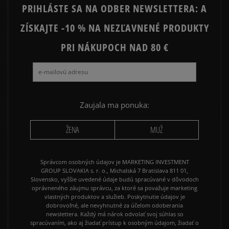
PRIHLÁSTE SA NA ODBER NEWSLETTERA: A
ZÍSKAJTE -10 % NA NEZĽAVNENÉ PRODUKTY
PRI NÁKUPOCH NAD 80 €
Zaujala ma ponuka:
ŽENA
MUŽ
Správcom osobných údajov je MARKETING INVESTMENT
GROUP SLOVAKIA s. r. o., Michalská 7 Bratislava 811 01,
Slovensko, vyššie uvedené údaje budú spracúvané v dôvodoch
oprávneného záujmu správcu, za ktoré sa považuje marketing
vlastných produktov a služieb. Poskytnutie údajov je
dobrovoľné, ale nevyhnutné za účelom odoberania
newslettera. Každý má nárok odvolať svoj súhlas so
spracúvaním, ako aj žiadať prístup k osobným údajom, žiadať o