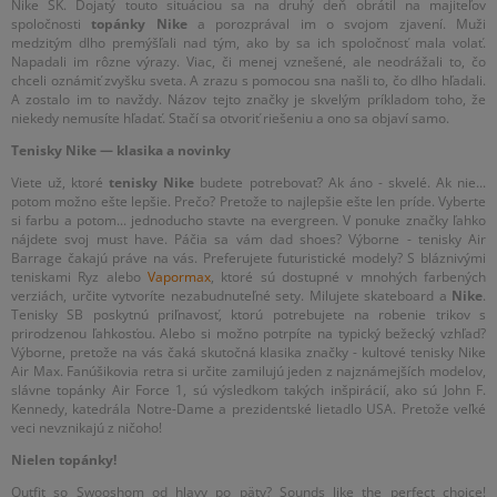
Nike SK. Dojatý touto situáciou sa na druhý deň obrátil na majiteľov
spoločnosti
topánky Nike
a porozprával im o svojom zjavení. Muži
medzitým dlho premýšľali nad tým, ako by sa ich spoločnosť mala volať.
Napadali im rôzne výrazy. Viac, či menej vznešené, ale neodrážali to, čo
chceli oznámiť zvyšku sveta. A zrazu s pomocou sna našli to, čo dlho hľadali.
A zostalo im to navždy. Názov tejto značky je skvelým príkladom toho, že
niekedy nemusíte hľadať. Stačí sa otvoriť riešeniu a ono sa objaví samo.
Tenisky Nike — klasika a novinky
Viete už, ktoré
tenisky Nike
budete potrebovať? Ak áno - skvelé. Ak nie...
potom možno ešte lepšie. Prečo? Pretože to najlepšie ešte len príde. Vyberte
si farbu a potom... jednoducho stavte na evergreen. V ponuke značky ľahko
nájdete svoj must have. Páčia sa vám dad shoes? Výborne - tenisky Air
Barrage čakajú práve na vás. Preferujete futuristické modely? S bláznivými
teniskami Ryz alebo
Vapormax
, ktoré sú dostupné v mnohých farbených
verziách, určite vytvoríte nezabudnuteľné sety. Milujete skateboard a
Nike
.
Tenisky SB poskytnú priľnavosť, ktorú potrebujete na robenie trikov s
prirodzenou ľahkosťou. Alebo si možno potrpíte na typický bežecký vzhľad?
Výborne, pretože na vás čaká skutočná klasika značky - kultové tenisky Nike
Air Max. Fanúšikovia retra si určite zamilujú jeden z najznámejších modelov,
slávne topánky Air Force 1, sú výsledkom takých inšpirácií, ako sú John F.
Kennedy, katedrála Notre-Dame a prezidentské lietadlo USA. Pretože veľké
veci nevznikajú z ničoho!
Nielen topánky!
Outfit so Swooshom od hlavy po päty? Sounds like the perfect choice!