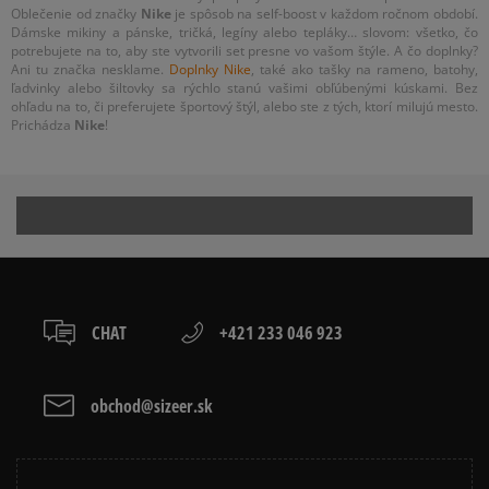
Oblečenie od značky
Nike
je spôsob na self-boost v každom ročnom období.
Dámske mikiny a pánske, tričká, legíny alebo tepláky… slovom: všetko, čo
potrebujete na to, aby ste vytvorili set presne vo vašom štýle. A čo doplnky?
Ani tu značka nesklame.
Doplnky Nike
, také ako tašky na rameno, batohy,
ľadvinky alebo šiltovky sa rýchlo stanú vašimi obľúbenými kúskami. Bez
ohľadu na to, či preferujete športový štýl, alebo ste z tých, ktorí milujú mesto.
Prichádza
Nike
!
CHAT
+421 233 046 923
obchod@sizeer.sk