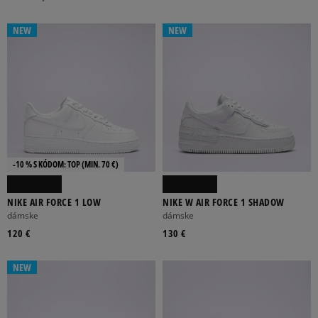
NEW
NEW
BÉŽOVÁ
BIELA
BORDOVÁ
ČERVENÁ
ČIERNA
Viac
FILTROVAŤ PRODUKTY
-10 % S KÓDOM: TOP (MIN. 70 €)
ODSTRÁNIŤ VYBRANÉ
NIKE AIR FORCE 1 LOW
NIKE W AIR FORCE 1 SHADOW
dámske
dámske
120 €
130 €
NEW