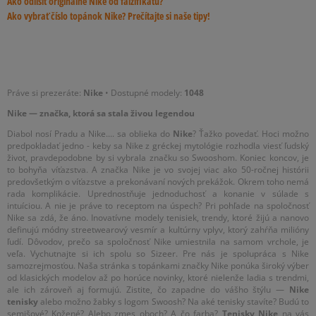
Ako odlíšiť originálne Nike od falzifikátu?
Ako vybrať číslo topánok Nike? Prečítajte si naše tipy!
Práve si prezeráte:
Nike
• Dostupné modely:
1048
Nike — značka, ktorá sa stala živou legendou
Diabol nosí Pradu a Nike.... sa oblieka do
Nike
? Ťažko povedať. Hoci možno
predpokladať jedno - keby sa Nike z gréckej mytológie rozhodla viesť ľudský
život, pravdepodobne by si vybrala značku so Swooshom. Koniec koncov, je
to bohyňa víťazstva. A značka Nike je vo svojej viac ako 50-ročnej histórii
predovšetkým o víťazstve a prekonávaní nových prekážok. Okrem toho nemá
rada komplikácie. Uprednostňuje jednoduchosť a konanie v súlade s
intuíciou. A nie je práve to receptom na úspech? Pri pohľade na spoločnosť
Nike sa zdá, že áno. Inovatívne modely tenisiek, trendy, ktoré žijú a nanovo
definujú módny streetwearový vesmír a kultúrny vplyv, ktorý zahŕňa milióny
ľudí. Dôvodov, prečo sa spoločnosť Nike umiestnila na samom vrchole, je
veľa. Vychutnajte si ich spolu so Sizeer. Pre nás je spolupráca s Nike
samozrejmosťou. Naša stránka s topánkami značky Nike ponúka široký výber
od klasických modelov až po horúce novinky, ktoré nielenže ladia s trendmi,
ale ich zároveň aj formujú. Zistite, čo zapadne do vášho štýlu —
Nike
tenisky
alebo možno žabky s logom Swoosh? Na aké tenisky stavíte? Budú to
semišové? Kožené? Alebo zmes oboch? A čo farba?
Tenisky Nike
na vás