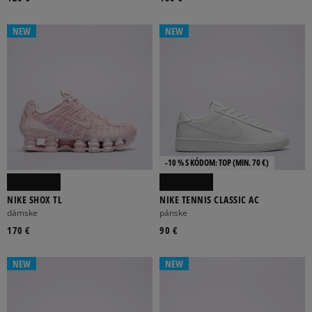
NEW
NEW
-10 % S KÓDOM: TOP (MIN. 70 €)
NIKE SHOX TL
NIKE TENNIS CLASSIC AC
dámske
pánske
170 €
90 €
NEW
NEW