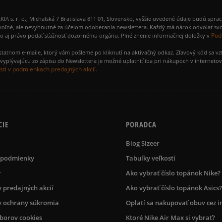
 r. o., Michalská 7 Bratislava 811 01, Slovensko, vyššie uvedené údaje budú spra
voľné, ale nevyhnutné za účelom odoberania newslettera. Každý má nárok odvolať svo
Pod
ako aj právo podať sťažnosť dozornému orgánu. Plné znenie informačnej doložky v
amostatnom e-maile, ktorý vám pošleme po kliknutí na aktivačný odkaz. Zľavový kód sa v
yplývajúcu zo zápisu do Newslettera je možné uplatniť iba pri nákupoch v interneto
ti v podmienkach predajných akcií.
CIE
PORADCA
Blog Sizeer
 podmienky
Tabuľky veľkostí
r
Ako vybrať číslo topánok Nike?
 predajných akcií
Ako vybrať číslo topánok Asics?
 ochrany súkromia
Oplatí sa nakupovať obuv cez i
úborov cookies
Ktoré Nike Air Max si vybrať?