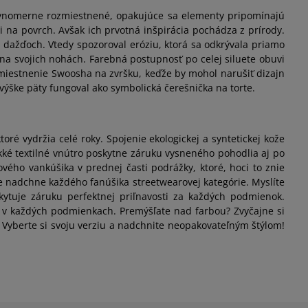
Rovnomerne rozmiestnené, opakujúce sa elementy pripomínajú
i na povrch. Avšak ich prvotná inšpirácia pochádza z prírody.
h dažďoch. Vtedy spozoroval eróziu, ktorá sa odkrývala priamo
a svojich nohách. Farebná postupnosť po celej siluete obuvi
miestnenie Swoosha na zvršku, keďže by mohol narušiť dizajn
výške päty fungoval ako symbolická čerešnička na torte.
oré vydržia celé roky. Spojenie ekologickej a syntetickej kože
kké textilné vnútro poskytne záruku vysneného pohodlia aj po
ého vankúšika v prednej časti podrážky, ktoré, hoci to znie
ke nadchne každého fanúšika streetwearovej kategórie. Myslíte
ytuje záruku perfektnej priľnavosti za každých podmienok.
a v každých podmienkach. Premýšľate nad farbou? Zvyčajne si
Vyberte si svoju verziu a nadchnite neopakovateľným štýlom!