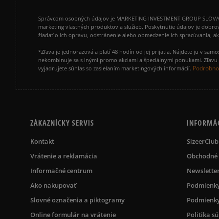
Správcom osobných údajov je MARKETING INVESTMENT GROUP SLOVAKIA s.
marketing vlastných produktov a služieb. Poskytnutie údajov je dobro
žiadať o ich opravu, odstránenie alebo obmedzenie ich spracúvania, 
*Zľava je jednorazová a platí 48 hodín od jej prijatia. Nájdete ju v s
nekombinuje sa s inými promo akciami a špeciálnymi ponukami. Zľavu v
Podrobnos
vyjadrujete súhlas so zasielaním marketingových informácií.
ZÁKAZNÍCKY SERVIS
INFORMÁ
Kontakt
SizeerClub
Vrátenie a reklamácia
Obchodné
Informačné centrum
Newslette
Ako nakupovať
Podmienky
Slovné označenia a piktogramy
Podmienky
Online formulár na vrátenie
Politika s