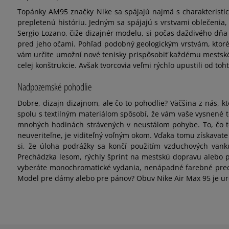
Topánky AM95 značky Nike sa spájajú najmä s charakteristi
prepletenú históriu. Jedným sa spájajú s vrstvami oblečenia,
Sergio Lozano, čiže dizajnér modelu, si počas daždivého dňa 
pred jeho očami. Pohľad podobný geologickým vrstvám, ktoré
vám určite umožní nové tenisky prispôsobiť každému mestské
celej konštrukcie. Avšak tvorcovia veľmi rýchlo upustili od to
Nadpozemské pohodlie
Dobre, dizajn dizajnom, ale čo to pohodlie? Väčšina z nás, kt
spolu s textilným materiálom spôsobí, že vám vaše vysnené t
mnohých hodinách strávených v neustálom pohybe. To, čo ten
neuveriteľne, je viditeľný voľným okom. Vďaka tomu získavate
si, že úloha podrážky sa končí použitím vzduchových vank
Prechádzka lesom, rýchly šprint na mestskú dopravu alebo p
vyberáte monochromatické vydania, nenápadné farebné precho
Model pre dámy alebo pre pánov? Obuv Nike Air Max 95 je u