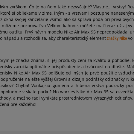
ckým zvrškom. Čo je na ňom také nezvyčajné? Vlastne... vrstvy! 
 ktoré si obliekame v zime, iným - s vrstvami postupne naneseným
z okna svojej kancelárie všimol ako sa správa pôda pri prívalovýc
 môžeme pozorovať vo Veľkom kaňone, môžete mať teraz už aj vy n
mu outfitu. Prvý návrh modelu Nike Air Max 95 nepredpokladal u
hto nápadu a rozhodli sa, aby charakteristický element
značky Nike
vo 
orým je značka známa, si jej produkty cení za kvalitu a pohodlie, kt
enisky zaručia optimálne prispôsobenie a trvácnosť na dlhšie. Mä
isky Nike Air Max 95 odlišuje od iných je prvé použitie vzduchov
 odpruženie na ešte vyššej úrovni a dizajn podrážky od značky Ni
úšikov? Chyba! Vonkajšia gumená a hĺbená vrstva podrážky posk
opoludnie v skate parku? No worries Nike Air Max 95 sa osvedči
dy, a možno radi vynikáte prostredníctvom výrazných odtieňov. 
rčená pre každého!