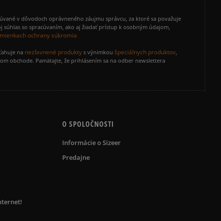
cúvané v dôvodoch oprávneného záujmu správcu, za ktoré sa považuje
j súhlas so spracúvaním, ako aj žiadať prístup k osobným údajom,
mienkach ochrany súkromia
nezľavnené produkty
špeciálnych produktov
zťahuje na
s výnimkou
,
vom obchode. Pamätajte, že prihlásením sa na odber newslettera
O SPOLOČNOSTI
Informácie o Sizeer
Predajne
nternet!