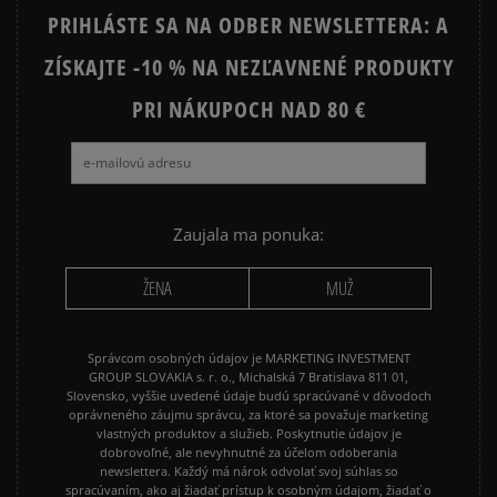
PRIHLÁSTE SA NA ODBER NEWSLETTERA: A
ZÍSKAJTE -10 % NA NEZĽAVNENÉ PRODUKTY
PRI NÁKUPOCH NAD 80 €
Zaujala ma ponuka:
ŽENA
MUŽ
Správcom osobných údajov je MARKETING INVESTMENT
GROUP SLOVAKIA s. r. o., Michalská 7 Bratislava 811 01,
Slovensko, vyššie uvedené údaje budú spracúvané v dôvodoch
oprávneného záujmu správcu, za ktoré sa považuje marketing
vlastných produktov a služieb. Poskytnutie údajov je
dobrovoľné, ale nevyhnutné za účelom odoberania
newslettera. Každý má nárok odvolať svoj súhlas so
spracúvaním, ako aj žiadať prístup k osobným údajom, žiadať o