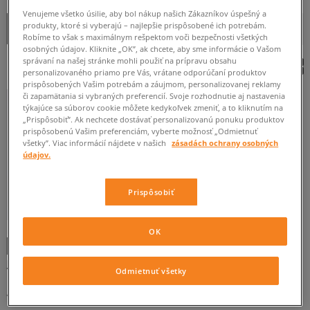
Venujeme všetko úsilie, aby bol nákup našich Zákazníkov úspešný a
OD
DO
Zoradiť
produkty, ktoré si vyberajú – najlepšie prispôsobené ich potrebám.
ROZBALIŤ FILTRE
ZAČIATOČNÉ
Robíme to však s maximálnym rešpektom voči bezpečnosti všetkých
osobných údajov. Kliknite „OK”, ak chcete, aby sme informácie o Vašom
správaní na našej stránke mohli použiť na prípravu obsahu
personalizovaného priamo pre Vás, vrátane odporúčaní produktov
prispôsobených Vašim potrebám a záujmom, personalizovanej reklamy
či zapamätania si vybraných preferencií. Svoje rozhodnutie aj nastavenia
týkajúce sa súborov cookie môžete kedykoľvek zmeniť, a to kliknutím na
„Prispôsobiť”. Ak nechcete dostávať personalizovanú ponuku produktov
XL
prispôsobenú Vašim preferenciám, vyberte možnosť „Odmietnuť
všetky”. Viac informácií nájdete v našich
zásadách ochrany osobných
údajov.
Prispôsobiť
ŠTANDARDNÝ
-10 % S KÓDOM: TOP (MIN. 70 €)
OK
JORDAN TRIČKO M J BRK GFX SLVLS
Odmietnuť všetky
MSCLE TOP
pánske
40 €
JORDAN