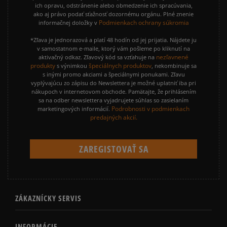
ich opravu, odstránenie alebo obmedzenie ich spracúvania,
ako aj právo podať sťažnosť dozornému orgánu. Plné znenie
Podmienkach ochrany súkromia
informačnej doložky v
*Zľava je jednorazová a platí 48 hodín od jej prijatia. Nájdete ju
v samostatnom e-maile, ktorý vám pošleme po kliknutí na
nezľavnené
aktivačný odkaz. Zľavový kód sa vzťahuje na
produkty
špeciálnych produktov
s výnimkou
, nekombinuje sa
s inými promo akciami a špeciálnymi ponukami. Zľavu
vyplývajúcu zo zápisu do Newslettera je možné uplatniť iba pri
nákupoch v internetovom obchode. Pamätajte, že prihlásením
sa na odber newslettera vyjadrujete súhlas so zasielaním
Podrobnosti v podmienkach
marketingových informácií.
predajných akcií.
ZÁKAZNÍCKY SERVIS
INFORMÁCIE