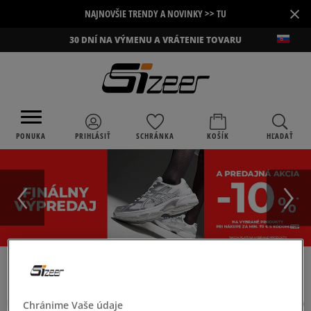
×
NAJNOVŠIE TRENDY A NOVINKY >> TU
30 DNÍ NA VÝMENU A VRÁTENIE TOVARU
PONUKA
PRIHLÁSIŤ
SCHRÁNKA
KOŠÍK
HĽADAŤ
›
›
›
SIZEER
MUŽI
OBLEČENIE
TOPY
PÁNSKE TOPY
(
1
)
Chránime Vaše údaje