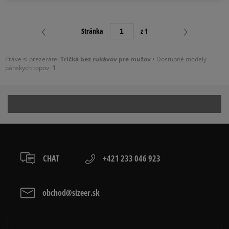
Stránka
z 1
BIELA
Práve si prezeráte:
Tričká bez rukávov
pre mužov
• Dostupné modely
pánskych topov:
1
FILTROVAŤ PRODUKTY
ODSTRÁNIŤ VYBRANÉ
CHAT
+421 233 046 923
obchod@sizeer.sk