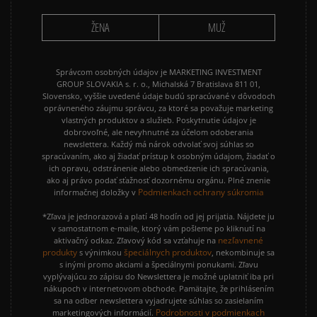
VANS OLD SKOOL
VANS SK8
ŽENA
MUŽ
Správcom osobných údajov je MARKETING INVESTMENT
GROUP SLOVAKIA s. r. o., Michalská 7 Bratislava 811 01,
Slovensko, vyššie uvedené údaje budú spracúvané v dôvodoch
oprávneného záujmu správcu, za ktoré sa považuje marketing
vlastných produktov a služieb. Poskytnutie údajov je
dobrovoľné, ale nevyhnutné za účelom odoberania
newslettera. Každý má nárok odvolať svoj súhlas so
spracúvaním, ako aj žiadať prístup k osobným údajom, žiadať o
ich opravu, odstránenie alebo obmedzenie ich spracúvania,
ako aj právo podať sťažnosť dozornému orgánu. Plné znenie
Podmienkach ochrany súkromia
informačnej doložky v
*Zľava je jednorazová a platí 48 hodín od jej prijatia. Nájdete ju
v samostatnom e-maile, ktorý vám pošleme po kliknutí na
nezľavnené
aktivačný odkaz. Zľavový kód sa vzťahuje na
produkty
špeciálnych produktov
s výnimkou
, nekombinuje sa
s inými promo akciami a špeciálnymi ponukami. Zľavu
vyplývajúcu zo zápisu do Newslettera je možné uplatniť iba pri
nákupoch v internetovom obchode. Pamätajte, že prihlásením
sa na odber newslettera vyjadrujete súhlas so zasielaním
Podrobnosti v podmienkach
marketingových informácií.