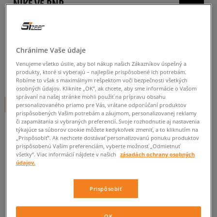
NIKE V5 RNR
pánske, tenisky
5.0
(
86
)
Chránime Vaše údaje
79
€
cena s DPH
Venujeme všetko úsilie, aby bol nákup našich Zákazníkov úspešný a
produkty, ktoré si vyberajú – najlepšie prispôsobené ich potrebám.
85
€
-7%
(najnižšia cena za posledných 30 dní pred zľavou)
Robíme to však s maximálnym rešpektom voči bezpečnosti všetkých
90
€
-12%
(počiatočná cena)
osobných údajov. Kliknite „OK”, ak chcete, aby sme informácie o Vašom
správaní na našej stránke mohli použiť na prípravu obsahu
+ 79 BODOV V
SIZEERCLUBE
personalizovaného priamo pre Vás, vrátane odporúčaní produktov
prispôsobených Vašim potrebám a záujmom, personalizovanej reklamy
či zapamätania si vybraných preferencií. Svoje rozhodnutie aj nastavenia
FARBA
ČIERNA
týkajúce sa súborov cookie môžete kedykoľvek zmeniť, a to kliknutím na
„Prispôsobiť”. Ak nechcete dostávať personalizovanú ponuku produktov
prispôsobenú Vašim preferenciám, vyberte možnosť „Odmietnuť
všetky”. Viac informácií nájdete v našich
zásadách ochrany osobných
údajov.
Vyberte veľkosť
Prispôsobiť
Veľkosti EU
Veľkosti US
OK