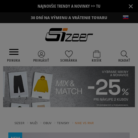
×
NAJNOVŠIE TRENDY A NOVINKY >> TU
30 DNÍ NA VÝMENU A VRÁTENIE TOVARU
PONUKA
PRIHLÁSIŤ
SCHRÁNKA
KOŠÍK
HĽADAŤ
›
›
›
›
SIZEER
MUŽI
OBUV
TENISKY
NIKE V5 RNR