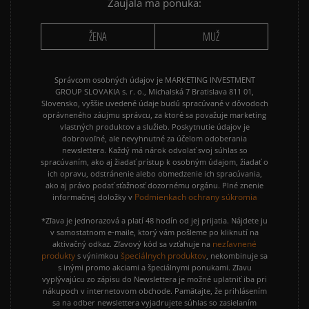
Zaujala ma ponuka:
ŽENA
MUŽ
Správcom osobných údajov je MARKETING INVESTMENT
GROUP SLOVAKIA s. r. o., Michalská 7 Bratislava 811 01,
Slovensko, vyššie uvedené údaje budú spracúvané v dôvodoch
oprávneného záujmu správcu, za ktoré sa považuje marketing
vlastných produktov a služieb. Poskytnutie údajov je
dobrovoľné, ale nevyhnutné za účelom odoberania
newslettera. Každý má nárok odvolať svoj súhlas so
spracúvaním, ako aj žiadať prístup k osobným údajom, žiadať o
ich opravu, odstránenie alebo obmedzenie ich spracúvania,
ako aj právo podať sťažnosť dozornému orgánu. Plné znenie
Podmienkach ochrany súkromia
informačnej doložky v
*Zľava je jednorazová a platí 48 hodín od jej prijatia. Nájdete ju
v samostatnom e-maile, ktorý vám pošleme po kliknutí na
nezľavnené
aktivačný odkaz. Zľavový kód sa vzťahuje na
produkty
špeciálnych produktov
s výnimkou
, nekombinuje sa
s inými promo akciami a špeciálnymi ponukami. Zľavu
vyplývajúcu zo zápisu do Newslettera je možné uplatniť iba pri
nákupoch v internetovom obchode. Pamätajte, že prihlásením
sa na odber newslettera vyjadrujete súhlas so zasielaním