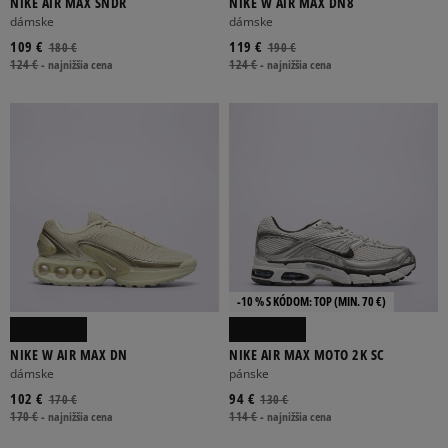
NIKE AIR MAX SNDR
NIKE W AIR MAX DN8
dámske
dámske
109 €
119 €
180 €
190 €
124 €
-
najnižšia cena
124 €
-
najnižšia cena
-10 % S KÓDOM: TOP (MIN. 70 €)
NIKE W AIR MAX DN
NIKE AIR MAX MOTO 2K SC
dámske
pánske
102 €
94 €
170 €
130 €
170 €
-
najnižšia cena
114 €
-
najnižšia cena