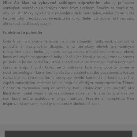
Nike Air Max sú vybavené solídnym odpružením
, ako aj priľnavou
vonkajšou podrážkou a ľahkým priedušným zvrškom. Značka sa stará o to,
aby boli Air Maxy vyrobené z najkvalitnejších materiálov, vďaka čomu budú
tieto tenisky predstavovať investíciu na roky. Nielen vzhľadom na trvácnosť,
ale taktiež nadčasový dizajn!
Funkčnosť a pohodlie
Línia Nike inšpirovaná tenisom nadchne spojením funkčnosti, športového
pohodlia a lifestylového dizajnu. Je to perfektný úlovok pre všetkých
milovníkov street looku. Jej stvorenie sa opiera o funkčnosť tenisovej obuvi,
ktorá má zvyčajne spevnené boky uľahčujúce častú a prudkú zmenu smeru
pri behu a hrubú podrážku, ktorá si zachováva pružnosť a umožní udržiavať
správne tempo hry. Ak hovoríme o podrážke, bola v nej použitá pomerne
nová technológia - Lunarlon. To všetko v spojení s nízko posadenou siluetou
nadväzuje na retro klasiku a poskytuje skvelú kombináciu, ktorá sa určite
zapáči milovníkom streetwearu. Aj napriek všetkým modernizáciám Tennis
Classic si zachováva svoj univerzálny tvar, vďaka čomu sa osvedčí ako
lifestylový model vhodný na každodenné nosenie. Tlmené farby a klasický
tvar budú určite ozdobou mnohých outfitov. Prezrite si kompletnú líniu
inšpirovanú tenisom, ktorá je dostupná v obchode Sizeer.