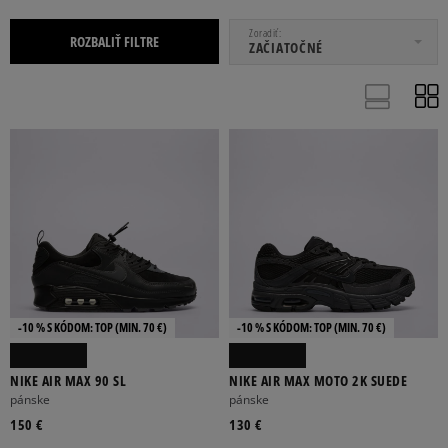
OD
DO
Zoradiť
ROZBALIŤ FILTRE
ZAČIATOČNÉ
DÁMSKE
DETSKÉ
PÁNSKE
19,5
20
21
21,5
22
-10 % S KÓDOM: TOP (MIN. 70 €)
-10 % S KÓDOM: TOP (MIN. 70 €)
Viac
NIKE AIR MAX 90 SL
NIKE AIR MAX MOTO 2K SUEDE
pánske
pánske
150 €
BÉŽOVÁ
BIELA
BORDOVÁ
130 €
ČIERNA
FIALOVÁ