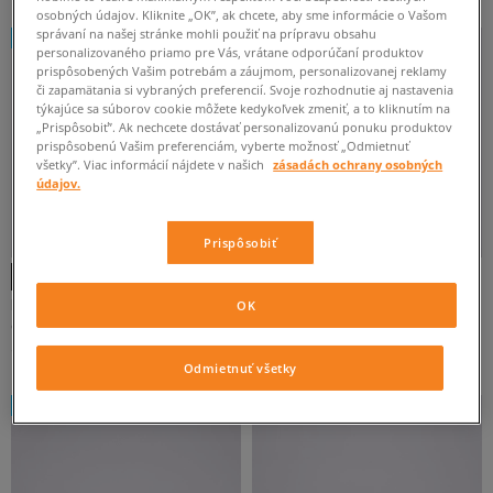
osobných údajov. Kliknite „OK”, ak chcete, aby sme informácie o Vašom
správaní na našej stránke mohli použiť na prípravu obsahu
NEW
personalizovaného priamo pre Vás, vrátane odporúčaní produktov
prispôsobených Vašim potrebám a záujmom, personalizovanej reklamy
či zapamätania si vybraných preferencií. Svoje rozhodnutie aj nastavenia
týkajúce sa súborov cookie môžete kedykoľvek zmeniť, a to kliknutím na
„Prispôsobiť”. Ak nechcete dostávať personalizovanú ponuku produktov
prispôsobenú Vašim preferenciám, vyberte možnosť „Odmietnuť
všetky”. Viac informácií nájdete v našich
zásadách ochrany osobných
údajov.
Prispôsobiť
-10 % S KÓDOM: TOP (MIN. 70 €)
NIKE AIR MAX MOTO 2K SE SUE
NIKE AIR MAX 90 PREMIUM
OK
dámske
pánske
140 €
150 €
Odmietnuť všetky
NEW