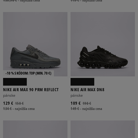
130,90 €
-
najnižšia cena
119 €
-
najnižšia cena
-10 % S KÓDOM: TOP (MIN. 70 €)
NIKE AIR MAX 90 PRM REFLECT
NIKE AIR MAX DN8
pánske
pánske
129 €
109 €
150 €
190 €
134 €
-
najnižšia cena
149 €
-
najnižšia cena