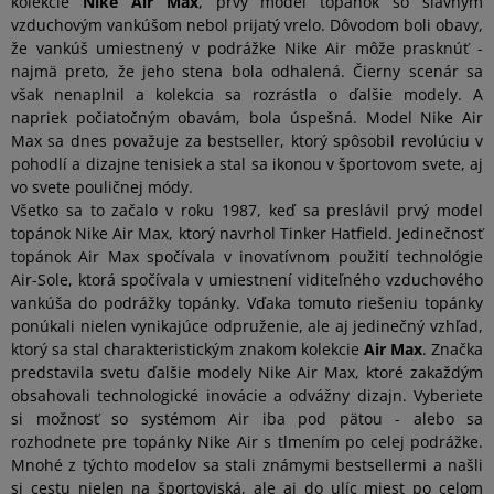
kolekcie
Nike Air Max
, prvý model topánok so slávnym
vzduchovým vankúšom nebol prijatý vrelo. Dôvodom boli obavy,
že vankúš umiestnený v podrážke Nike Air môže prasknúť -
najmä preto, že jeho stena bola odhalená. Čierny scenár sa
však nenaplnil a kolekcia sa rozrástla o ďalšie modely. A
napriek počiatočným obavám, bola úspešná. Model Nike Air
Max sa dnes považuje za bestseller, ktorý spôsobil revolúciu v
pohodlí a dizajne tenisiek a stal sa ikonou v športovom svete, aj
vo svete pouličnej módy.
Všetko sa to začalo v roku 1987, keď sa preslávil prvý model
topánok Nike Air Max, ktorý navrhol Tinker Hatfield. Jedinečnosť
topánok Air Max spočívala v inovatívnom použití technológie
Air-Sole, ktorá spočívala v umiestnení viditeľného vzduchového
vankúša do podrážky topánky. Vďaka tomuto riešeniu topánky
ponúkali nielen vynikajúce odpruženie, ale aj jedinečný vzhľad,
ktorý sa stal charakteristickým znakom kolekcie
Air Max
. Značka
predstavila svetu ďalšie modely Nike Air Max, ktoré zakaždým
obsahovali technologické inovácie a odvážny dizajn. Vyberiete
si možnosť so systémom Air iba pod pätou - alebo sa
rozhodnete pre topánky Nike Air s tlmením po celej podrážke.
Mnohé z týchto modelov sa stali známymi bestsellermi a našli
si cestu nielen na športoviská, ale aj do ulíc miest po celom