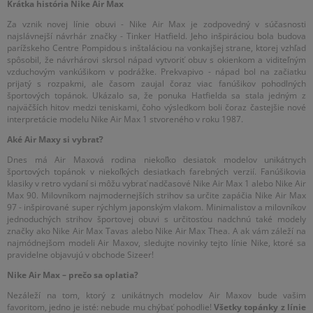
Krátka história Nike Air Max
Za vznik novej línie obuvi - Nike Air Max je zodpovedný v súčasnosti
najslávnejší návrhár značky - Tinker Hatfield. Jeho inšpiráciou bola budova
parížskeho Centre Pompidou s inštaláciou na vonkajšej strane, ktorej vzhľad
spôsobil, že návrhárovi skrsol nápad vytvoriť obuv s okienkom a viditeľným
vzduchovým vankúšikom v podrážke. Prekvapivo - nápad bol na začiatku
prijatý s rozpakmi, ale časom zaujal čoraz viac fanúšikov pohodlných
športových topánok. Ukázalo sa, že ponuka Hatfielda sa stala jedným z
najväčších hitov medzi teniskami, čoho výsledkom boli čoraz častejšie nové
interpretácie modelu Nike Air Max 1 stvoreného v roku 1987.
Aké Air Maxy si vybrať?
Dnes má Air Maxová rodina niekoľko desiatok modelov unikátnych
športových topánok v niekoľkých desiatkach farebných verzií. Fanúšikovia
klasiky v retro vydaní si môžu vybrať nadčasové Nike Air Max 1 alebo Nike Air
Max 90. Milovníkom najmodernejších strihov sa určite zapáčia Nike Air Max
97 - inšpirované super rýchlym japonským vlakom. Minimalistov a milovníkov
jednoduchých strihov športovej obuvi s určitosťou nadchnú také modely
značky ako Nike Air Max Tavas alebo Nike Air Max Thea. A ak vám záleží na
najmódnejšom modeli Air Maxov, sledujte novinky tejto línie Nike, ktoré sa
pravidelne objavujú v obchode Sizeer!
Nike Air Max – prečo sa oplatia?
Nezáleží na tom, ktorý z unikátnych modelov Air Maxov bude vašim
favoritom, jedno je isté: nebude mu chýbať pohodlie!
Všetky topánky z línie