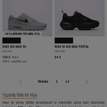
-10 % S KÓDOM: TOP (MIN. 70 €)
NIKE AIR MAX 90
NIKE W AIR MAX PORTAL
pánske
dámske
124 €
64 €
150 €
129 €
-
najnižšia cena
Stránka
z 2
Topánky Nike Air Max
Hoci je dnes ťažké predstaviť si mestské ulice bez ikonickej