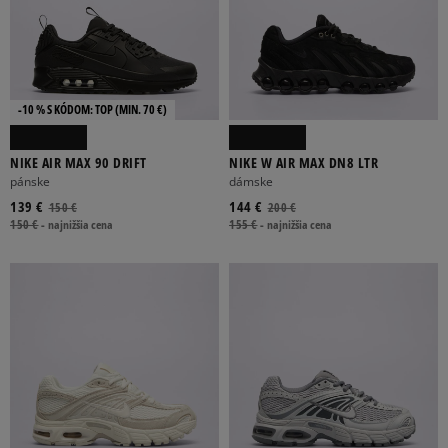
-10 % S KÓDOM: TOP (MIN. 70 €)
NIKE AIR MAX 90 DRIFT
NIKE W AIR MAX DN8 LTR
pánske
dámske
139 €
144 €
150 €
200 €
150 €
-
najnižšia cena
155 €
-
najnižšia cena