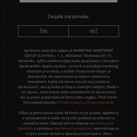
NIKE P-6000
NIKE SHOX
PUMA SUEDE
REEBOK CLASSIC
Zaujala ma ponuka:
VANS OLD SKOOL
VANS SK8
ŽENA
MUŽ
Správcom osobných údajov je MARKETING INVESTMENT
GROUP SLOVAKIA s. r. o., Michalská 7 Bratislava 811 01,
Slovensko, vyššie uvedené údaje budú spracúvané v dôvodoch
oprávneného záujmu správcu, za ktoré sa považuje marketing
vlastných produktov a služieb. Poskytnutie údajov je
dobrovoľné, ale nevyhnutné za účelom odoberania
newslettera. Každý má nárok odvolať svoj súhlas so
spracúvaním, ako aj žiadať prístup k osobným údajom, žiadať o
ich opravu, odstránenie alebo obmedzenie ich spracúvania,
ako aj právo podať sťažnosť dozornému orgánu. Plné znenie
Podmienkach ochrany súkromia
informačnej doložky v
*Zľava je jednorazová a platí 48 hodín od jej prijatia. Nájdete ju
v samostatnom e-maile, ktorý vám pošleme po kliknutí na
nezľavnené
aktivačný odkaz. Zľavový kód sa vzťahuje na
produkty
špeciálnych produktov
s výnimkou
, nekombinuje sa
s inými promo akciami a špeciálnymi ponukami. Zľavu