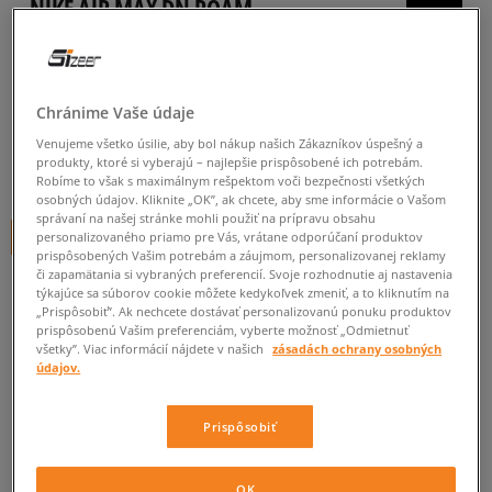
NIKE AIR MAX DN ROAM
pánske, tenisky
5.0
(
36
)
Chránime Vaše údaje
119
€
cena s DPH
Venujeme všetko úsilie, aby bol nákup našich Zákazníkov úspešný a
produkty, ktoré si vyberajú – najlepšie prispôsobené ich potrebám.
124
€
-4%
(najnižšia cena za posledných 30 dní pred zľavou)
Robíme to však s maximálnym rešpektom voči bezpečnosti všetkých
180
€
-34%
(počiatočná cena)
osobných údajov. Kliknite „OK”, ak chcete, aby sme informácie o Vašom
správaní na našej stránke mohli použiť na prípravu obsahu
+ 119 BODOV V
SIZEERCLUBE
personalizovaného priamo pre Vás, vrátane odporúčaní produktov
prispôsobených Vašim potrebám a záujmom, personalizovanej reklamy
či zapamätania si vybraných preferencií. Svoje rozhodnutie aj nastavenia
FARBA
SIVÁ
týkajúce sa súborov cookie môžete kedykoľvek zmeniť, a to kliknutím na
„Prispôsobiť”. Ak nechcete dostávať personalizovanú ponuku produktov
prispôsobenú Vašim preferenciám, vyberte možnosť „Odmietnuť
všetky”. Viac informácií nájdete v našich
zásadách ochrany osobných
údajov.
Vyberte veľkosť
Prispôsobiť
Veľkosti EU
Veľkosti US
OK