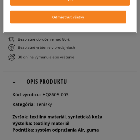
PRIDAŤ DO KOŠÍKA
39
24,5 cm
Informovať o dostupnosti
Odmietnuť všetky
ZISTIŤ DOSTUPNOSŤ V NAŠICH KAMENNÝCH PREDAJNIACH
40,5
25,5 cm
Informovať o dostupnosti
Bezplatné doručenie nad 80 €
Bezplatné vrátenie v predajniach
41
26 cm
30 dní na výmenu alebo vrátenie
42
26,5 cm
OPIS PRODUKTU
42,5
27 cm
Kód výrobcu:
HQ8605-003
Kategória:
Tenisky
43
27,5 cm
Zvršok: textilný materiál, syntetická koža
Výstelka: textilný materiál
44
28 cm
Podrážka: systém odpruženia Air, guma