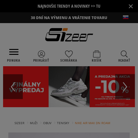
×
NAJNOVŠIE TRENDY A NOVINKY >> TU
30 DNÍ NA VÝMENU A VRÁTENIE TOVARU
PONUKA
PRIHLÁSIŤ
SCHRÁNKA
KOŠÍK
HĽADAŤ
›
›
›
›
SIZEER
MUŽI
OBUV
TENISKY
NIKE AIR MAX DN ROAM