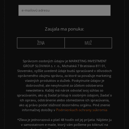
Zaujala ma ponuka:
ŽENA
MUŽ
Správcom osobných údajov je MARKETING INVESTMENT
GROUP SLOVAKIA s. r. o., Michalská 7 Bratislava 811 01,
Slovensko, vyššie uvedené údaje budú spracúvané v dôvodoch
oprávneného záujmu správcu, za ktoré sa považuje marketing
vlastných produktov a služieb. Poskytnutie údajov je
dobrovoľné, ale nevyhnutné za účelom odoberania
newslettera. Každý má nárok odvolať svoj súhlas so
spracúvaním, ako aj žiadať prístup k osobným údajom, žiadať o
ich opravu, odstránenie alebo obmedzenie ich spracúvania,
ako aj právo podať sťažnosť dozornému orgánu. Plné znenie
Podmienkach ochrany súkromia
informačnej doložky v
*Zľava je jednorazová a platí 48 hodín od jej prijatia. Nájdete ju
v samostatnom e-maile, ktorý vám pošleme po kliknutí na