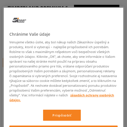
TIMBERLAND PREMIUM 6
INCH LACE UP WP BOOT
dámske, casual
Chránime Vaše údaje
4.9
(
55
)
Venujeme všetko úsilie, aby bol nákup našich Zákazníkov úspešný a
230
€
produkty, ktoré si vyberajú – najlepšie prispôsobené ich potrebám.
cena s DPH
Robíme to však s maximálnym rešpektom voči bezpečnosti všetkých
osobných údajov. Kliknite „OK”, ak chcete, aby sme informácie o Vašom
správaní na našej stránke mohli použiť na prípravu obsahu
+ 230 BODOV V
SIZEERCLUBE
personalizovaného priamo pre Vás, vrátane odporúčaní produktov
prispôsobených Vašim potrebám a záujmom, personalizovanej reklamy
FARBA
ČIERNA
či zapamätania si vybraných preferencií. Svoje rozhodnutie aj nastavenia
týkajúce sa súborov cookie môžete kedykoľvek zmeniť, a to kliknutím na
„Prispôsobiť”. Ak nechcete dostávať personalizovanú ponuku produktov
prispôsobenú Vašim preferenciám, vyberte možnosť „Odmietnuť
všetky”. Viac informácií nájdete v našich
zásadách ochrany osobných
údajov.
Vyberte veľkosť
Prispôsobiť
Veľkosti EU
Veľkosti US