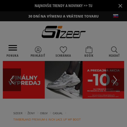
×
NAJNOVŠIE TRENDY A NOVINKY >> TU
30 DNÍ NA VÝMENU A VRÁTENIE TOVARU
PONUKA
PRIHLÁSIŤ
SCHRÁNKA
KOŠÍK
HĽADAŤ
›
›
›
›
SIZEER
ŽENY
OBUV
CASUAL
TIMBERLAND PREMIUM 6 INCH LACE UP WP BOOT