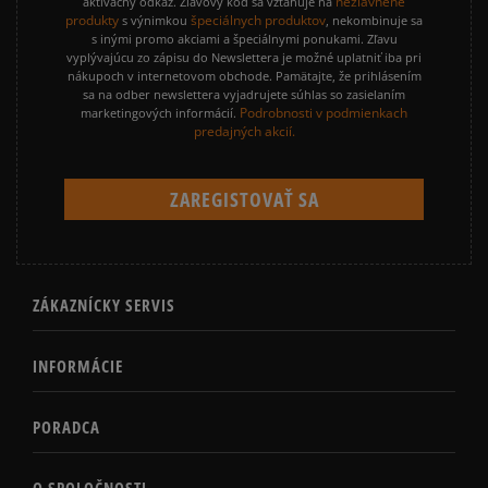
nezľavnené
aktivačný odkaz. Zľavový kód sa vzťahuje na
produkty
špeciálnych produktov
s výnimkou
, nekombinuje sa
s inými promo akciami a špeciálnymi ponukami. Zľavu
vyplývajúcu zo zápisu do Newslettera je možné uplatniť iba pri
nákupoch v internetovom obchode. Pamätajte, že prihlásením
sa na odber newslettera vyjadrujete súhlas so zasielaním
Podrobnosti v podmienkach
marketingových informácií.
predajných akcií.
ZÁKAZNÍCKY SERVIS
INFORMÁCIE
PORADCA