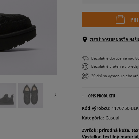
Veľkosti EU
PR
40
25 cm
ZISTIŤ DOSTUPNOSŤ V NAŠ
41
26 cm
Bezplatné doručenie nad 8
42
27 cm
Bezplatné vrátenie v preda
30 dní na výmenu alebo vrá
43
28 cm
OPIS PRODUKTU
44
29 cm
Kód výrobcu:
1170750-BLK
45
30 cm
Kategória:
Casual
Zvršok: prírodná koža, tex
Výstelka: textilný materiál