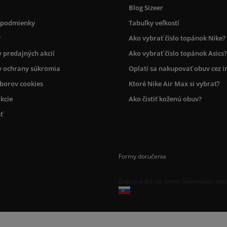
Blog Sizeer
 podmienky
Tabuľky veľkostí
r
Ako vybrať číslo topánok Nike?
 predajných akcií
Ako vybrať číslo topánok Asics?
 ochrany súkromia
Oplatí sa nakupovať obuv cez i
úborov cookies
Ktoré Nike Air Max si vybrať?
kcie
Ako čistiť koženú obuv?
ť
Formy doručenia
Doprava iba na území Slovenskej repu