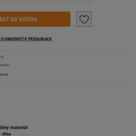
Veľkosti US
IDAŤ DO KOŠÍKA
Informovať o dostupnosti
ICH KAMENNÝCH PREDAJNIACH
Informovať o dostupnosti
0 €
jniach
tenie
Informovať o dostupnosti
Informovať o dostupnosti
tilný materiál
, vlna