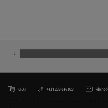
Prezrite si populárne kolekcie tenisiek:
TIMBERLAND 6 INCH PREMIUM
TIMBERLAND 
VANS SK8 HI MTE
VANS UA SK8 
CHAT
+421 233 046 923
obchod@