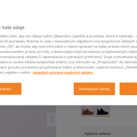
Converse Chuck Taylor
Havaianas
Ľadvinky
Confront
Champion
EMU Australia
All Star
Klobúky
Ľadvinky
Dickies
Klobúky
Converse
Confront
Ellesse
Nike Air Max 90
Tašky
Klobúky
Saucony
Peráčníky
Crocs
Converse
Fila
Nike Air Max DN8
-50 % na druhé balenie
Rukavice
Clarks
Dr. Martens
DC
Jansport
 Vaše údaje
ponožiek
UGG M LOWMEL
Nike Air Force 1 LV8
-50 % na druhé balení
Eastpak
Dickies
Jordan
ponožek
tko úsilie, aby bol nákup našich Zákazníkov úspešný a produkty, ktoré si vyberajú – 
Jordan 4
pánske, casual
Empire
Eastpak
Lacoste
é ich potrebám. Robíme to však s maximálnym rešpektom voči bezpečnosti všetkých
New Balance 530
nite „OK”, ak chcete, aby sme informácie o Vašom správaní na našej stránke mohli pou
5.0
(
7
)
onalizovaného priamo pre Vás, vrátane odporúčaní produktov prispôsobených Vaši
New Balance 1906
rsonalizovanej reklamy či zapamätania si vybraných preferencií. Svoje rozhodnutie aj
170
€
Puma Speedcat
súborov cookie môžete kedykoľvek zmeniť, a to kliknutím na „Prispôsobiť”. Ak nechcet
cena s DP
vanú ponuku produktov prispôsobenú Vašim preferenciám, vyberte možnosť „Odmiet
Puma Suede XL
cií nájdete v našich
zásadách ochrany osobných údajov.
Puma Palermo
+ 170 BODOV V
SIZEERCL
Asics Gel-NYC Rugged
pôsobiť
Odmietnuť všetky
FARBA
ČIERNA
Vyberte veľkosť