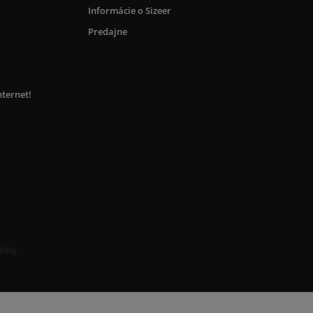
Informácie o Sizeer
Predajne
nternet!
bliky