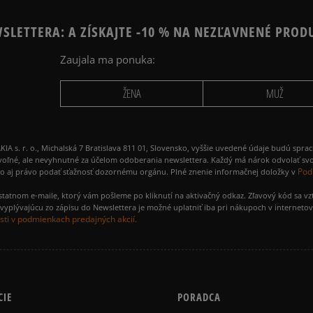
SLETTERA: A ZÍSKAJTE -10 % NA NEZĽAVNENÉ PROD
Zaujala ma ponuka:
ŽENA
MUŽ
 r. o., Michalská 7 Bratislava 811 01, Slovensko, vyššie uvedené údaje budú spra
voľné, ale nevyhnutné za účelom odoberania newslettera. Každý má nárok odvolať svo
Pod
ako aj právo podať sťažnosť dozornému orgánu. Plné znenie informačnej doložky v
amostatnom e-maile, ktorý vám pošleme po kliknutí na aktivačný odkaz. Zľavový kód sa v
yplývajúcu zo zápisu do Newslettera je možné uplatniť iba pri nákupoch v interneto
ti v podmienkach predajných akcií.
CIE
PORADCA