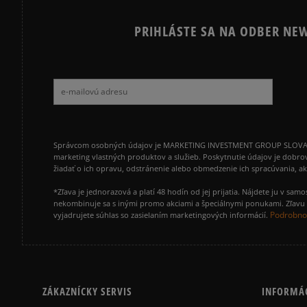
PRIHLÁSTE SA NA ODBER NEW
Správcom osobných údajov je MARKETING INVESTMENT GROUP SLOVAKIA s.
marketing vlastných produktov a služieb. Poskytnutie údajov je dobro
žiadať o ich opravu, odstránenie alebo obmedzenie ich spracúvania, 
*Zľava je jednorazová a platí 48 hodín od jej prijatia. Nájdete ju v s
nekombinuje sa s inými promo akciami a špeciálnymi ponukami. Zľavu v
Podrobnos
vyjadrujete súhlas so zasielaním marketingových informácií.
ZÁKAZNÍCKY SERVIS
INFORMÁ