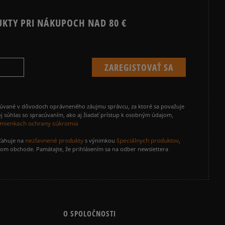
UKTY PRI NÁKUPOCH NAD 80 €
cúvané v dôvodoch oprávneného záujmu správcu, za ktoré sa považuje
j súhlas so spracúvaním, ako aj žiadať prístup k osobným údajom,
mienkach ochrany súkromia
nezľavnené produkty
špeciálnych produktov
zťahuje na
s výnimkou
,
vom obchode. Pamätajte, že prihlásením sa na odber newslettera
O SPOLOČNOSTI