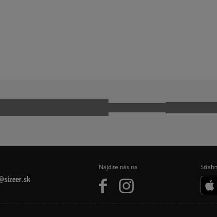
EURO HIKER
TIMBERLAND EURO SPRINT
HI MTE
Ako zhromažďujeme r
Nájdite nás na
Stiahn
sizeer.sk