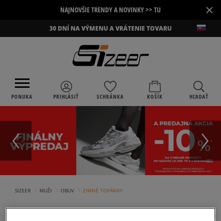
×
NAJNOVŠIE TRENDY A NOVINKY >> TU
30 DNÍ NA VÝMENU A VRÁTENIE TOVARU
PONUKA
PRIHLÁSIŤ
SCHRÁNKA
KOŠÍK
HĽADAŤ
›
›
›
SIZEER
MUŽI
OBUV
ZIMNÉ TOPÁNKY
PANSKE ZIMNÉ TOPÁNKY ADIDAS
(
4
)