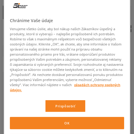
OD
DO
Zoradiť
ROZBALIŤ FILTRE
(1)
ZAČIATOČNÉ
Chránime Vaše údaje
Venujeme všetko úsilie, aby bol nákup našich Zákazníkov úspešný a
produkty, ktoré si vyberajú – najlepšie prispôsobené ich potrebám.
Robíme to však s maximálnym rešpektom voči bezpečnosti všetkých
osobných údajov. Kliknite „OK”, ak chcete, aby sme informácie o Vašom
správaní na našej stránke mohli použiť na prípravu obsahu
ADIDAS
Odstráň
41 1/3
42
42 2/3
43 1/3
44
personalizovaného priamo pre Vás, vrátane odporúčaní produktov
prispôsobených Vašim potrebám a záujmom, personalizovanej reklamy
či zapamätania si vybraných preferencií. Svoje rozhodnutie aj nastavenia
Viac
týkajúce sa súborov cookie môžete kedykoľvek zmeniť, a to kliknutím na
„Prispôsobiť”. Ak nechcete dostávať personalizovanú ponuku produktov
prispôsobenú Vašim preferenciám, vyberte možnosť „Odmietnuť
všetky”. Viac informácií nájdete v našich
zásadách ochrany osobných
údajov.
Prispôsobiť
ADIDAS
CONVERSE
DC
DR. MARTENS
FILA
OK
Viac