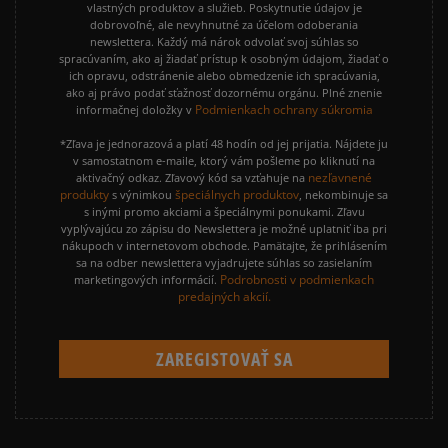
vlastných produktov a služieb. Poskytnutie údajov je
dobrovoľné, ale nevyhnutné za účelom odoberania
newslettera. Každý má nárok odvolať svoj súhlas so
spracúvaním, ako aj žiadať prístup k osobným údajom, žiadať o
ich opravu, odstránenie alebo obmedzenie ich spracúvania,
ako aj právo podať sťažnosť dozornému orgánu. Plné znenie
Podmienkach ochrany súkromia
informačnej doložky v
*Zľava je jednorazová a platí 48 hodín od jej prijatia. Nájdete ju
v samostatnom e-maile, ktorý vám pošleme po kliknutí na
nezľavnené
aktivačný odkaz. Zľavový kód sa vzťahuje na
produkty
špeciálnych produktov
s výnimkou
, nekombinuje sa
s inými promo akciami a špeciálnymi ponukami. Zľavu
vyplývajúcu zo zápisu do Newslettera je možné uplatniť iba pri
nákupoch v internetovom obchode. Pamätajte, že prihlásením
sa na odber newslettera vyjadrujete súhlas so zasielaním
Podrobnosti v podmienkach
marketingových informácií.
predajných akcií.