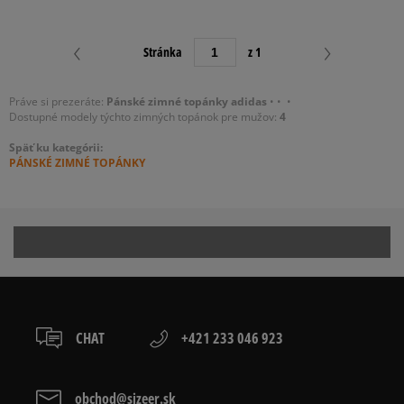
Stránka
z 1
ŠPORTOVÁ
ROVNÁ
Práve si prezeráte:
Pánské
zimné topánky
adidas
•
•
•
Dostupné modely týchto zimných topánok pre
mužov
:
4
FILTROVAŤ PRODUKTY
Späť ku kategórii:
PÁNSKÉ ZIMNÉ TOPÁNKY
ODSTRÁNIŤ VYBRANÉ
CHAT
+421 233 046 923
obchod@sizeer.sk