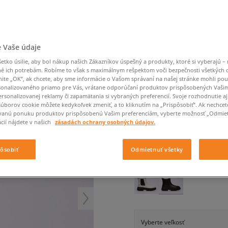
Converse Chuck Taylor
Havaianas
Starostlivosť o obuv
Confront
Champion
EMU Australia
Starostlivosť o obuv
Boxerky
All Star
Dickies
Čiapky
Converse
Confront
Ellesse
Čiapky
Klobúky
Nike Air Max 90
Saucony
Šály a rukavice
Crocs
Converse
Fila
Rukavice
Starostlivosť o obuv
Nike Air Max DN8
Clarks
Dr. Martens
DC
Jansport
 Vaše údaje
Klobúky
Čiapky
TIMBERLAND GREYFIE
Nike Air Force 1 LV8
Eastpak
Dickies
Jordan
Rukavice
tko úsilie, aby bol nákup našich Zákazníkov úspešný a produkty, ktoré si vyberajú – 
Jordan 4
dámske, casual
Empire
Eastpak
Lacoste
é ich potrebám. Robíme to však s maximálnym rešpektom voči bezpečnosti všetkých
New Balance 530
nite „OK”, ak chcete, aby sme informácie o Vašom správaní na našej stránke mohli pou
5.0
(
21
)
onalizovaného priamo pre Vás, vrátane odporúčaní produktov prispôsobených Vaši
New Balance 1906
rsonalizovanej reklamy či zapamätania si vybraných preferencií. Svoje rozhodnutie aj
140
€
Puma Speedcat
súborov cookie môžete kedykoľvek zmeniť, a to kliknutím na „Prispôsobiť”. Ak nechcet
cena s DP
vanú ponuku produktov prispôsobenú Vašim preferenciám, vyberte možnosť „Odmiet
Puma Suede XL
cií nájdete v našich
zásadách ochrany osobných údajov.
Puma Palermo
+ 140 BODOV V
SIZEERCL
Asics Gel-NYC Rugged
pôsobiť
Odmietnuť všetky
FARBA
ČIERNA
Vyberte veľkosť