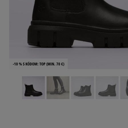
-10 % S KÓDOM: TOP (MIN. 70 €)