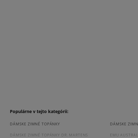
Populárne v tejto kategórii:
DÁMSKE ZIMNÉ TOPÁNKY
DÁMSKE ZIMN
DÁMSKE ZIMNÉ TOPÁNKY DR. MARTENS
EMU AUSTRAL