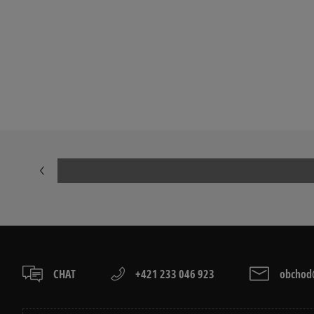
Prezrite si populárne kolekcie tenisiek:
TIMBERLAND 6 INCH PREMIUM
TIMBERLAND 
DR MARTENS 1460
MOON BOOT
CHAT
+421 233 046 923
obchod@