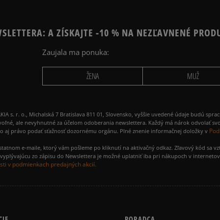
SLETTERA: A ZÍSKAJTE -10 % NA NEZĽAVNENÉ PROD
Zaujala ma ponuka:
ŽENA
MUŽ
 r. o., Michalská 7 Bratislava 811 01, Slovensko, vyššie uvedené údaje budú spra
voľné, ale nevyhnutné za účelom odoberania newslettera. Každý má nárok odvolať svo
Pod
ako aj právo podať sťažnosť dozornému orgánu. Plné znenie informačnej doložky v
amostatnom e-maile, ktorý vám pošleme po kliknutí na aktivačný odkaz. Zľavový kód sa v
yplývajúcu zo zápisu do Newslettera je možné uplatniť iba pri nákupoch v interneto
ti v podmienkach predajných akcií.
CIE
PORADCA