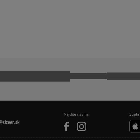
EURO HIKER
TIMBERLAND GREYFIELD
VANS SK8 HI MTE
Ako zhromažďujeme r
Nájdite nás na
Stiahn
sizeer.sk