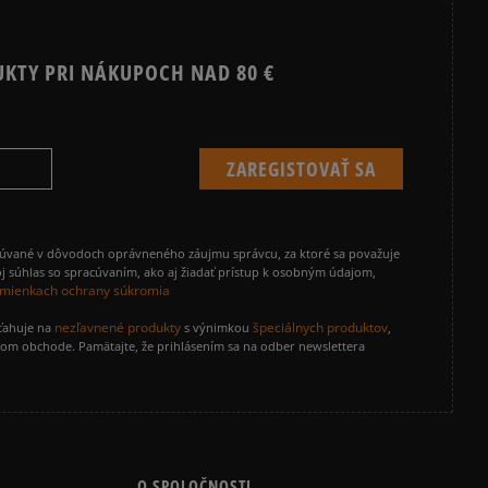
UKTY PRI NÁKUPOCH NAD 80 €
cúvané v dôvodoch oprávneného záujmu správcu, za ktoré sa považuje
j súhlas so spracúvaním, ako aj žiadať prístup k osobným údajom,
mienkach ochrany súkromia
nezľavnené produkty
špeciálnych produktov
zťahuje na
s výnimkou
,
vom obchode. Pamätajte, že prihlásením sa na odber newslettera
O SPOLOČNOSTI