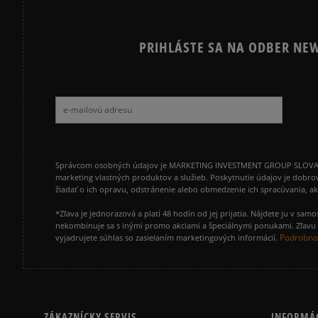
PRIHLÁSTE SA NA ODBER NEW
Správcom osobných údajov je MARKETING INVESTMENT GROUP SLOVAKIA s.
marketing vlastných produktov a služieb. Poskytnutie údajov je dobro
žiadať o ich opravu, odstránenie alebo obmedzenie ich spracúvania, 
*Zľava je jednorazová a platí 48 hodín od jej prijatia. Nájdete ju v s
nekombinuje sa s inými promo akciami a špeciálnymi ponukami. Zľavu v
Podrobnos
vyjadrujete súhlas so zasielaním marketingových informácií.
ZÁKAZNÍCKY SERVIS
INFORMÁ