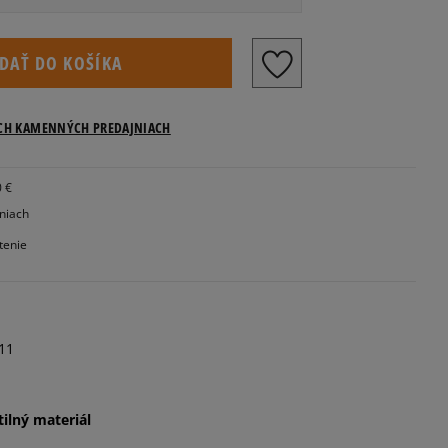
Veľkosti US
IDAŤ DO KOŠÍKA
Informovať o dostupnosti
ICH KAMENNÝCH PREDAJNIACH
0 €
jniach
tenie
11
pre značku Timberland sa vzťahujú na dĺžku
tilný materiál