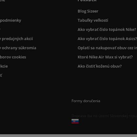
Blog Sizeer
 podmienky
Tabuľky veľkostí
r
Ako vybrať číslo topánok Nike?
 predajných akcií
Ako vybrať číslo topánok Asics?
 ochrany súkromia
Oplatí sa nakupovať obuv cez i
úborov cookies
Ktoré Nike Air Max si vybrať?
kcie
Ako čistiť koženú obuv?
ť
Formy doručenia
Doprava iba na území Slovenskej repu