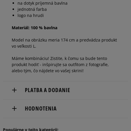
na dotyk príjemná bavlna
jednotná farba
logo na hrudi
Materiál: 100 % bavlna
Model na obrázku meria 174 cm a predvádza produkt
vo veľkosti L.
Máme kombináciu! Zistite, k čomu sa bude tento
produkt hodiť - inšpirujte sa outfitom z fotografie,
alebo tým, čo nájdete vo vašej skrini!
PLATBA A DODANIE
Doručenie zadarmo od 80 €.
HODNOTENIA
Dodacia lehota: 2 až 6 pracovné dni.
Dostupné spôsoby doručenia:
5
Populárne v tejto kategórii:
98%
Počet