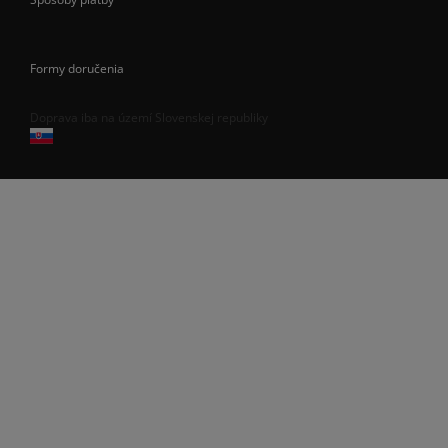
Formy doručenia
Doprava iba na území Slovenskej republiky