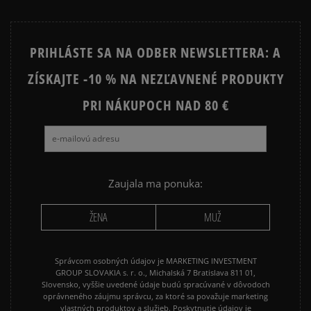
Prezrite si populárne kolekcie:
PRIHLÁSTE SA NA ODBER NEWSLETTERA: A
ZÍSKAJTE -10 % NA NEZĽAVNENÉ PRODUKTY
NIKE FLEECE
NIKE TECH FLEECE
NIKE SPORTSWEAR
PRI NÁKUPOCH NAD 80 €
JARNÉ OBLEČENIE
ADIDAS 3 STRIPES
ADIDAS 3 STRIPES TRIČKÁ
Zaujala ma ponuka:
ŽENA
MUŽ
Správcom osobných údajov je MARKETING INVESTMENT
GROUP SLOVAKIA s. r. o., Michalská 7 Bratislava 811 01,
Slovensko, vyššie uvedené údaje budú spracúvané v dôvodoch
oprávneného záujmu správcu, za ktoré sa považuje marketing
vlastných produktov a služieb. Poskytnutie údajov je