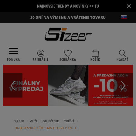
×
NAJNOVŠIE TRENDY A NOVINKY >> TU
30 DNÍ NA VÝMENU A VRÁTENIE TOVARU
PONUKA
PRIHLÁSIŤ
SCHRÁNKA
KOŠÍK
HĽADAŤ
›
›
›
›
SIZEER
MUŽI
OBLEČENIE
TRIČKÁ
TIMBERLAND TRIČKO SMALL LOGO PRINT TEE