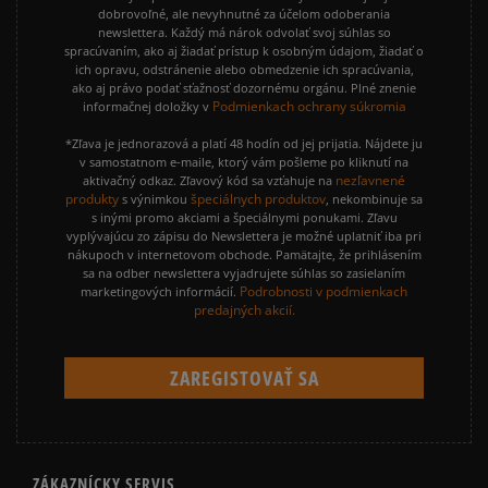
dobrovoľné, ale nevyhnutné za účelom odoberania
newslettera. Každý má nárok odvolať svoj súhlas so
spracúvaním, ako aj žiadať prístup k osobným údajom, žiadať o
ich opravu, odstránenie alebo obmedzenie ich spracúvania,
ako aj právo podať sťažnosť dozornému orgánu. Plné znenie
Podmienkach ochrany súkromia
informačnej doložky v
*Zľava je jednorazová a platí 48 hodín od jej prijatia. Nájdete ju
v samostatnom e-maile, ktorý vám pošleme po kliknutí na
nezľavnené
aktivačný odkaz. Zľavový kód sa vzťahuje na
produkty
špeciálnych produktov
s výnimkou
, nekombinuje sa
s inými promo akciami a špeciálnymi ponukami. Zľavu
vyplývajúcu zo zápisu do Newslettera je možné uplatniť iba pri
nákupoch v internetovom obchode. Pamätajte, že prihlásením
sa na odber newslettera vyjadrujete súhlas so zasielaním
Podrobnosti v podmienkach
marketingových informácií.
predajných akcií.
ZÁKAZNÍCKY SERVIS