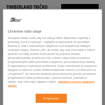
TIMBERLAND TRIČKO
SMALL LOGO PRINT TEE
pánske, tričká
5.0
(
522
)
Chránime Vaše údaje
19
€
Venujeme všetko úsilie, aby bol nákup našich Zákazníkov úspešný a
cena s DPH
produkty, ktoré si vyberajú – najlepšie prispôsobené ich potrebám.
Robíme to však s maximálnym rešpektom voči bezpečnosti všetkých
osobných údajov. Kliknite „OK”, ak chcete, aby sme informácie o Vašom
+ 19 BODOV V
SIZEERCLUBE
správaní na našej stránke mohli použiť na prípravu obsahu
personalizovaného priamo pre Vás, vrátane odporúčaní produktov
prispôsobených Vašim potrebám a záujmom, personalizovanej reklamy
či zapamätania si vybraných preferencií. Svoje rozhodnutie aj nastavenia
týkajúce sa súborov cookie môžete kedykoľvek zmeniť, a to kliknutím na
„Prispôsobiť”. Ak nechcete dostávať personalizovanú ponuku produktov
prispôsobenú Vašim preferenciám, vyberte možnosť „Odmietnuť
Informujte ma o dostupnosti
všetky”. Viac informácií nájdete v našich
zásadách ochrany osobných
údajov.
Ak bude položka opäť dostupná, dostanete od nás oznámenie.
Prispôsobiť
Vyberte veľkosť