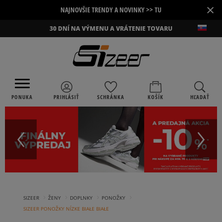
×
NAJNOVŠIE TRENDY A NOVINKY >> TU
30 DNÍ NA VÝMENU A VRÁTENIE TOVARU
PONUKA
PRIHLÁSIŤ
SCHRÁNKA
KOŠÍK
HĽADAŤ
›
›
›
›
SIZEER
ŽENY
DOPLNKY
PONOŽKY
SIZEER PONOŽKY NÍZKE BIAŁE BIAŁE