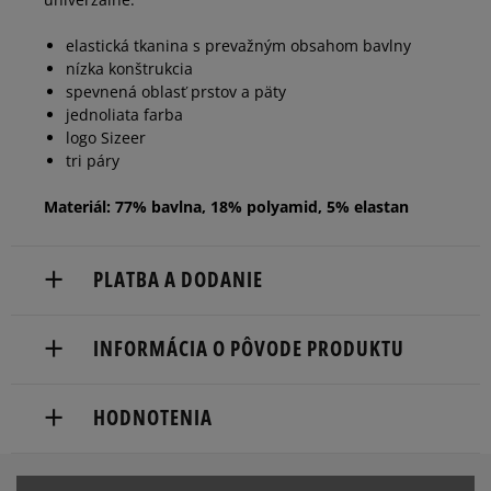
elastická tkanina s prevažným obsahom bavlny
nízka konštrukcia
spevnená oblasť prstov a päty
jednoliata farba
logo Sizeer
tri páry
Materiál: 77% bavlna, 18% polyamid, 5% elastan
PLATBA A DODANIE
Doručenie zadarmo od 80 €.
INFORMÁCIA O PÔVODE PRODUKTU
Dodacia lehota: 2 až 6 pracovné dni.
Marketing Investment Group S.A.
Dostupné spôsoby doručenia:
HODNOTENIA
os. Dywizjonu 303 Paw. 1
kuriér,
31-871 Cracow, Poland
packeta (zásielkovňa - kamenná pobočka, výdejné
boxy: Z-BOX),