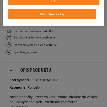
OK
PRIDAŤ DO KOŠÍKA
36-38
Odmietnuť všetky
ZISTIŤ DOSTUPNOSŤ V NAŠICH KAMENNÝCH PREDAJNIACH
39-42
Bezplatné doručenie nad 80 €
Bezplatné vrátenie v predajniach
43-46
30 dní na výmenu alebo vrátenie
Špeciálny produkt
OPIS PRODUKTU
Kód výrobcu:
SI123SKN41002
Kategória:
Ponožky
Nízke ponožky Sizeer vo verzii white. Ideálne do vašich
obľúbených tenisiek. Priedušné komfortné,
univerzálne.