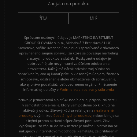
Vymazať
Hľadať
Zaujala ma ponuka:
ŽENA
MUŽ
Správcom osobných údajov je MARKETING INVESTMENT
GROUP SLOVAKIA s. r. o., Michalská 7 Bratislava 811 01,
Slovensko, vyššie uvedené údaje budú spracúvané v dôvodoch
oprávneného záujmu správcu, za ktoré sa považuje marketing
vlastných produktov a služieb. Poskytnutie údajov je
dobrovoľné, ale nevyhnutné za účelom odoberania
newslettera. Každý má nárok odvolať svoj súhlas so
spracúvaním, ako aj žiadať prístup k osobným údajom, žiadať o
ich opravu, odstránenie alebo obmedzenie ich spracúvania,
ako aj právo podať sťažnosť dozornému orgánu. Plné znenie
Podmienkach ochrany súkromia
informačnej doložky v
*Zľava je jednorazová a platí 48 hodín od jej prijatia. Nájdete ju
v samostatnom e-maile, ktorý vám pošleme po kliknutí na
nezľavnené
aktivačný odkaz. Zľavový kód sa vzťahuje na
produkty
špeciálnych produktov
s výnimkou
, nekombinuje sa
s inými promo akciami a špeciálnymi ponukami. Zľavu
vyplývajúcu zo zápisu do Newslettera je možné uplatniť iba pri
nákupoch v internetovom obchode. Pamätajte, že prihlásením
sa na odber newslettera vyjadrujete súhlas so zasielaním