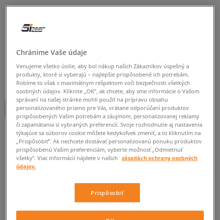
SIZEER PONOŽKY NÍZKE BIAŁE
BIAŁE
unisex, ponožky
Chránime Vaše údaje
5.0
(
279
)
Venujeme všetko úsilie, aby bol nákup našich Zákazníkov úspešný a
produkty, ktoré si vyberajú – najlepšie prispôsobené ich potrebám.
9
€
Robíme to však s maximálnym rešpektom voči bezpečnosti všetkých
cena s DPH
osobných údajov. Kliknite „OK”, ak chcete, aby sme informácie o Vašom
správaní na našej stránke mohli použiť na prípravu obsahu
personalizovaného priamo pre Vás, vrátane odporúčaní produktov
+ 9 BODOV V
SIZEERCLUBE
prispôsobených Vašim potrebám a záujmom, personalizovanej reklamy
či zapamätania si vybraných preferencií. Svoje rozhodnutie aj nastavenia
FARBA
BIELA
týkajúce sa súborov cookie môžete kedykoľvek zmeniť, a to kliknutím na
„Prispôsobiť”. Ak nechcete dostávať personalizovanú ponuku produktov
prispôsobenú Vašim preferenciám, vyberte možnosť „Odmietnuť
všetky”. Viac informácií nájdete v našich
zásadách ochrany osobných
údajov.
Vyberte veľkosť
Prispôsobiť
Veľkosti EU
Veľkosti US