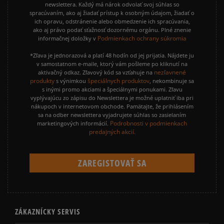
newslettera. Každý má nárok odvolať svoj súhlas so
spracúvaním, ako aj žiadať prístup k osobným údajom, žiadať o
ich opravu, odstránenie alebo obmedzenie ich spracúvania,
ako aj právo podať sťažnosť dozornému orgánu. Plné znenie
Podmienkach ochrany súkromia
informačnej doložky v
*Zľava je jednorazová a platí 48 hodín od jej prijatia. Nájdete ju
v samostatnom e-maile, ktorý vám pošleme po kliknutí na
nezľavnené
aktivačný odkaz. Zľavový kód sa vzťahuje na
produkty
špeciálnych produktov
s výnimkou
, nekombinuje sa
s inými promo akciami a špeciálnymi ponukami. Zľavu
vyplývajúcu zo zápisu do Newslettera je možné uplatniť iba pri
nákupoch v internetovom obchode. Pamätajte, že prihlásením
sa na odber newslettera vyjadrujete súhlas so zasielaním
Podrobnosti v podmienkach
marketingových informácií.
predajných akcií.
ZÁKAZNÍCKY SERVIS