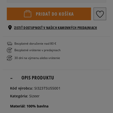
S/M
PRIDAŤ DO KOŠÍKA
L/XL
ZISTIŤ DOSTUPNOSŤ V NAŠICH KAMENNÝCH PREDAJNIACH
Bezplatné doručenie nad 80 €
Bezplatné vrátenie v predajniach
30 dní na výmenu alebo vrátenie
OPIS PRODUKTU
Kód výrobcu:
SI323TSU55001
Kategória:
Sizeer
Materiál: 100% bavlna