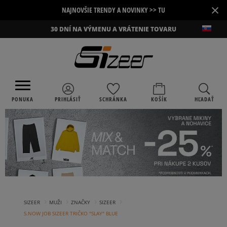
×
NAJNOVŠIE TRENDY A NOVINKY >> TU
30 DNÍ NA VÝMENU A VRÁTENIE TOVARU
PONUKA
PRIHLÁSIŤ
SCHRÁNKA
KOŠÍK
HĽADAŤ
›
›
›
›
SIZEER
MUŽI
ZNAČKY
SIZEER
S.NOW JOB SIZEER TRIČKO "SLAY" BLUE