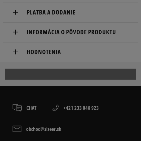
PLATBA A DODANIE
Doručenie zadarmo od 80 €.
INFORMÁCIA O PÔVODE PRODUKTU
Dodacia lehota: 2 až 6 pracovné dni.
Marketing Investment Group S.A.
Dostupné spôsoby doručenia:
HODNOTENIA
os. Dywizjonu 303 Paw. 1
kuriér,
31-871 Cracow, Poland
packeta (zásielkovňa - kamenná pobočka, výdejné
boxy: Z-BOX),
Produkt nemá žiadne recenzie
contact@miggroup.com
slovenská pošta - na adresu,
osobné prevzatie v predajni.
Dostupné spôsoby platby:
prevod,
CHAT
+421 233 046 923
kartou,
platba na dobierku.
obchod@sizeer.sk