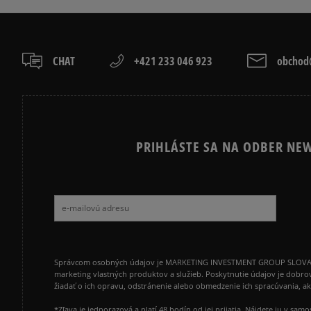
PUMA SPEEDCAT
PUMA PALER
CHAT
+421 233 046 923
obchod@
PRIHLÁSTE SA NA ODBER NEW
Správcom osobných údajov je MARKETING INVESTMENT GROUP SLOVAKIA s.
marketing vlastných produktov a služieb. Poskytnutie údajov je dobro
žiadať o ich opravu, odstránenie alebo obmedzenie ich spracúvania, 
*Zľava je jednorazová a platí 48 hodín od jej prijatia. Nájdete ju v s