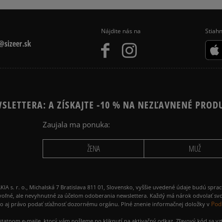
MO
REEBOK CLUB C
Nájdite nás na
Stiahn
sizeer.sk
SLETTERA: A ZÍSKAJTE -10 % NA NEZĽAVNENÉ PROD
Zaujala ma ponuka:
ŽENA
MUŽ
 r. o., Michalská 7 Bratislava 811 01, Slovensko, vyššie uvedené údaje budú spra
voľné, ale nevyhnutné za účelom odoberania newslettera. Každý má nárok odvolať svo
Pod
ako aj právo podať sťažnosť dozornému orgánu. Plné znenie informačnej doložky v
amostatnom e-maile, ktorý vám pošleme po kliknutí na aktivačný odkaz. Zľavový kód sa v