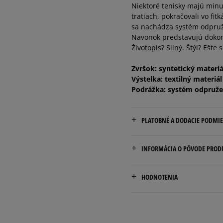
Niektoré tenisky majú minul
40
25 cm
tratiach, pokračovali vo fi
sa nachádza systém odpruže
Navonok predstavujú dokon
40,5
25,5 cm
Životopis? Silný. Štýl? Ešte s
41,5
26 cm
Zvršok: syntetický materiál
Výstelka: textilný materiál
Podrážka: systém odpruže
PLATOBNÉ A DODACIE PODMI
Doručenie zadarmo od 80 €
INFORMÁCIA O PÔVODE PROD
Dodacia lehota: 2 až 6 prac
New Balance Europe BV
Dostupné spôsoby doručen
HODNOTENIA
Pilotenstraat 41a-factorij
kuriér,
1059 CH Amsterdam, Nethe
packeta (zásielkovňa - 
slovenská pošta - na adr
customercare@newbalanc