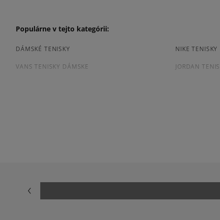
Populárne v tejto kategórii:
DÁMSKÉ TENISKY
NIKE TENISK
VANS TENISKY DÁMSKE
JORDAN TENI
ČIERNE TENISKY DÁMSKE
DÁMSKE TENI
Prezrite si populárne kolekcie dámskych tenisiek:
ADIDAS HANDBALL SPEZIAL
ADIDAS CAM
ADIDAS SUPERSTAR
ADIDAS TAE
AIR JORDAN
CONVERSE CU
NEW BALANCE 740
NEW BALANCE
NIKE CORTEZ
NIKE DUNK