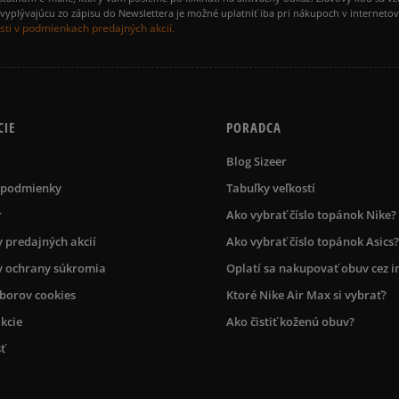
yplývajúcu zo zápisu do Newslettera je možné uplatniť iba pri nákupoch v interneto
ti v podmienkach predajných akcií.
CIE
PORADCA
Blog Sizeer
 podmienky
Tabuľky veľkostí
r
Ako vybrať číslo topánok Nike?
 predajných akcií
Ako vybrať číslo topánok Asics?
 ochrany súkromia
Oplatí sa nakupovať obuv cez i
úborov cookies
Ktoré Nike Air Max si vybrať?
kcie
Ako čistiť koženú obuv?
ť