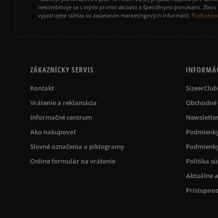
nekombinuje sa s inými promo akciami a špeciálnymi ponukami. Zľavu v
Podrobnos
vyjadrujete súhlas so zasielaním marketingových informácií.
ZÁKAZNÍCKY SERVIS
INFORMÁ
Kontakt
SizeerClub
Vrátenie a reklamácia
Obchodné
Informačné centrum
Newslette
Ako nakupovať
Podmienky
Slovné označenia a piktogramy
Podmienky
Online formulár na vrátenie
Politika s
Aktuálne a
Prístupnos