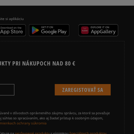
VANS KNU SKOOL
ite si aplikáciu
UKTY PRI NÁKUPOCH NAD 80 €
cúvané v dôvodoch oprávneného záujmu správcu, za ktoré sa považuje
j súhlas so spracúvaním, ako aj žiadať prístup k osobným údajom,
mienkach ochrany súkromia
nezľavnené produkty
špeciálnych produktov
zťahuje na
s výnimkou
,