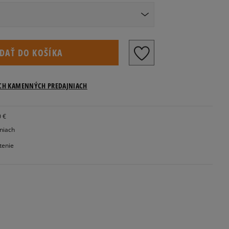
kosti US
IDAŤ DO KOŠÍKA
ICH KAMENNÝCH PREDAJNIACH
0 €
jniach
tenie