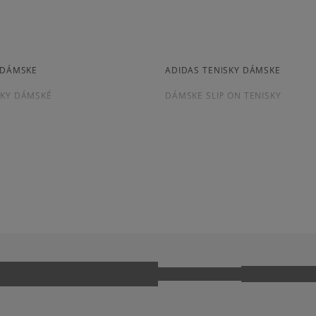
osobné prevzatie v preda
4.9
Dostupné spôsoby platby:
prevod,
109
počet recenz
kartou,
platba na dobierku.
zo všetkých čia
Y DÁMSKE
ADIDAS TENISKY DÁMSKE
Získané recenzie a overe
SKY DÁMSKÉ
DÁMSKE SLIP ON TENISKY
SKY NA PLATFORME
DÁMSKE RUŽOVÉ TENISKY
PUS
ADIDAS GAZELLE
Ako zhromažďujeme r
KWONDO
ADIDAS TOKYO
CK TAYLOR ALL STAR
JORDAN AIR 1
 9060
NIKE AIR FORCE 1
NIKE P-6000