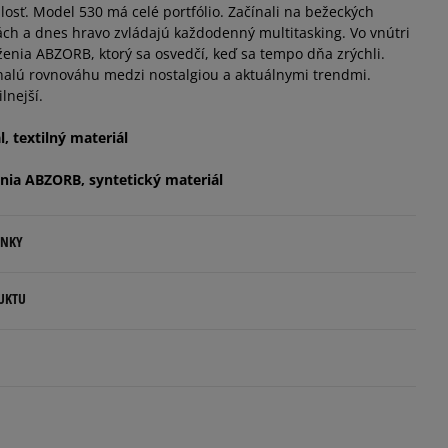
osť. Model 530 má celé portfólio. Začínali na bežeckých
tkách a dnes hravo zvládajú každodenný multitasking. Vo vnútri
nia ABZORB, ktorý sa osvedčí, keď sa tempo dňa zrýchli.
alú rovnováhu medzi nostalgiou a aktuálnymi trendmi.
ilnejší.
, textilný materiál
nia ABZORB, syntetický materiál
ENKY
.
UKTU
ovné dni.
ia:
rlands
kamenná pobočka, výdejné boxy: Z-BOX),
5
esu,
95%
e.com
Šírka
Počet hlasov: 4