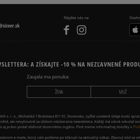
kartou,
146
počet rec
platba na dobierku.
zo všetkých
Nájdite nás na
Stiahn
Získané recenzie a
sizeer.sk
SLETTERA: A ZÍSKAJTE -10 % NA NEZĽAVNENÉ PROD
Zaujala ma ponuka:
Ako zhromažďujeme r
ŽENA
MUŽ
 r. o., Michalská 7 Bratislava 811 01, Slovensko, vyššie uvedené údaje budú spra
voľné, ale nevyhnutné za účelom odoberania newslettera. Každý má nárok odvolať svo
Pod
ako aj právo podať sťažnosť dozornému orgánu. Plné znenie informačnej doložky v
amostatnom e-maile, ktorý vám pošleme po kliknutí na aktivačný odkaz. Zľavový kód sa v