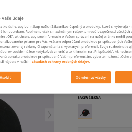
Converse Chuck Taylor
Havaianas
Ľadvinky
Confront
Champion
EMU Australia
All Star
Klobúky
Ľadvinky
Dickies
Klobúky
Converse
Confront
Ellesse
Nike Air Max 90
 BULLS OT
Tašky
Klobúky
Saucony
Peráčníky
Crocs
Converse
Fila
 Vaše údaje
Nike Air Max DN8
-50 % na druhé balenie
Rukavice
Clarks
Dr. Martens
DC
Jansport
tko úsilie, aby bol nákup našich Zákazníkov úspešný a produkty, ktoré si vyberajú – 
ponožiek
NEW ERA ČIAPKA THE 
Nike Air Force 1 LV8
-50 % na druhé balení
é ich potrebám. Robíme to však s maximálnym rešpektom voči bezpečnosti všetkých
Eastpak
Dickies
Jordan
CHI BULLS OT
ponožek
Jordan 4
nite „OK”, ak chcete, aby sme informácie o Vašom správaní na našej stránke mohli pou
Empire
Eastpak
Lacoste
onalizovaného priamo pre Vás, vrátane odporúčaní produktov prispôsobených Vaši
unisex, šiltovky
New Balance 530
rsonalizovanej reklamy či zapamätania si vybraných preferencií. Svoje rozhodnutie aj
New Balance 1906
súborov cookie môžete kedykoľvek zmeniť, a to kliknutím na „Prispôsobiť”. Ak nechcet
5.0
(
146
)
vanú ponuku produktov prispôsobenú Vašim preferenciám, vyberte možnosť „Odmiet
Puma Speedcat
cií nájdete v našich
zásadách ochrany osobných údajov.
30
€
Puma Suede XL
cena s DPH
Puma Palermo
pôsobiť
Odmietnuť všetky
Asics Gel-NYC Rugged
+ 30 BODOV V
SIZEERCLU
FARBA
ČIERNA