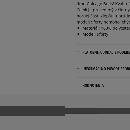
tímu Chicago Bulls! Kvalit
Celok je prevedený v čierny
hornej časti zlepšujú prú
modeli 9forty nemohol chýba
Materiál: 100% polyeste
Model: 9forty
PLATOBNÉ A DODACIE PODMI
Doručenie zadarmo od 80 €
INFORMÁCIA O PÔVODE PROD
Dodacia lehota: 2 až 6 prac
NEW ERA CAP GMBH
Dostupné spôsoby doručen
HODNOTENIA
Lichtstr. 25
kuriér,
50825 Cologne, Germany
packeta (zásielkovňa - 
slovenská pošta - na adr
4922198256051
osobné prevzatie v preda
Dostupné spôsoby platby:
5.0
prevod,