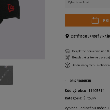
Vyberte veľkosť
Veľkosti EU
Veľko
PR
ONE
SIZE
ZISTIŤ DOSTUPNOSŤ V NAŠ
Bezplatné doručenie nad 8
Bezplatné vrátenie v preda
30 dní na výmenu alebo vrá
OPIS PRODUKTU
Kód výrobcu:
11405614
Kategória:
Šiltovky
Vytvor si jedinečnú módnu