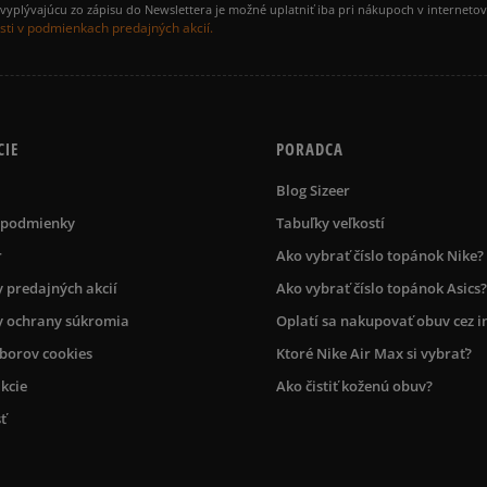
yplývajúcu zo zápisu do Newslettera je možné uplatniť iba pri nákupoch v interneto
ti v podmienkach predajných akcií.
CIE
PORADCA
Blog Sizeer
 podmienky
Tabuľky veľkostí
r
Ako vybrať číslo topánok Nike?
 predajných akcií
Ako vybrať číslo topánok Asics?
 ochrany súkromia
Oplatí sa nakupovať obuv cez i
úborov cookies
Ktoré Nike Air Max si vybrať?
kcie
Ako čistiť koženú obuv?
ť