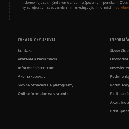
nekombinuje sa s inými promo akciami a špeciálnymi ponukami. Zľavu v
Podrobnos
vyjadrujete súhlas so zasielaním marketingových informácií.
ZÁKAZNÍCKY SERVIS
INFORMÁ
Kontakt
SizeerClub
Vrátenie a reklamácia
Obchodné
Informačné centrum
Newslette
Ako nakupovať
Podmienky
Slovné označenia a piktogramy
Podmienky
Online formulár na vrátenie
Politika s
Aktuálne a
Prístupnos