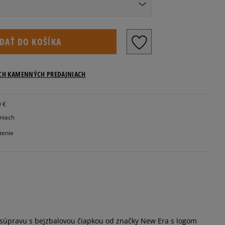
sti US
IDAŤ DO KOŠÍKA
ICH KAMENNÝCH PREDAJNIACH
0 €
jniach
tenie
 súpravu s bejzbalovou čiapkou od značky New Era s logom