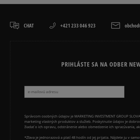
CHAT
+421 233 046 923
obchod@
PRIHLÁSTE SA NA ODBER NEW
Správcom osobných údajov je MARKETING INVESTMENT GROUP SLOVAKIA s.
marketing vlastných produktov a služieb. Poskytnutie údajov je dobro
žiadať o ich opravu, odstránenie alebo obmedzenie ich spracúvania, 
*Zľava je jednorazová a platí 48 hodín od jej prijatia. Nájdete ju v s