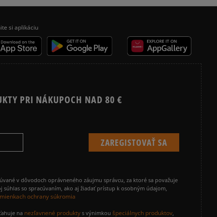
enzií
3
0%
 čias
ite si aplikáciu
 overené
2
0%
1
0%
UKTY PRI NÁKUPOCH NAD 80 €
ecenzie?
Recenzie zákazníkov
cúvané v dôvodoch oprávneného záujmu správcu, za ktoré sa považuje
Vymazať
Hľadať
j súhlas so spracúvaním, ako aj žiadať prístup k osobným údajom,
mienkach ochrany súkromia
nezľavnené produkty
špeciálnych produktov
zťahuje na
s výnimkou
,