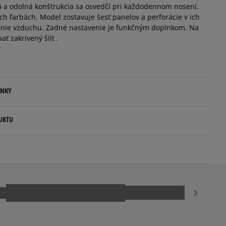
ná a odolná konštrukcia sa osvedčí pri každodennom nosení.
ch farbách. Model zostavuje šesť panelov a perforácie v ich
denie vzduchu. Zadné nastavenie je funkčným doplnkom. Na
ť zakrivený šilt .
r
ENKY
.
UKTU
ovné dni.
ia:
kamenná pobočka, výdejné boxy: Z-BOX),
esu,
5
99%
jni.
4
1%