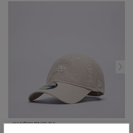
-10 % S KÓDOM: TOP (MIN. 70 €)