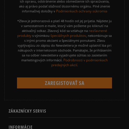
ich opravu, odstránenie alebo obmedzenie ich spracúvania,
ako aj právo podať sťažnosť dozornému orgánu. Plné znenie
Podmienkach ochrany súkromia
informačnej doložky v
*Zľava je jednorazová a platí 48 hodín od jej prijatia. Nájdete ju
v samostatnom e-maile, ktorý vám pošleme po kliknutí na
nezľavnené
aktivačný odkaz. Zľavový kód sa vzťahuje na
produkty
špeciálnych produktov
s výnimkou
, nekombinuje sa
s inými promo akciami a špeciálnymi ponukami. Zľavu
vyplývajúcu zo zápisu do Newslettera je možné uplatniť iba pri
nákupoch v internetovom obchode. Pamätajte, že prihlásením
sa na odber newslettera vyjadrujete súhlas so zasielaním
Podrobnosti v podmienkach
marketingových informácií.
predajných akcií.
ZÁKAZNÍCKY SERVIS
INFORMÁCIE