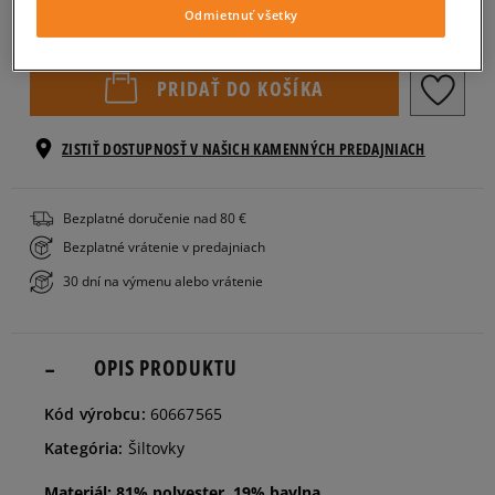
Vyberte veľkosť
Odmietnuť všetky
Veľkosti EU
Veľkosti US
PRIDAŤ DO KOŠÍKA
ONE
SIZE
ZISTIŤ DOSTUPNOSŤ V NAŠICH KAMENNÝCH PREDAJNIACH
Bezplatné doručenie nad 80 €
Bezplatné vrátenie v predajniach
30 dní na výmenu alebo vrátenie
OPIS PRODUKTU
Kód výrobcu:
60667565
Kategória:
Šiltovky
Materiál: 81% polyester, 19% bavlna