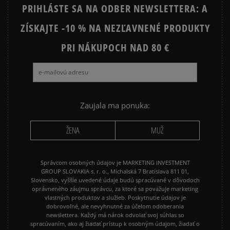
PRIHLÁSTE SA NA ODBER NEWSLETTERA: A
ZÍSKAJTE -10 % NA NEZĽAVNENÉ PRODUKTY
Ako zhromažďujeme recenzie?
PRI NÁKUPOCH NAD 80 €
Recenzie zákazníkov
Vymazať
Hľadať
Zaujala ma ponuka:
ŽENA
MUŽ
Správcom osobných údajov je MARKETING INVESTMENT
GROUP SLOVAKIA s. r. o., Michalská 7 Bratislava 811 01,
Slovensko, vyššie uvedené údaje budú spracúvané v dôvodoch
oprávneného záujmu správcu, za ktoré sa považuje marketing
vlastných produktov a služieb. Poskytnutie údajov je
dobrovoľné, ale nevyhnutné za účelom odoberania
newslettera. Každý má nárok odvolať svoj súhlas so
spracúvaním, ako aj žiadať prístup k osobným údajom, žiadať o