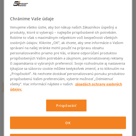
NEW ERA ČIAPKA SEERSUCKER
920 ATHLETICS OAKLAND
Chránime Vaše údaje
ATHLETICS
Venujeme všetko úsilie, aby bol nákup našich Zákazníkov úspešný a
produkty, ktoré si vyberajú – najlepšie prispôsobené ich potrebám.
pánske, šiltovky
Robíme to však s maximálnym rešpektom voči bezpečnosti všetkých
osobných údajov. Kliknite „OK”, ak chcete, aby sme informácie o Vašom
5.0
(
2
)
správaní na našej stránke mohli použiť na prípravu obsahu
personalizovaného priamo pre Vás, vrátane odporúčaní produktov
29
€
prispôsobených Vašim potrebám a záujmom, personalizovanej reklamy
cena s DPH
či zapamätania si vybraných preferencií. Svoje rozhodnutie aj nastavenia
týkajúce sa súborov cookie môžete kedykoľvek zmeniť, a to kliknutím na
34
€
-15%
(najnižšia cena za posledných 30 dní pred zľavou)
„Prispôsobiť”. Ak nechcete dostávať personalizovanú ponuku produktov
35
€
-17%
(počiatočná cena)
prispôsobenú Vašim preferenciám, vyberte možnosť „Odmietnuť
všetky”. Viac informácií nájdete v našich
zásadách ochrany osobných
+ 29 BODOV V
SIZEERCLUBE
údajov.
FARBA
BIELA
Prispôsobiť
OK