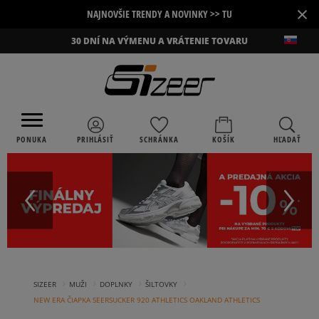
×
NAJNOVŠIE TRENDY A NOVINKY >> TU
30 DNÍ NA VÝMENU A VRÁTENIE TOVARU
PONUKA
PRIHLÁSIŤ
SCHRÁNKA
KOŠÍK
HĽADAŤ
›
›
›
›
SIZEER
MUŽI
DOPLNKY
ŠILTOVKY
NEW ERA ČIAPKA SEERSUCKER 920 ATHLETICS OAKLAND ATHLETICS