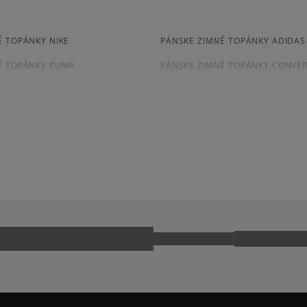
prevod,
102
počet recenz
kartou,
platba na dobierku.
zo všetkých čia
É TOPÁNKY NIKE
PÁNSKE ZIMNÉ TOPÁNKY ADIDAS
Získané recenzie a overe
É TOPÁNKY PUMA
PÁNSKE ZIMNÉ TOPÁNKY CONVE
EURO HIKER
TIMBERLAND EURO SPRINT
HI MTE
Ako zhromažďujeme r