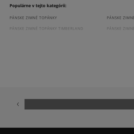
Populárne v tejto kategórii:
PÁNSKE ZIMNÉ TOPÁNKY
PÁNSKE ZIMN
PÁNSKE ZIMNÉ TOPÁNKY TIMBERLAND
PÁNSKE ZIMN
Prezrite si populárne kolekcie tenisiek:
TIMBERLAND 6 INCH PREMIUM
TIMBERLAND 
VANS SK8 HI MTE
VANS UA SK8 