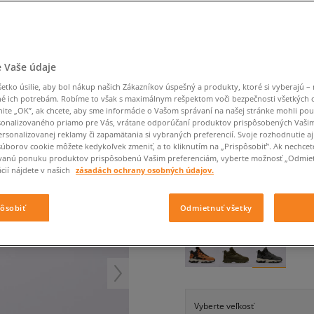
Converse Chuck Taylor
Havaianas
Starostlivosť o obuv
Confront
Champion
EMU Australia
Starostlivosť o obuv
Boxerky
All Star
Dickies
Čiapky
Converse
Confront
Ellesse
Čiapky
Klobúky
Nike Air Max 90
Saucony
Šály a rukavice
Crocs
Converse
Fila
Rukavice
Starostlivosť o obuv
Nike Air Max DN8
Clarks
Dr. Martens
DC
Jansport
Klobúky
Čiapky
FILA RAY TRACER TR 2
 Vaše údaje
Nike Air Force 1 LV8
Eastpak
Dickies
Jordan
Rukavice
Jordan 4
pánske, outdoor
tko úsilie, aby bol nákup našich Zákazníkov úspešný a produkty, ktoré si vyberajú – 
Empire
Eastpak
Lacoste
é ich potrebám. Robíme to však s maximálnym rešpektom voči bezpečnosti všetkých
New Balance 530
nite „OK”, ak chcete, aby sme informácie o Vašom správaní na našej stránke mohli pou
4.9
(
102
)
New Balance 1906
onalizovaného priamo pre Vás, vrátane odporúčaní produktov prispôsobených Vaši
rsonalizovanej reklamy či zapamätania si vybraných preferencií. Svoje rozhodnutie aj
95
€
Puma Speedcat
cena s DPH
súborov cookie môžete kedykoľvek zmeniť, a to kliknutím na „Prispôsobiť”. Ak nechcet
vanú ponuku produktov prispôsobenú Vašim preferenciám, vyberte možnosť „Odmiet
Puma Suede XL
cií nájdete v našich
zásadách ochrany osobných údajov.
Puma Palermo
+ 95 BODOV V
SIZEERCLU
Asics Gel-NYC Rugged
pôsobiť
Odmietnuť všetky
FARBA
SIVÁ
Vyberte veľkosť