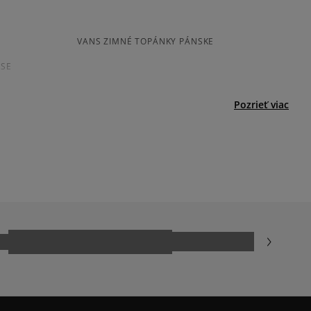
menšia
súhlasí
väčšia
ií
3
0%
s
VANS ZIMNÉ TOPÁNKY PÁNSKE
né
Šírka
Počet hlasov: 7
2
RSE
0%
úzka
štandar
široká
1
dná
1%
Pozrieť viac
TIMBERLAND FIELD TREKKER
ecenzie?
Recenzie zákazníkov
Vymazať
Hľadať