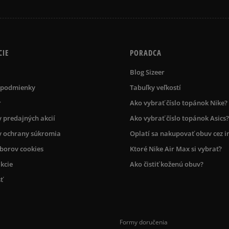
CIE
PORADCA
Blog Sizeer
 podmienky
Tabuľky veľkostí
r
Ako vybrať číslo topánok Nike?
 predajných akcií
Ako vybrať číslo topánok Asics?
 ochrany súkromia
Oplatí sa nakupovať obuv cez i
úborov cookies
Ktoré Nike Air Max si vybrať?
kcie
Ako čistiť koženú obuv?
ť
Formy doručenia