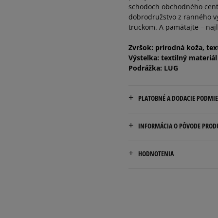
schodoch obchodného centra 
dobrodružstvo z ranného vý
truckom. A pamätajte – najl
Zvršok: prírodná koža, tex
Výstelka: textilný materiál
Podrážka: LUG
PLATOBNÉ A DODACIE PODMI
Doručenie zadarmo od 80 €
INFORMÁCIA O PÔVODE PROD
Dodacia lehota: 2 až 6 prac
Marketing Investment Grou
Dostupné spôsoby doručen
HODNOTENIA
os. Dywizjonu 303 Paw. 1
kuriér,
31-871 Cracow, Poland
packeta (zásielkovňa - 
slovenská pošta - na adr
contact@miggroup.com
osobné prevzatie v preda
4.9
Dostupné spôsoby platby: