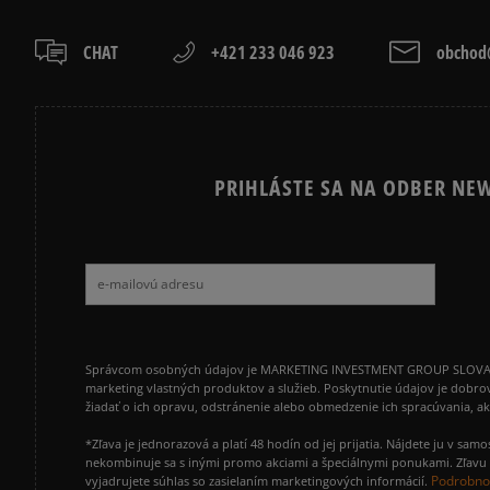
CHAT
+421 233 046 923
obchod@
PRIHLÁSTE SA NA ODBER NEW
Správcom osobných údajov je MARKETING INVESTMENT GROUP SLOVAKIA s.
marketing vlastných produktov a služieb. Poskytnutie údajov je dobro
žiadať o ich opravu, odstránenie alebo obmedzenie ich spracúvania, 
*Zľava je jednorazová a platí 48 hodín od jej prijatia. Nájdete ju v s
nekombinuje sa s inými promo akciami a špeciálnymi ponukami. Zľavu v
Podrobnos
vyjadrujete súhlas so zasielaním marketingových informácií.