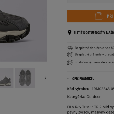
Veľkosti EU
PR
41
26 cm
ZISTIŤ DOSTUPNOSŤ V NAŠ
42
27 cm
Bezplatné doručenie nad 8
43
28 cm
Bezplatné vrátenie v preda
30 dní na výmenu alebo vrá
44
28,5 cm
OPIS PRODUKTU
45
29,5 cm
Kód výrobcu:
1RM02843-0
46
30 cm
Kategória:
Outdoor
FILA Ray Tracer TR 2 Mid v
pevný zvršok, masívny dezé