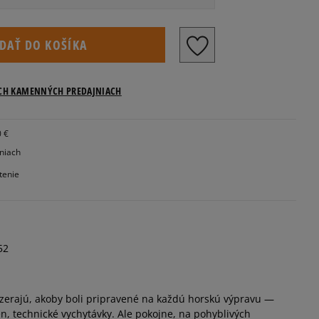
Veľkosti US
IDAŤ DO KOŠÍKA
ICH KAMENNÝCH PREDAJNIACH
Informovať o dostupnosti
0 €
Informovať o dostupnosti
jniach
tenie
52
yzerajú, akoby boli pripravené na každú horskú výpravu —
n, technické vychytávky. Ale pokojne, na pohyblivých