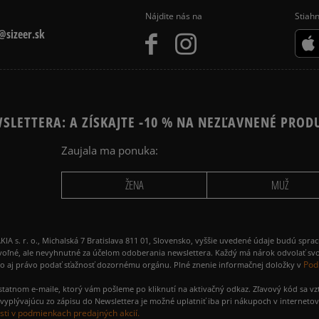
Nájdite nás na
Stiahn
sizeer.sk
SLETTERA: A ZÍSKAJTE -10 % NA NEZĽAVNENÉ PROD
Zaujala ma ponuka:
ŽENA
MUŽ
 r. o., Michalská 7 Bratislava 811 01, Slovensko, vyššie uvedené údaje budú spra
voľné, ale nevyhnutné za účelom odoberania newslettera. Každý má nárok odvolať svo
Pod
ako aj právo podať sťažnosť dozornému orgánu. Plné znenie informačnej doložky v
amostatnom e-maile, ktorý vám pošleme po kliknutí na aktivačný odkaz. Zľavový kód sa v
yplývajúcu zo zápisu do Newslettera je možné uplatniť iba pri nákupoch v interneto
ti v podmienkach predajných akcií.