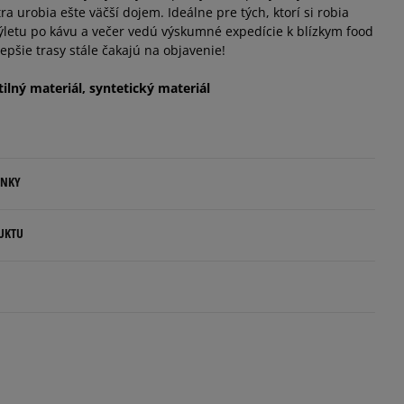
urobia ešte väčší dojem. Ideálne pre tých, ktorí si robia
letu po kávu a večer vedú výskumné expedície k blízkym food
epšie trasy stále čakajú na objavenie!
tilný materiál, syntetický materiál
ENKY
.
UKTU
ovné dni.
p S.A.
ia:
kamenná pobočka, výdejné boxy: Z-BOX),
5
esu,
95%
Súhlas s
Počet
jni.
veľkosťou
hlasov: 7
4
4%