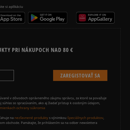
ite si aplikáciu
UKTY PRI NÁKUPOCH NAD 80 €
cúvané v dôvodoch oprávneného záujmu správcu, za ktoré sa považuje
j súhlas so spracúvaním, ako aj žiadať prístup k osobným údajom,
mienkach ochrany súkromia
nezľavnené produkty
špeciálnych produktov
zťahuje na
s výnimkou
,
vom obchode. Pamätajte, že prihlásením sa na odber newslettera