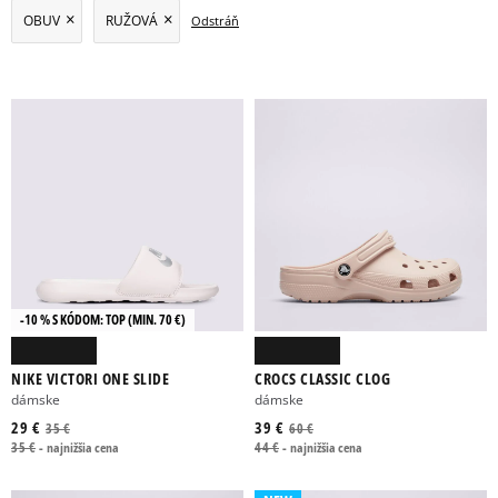
OBUV
RUŽOVÁ
Odstráň
BEŽECKÁ OBUV
CASUALOVÁ OBUV
KECKY
SANDÁLE
ŠĽAPKY
TENISKY
TURISTICKÁ OBUV
ACTION SPORT
BIELIZEŇ
DŽÍNSY
FLÍSOVÉ MIKINY
KOPAČKY
KOŠELE
MIKINY
NOHAVICE
POLO TRIČKÁ
PONOŽKY
PRECHODNÉ BUNDY
RUKSAKY
SHORTS
STAROSTLIVOSŤ O OBUV
SUKNE
SVETRE
ŠATY
-10 % S KÓDOM: TOP (MIN. 70 €)
ŠILTOVKY
TANK TOPY
TAŠKY
TOPY
TRÉNINGOVÁ OBUV
NIKE VICTORI ONE SLIDE
CROCS CLASSIC CLOG
TRIČKÁ
VESTY
ZIMNÉ BUNDY
ZIMNÉ ČIAPKY
dámske
dámske
29 €
39 €
35 €
60 €
ZIMNÉ DOPLNKY
35 €
-
najnižšia cena
44 €
-
najnižšia cena