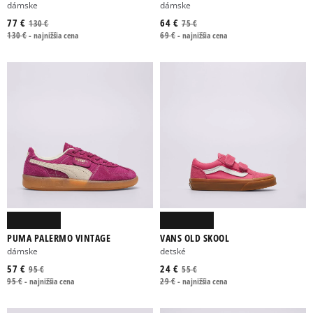
dámske
dámske
77 €
64 €
130 €
75 €
130 €
-
najnižšia cena
69 €
-
najnižšia cena
PUMA PALERMO VINTAGE
VANS OLD SKOOL
dámske
detské
57 €
24 €
95 €
55 €
95 €
-
najnižšia cena
29 €
-
najnižšia cena