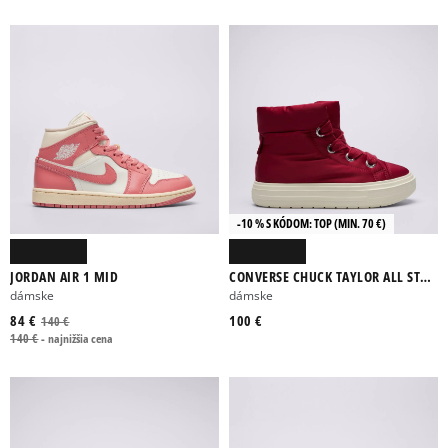
-10 % S KÓDOM: TOP (MIN. 70 €)
JORDAN AIR 1 MID
CONVERSE CHUCK TAYLOR ALL STAR
ELEMENTS BOOT
dámske
dámske
84 €
100 €
140 €
140 €
-
najnižšia cena