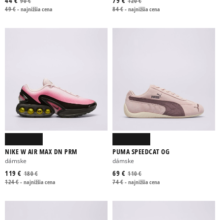
44 €
79 €
90 €
120 €
49 €
-
najnižšia cena
84 €
-
najnižšia cena
NIKE W AIR MAX DN PRM
PUMA SPEEDCAT OG
dámske
dámske
119 €
69 €
180 €
110 €
124 €
-
najnižšia cena
74 €
-
najnižšia cena