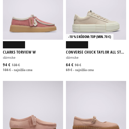
-10 % S KÓDOM: TOP (MIN. 70 €)
CLARKS TORVIEW W
CONVERSE CHUCK TAYLOR ALL STAR
CRUISE
dámske
dámske
94 €
64 €
130 €
90 €
104 €
-
najnižšia cena
69 €
-
najnižšia cena