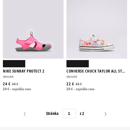
NIKE SUNRAY PROTECT 2
CONVERSE CHUCK TAYLOR ALL STAR
2V
detské
detské
24 €
22 €
40 €
48 €
29 €
-
najnižšia cena
29 €
-
najnižšia cena
Stránka
z 2