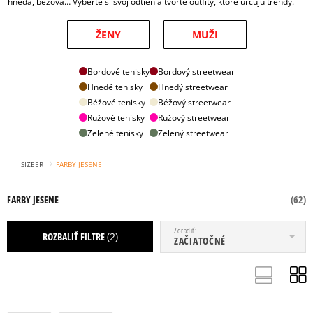
hnedá, béžová… Vyberte si svoj odtieň a tvorte outfity, ktoré určujú trendy.
ŽENY
MUŽI
Bordové tenisky
Bordový streetwear
Hnedé tenisky
Hnedý streetwear
Béžové tenisky
Béžový streetwear
Ružové tenisky
Ružový streetwear
Zelené tenisky
Zelený streetwear
›
SIZEER
FARBY JESENE
FARBY JESENE
(
62
)
OD
DO
Zoradiť
ROZBALIŤ FILTRE
(2)
ZAČIATOČNÉ
OBLEČENIE
OBUV
DOPLNKY