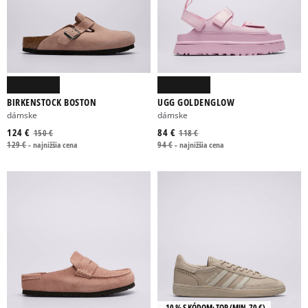
Viac
BÉŽOVÁ
BORDOVÁ
ČIERNA
HNEDÁ
KHAKI
Viac
BIRKENSTOCK BOSTON
UGG GOLDENGLOW
dámske
dámske
124 €
84 €
150 €
118 €
FILTROVAŤ PRODUKTY
129 €
-
najnižšia cena
94 €
-
najnižšia cena
ODSTRÁNIŤ VYBRANÉ
-10 % S KÓDOM: TOP (MIN. 70 €)