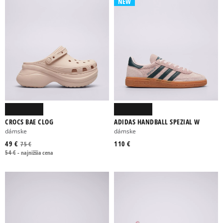
NEW
DÁMSKE
DETSKÉ
PÁNSKE
UNISEX
21
22
23
23,5
24
CROCS BAE CLOG
ADIDAS HANDBALL SPEZIAL W
dámske
dámske
Viac
49 €
110 €
75 €
54 €
-
najnižšia cena
ADIDAS
ASICS
BIRKENSTOCK
CLARKS
CONVERSE