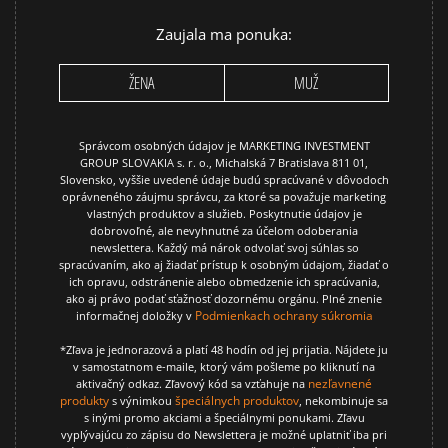
Zaujala ma ponuka:
ŽENA
MUŽ
Správcom osobných údajov je MARKETING INVESTMENT
GROUP SLOVAKIA s. r. o., Michalská 7 Bratislava 811 01,
Slovensko, vyššie uvedené údaje budú spracúvané v dôvodoch
oprávneného záujmu správcu, za ktoré sa považuje marketing
vlastných produktov a služieb. Poskytnutie údajov je
dobrovoľné, ale nevyhnutné za účelom odoberania
newslettera. Každý má nárok odvolať svoj súhlas so
spracúvaním, ako aj žiadať prístup k osobným údajom, žiadať o
ich opravu, odstránenie alebo obmedzenie ich spracúvania,
ako aj právo podať sťažnosť dozornému orgánu. Plné znenie
Podmienkach ochrany súkromia
informačnej doložky v
*Zľava je jednorazová a platí 48 hodín od jej prijatia. Nájdete ju
v samostatnom e-maile, ktorý vám pošleme po kliknutí na
nezľavnené
aktivačný odkaz. Zľavový kód sa vzťahuje na
produkty
špeciálnych produktov
s výnimkou
, nekombinuje sa
s inými promo akciami a špeciálnymi ponukami. Zľavu
vyplývajúcu zo zápisu do Newslettera je možné uplatniť iba pri