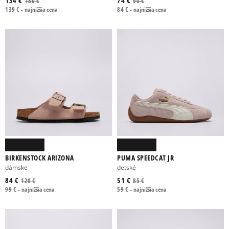
134 €
74 €
180 €
90 €
139 €
-
najnižšia cena
84 €
-
najnižšia cena
BIRKENSTOCK ARIZONA
PUMA SPEEDCAT JR
dámske
detské
84 €
51 €
120 €
85 €
99 €
-
najnižšia cena
59 €
-
najnižšia cena