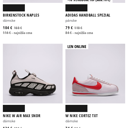
BIRKENSTOCK NAPLES
ADIDAS HANDBALL SPEZIAL
dámske
pánske
104 €
79 €
160 €
110 €
114 €
-
najnižšia cena
84 €
-
najnižšia cena
LEN ONLINE
NIKE W AIR MAX SNDR
W NIKE CORTEZ TXT
dámske
dámske