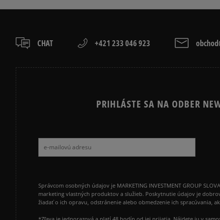
CHAT
+421 233 046 923
obchod@
PRIHLÁSTE SA NA ODBER NEW
Správcom osobných údajov je MARKETING INVESTMENT GROUP SLOVAKIA s.
marketing vlastných produktov a služieb. Poskytnutie údajov je dobro
žiadať o ich opravu, odstránenie alebo obmedzenie ich spracúvania, 
*Zľava je jednorazová a platí 48 hodín od jej prijatia. Nájdete ju v s