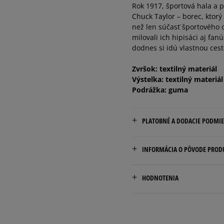
Rok 1917, športová hala a p
33
20 cm
Chuck Taylor – borec, ktorý
než len súčasť športového o
milovali ich hipisáci aj fan
34
21 cm
dodnes si idú vlastnou ces
35
22 cm
Zvršok: textilný materiál
Výstelka: textilný materiál
Podrážka: guma
PLATOBNÉ A DODACIE PODMI
Doručenie zadarmo od 80 €
INFORMÁCIA O PÔVODE PROD
Dodacia lehota: 2 až 6 prac
Converse Europe B.V.
Dostupné spôsoby doručen
HODNOTENIA
Colosseum 1
kuriér,
1213 NL Hilversum, Nether
packeta (zásielkovňa - 
slovenská pošta - na adr
europe@converse.com