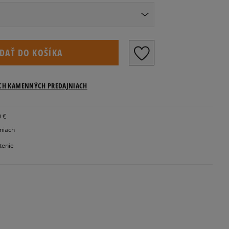
Veľkosti US
IDAŤ DO KOŠÍKA
Informovať o dostupnosti
ICH KAMENNÝCH PREDAJNIACH
Informovať o dostupnosti
0 €
Informovať o dostupnosti
jniach
tenie
Informovať o dostupnosti