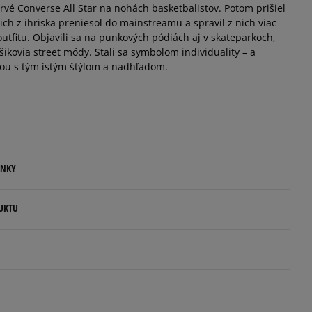
rvé Converse All Star na nohách basketbalistov. Potom prišiel
Informovať o dostupnosti
 ich z ihriska preniesol do mainstreamu a spravil z nich viac
utfitu. Objavili sa na punkových pódiách aj v skateparkoch,
úšikovia street módy. Stali sa symbolom individuality – a
tou s tým istým štýlom a nadhľadom.
ENKY
.
UKTU
ovné dni.
ia:
lands
kamenná pobočka, výdejné boxy: Z-BOX),
esu,
5
100%