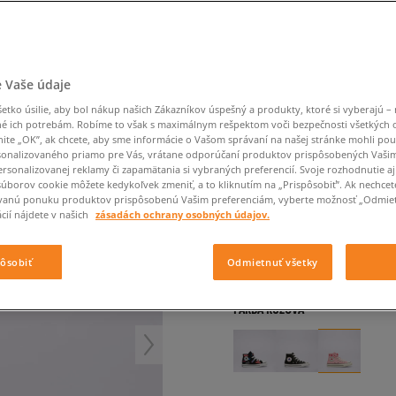
Converse Chuck Taylor
Havaianas
Starostlivosť o obuv
Confront
Champion
EMU Australia
Starostlivosť o obuv
Boxerky
All Star
Dickies
Čiapky
Converse
Confront
Ellesse
Čiapky
Klobúky
Nike Air Max 90
Saucony
Šály a rukavice
Crocs
Converse
Fila
Rukavice
Starostlivosť o obuv
Nike Air Max DN8
Clarks
Dr. Martens
DC
Jansport
Klobúky
Čiapky
CONVERSE CHUCK TAY
 Vaše údaje
Nike Air Force 1 LV8
Eastpak
Dickies
Jordan
Rukavice
Jordan 4
detské, tenisky
tko úsilie, aby bol nákup našich Zákazníkov úspešný a produkty, ktoré si vyberajú – 
Empire
Eastpak
Lacoste
é ich potrebám. Robíme to však s maximálnym rešpektom voči bezpečnosti všetkých
New Balance 530
nite „OK”, ak chcete, aby sme informácie o Vašom správaní na našej stránke mohli pou
5.0
(
30
)
New Balance 1906
onalizovaného priamo pre Vás, vrátane odporúčaní produktov prispôsobených Vaši
rsonalizovanej reklamy či zapamätania si vybraných preferencií. Svoje rozhodnutie aj
37
€
Puma Speedcat
cena s DPH
súborov cookie môžete kedykoľvek zmeniť, a to kliknutím na „Prispôsobiť”. Ak nechcet
vanú ponuku produktov prispôsobenú Vašim preferenciám, vyberte možnosť „Odmiet
Puma Suede XL
cií nájdete v našich
zásadách ochrany osobných údajov.
44
€
-16%
(najnižšia cena za pos
Puma Palermo
60
€
-38%
(počiatočná cena)
Asics Gel-NYC Rugged
pôsobiť
Odmietnuť všetky
+ 37 BODOV V
SIZEERCLU
FARBA
RUŽOVÁ