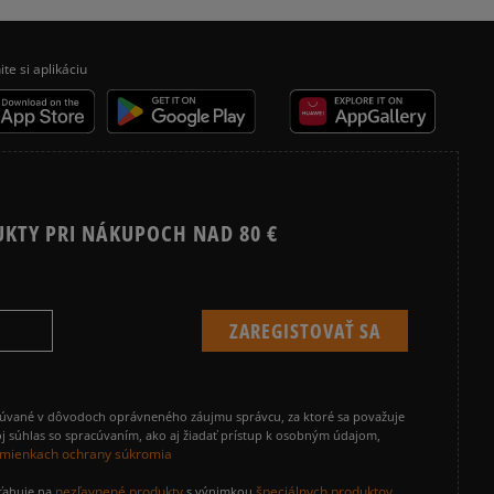
ite si aplikáciu
UKTY PRI NÁKUPOCH NAD 80 €
cúvané v dôvodoch oprávneného záujmu správcu, za ktoré sa považuje
j súhlas so spracúvaním, ako aj žiadať prístup k osobným údajom,
mienkach ochrany súkromia
nezľavnené produkty
špeciálnych produktov
zťahuje na
s výnimkou
,