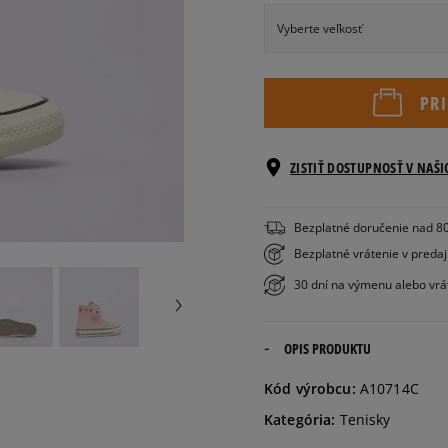
Vyberte veľkosť
Veľkosti EU
PR
27
17 cm
ZISTIŤ DOSTUPNOSŤ V NAŠ
28
17 cm
Bezplatné doručenie nad 8
29
18 cm
Bezplatné vrátenie v preda
30 dní na výmenu alebo vrá
30
18,5 cm
OPIS PRODUKTU
31
19 cm
Kód výrobcu:
A10714C
32
19,5 cm
Kategória:
Tenisky