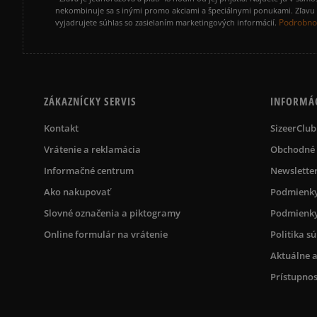
nekombinuje sa s inými promo akciami a špeciálnymi ponukami. Zľavu v
Podrobnos
vyjadrujete súhlas so zasielaním marketingových informácií.
ZÁKAZNÍCKY SERVIS
INFORMÁ
Kontakt
SizeerClub
Vrátenie a reklamácia
Obchodné
Informačné centrum
Newslette
Ako nakupovať
Podmienky
Slovné označenia a piktogramy
Podmienky
Online formulár na vrátenie
Politika s
Aktuálne a
Prístupnos