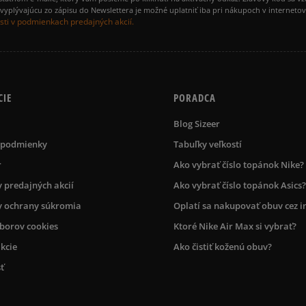
yplývajúcu zo zápisu do Newslettera je možné uplatniť iba pri nákupoch v interneto
ti v podmienkach predajných akcií.
CIE
PORADCA
Blog Sizeer
 podmienky
Tabuľky veľkostí
r
Ako vybrať číslo topánok Nike?
 predajných akcií
Ako vybrať číslo topánok Asics?
 ochrany súkromia
Oplatí sa nakupovať obuv cez i
úborov cookies
Ktoré Nike Air Max si vybrať?
kcie
Ako čistiť koženú obuv?
ť