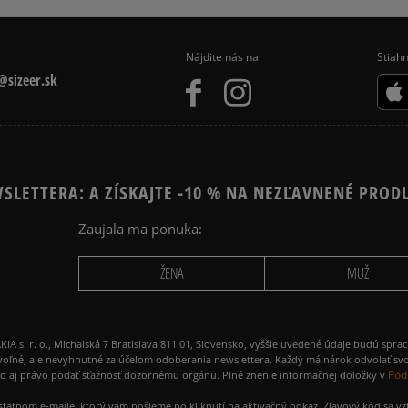
Nájdite nás na
Stiahn
sizeer.sk
SLETTERA: A ZÍSKAJTE -10 % NA NEZĽAVNENÉ PROD
Zaujala ma ponuka:
ŽENA
MUŽ
 r. o., Michalská 7 Bratislava 811 01, Slovensko, vyššie uvedené údaje budú spra
voľné, ale nevyhnutné za účelom odoberania newslettera. Každý má nárok odvolať svo
Pod
ako aj právo podať sťažnosť dozornému orgánu. Plné znenie informačnej doložky v
amostatnom e-maile, ktorý vám pošleme po kliknutí na aktivačný odkaz. Zľavový kód sa v