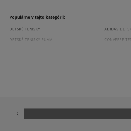
Populárne v tejto kategórii:
DETSKÉ TENISKY
ADIDAS DETSK
DETSKÉ TENISKY PUMA
CONVERSE TE
ČIERNE DETSKÉ TENISKY
Prezrite si populárne kolekcie detských tenisiek:
ADIDAS CAMPUS
ADIDAS GAZE
ADIDAS SUPERSTAR
AIR JORDAN
JORDAN 4
NIKE AIR FORC
NIKE SHOX