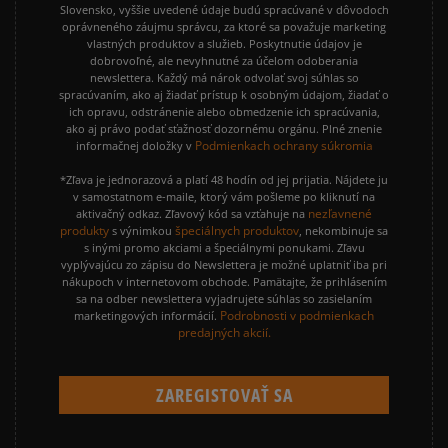
Slovensko, vyššie uvedené údaje budú spracúvané v dôvodoch
oprávneného záujmu správcu, za ktoré sa považuje marketing
vlastných produktov a služieb. Poskytnutie údajov je
dobrovoľné, ale nevyhnutné za účelom odoberania
newslettera. Každý má nárok odvolať svoj súhlas so
spracúvaním, ako aj žiadať prístup k osobným údajom, žiadať o
ich opravu, odstránenie alebo obmedzenie ich spracúvania,
ako aj právo podať sťažnosť dozornému orgánu. Plné znenie
Podmienkach ochrany súkromia
informačnej doložky v
*Zľava je jednorazová a platí 48 hodín od jej prijatia. Nájdete ju
v samostatnom e-maile, ktorý vám pošleme po kliknutí na
nezľavnené
aktivačný odkaz. Zľavový kód sa vzťahuje na
produkty
špeciálnych produktov
s výnimkou
, nekombinuje sa
s inými promo akciami a špeciálnymi ponukami. Zľavu
vyplývajúcu zo zápisu do Newslettera je možné uplatniť iba pri
nákupoch v internetovom obchode. Pamätajte, že prihlásením
sa na odber newslettera vyjadrujete súhlas so zasielaním
Podrobnosti v podmienkach
marketingových informácií.
predajných akcií.