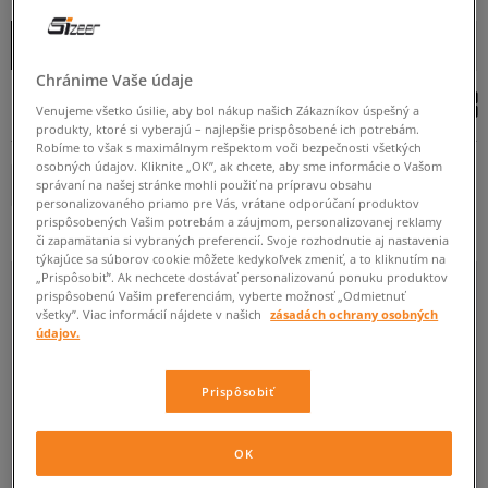
OD
DO
Zoradiť
ROZBALIŤ FILTRE
(1)
ZAČIATOČNÉ
Chránime Vaše údaje
Venujeme všetko úsilie, aby bol nákup našich Zákazníkov úspešný a
produkty, ktoré si vyberajú – najlepšie prispôsobené ich potrebám.
MLÁDEŽNÍCKE
PRE MALÉ DETI
PRE KOJENCOV A BATOĽATÁ
Robíme to však s maximálnym rešpektom voči bezpečnosti všetkých
osobných údajov. Kliknite „OK”, ak chcete, aby sme informácie o Vašom
PUMA
Odstráň
správaní na našej stránke mohli použiť na prípravu obsahu
personalizovaného priamo pre Vás, vrátane odporúčaní produktov
prispôsobených Vašim potrebám a záujmom, personalizovanej reklamy
či zapamätania si vybraných preferencií. Svoje rozhodnutie aj nastavenia
týkajúce sa súborov cookie môžete kedykoľvek zmeniť, a to kliknutím na
„Prispôsobiť”. Ak nechcete dostávať personalizovanú ponuku produktov
prispôsobenú Vašim preferenciám, vyberte možnosť „Odmietnuť
34,5
35
35,5
36
37
všetky”. Viac informácií nájdete v našich
zásadách ochrany osobných
údajov.
Viac
Prispôsobiť
OK