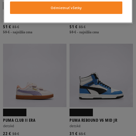
Odmietnuť všetky
ADIDAS
ASICS
CONVERSE
FILA
JORDAN
PUMA SPEEDCAT JR
PUMA SPEEDCAT JR
detské
detské
Viac
51 €
51 €
85 €
85 €
59 €
-
najnižšia cena
59 €
-
najnižšia cena
KOŽA
SEMIŠ-NUBUK
SIEŤOVINA
SYNTETICKÝ
FIALOVÁ
MODRÁ
RUŽOVÁ
TMAVOMODRÁ
BÉŽOVÁ
Viac
PUMA CLUB II ERA
PUMA REBOUND V6 MID JR
NÍZKA
VYSOKÁ
detské
detské
22 €
31 €
50 €
65 €