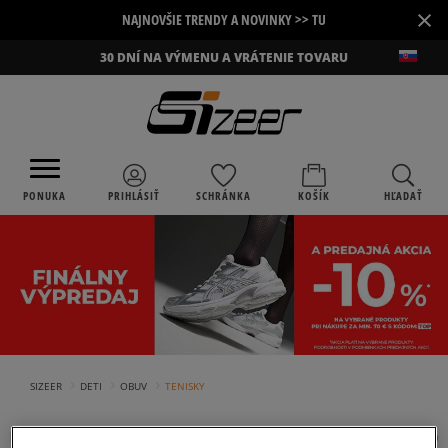
×
NAJNOVŠIE TRENDY A NOVINKY >> TU
30 DNÍ NA VÝMENU A VRÁTENIE TOVARU
PONUKA
PRIHLÁSIŤ
SCHRÁNKA
KOŠÍK
HĽADAŤ
›
›
›
SIZEER
DETI
OBUV
TENISKY
DETSKÉ TENISKY PUMA
(
4
)