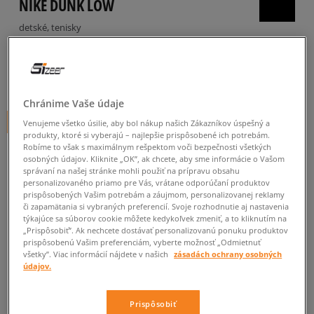
NIKE DUNK LOW
detské, tenisky
5.0
(
647
)
69
€
cena s DPH
Chránime Vaše údaje
+ 69 BODOV V
SIZEERCLUBE
Venujeme všetko úsilie, aby bol nákup našich Zákazníkov úspešný a
produkty, ktoré si vyberajú – najlepšie prispôsobené ich potrebám.
Robíme to však s maximálnym rešpektom voči bezpečnosti všetkých
osobných údajov. Kliknite „OK”, ak chcete, aby sme informácie o Vašom
správaní na našej stránke mohli použiť na prípravu obsahu
personalizovaného priamo pre Vás, vrátane odporúčaní produktov
prispôsobených Vašim potrebám a záujmom, personalizovanej reklamy
či zapamätania si vybraných preferencií. Svoje rozhodnutie aj nastavenia
Informujte ma o dostupnosti
týkajúce sa súborov cookie môžete kedykoľvek zmeniť, a to kliknutím na
„Prispôsobiť”. Ak nechcete dostávať personalizovanú ponuku produktov
Ak bude položka opäť dostupná, dostanete od nás oznámenie.
prispôsobenú Vašim preferenciám, vyberte možnosť „Odmietnuť
všetky”. Viac informácií nájdete v našich
zásadách ochrany osobných
údajov.
Vyberte veľkosť
Prispôsobiť
Veľkosti EU
Veľkosti US
ZISTIŤ DOSTUPNOSŤ V NAŠICH KAMENNÝCH PREDAJNIACH