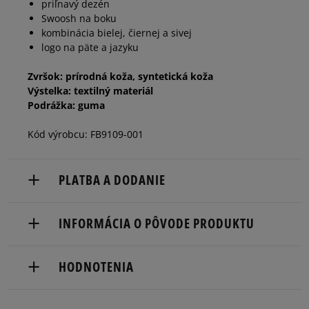
priľnavý dezén
Swoosh na boku
40
25 cm
Informovať o dostupnosti
kombinácia bielej, čiernej a sivej
logo na päte a jazyku
Zvršok: prírodná koža, syntetická koža
Výstelka: textilný materiál
Podrážka: guma
Kód výrobcu: FB9109-001
PLATBA A DODANIE
Doručenie zadarmo od 80 €.
INFORMÁCIA O PÔVODE PRODUKTU
Dodacia lehota: 2 až 6 pracovné dni.
Nike European Headquarters
Dostupné spôsoby doručenia:
HODNOTENIA
Colosseum
kuriér,
11213 NL Hilversum, Netherlands
packeta (zásielkovňa - kamenná pobočka, výdejné