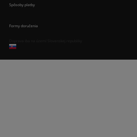
Spôsoby platby
Formy doručenia
Doprava iba na území Slovenskej republiky