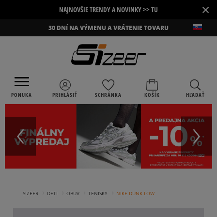
×
NAJNOVŠIE TRENDY A NOVINKY >> TU
30 DNÍ NA VÝMENU A VRÁTENIE TOVARU
PONUKA
PRIHLÁSIŤ
SCHRÁNKA
KOŠÍK
HĽADAŤ
›
›
›
›
SIZEER
DETI
OBUV
TENISKY
NIKE DUNK LOW