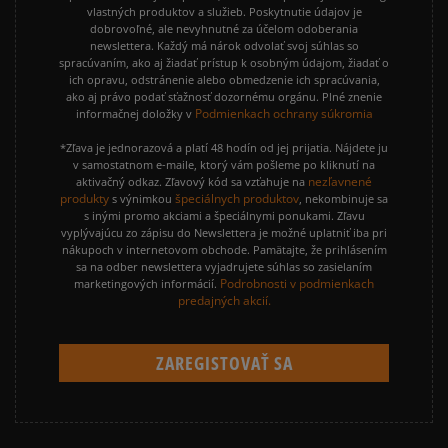
vlastných produktov a služieb. Poskytnutie údajov je
dobrovoľné, ale nevyhnutné za účelom odoberania
newslettera. Každý má nárok odvolať svoj súhlas so
spracúvaním, ako aj žiadať prístup k osobným údajom, žiadať o
ich opravu, odstránenie alebo obmedzenie ich spracúvania,
ako aj právo podať sťažnosť dozornému orgánu. Plné znenie
Podmienkach ochrany súkromia
informačnej doložky v
*Zľava je jednorazová a platí 48 hodín od jej prijatia. Nájdete ju
v samostatnom e-maile, ktorý vám pošleme po kliknutí na
nezľavnené
aktivačný odkaz. Zľavový kód sa vzťahuje na
produkty
špeciálnych produktov
s výnimkou
, nekombinuje sa
s inými promo akciami a špeciálnymi ponukami. Zľavu
vyplývajúcu zo zápisu do Newslettera je možné uplatniť iba pri
nákupoch v internetovom obchode. Pamätajte, že prihlásením
sa na odber newslettera vyjadrujete súhlas so zasielaním
Podrobnosti v podmienkach
marketingových informácií.
predajných akcií.