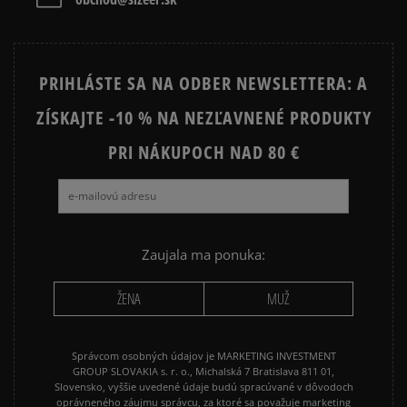
Vymazať
Hľadať
STAR
JORDAN 4
NIKE AIR FORCE 1
PRIHLÁSTE SA NA ODBER NEWSLETTERA: A
NIKE AIR FORCE 1 LV8
NIKE DUNK
ZÍSKAJTE -10 % NA NEZĽAVNENÉ PRODUKTY
NIKE SHOX
PRI NÁKUPOCH NAD 80 €
Zaujala ma ponuka:
ŽENA
MUŽ
Správcom osobných údajov je MARKETING INVESTMENT
GROUP SLOVAKIA s. r. o., Michalská 7 Bratislava 811 01,
Slovensko, vyššie uvedené údaje budú spracúvané v dôvodoch
oprávneného záujmu správcu, za ktoré sa považuje marketing