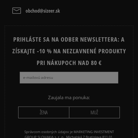
CONVERSE CUCK TAYLOR ALL
JORDAN AIR 1
obchod@sizeer.sk
Vymazať
Hľadať
STAR
JORDAN 4
NIKE AIR FORCE 1
PRIHLÁSTE SA NA ODBER NEWSLETTERA: A
NIKE AIR FORCE 1 LV8
NIKE DUNK
ZÍSKAJTE -10 % NA NEZĽAVNENÉ PRODUKTY
NIKE SHOX
PRI NÁKUPOCH NAD 80 €
Zaujala ma ponuka:
ŽENA
MUŽ
Správcom osobných údajov je MARKETING INVESTMENT
GROUP SLOVAKIA s. r. o., Michalská 7 Bratislava 811 01,