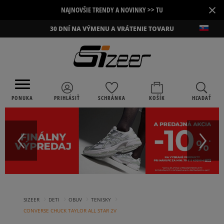
×
NAJNOVŠIE TRENDY A NOVINKY >> TU
30 DNÍ NA VÝMENU A VRÁTENIE TOVARU
PONUKA
PRIHLÁSIŤ
SCHRÁNKA
KOŠÍK
HĽADAŤ
›
›
›
›
SIZEER
DETI
OBUV
TENISKY
CONVERSE CHUCK TAYLOR ALL STAR 2V