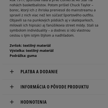
nohách basketbalistov. Potom prišiel Chuck Taylor –
borec, ktorý ich z ihriska preniesol do mainstreamu a
spravil z nich viac než len súčasť športového outfitu.
Objavili sa na punkových pódiách aj v skateparkoch,
milovali ich hipisáci aj fanúšikovia street módy. Stali sa
symbolom individuality – a dodnes si idú vlastnou
cestou s tým istým štýlom a nadhľadom.
Zvršok: textilný materiál
Výstelka: textilný materiál
Podrážka: guma
PLATBA A DODANIE
Doručenie zadarmo od 80 €.
INFORMÁCIA O PÔVODE PRODUKTU
Dodacia lehota: 2 až 6 pracovné dni.
Converse Europe B.V.
Dostupné spôsoby doručenia:
HODNOTENIA
Colosseum 1
kuriér,