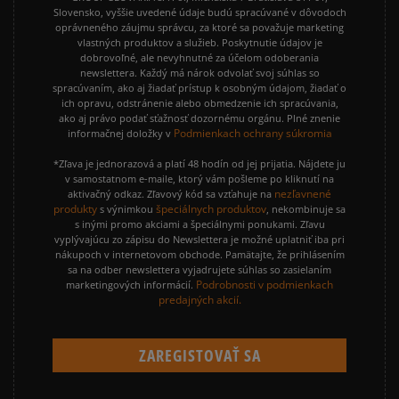
Slovensko, vyššie uvedené údaje budú spracúvané v dôvodoch
oprávneného záujmu správcu, za ktoré sa považuje marketing
vlastných produktov a služieb. Poskytnutie údajov je
dobrovoľné, ale nevyhnutné za účelom odoberania
newslettera. Každý má nárok odvolať svoj súhlas so
spracúvaním, ako aj žiadať prístup k osobným údajom, žiadať o
ich opravu, odstránenie alebo obmedzenie ich spracúvania,
ako aj právo podať sťažnosť dozornému orgánu. Plné znenie
Podmienkach ochrany súkromia
informačnej doložky v
*Zľava je jednorazová a platí 48 hodín od jej prijatia. Nájdete ju
v samostatnom e-maile, ktorý vám pošleme po kliknutí na
nezľavnené
aktivačný odkaz. Zľavový kód sa vzťahuje na
produkty
špeciálnych produktov
s výnimkou
, nekombinuje sa
s inými promo akciami a špeciálnymi ponukami. Zľavu
vyplývajúcu zo zápisu do Newslettera je možné uplatniť iba pri
nákupoch v internetovom obchode. Pamätajte, že prihlásením
sa na odber newslettera vyjadrujete súhlas so zasielaním
Podrobnosti v podmienkach
marketingových informácií.
predajných akcií.