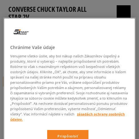
CONVERSE CHUCK TAYLOR ALL
STAR 2V
detské, tenisky
5.0
(
19
)
Chránime Vaše údaje
22
€
cena s DPH
Venujeme všetko úsilie, aby bol nákup našich Zákazníkov úspešný a
produkty, ktoré si vyberajú – najlepšie prispôsobené ich potrebám.
29
€
-24%
(najnižšia cena za posledných 30 dní pred zľavou)
Robíme to však s maximálnym rešpektom voči bezpečnosti všetkých
48
€
-54%
(počiatočná cena)
osobných údajov. Kliknite „OK”, ak chcete, aby sme informácie o Vašom
správaní na našej stránke mohli použiť na prípravu obsahu
+ 22 BODOV V
SIZEERCLUBE
personalizovaného priamo pre Vás, vrátane odporúčaní produktov
prispôsobených Vašim potrebám a záujmom, personalizovanej reklamy
či zapamätania si vybraných preferencií. Svoje rozhodnutie aj nastavenia
FARBA
ČIERNA
týkajúce sa súborov cookie môžete kedykoľvek zmeniť, a to kliknutím na
„Prispôsobiť”. Ak nechcete dostávať personalizovanú ponuku produktov
prispôsobenú Vašim preferenciám, vyberte možnosť „Odmietnuť
všetky”. Viac informácií nájdete v našich
zásadách ochrany osobných
údajov.
Vyberte veľkosť
Prispôsobiť