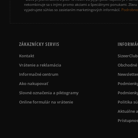
nekombinuje sa s inými promo akciami a špeciálnymi ponukami. Zľavu v
Podrobnos
vyjadrujete súhlas so zasielaním marketingových informácií.
ZÁKAZNÍCKY SERVIS
INFORMÁ
Kontakt
SizeerClub
Vrátenie a reklamácia
Obchodné
Informačné centrum
Newslette
Ako nakupovať
Podmienky
Slovné označenia a piktogramy
Podmienky
Online formulár na vrátenie
Politika s
Aktuálne a
Prístupnos