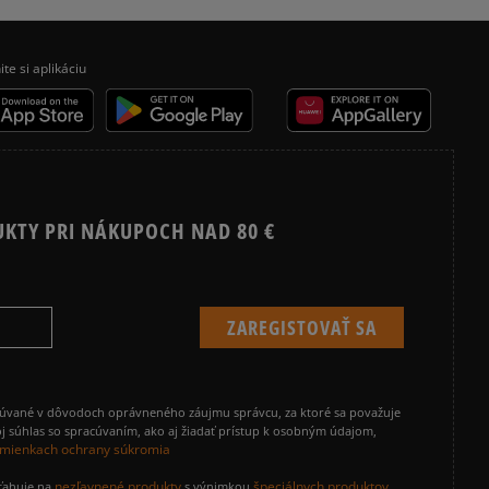
ite si aplikáciu
UKTY PRI NÁKUPOCH NAD 80 €
cúvané v dôvodoch oprávneného záujmu správcu, za ktoré sa považuje
j súhlas so spracúvaním, ako aj žiadať prístup k osobným údajom,
mienkach ochrany súkromia
nezľavnené produkty
špeciálnych produktov
zťahuje na
s výnimkou
,