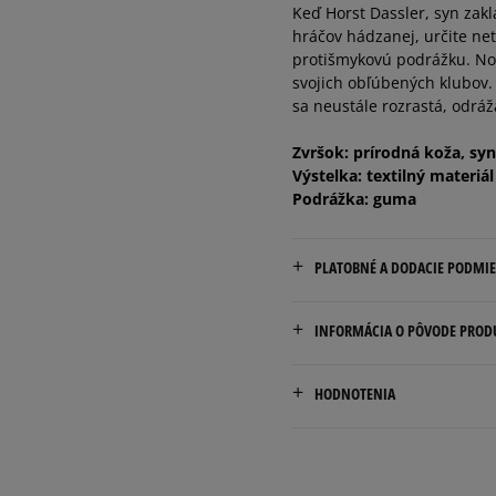
Keď Horst Dassler, syn zak
45 1/3
29 cm
hráčov hádzanej, určite netu
protišmykovú podrážku. No z
svojich obľúbených klubov. 
46
29,5 cm
sa neustále rozrastá, odráž
46 2/3
30 cm
Zvršok: prírodná koža, syn
Výstelka: textilný materiál
Podrážka: guma
PLATOBNÉ A DODACIE PODMI
Doručenie zadarmo od 80 €
INFORMÁCIA O PÔVODE PROD
Dodacia lehota: 2 až 6 prac
adidas
Dostupné spôsoby doručen
HODNOTENIA
Hoogoorddreef 9a
kuriér,
1101 BA Amsterdam, Nethe
packeta (zásielkovňa - 
slovenská pošta - na adr
serviceinfo@onlineshop.ad