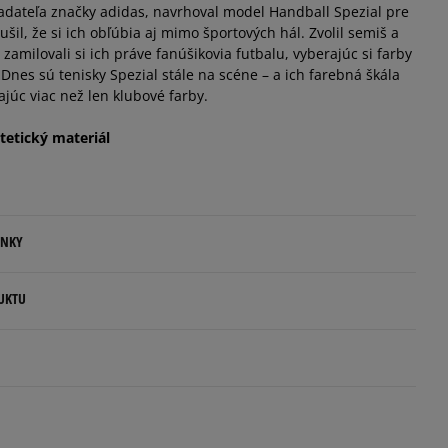
ladateľa značky adidas, navrhoval model Handball Spezial pre
šil, že si ich obľúbia aj mimo športových hál. Zvolil semiš a
amilovali si ich práve fanúšikovia futbalu, vyberajúc si farby
Dnes sú tenisky Spezial stále na scéne – a ich farebná škála
ajúc viac než len klubové farby.
tetický materiál
ENKY
.
UKTU
ovné dni.
ia:
rlands
kamenná pobočka, výdejné boxy: Z-BOX),
5
esu,
96%
idas.com
Šírka
Počet hlasov: 9