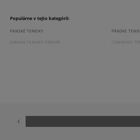
Populárne v tejto kategórii:
PANSKÉ TENISKY
PÁNSKE TENIS
JORDAN TENISKY PÁNSKÉ
CONVERSE TE
TENISKY PUMA PÁNSKE
PÁNSKE TENIS
Prezrite si populárne kolekcie pánskych tenisiek:
ADIDAS CAMPUS
ADIDAS GAZE
ADIDAS SUPERSTAR
AIR JORDAN
JORDAN 4
NEW BALANCE
NIKE AIR FORCE 1 07
NIKE AIR FORC
NIKE P-6000
NIKE SHOX