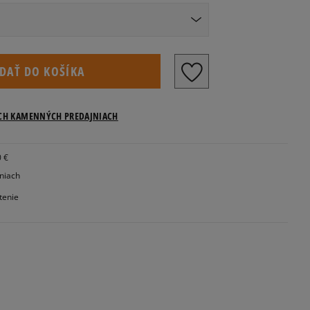
Veľkosti US
IDAŤ DO KOŠÍKA
Informovať o dostupnosti
ICH KAMENNÝCH PREDAJNIACH
0 €
jniach
tenie