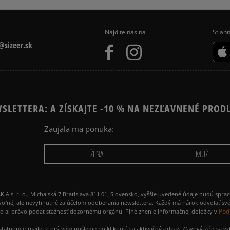
Nájdite nás na
Stiahn
sizeer.sk
SLETTERA: A ZÍSKAJTE -10 % NA NEZĽAVNENÉ PROD
Zaujala ma ponuka:
ŽENA
MUŽ
 r. o., Michalská 7 Bratislava 811 01, Slovensko, vyššie uvedené údaje budú spra
voľné, ale nevyhnutné za účelom odoberania newslettera. Každý má nárok odvolať svo
Pod
ako aj právo podať sťažnosť dozornému orgánu. Plné znenie informačnej doložky v
amostatnom e-maile, ktorý vám pošleme po kliknutí na aktivačný odkaz. Zľavový kód sa v