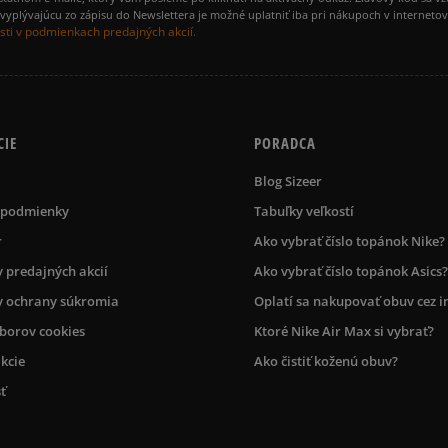
yplývajúcu zo zápisu do Newslettera je možné uplatniť iba pri nákupoch v interneto
ti v podmienkach predajných akcií.
CIE
PORADCA
Blog Sizeer
 podmienky
Tabuľky veľkostí
r
Ako vybrať číslo topánok Nike?
 predajných akcií
Ako vybrať číslo topánok Asics?
 ochrany súkromia
Oplatí sa nakupovať obuv cez i
úborov cookies
Ktoré Nike Air Max si vybrať?
kcie
Ako čistiť koženú obuv?
ť