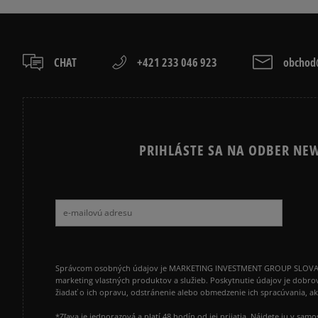
VANS OLD SKOOL
VANS SK8
CHAT
+421 233 046 923
obchod@
PRIHLÁSTE SA NA ODBER NEW
Správcom osobných údajov je MARKETING INVESTMENT GROUP SLOVAKIA s.
marketing vlastných produktov a služieb. Poskytnutie údajov je dobro
žiadať o ich opravu, odstránenie alebo obmedzenie ich spracúvania, 
*Zľava je jednorazová a platí 48 hodín od jej prijatia. Nájdete ju v s