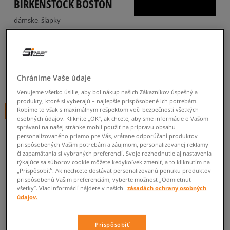
BIRKENSTOCK BOSTON
dámske, šľapky
5.0
(
206
)
135
€
cena s DPH
Chránime Vaše údaje
150
€
-10%
(najnižšia cena za posledných 30 dní pred zľavou)
150
€
-10%
(počiatočná cena)
Venujeme všetko úsilie, aby bol nákup našich Zákazníkov úspešný a
produkty, ktoré si vyberajú – najlepšie prispôsobené ich potrebám.
Robíme to však s maximálnym rešpektom voči bezpečnosti všetkých
+ 135 BODOV V
SIZEERCLUBE
osobných údajov. Kliknite „OK”, ak chcete, aby sme informácie o Vašom
správaní na našej stránke mohli použiť na prípravu obsahu
FARBA
BÉŽOVÁ
personalizovaného priamo pre Vás, vrátane odporúčaní produktov
prispôsobených Vašim potrebám a záujmom, personalizovanej reklamy
či zapamätania si vybraných preferencií. Svoje rozhodnutie aj nastavenia
týkajúce sa súborov cookie môžete kedykoľvek zmeniť, a to kliknutím na
„Prispôsobiť”. Ak nechcete dostávať personalizovanú ponuku produktov
prispôsobenú Vašim preferenciám, vyberte možnosť „Odmietnuť
všetky”. Viac informácií nájdete v našich
zásadách ochrany osobných
údajov.
Vyberte veľkosť
Veľkosti EU
Veľkosti US
Prispôsobiť