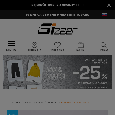
×
NAJNOVŠIE TRENDY A NOVINKY >> TU
30 DNÍ NA VÝMENU A VRÁTENIE TOVARU
PONUKA
PRIHLÁSIŤ
SCHRÁNKA
KOŠÍK
HĽADAŤ
›
›
›
›
SIZEER
ŽENY
OBUV
ŠĽAPKY
BIRKENSTOCK BOSTON