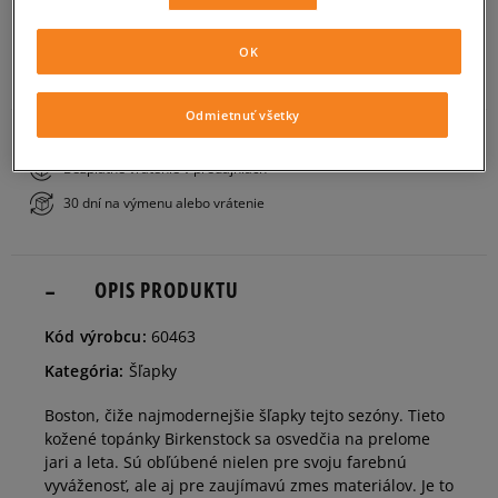
PRIDAŤ DO KOŠÍKA
36
23 cm
OK
ZISTIŤ DOSTUPNOSŤ V NAŠICH KAMENNÝCH PREDAJNIACH
37
24 cm
Informovať o dostupnosti
Odmietnuť všetky
Bezplatné doručenie nad 80 €
Bezplatné vrátenie v predajniach
38
24,5 cm
Informovať o dostupnosti
30 dní na výmenu alebo vrátenie
39
25 cm
Informovať o dostupnosti
OPIS PRODUKTU
40
26 cm
Informovať o dostupnosti
Kód výrobcu:
60463
Kategória:
Šľapky
41
26,5 cm
Informovať o dostupnosti
Boston, čiže najmodernejšie šľapky tejto sezóny. Tieto
kožené topánky Birkenstock sa osvedčia na prelome
jari a leta. Sú obľúbené nielen pre svoju farebnú
vyváženosť, ale aj pre zaujímavú zmes materiálov. Je to