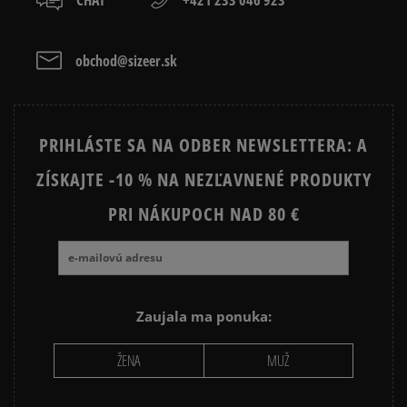
BIRKENSTOCK ARIZONA
BIRKENSTOCK BOSTON
CHAMPION SOFT SLIPPER
ELLESSE FLIPPO
Vymazať
Hľadať
obchod@sizeer.sk
PRIHLÁSTE SA NA ODBER NEWSLETTERA: A
ZÍSKAJTE -10 % NA NEZĽAVNENÉ PRODUKTY
PRI NÁKUPOCH NAD 80 €
Zaujala ma ponuka:
ŽENA
MUŽ