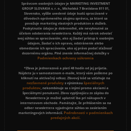
Správcom osobných údajov je MARKETING INVESTMENT
GROUP SLOVAKIA s. r. o., Michalská 7 Bratislava 811 01,
Slovensko, vyššie uvedené údaje budú spracúvané v
dôvodoch oprávneného záujmu správcu, za ktoré sa
považuje marketing vlastných produktov a služieb.
Poskytnutie údajov je dobrovoľné, ale nevyhnutné za
účelom odoberania newslettera. Každý má nárok odvolať
svoj súhlas so spracúvaním, ako aj žiadať prístup k osobným
údajom, žiadať o ich opravu, odstránenie alebo
obmedzenie ich spracúvania, ako aj právo podať sťažnosť
dozornému orgánu. Plné znenie informačnej doložky v
Podmienkach ochrany súkromia
*Zľava je jednorazová a platí 48 hodín od jej prijatia.
Nájdete ju v samostatnom e-maile, ktorý vám pošleme po
kliknutí na aktivačný odkaz. Zľavový kód sa vzťahuje na
nezľavnené produkty
špeciálnych
s výnimkou
produktov
, nekombinuje sa s inými promo akciami a
špeciálnymi ponukami. Zľavu vyplývajúcu zo zápisu do
Newslettera je možné uplatniť iba pri nákupoch v
internetovom obchode. Pamätajte, že prihlásením sa na
odber newslettera vyjadrujete súhlas so zasielaním
Podrobnosti v podmienkach
marketingových informácií.
predajných akcií.