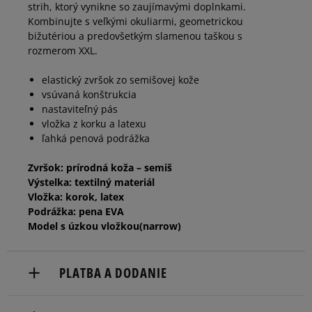
strih, ktorý vynikne so zaujímavými doplnkami.
Kombinujte s veľkými okuliarmi, geometrickou
bižutériou a predovšetkým slamenou taškou s
rozmerom XXL.
elastický zvršok zo semišovej kože
vsúvaná konštrukcia
nastaviteľný pás
vložka z korku a latexu
ľahká penová podrážka
Zvršok: prírodná koža – semiš
Výstelka: textilný materiál
Vložka: korok, latex
Podrážka: pena EVA
Model s úzkou vložkou(narrow)
PLATBA A DODANIE
Doručenie zadarmo od 80 €.