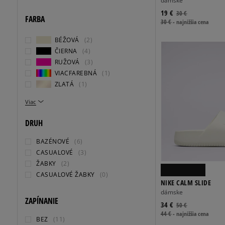
dámske
19 €
30 €
FARBA
30 €
-
najnižšia cena
BÉŽOVÁ
(2)
ČIERNA
(4)
RUŽOVÁ
(3)
VIACFAREBNÁ
(1)
ZLATÁ
(1)
Viac
DRUH
BAZÉNOVÉ
(6)
CASUALOVÉ
(3)
ŽABKY
(2)
CASUALOVÉ ŽABKY
(0)
NIKE CALM SLIDE
dámske
ZAPÍNANIE
34 €
50 €
44 €
-
najnižšia cena
BEZ
(11)