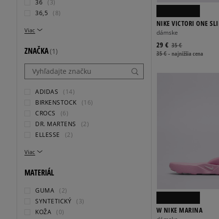
36
(3)
36,5
(8)
NIKE VICTORI ONE SL
Viac
dámske
29 €
35 €
ZNAČKA
(1)
35 €
-
najnižšia cena
ADIDAS
(14)
BIRKENSTOCK
(16)
CROCS
(6)
DR. MARTENS
(2)
ELLESSE
(2)
Viac
MATERIÁL
GUMA
(2)
SYNTETICKÝ
(3)
W NIKE MARINA
KOŽA
(0)