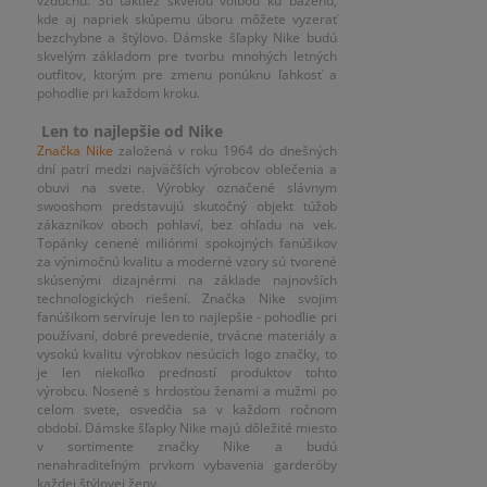
vzduchu. Sú taktiež skvelou voľbou ku bazénu,
kde aj napriek skúpemu úboru môžete vyzerať
bezchybne a štýlovo. Dámske šľapky Nike budú
skvelým základom pre tvorbu mnohých letných
outfitov, ktorým pre zmenu ponúknu ľahkosť a
pohodlie pri každom kroku.
Len to najlepšie od Nike
Značka Nike
založená v roku 1964 do dnešných
dní patrí medzi najväčších výrobcov oblečenia a
obuvi na svete. Výrobky označené slávnym
swooshom predstavujú skutočný objekt túžob
zákazníkov oboch pohlaví, bez ohľadu na vek.
Topánky cenené miliónmi spokojných fanúšikov
za výnimočnú kvalitu a moderné vzory sú tvorené
skúsenými dizajnérmi na základe najnovších
technologických riešení. Značka Nike svojim
fanúšikom servíruje len to najlepšie - pohodlie pri
používaní, dobré prevedenie, trvácne materiály a
vysokú kvalitu výrobkov nesúcich logo značky, to
je len niekoľko predností produktov tohto
výrobcu. Nosené s hrdosťou ženami a mužmi po
celom svete, osvedčia sa v každom ročnom
období. Dámske šľapky Nike majú dôležité miesto
v sortimente značky Nike a budú
nenahraditeľným prvkom vybavenia garderóby
každej štýlovej ženy.