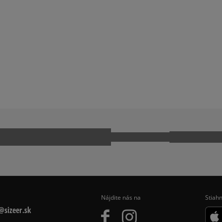
Nájdite nás na
Stiahn
sizeer.sk