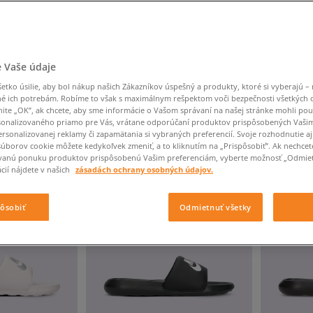
Converse Chuck Taylor
Havaianas
Ľadvinky
Confront
Champion
EMU Australia
All Star
Klobúky
Ľadvinky
Dickies
Klobúky
Converse
Confront
Ellesse
Nike Air Max 90
Tašky
Klobúky
Saucony
Peráčníky
Crocs
Converse
Fila
Nike Air Max DN8
-50 % na druhé balenie
Rukavice
Clarks
Dr. Martens
DC
Jansport
ponožiek
 Vaše údaje
Nike Air Force 1 LV8
-50 % na druhé balení
Eastpak
Dickies
Jordan
ponožek
Jordan 4
tko úsilie, aby bol nákup našich Zákazníkov úspešný a produkty, ktoré si vyberajú – 
ČNÉ
VÝSLEDKOV NA STRÁNKE
60
Z 11 VÝROBKOV
Empire
Eastpak
Lacoste
é ich potrebám. Robíme to však s maximálnym rešpektom voči bezpečnosti všetkých
New Balance 530
nite „OK”, ak chcete, aby sme informácie o Vašom správaní na našej stránke mohli pou
New Balance 1906
onalizovaného priamo pre Vás, vrátane odporúčaní produktov prispôsobených Vaši
rsonalizovanej reklamy či zapamätania si vybraných preferencií. Svoje rozhodnutie aj
Puma Speedcat
súborov cookie môžete kedykoľvek zmeniť, a to kliknutím na „Prispôsobiť”. Ak nechcet
NEW
vanú ponuku produktov prispôsobenú Vašim preferenciám, vyberte možnosť „Odmiet
Puma Suede XL
cií nájdete v našich
zásadách ochrany osobných údajov.
Puma Palermo
Asics Gel-NYC Rugged
pôsobiť
Odmietnuť všetky