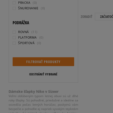
PRACKA
(0)
ŠNUROVANIE
(0)
ZORADIŤ
ZAČIATO
PODRÁŽKA
ROVNÁ
(11)
PLATFORMA
(0)
ŠPORTOVÁ
(0)
FILTROVAŤ PRODUKTY
ODSTRÁNIŤ VYBRANÉ
Dámske šľapky Nike v Sizeer
Veľmi obľúbeným typom letnej obuvi sú už dlhé
roky šľapky. Sú pohodlné, priedušné a ideálne sa
osvedčia počas letných horúčav, poskytnú vám
bezpečie a pohodlie aj napriek vysokým teplotám