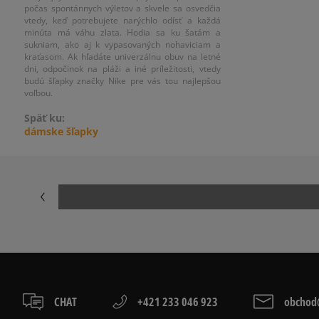
počas spontánnych výletov a skvele sa osvedčia
vtedy, keď potrebujete narýchlo odísť a každá
minúta má váhu zlata. Hodia sa ku šatám a
sukniam, ako aj k vypasovaných nohaviciam a
kraťasom. Ak hľadáte univerzálnu obuv na letné
dni, odpočinok na pláži a iné príležitosti, vtedy
budú šľapky značky Nike pre vás tou najlepšou
voľbou.
Späť ku:
dámske šľapky
CHAT
+421 233 046 923
obchod@