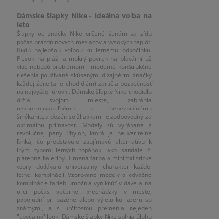
Dámske šľapky Nike - ideálna voľba na
leto
Šľapky od značky Nike určené ženám sa zídu
počas prázdninových mesiacov a vysokých teplôt.
Budú najlepšou voľbou ku letnému odpočinku.
Piesok na pláži a mokrý povrch na plavárni už
viac nebudú problémom - moderné konštrukčné
riešenia používané skúsenými dizajnérmi značky
každej žene (a jej chodidlám) zaručia bezpečnosť
na najvyššej úrovni. Dámske šľapky Nike chodidlo
držia svojom mieste, zabránia
nekontrolovateľnému a nebezpečnému
šmýkaniu, a dezén so žliabkami je zodpovedný za
optimálnu priľnavosť. Modely sú vyrábané z
revolučnej peny Phylon, ktorá je neuveriteľne
ľahká, čo predstavuje zaujímavú alternatívu k
iným typom letných topánok, ako sandále či
plátenné baleríny. Tlmená farba a minimalistické
vzory dodávajú univerzálny charakter každej
letnej kombinácii. Vzorované modely a odvážne
kombinácie farieb umožnia vyniknúť v dave a na
ulici počas večernej prechádzky v meste,
popoludní pri bazéne alebo výletu ku jazeru so
známymi, a s určitosťou premenia nejeden
"obyčajný" look. Dámske šľapky Nike splnia úlohu