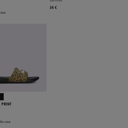
dámske
34 €
 cena
I PRINT
šia cena