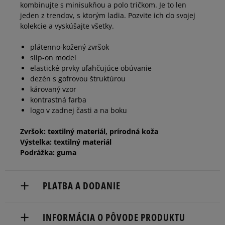
kombinujte s minisukňou a polo tričkom. Je to len
40,5
26 cm
jeden z trendov, s ktorým ladia. Pozvite ich do svojej
kolekcie a vyskúšajte všetky.
plátenno-kožený zvršok
slip-on model
elastické prvky uľahčujúce obúvanie
dezén s gofrovou štruktúrou
károvaný vzor
kontrastná farba
logo v zadnej časti a na boku
Zvršok: textilný materiál, prírodná koža
Výstelka: textilný materiál
Podrážka: guma
PLATBA A DODANIE
Doručenie zadarmo od 80 €.
INFORMÁCIA O PÔVODE PRODUKTU