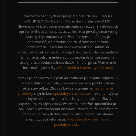
REEBOK CLUB C
VANS KNU SKOOL
Správcom osobných údajov je MARKETING INVESTMENT
GROUP SLOVAKIA s. r. o., Michalská 7 Bratislava 811 01,
Slovensko, vyššie uvedené údaje budú spracúvané v dôvodoch
oprávneného záujmu správcu, za ktoré sa považuje marketing
vlastných produktov a služieb. Poskytnutie údajov je
dobrovoľné, ale nevyhnutné za účelom odoberania
newslettera. Každý má nárok odvolať svoj súhlas so
spracúvaním, ako aj žiadať prístup k osobným údajom, žiadať o
ich opravu, odstránenie alebo obmedzenie ich spracúvania,
ako aj právo podať sťažnosť dozornému orgánu. Plné znenie
Podmienkach ochrany súkromia
informačnej doložky v
*Zľava je jednorazová a platí 48 hodín od jej prijatia. Nájdete ju
v samostatnom e-maile, ktorý vám pošleme po kliknutí na
nezľavnené
aktivačný odkaz. Zľavový kód sa vzťahuje na
produkty
špeciálnych produktov
s výnimkou
, nekombinuje sa
s inými promo akciami a špeciálnymi ponukami. Zľavu
vyplývajúcu zo zápisu do Newslettera je možné uplatniť iba pri
nákupoch v internetovom obchode. Pamätajte, že prihlásením
sa na odber newslettera vyjadrujete súhlas so zasielaním
Podrobnosti v podmienkach
marketingových informácií.
predajných akcií.