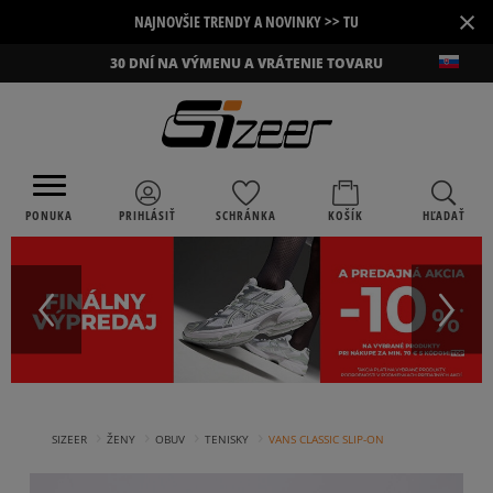
×
NAJNOVŠIE TRENDY A NOVINKY >> TU
30 DNÍ NA VÝMENU A VRÁTENIE TOVARU
PONUKA
PRIHLÁSIŤ
SCHRÁNKA
KOŠÍK
HĽADAŤ
›
›
›
›
SIZEER
ŽENY
OBUV
TENISKY
VANS CLASSIC SLIP-ON