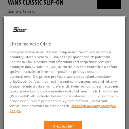
VANS CLASSIC SLIP-ON
dámske, tenisky
5.0
(
13
)
64
€
cena s DPH
Chránime Vaše údaje
69
€
-7%
(najnižšia cena za posledných 30 dní pred zľavou)
75
€
-15%
(počiatočná cena)
Venujeme všetko úsilie, aby bol nákup našich Zákazníkov úspešný a
produkty, ktoré si vyberajú – najlepšie prispôsobené ich potrebám.
Robíme to však s maximálnym rešpektom voči bezpečnosti všetkých
+ 64 BODOV V
SIZEERCLUBE
osobných údajov. Kliknite „OK”, ak chcete, aby sme informácie o Vašom
správaní na našej stránke mohli použiť na prípravu obsahu
FARBA
RUŽOVÁ
personalizovaného priamo pre Vás, vrátane odporúčaní produktov
prispôsobených Vašim potrebám a záujmom, personalizovanej reklamy
či zapamätania si vybraných preferencií. Svoje rozhodnutie aj nastavenia
týkajúce sa súborov cookie môžete kedykoľvek zmeniť, a to kliknutím na
„Prispôsobiť”. Ak nechcete dostávať personalizovanú ponuku produktov
prispôsobenú Vašim preferenciám, vyberte možnosť „Odmietnuť
všetky”. Viac informácií nájdete v našich
zásadách ochrany osobných
údajov.
Vyberte veľkosť
Veľkosti EU
Veľkosti US
Prispôsobiť