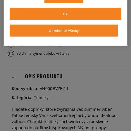
PRIDAŤ DO KOŠÍKA
36
22,5 cm
Informovať o dostupnosti
OK
ZISTIŤ DOSTUPNOSŤ V NAŠICH KAMENNÝCH PREDAJNIACH
36,5
23 cm
Informovať o dostupnosti
Odmietnuť všetky
Bezplatné doručenie nad 80 €
Bezplatné vrátenie v predajniach
37
23,5 cm
30 dní na výmenu alebo vrátenie
38
24 cm
OPIS PRODUKTU
38,5
24,5 cm
Kód výrobcu:
VN000BVZBJ11
Kategória:
Tenisky
39
25 cm
Hľadáte doplnky, ktoré zvýraznia váš summer vibe?
Ľahké tenisky Vans svetlomodrej farby budú ideálnou
40
25,5 cm
voľbou. Charakteristický šachovnicový vzor skvele
zapadá do outfitov inšpirovaných štýlom preppy –