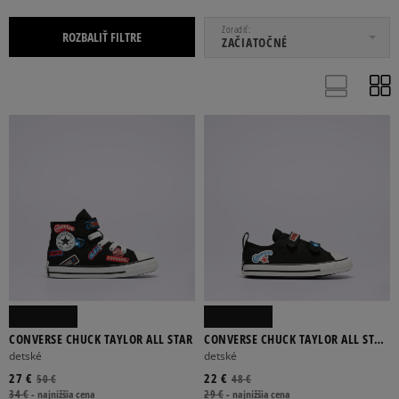
OD
DO
Zoradiť
ROZBALIŤ FILTRE
ZAČIATOČNÉ
DÁMSKE
DETSKÉ
PÁNSKE
OBUV
CONVERSE CHUCK TAYLOR ALL STAR
CONVERSE CHUCK TAYLOR ALL STAR
21
22
23
24
25
2V
detské
detské
27 €
22 €
50 €
48 €
Viac
34 €
-
najnižšia cena
29 €
-
najnižšia cena