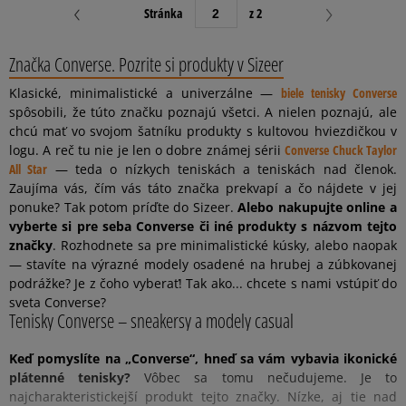
Stránka
z 2
Značka Converse. Pozrite si produkty v Sizeer
Klasické, minimalistické a univerzálne —
biele tenisky Converse
spôsobili, že túto značku poznajú všetci. A nielen poznajú, ale
chcú mať vo svojom šatníku produkty s kultovou hviezdičkou v
logu. A reč tu nie je len o dobre známej sérii
Converse Chuck Taylor
All Star
— teda o nízkych teniskách a teniskách nad členok.
Zaujíma vás, čím vás táto značka prekvapí a čo nájdete v jej
ponuke? Tak potom príďte do Sizeer.
Alebo nakupujte online a
vyberte si pre seba Converse či iné produkty s názvom tejto
značky
. Rozhodnete sa pre minimalistické kúsky, alebo naopak
— stavíte na výrazné modely osadené na hrubej a zúbkovanej
podrážke? Je z čoho vyberať! Tak ako... chcete s nami vstúpiť do
sveta Converse?
Tenisky Converse – sneakersy a modely casual
Keď pomyslíte na „Converse“, hneď sa vám vybavia ikonické
plátenné tenisky?
Vôbec sa tomu nečudujeme. Je to
najcharakteristickejší produkt tejto značky. Nízke, aj tie nad