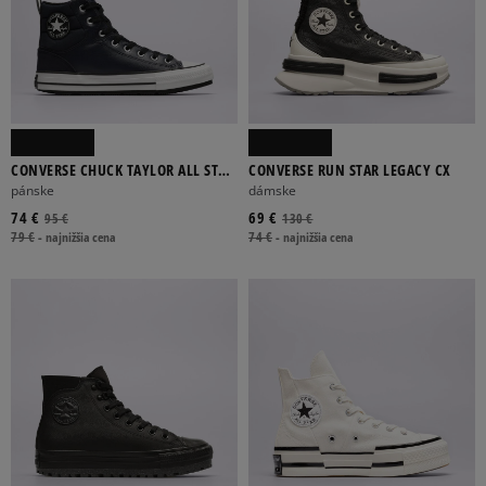
CONVERSE CHUCK TAYLOR ALL STAR
CONVERSE RUN STAR LEGACY CX
BERKSHIRE BOOT
pánske
dámske
74 €
69 €
95 €
130 €
79 €
-
najnižšia cena
74 €
-
najnižšia cena