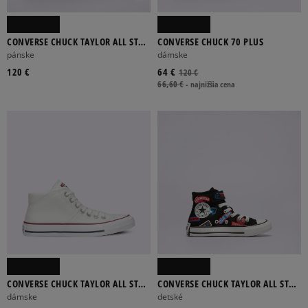
CONVERSE CHUCK TAYLOR ALL STAR
CONVERSE CHUCK 70 PLUS
CITY TREK WP
pánske
dámske
120 €
64 €
120 €
66,60 €
-
najnižšia cena
CONVERSE CHUCK TAYLOR ALL STAR
CONVERSE CHUCK TAYLOR ALL STAR
MADISON MID
1V
dámske
detské