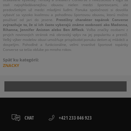
stali najvyhľadávanejšou obuvou nielen medzi športovcami, ale
predovšetkým už medzi mladými ľuďmi. Ponuka spoločnosti si dovolila
vybaviť sa vysoko kvalitnou a pohodlnou športovou obuvou, ktorú možno
používať od jari do jesene.
Prestížny charakter topánok Converse
zvýrazňuje to, že si ich často vyberajú známe osobnosti ako Madonna,
Rihanna, Jennifer Aniston alebo Ben Affleck
. Voľba značky osobami z
prvých novinových stránok má obrovský vplyv na jej popularitu a prestíž.
Veľký výber modelov obuvi umožňuje prispôsobiť ponuku deťom aj mládeži a
dospelým. Pohodlné a funkcionálne, veľmi trvanlivé športové topánky
Converse sa tešia obľube po mnoho rokov.
Späť ku kategórii:
ZNACKY
CHAT
+421 233 046 923