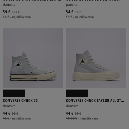
LIFT
SUEDE
dámske
pánske
59 €
54 €
105 €
90 €
64 €
-
najnižšia cena
59 €
-
najnižšia cena
CONVERSE CHUCK 70
CONVERSE CHUCK TAYLOR ALL STAR
CRUISE
dámske
dámske
44 €
44 €
95 €
90 €
49 €
-
najnižšia cena
48,60 €
-
najnižšia cena