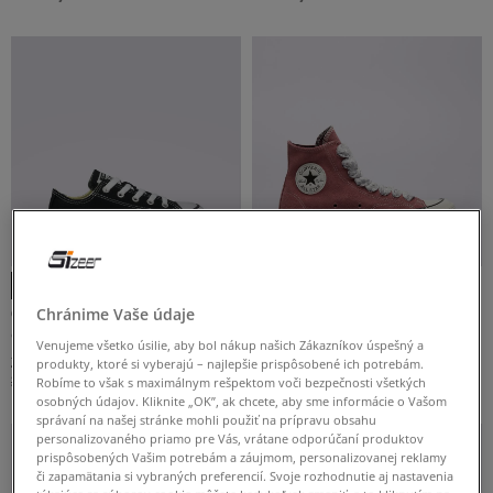
BÉŽOVÁ
BIELA
BORDOVÁ
ČERVENÁ
ČIERNA
Viac
FILTROVAŤ PRODUKTY
ODSTRÁNIŤ VYBRANÉ
CONVERSE CHUCK TAYLOR AS CORE
CONVERSE CHUCK 70
Chránime Vaše údaje
detské
dámske
Venujeme všetko úsilie, aby bol nákup našich Zákazníkov úspešný a
22 €
54 €
50 €
100 €
produkty, ktoré si vyberajú – najlepšie prispôsobené ich potrebám.
29 €
-
najnižšia cena
59 €
-
najnižšia cena
Robíme to však s maximálnym rešpektom voči bezpečnosti všetkých
osobných údajov. Kliknite „OK”, ak chcete, aby sme informácie o Vašom
správaní na našej stránke mohli použiť na prípravu obsahu
personalizovaného priamo pre Vás, vrátane odporúčaní produktov
prispôsobených Vašim potrebám a záujmom, personalizovanej reklamy
či zapamätania si vybraných preferencií. Svoje rozhodnutie aj nastavenia