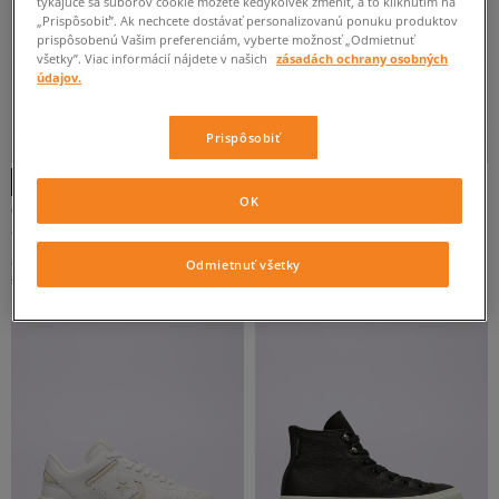
týkajúce sa súborov cookie môžete kedykoľvek zmeniť, a to kliknutím na
„Prispôsobiť”. Ak nechcete dostávať personalizovanú ponuku produktov
prispôsobenú Vašim preferenciám, vyberte možnosť „Odmietnuť
všetky”. Viac informácií nájdete v našich
zásadách ochrany osobných
údajov.
Prispôsobiť
OK
CONVERSE CHUCK 70
CONVERSE WEAPON
dámske
pánske
54 €
64 €
100 €
Odmietnuť všetky
59 €
-
najnižšia cena