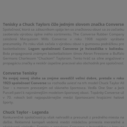
Tenisky a Chuck Taylors čiže jedným slovom značka Converse
Spoločnosť, ktorá sa zákazníkom spája len so značkovou obuvi sa zo začiatku
zaoberala výrobou úplne iného sortimentu. The Converse Rubber Company
založená Marquisom Mills Converse v roku 1908 najskôr vyrábala
pneumatiky. Po roku však začala s výrobou obuvi s gumovou podrážkou pre
basketbalistov.
Logom spoločnosti Converse je hviezdička v koliesku
.
Bola propagovaná známym basketbalistom tímov Akron Firestone a Buffalo
Germans Charlesom "Chuckom" Taylorom. Tento hráč sa silne angažoval v
propagáciu značky a neskôr úspešne pracoval ako obchodník pre spoločnosť.
Converse Tenisky
Vo svojej novej úlohe sa zrejme osvedčil veľmi dobre, pretože v roku
1923 spoločnosť
Converse
sa rozhodla uviesť na trh model Chuck Taylor All
Star - s menom prevzatým od slávneho športovca. Vedľa One Star a Jack
Purcell patrí k najznámejším modelom športovej obuvi. Topánky Converse už
v 70. rokoch boli najpopulárnejšie medzi športovcami hrajúcimi halové
športy.
Chuck Taylor - Legenda
Konkurenčné spoločnosti ju však nahradili a presunuli z predného miesta na
ďalšie. Reklamná kampaň vedená medzi mládežou priniesla merateľné a
očakávané výsledky. Tenisky a sneakers Converse s hviezdičkou v logu sa