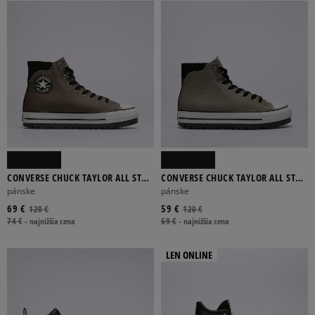
CONVERSE CHUCK TAYLOR ALL STAR
CONVERSE CHUCK TAYLOR ALL STAR
CITY TREK WP
CITY TREK WP
pánske
pánske
69 €
59 €
120 €
120 €
74 €
-
najnižšia cena
69 €
-
najnižšia cena
LEN ONLINE