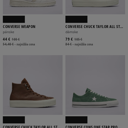
CONVERSE WEAPON
CONVERSE CHUCK TAYLOR ALL STAR
LIFT
pánske
dámske
44 €
79 €
100 €
105 €
54,40 €
-
najnižšia cena
84 €
-
najnižšia cena
CONVERSE CHUCK TAYLOR ALL STAR
CONVERSE CONS ONE STAR PRO