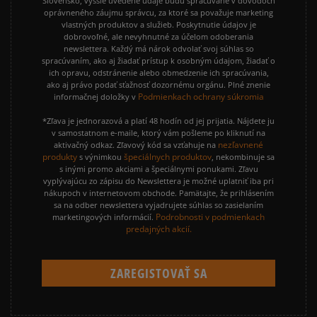
Slovensko, vyššie uvedené údaje budú spracúvané v dôvodoch
oprávneného záujmu správcu, za ktoré sa považuje marketing
vlastných produktov a služieb. Poskytnutie údajov je
dobrovoľné, ale nevyhnutné za účelom odoberania
newslettera. Každý má nárok odvolať svoj súhlas so
spracúvaním, ako aj žiadať prístup k osobným údajom, žiadať o
ich opravu, odstránenie alebo obmedzenie ich spracúvania,
ako aj právo podať sťažnosť dozornému orgánu. Plné znenie
Podmienkach ochrany súkromia
informačnej doložky v
*Zľava je jednorazová a platí 48 hodín od jej prijatia. Nájdete ju
v samostatnom e-maile, ktorý vám pošleme po kliknutí na
nezľavnené
aktivačný odkaz. Zľavový kód sa vzťahuje na
produkty
špeciálnych produktov
s výnimkou
, nekombinuje sa
s inými promo akciami a špeciálnymi ponukami. Zľavu
vyplývajúcu zo zápisu do Newslettera je možné uplatniť iba pri
nákupoch v internetovom obchode. Pamätajte, že prihlásením
sa na odber newslettera vyjadrujete súhlas so zasielaním
Podrobnosti v podmienkach
marketingových informácií.
predajných akcií.