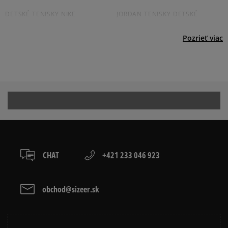
prevod,
DETSKÉ TENISKY NIKE
JORDAN TENISKY DETSKÉ
20
počet recenzií
kartou,
3
0%
zo všetkých čias
platba na dobierku.
DETSKÉ TENISKY PUMA
CONVERSE TENISKY DETSKÉ
Pozrieť viac
Získané recenzie a overené
2
0%
REEBOK DETSKÉ TENISKY
DETSKÉ BIELE TENISKY
ČIERNE DETSKÉ TENISKY
1
0%
Prezrite si populárne kolekcie detských tenisiek:
Ako zhromažďujeme recenzie?
ADIDAS CAMPUS
ADIDAS GAZELLE
Recenzie zákazníkov
ADIDAS HANDBALL SPEZIAL
ADIDAS SAMBA
CHAT
+421 233 046 923
ADIDAS SUPERSTAR
AIR JORDAN
CONVERSE CUCK TAYLOR ALL
JORDAN AIR 1
obchod@sizeer.sk
Vymazať
Hľadať
STAR
JORDAN 4
NIKE AIR FORCE 1