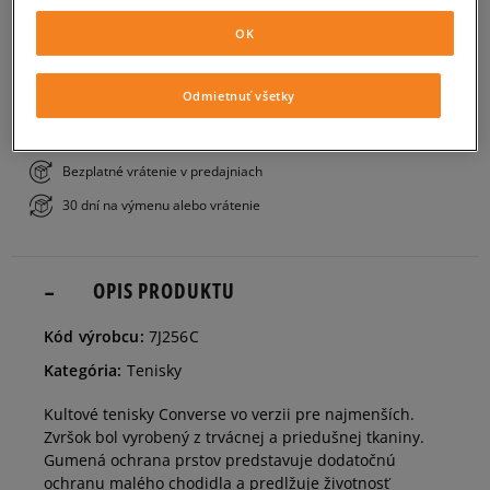
PRIDAŤ DO KOŠÍKA
OK
21
12,5 cm
Informovať o dostupnosti
ZISTIŤ DOSTUPNOSŤ V NAŠICH KAMENNÝCH PREDAJNIACH
Odmietnuť všetky
22
13 cm
Bezplatné doručenie nad 80 €
Bezplatné vrátenie v predajniach
23
14 cm
Informovať o dostupnosti
30 dní na výmenu alebo vrátenie
24
15 cm
Informovať o dostupnosti
OPIS PRODUKTU
25
15,5 cm
Informovať o dostupnosti
Kód výrobcu:
7J256C
Kategória:
Tenisky
25,5
16 cm
Informovať o dostupnosti
Kultové tenisky Converse vo verzii pre najmenších.
Zvršok bol vyrobený z trvácnej a priedušnej tkaniny.
26
16,5 cm
Informovať o dostupnosti
Gumená ochrana prstov predstavuje dodatočnú
ochranu malého chodidla a predlžuje životnosť