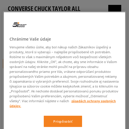
CONVERSE CHUCK TAYLOR ALL
STAR OX ALL STAR
detské, tenisky
5.0
(
20
)
Chránime Vaše údaje
34
€
Venujeme všetko úsilie, aby bol nákup našich Zákazníkov úspešný a
cena s DPH
produkty, ktoré si vyberajú – najlepšie prispôsobené ich potrebám.
Robíme to však s maximálnym rešpektom voči bezpečnosti všetkých
osobných údajov. Kliknite „OK”, ak chcete, aby sme informácie o Vašom
+ 34 BODOV V
SIZEERCLUBE
správaní na našej stránke mohli použiť na prípravu obsahu
personalizovaného priamo pre Vás, vrátane odporúčaní produktov
FARBA
BIELA
prispôsobených Vašim potrebám a záujmom, personalizovanej reklamy
či zapamätania si vybraných preferencií. Svoje rozhodnutie aj nastavenia
týkajúce sa súborov cookie môžete kedykoľvek zmeniť, a to kliknutím na
„Prispôsobiť”. Ak nechcete dostávať personalizovanú ponuku produktov
prispôsobenú Vašim preferenciám, vyberte možnosť „Odmietnuť
všetky”. Viac informácií nájdete v našich
zásadách ochrany osobných
údajov.
Vyberte veľkosť
Prispôsobiť
Veľkosti EU
Veľkosti US