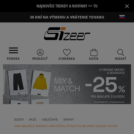
×
NAJNOVŠIE TRENDY A NOVINKY >> TU
30 DNÍ NA VÝMENU A VRÁTENIE TOVARU
PONUKA
PRIHLÁSIŤ
SCHRÁNKA
KOŠÍK
HĽADAŤ
›
›
›
›
SIZEER
MUŽI
OBLEČENIE
MIKINY
NEW BALANCE MIKINA S KAPUCŇOU ATHLETICS RELAXED LEAGUE HOODI