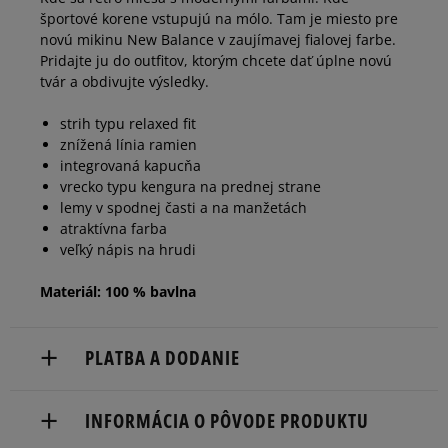
športové korene vstupujú na mólo. Tam je miesto pre
novú mikinu New Balance v zaujímavej fialovej farbe.
Pridajte ju do outfitov, ktorým chcete dať úplne novú
tvár a obdivujte výsledky.
strih typu relaxed fit
znížená línia ramien
integrovaná kapucňa
vrecko typu kengura na prednej strane
lemy v spodnej časti a na manžetách
atraktívna farba
veľký nápis na hrudi
Materiál: 100 % bavlna
PLATBA A DODANIE
Doručenie zadarmo od 80 €.
INFORMÁCIA O PÔVODE PRODUKTU
Dodacia lehota: 2 až 6 pracovné dni.