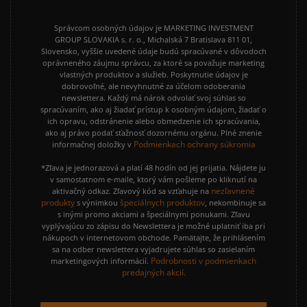
Správcom osobných údajov je MARKETING INVESTMENT
GROUP SLOVAKIA s. r. o., Michalská 7 Bratislava 811 01,
Slovensko, vyššie uvedené údaje budú spracúvané v dôvodoch
oprávneného záujmu správcu, za ktoré sa považuje marketing
vlastných produktov a služieb. Poskytnutie údajov je
dobrovoľné, ale nevyhnutné za účelom odoberania
newslettera. Každý má nárok odvolať svoj súhlas so
spracúvaním, ako aj žiadať prístup k osobným údajom, žiadať o
ich opravu, odstránenie alebo obmedzenie ich spracúvania,
ako aj právo podať sťažnosť dozornému orgánu. Plné znenie
Podmienkach ochrany súkromia
informačnej doložky v
*Zľava je jednorazová a platí 48 hodín od jej prijatia. Nájdete ju
v samostatnom e-maile, ktorý vám pošleme po kliknutí na
nezľavnené
aktivačný odkaz. Zľavový kód sa vzťahuje na
produkty
špeciálnych produktov
s výnimkou
, nekombinuje sa
s inými promo akciami a špeciálnymi ponukami. Zľavu
vyplývajúcu zo zápisu do Newslettera je možné uplatniť iba pri
nákupoch v internetovom obchode. Pamätajte, že prihlásením
sa na odber newslettera vyjadrujete súhlas so zasielaním
Podrobnosti v podmienkach
marketingových informácií.
predajných akcií.