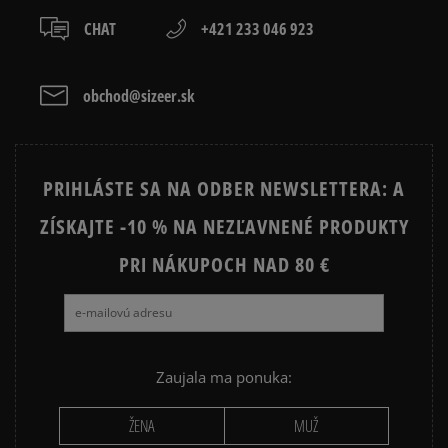
ČIERNA MIKINA PÁNSKA
MODRÁ MIKINA PÁNSKA
Recenzie zákazníkov
CHAT
+421 233 046 923
ZELENÁ MIKINA PÁNSKA
PÁNSKA MIKINA NA ZIPS
obchod@sizeer.sk
Prezrite si populárne kolekcie:
Vymazať
Hľadať
NIKE FLEECE
NIKE TECH FLEECE
PRIHLÁSTE SA NA ODBER NEWSLETTERA: A
NIKE HOODIES
NIKE SPORTSWEAR
ZÍSKAJTE -10 % NA NEZĽAVNENÉ PRODUKTY
JARNÉ OBLEČENIE
JESENNÉ OBLEČENIE
PRI NÁKUPOCH NAD 80 €
ZIMNÉ OBLEČENIE
Zaujala ma ponuka:
ŽENA
MUŽ