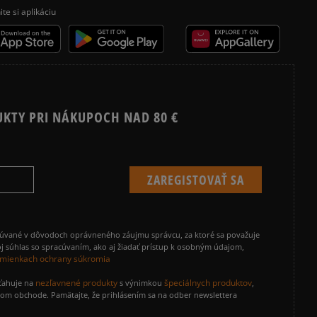
ite si aplikáciu
UKTY PRI NÁKUPOCH NAD 80 €
cúvané v dôvodoch oprávneného záujmu správcu, za ktoré sa považuje
j súhlas so spracúvaním, ako aj žiadať prístup k osobným údajom,
mienkach ochrany súkromia
nezľavnené produkty
špeciálnych produktov
zťahuje na
s výnimkou
,
vom obchode. Pamätajte, že prihlásením sa na odber newslettera