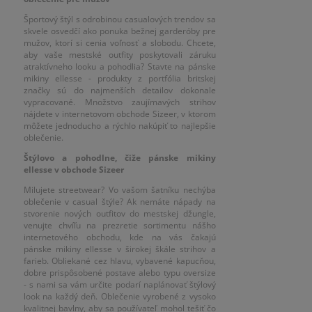
Športový štýl s odrobinou casualových trendov sa
skvele osvedčí ako ponuka bežnej garderóby pre
mužov, ktorí si cenia voľnosť a slobodu. Chcete,
aby vaše mestské outfity poskytovali záruku
atraktívneho looku a pohodlia? Stavte na pánske
mikiny ellesse - produkty z portfólia britskej
značky sú do najmenších detailov dokonale
vypracované. Množstvo zaujímavých strihov
nájdete v internetovom obchode Sizeer, v ktorom
môžete jednoducho a rýchlo nakúpiť to najlepšie
oblečenie.
Štýlovo a pohodlne, čiže pánske mikiny
ellesse v obchode Sizeer
Milujete streetwear? Vo vašom šatníku nechýba
oblečenie v casual štýle? Ak nemáte nápady na
stvorenie nových outfitov do mestskej džungle,
venujte chvíľu na prezretie sortimentu nášho
internetového obchodu, kde na vás čakajú
pánske mikiny ellesse v širokej škále strihov a
farieb. Obliekané cez hlavu, vybavené kapucňou,
dobre prispôsobené postave alebo typu oversize
- s nami sa vám určite podarí naplánovať štýlový
look na každý deň. Oblečenie vyrobené z vysoko
kvalitnej bavlny, aby sa používateľ mohol tešiť čo