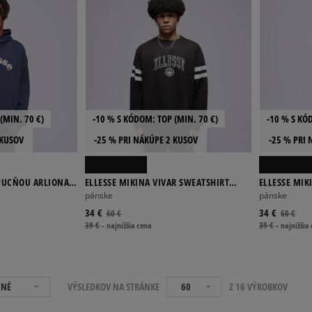
(MIN. 70 €)
-10 % S KÓDOM: TOP (MIN. 70 €)
-10 % S KÓ
 KUSOV
-25 % PRI NÁKÚPE 2 KUSOV
-25 % PRI 
APUCŇOU ARLIONA
ELLESSE MIKINA VIVAR SWEATSHIRT
ELLESSE MI
WSHD BLK
GREY
pánske
pánske
34 €
34 €
60 €
60 €
39 €
-
najnižšia cena
39 €
-
najnižšia
ČNÉ
VÝSLEDKOV NA STRÁNKE
60
Z 16 VÝROBKOV