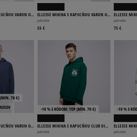
APUCŇOU VARON OH
ELLESSE MIKINA S KAPUCŇOU VARON OH
ELLESSE MIK
HOODY LGREY MRL
LEONARDOS 
pánske
pánske
55 €
75 €
(MIN. 70 €)
 KUSOV
-10 % S KÓDOM: TOP (MIN. 70 €)
-10 % S KÓ
APUCŇOU VARON OH
ELLESSE MIKINA S KAPUCŇOU CLUB DI
ELLESSE MIK
CORSA DGREEN HOODIE
SWEATSHIRT
pánske
pánske