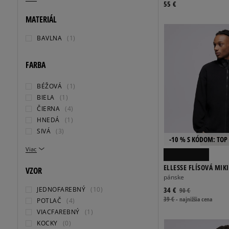
55 €
MATERIÁL
BAVLNA
(1)
FARBA
BÉŽOVÁ
(1)
BIELA
(1)
ČIERNA
(4)
HNEDÁ
(1)
SIVÁ
(3)
-10 % S KÓDOM: TOP 
Viac
ELLESSE FLÍSOVÁ MI
VZOR
FLEECE JACKET BLK
pánske
JEDNOFAREBNÝ
(10)
34 €
90 €
39 €
-
najnižšia cena
POTLAČ
(4)
VIACFAREBNÝ
(1)
KOCKY
(0)