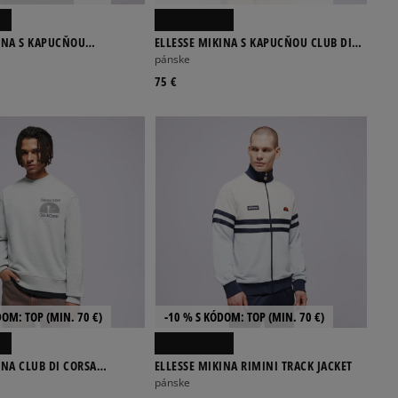
INA S KAPUCŇOU
ELLESSE MIKINA S KAPUCŇOU CLUB DI
OH HOODY
CORSA HOODIE
pánske
75 €
DOM: TOP (MIN. 70 €)
-10 % S KÓDOM: TOP (MIN. 70 €)
INA CLUB DI CORSA
ELLESSE MIKINA RIMINI TRACK JACKET
 LGREY MRL
pánske