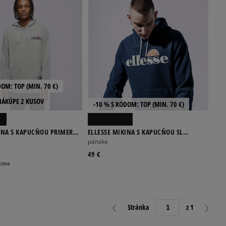
DOM: TOP (MIN. 70 €)
NÁKÚPE 2 KUSOV
-10 % S KÓDOM: TOP (MIN. 70 €)
KINA S KAPUCŇOU PRIMERO
ELLESSE MIKINA S KAPUCŇOU SL
GOTTERO NAVY
pánske
49 €
 cena
Stránka
z 1