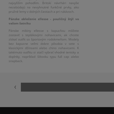
najvyšším pohodlím. Britskí návrhári navyše
nezabúdajú na nevyhnutné funkčné prvky, ako
pružné lemy v dolných častiach a pri rukávoch.
Pánske oblečenie ellesse - pouličný štýl vo
vašom šatníku
Pánske mikiny ellesse s kapucňou môžete
zostaviť s teplákovými nohavicami, ak chcete
získať outfit so športovým rodokmeňom. Modely
bez kapucne veľmi dobre pôsobia v sete s
klasickými džínsami alebo chino nohavicami. K
takémuto outfitu si stačí vybrať vhodné tenisky a
doplnky, napríklad šiltovku typu full cap alebo
snapback.