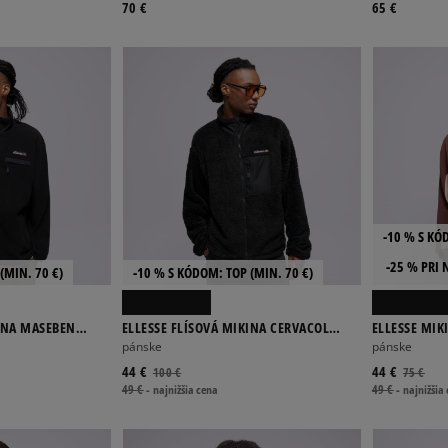
70 €
65 €
-10 % S KÓ
-25 % PRI 
(MIN. 70 €)
-10 % S KÓDOM: TOP (MIN. 70 €)
KINA MASEBEN
ELLESSE FLÍSOVÁ MIKINA CERVACOL
ELLESSE MI
FLEECE JACKET BLK
BRWN/BLK
pánske
pánske
44 €
44 €
100 €
75 €
49 €
-
najnižšia cena
49 €
-
najnižšia