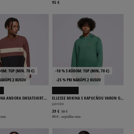
95 €
DOM: TOP (MIN. 70 €)
-10 % S KÓDOM: TOP (MIN. 70 €)
NÁKÚPE 2 KUSOV
-25 % PRI NÁKÚPE 2 KUSOV
KINA ANDORA SWEATSHIRT
ELLESSE MIKINA S KAPUCŇOU VARON OH
HOODY GREEN
pánske
39 €
50 €
 cena
44 €
-
najnižšia cena