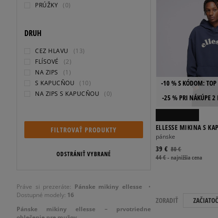
PRÚŽKY
(0)
DRUH
CEZ HLAVU
(13)
FLÍSOVÉ
(2)
NA ZIPS
(1)
-10 % S KÓDOM: TOP 
S KAPUCŇOU
(10)
NA ZIPS S KAPUCŇOU
(0)
-25 % PRI NÁKÚPE 2
ELLESSE MIKINA S K
FILTROVAŤ PRODUKTY
OH HOODY NAVY
pánske
39 €
80 €
ODSTRÁNIŤ VYBRANÉ
44 €
-
najnižšia cena
Práve si prezeráte:
Pánske mikiny ellesse
•
Dostupné modely:
16
ZORADIŤ
ZAČIATO
Pánske mikiny ellesse – prvotriedne
oblečenie pre mužov