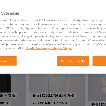
Converse Chuck Taylor
Havaianas
Starostlivosť o obuv
Confront
Champion
EMU Australia
Starostlivosť o obuv
Boxerky
All Star
Dickies
Čiapky
Converse
Confront
Ellesse
Čiapky
Klobúky
Nike Air Max 90
Saucony
Šály a rukavice
Crocs
Converse
Fila
 Vaše údaje
Rukavice
Starostlivosť o obuv
Nike Air Max DN8
Clarks
Dr. Martens
DC
Jansport
tko úsilie, aby bol nákup našich Zákazníkov úspešný a produkty, ktoré si vyberajú – 
Klobúky
Čiapky
Nike Air Force 1 LV8
é ich potrebám. Robíme to však s maximálnym rešpektom voči bezpečnosti všetkých
Eastpak
Dickies
Jordan
Rukavice
nite „OK”, ak chcete, aby sme informácie o Vašom správaní na našej stránke mohli pou
Jordan 4
ČNÉ
VÝSLEDKOV NA STRÁNKE
60
Z 16 VÝROBKOV
Empire
Eastpak
Lacoste
onalizovaného priamo pre Vás, vrátane odporúčaní produktov prispôsobených Vaši
New Balance 530
rsonalizovanej reklamy či zapamätania si vybraných preferencií. Svoje rozhodnutie aj
súborov cookie môžete kedykoľvek zmeniť, a to kliknutím na „Prispôsobiť”. Ak nechcet
New Balance 1906
ň
vanú ponuku produktov prispôsobenú Vašim preferenciám, vyberte možnosť „Odmiet
Puma Speedcat
cií nájdete v našich
zásadách ochrany osobných údajov.
Puma Suede XL
Puma Palermo
pôsobiť
Odmietnuť všetky
Asics Gel-NYC Rugged
(MIN. 70 €)
-10 % S KÓDOM: TOP (MIN. 70 €)
 KUSOV
-25 % PRI NÁKÚPE 2 KUSOV
-10 % S KÓ