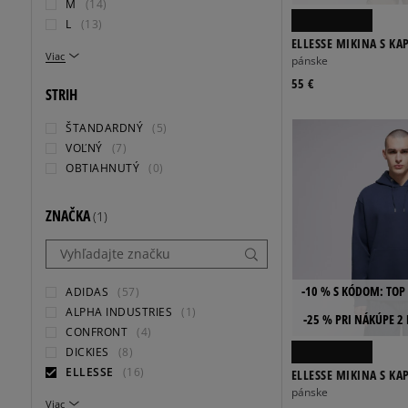
M
(14)
L
(13)
ELLESSE MIKINA S K
Viac
HOODY BLK MN
pánske
55 €
STRIH
ŠTANDARDNÝ
(5)
VOĽNÝ
(7)
OBTIAHNUTÝ
(0)
ZNAČKA
(1)
-10 % S KÓDOM: TOP 
ADIDAS
(57)
ALPHA INDUSTRIES
(1)
-25 % PRI NÁKÚPE 2
CONFRONT
(4)
DICKIES
(8)
ELLESSE
(16)
ELLESSE MIKINA S K
HOODY NAVY MN
pánske
Viac