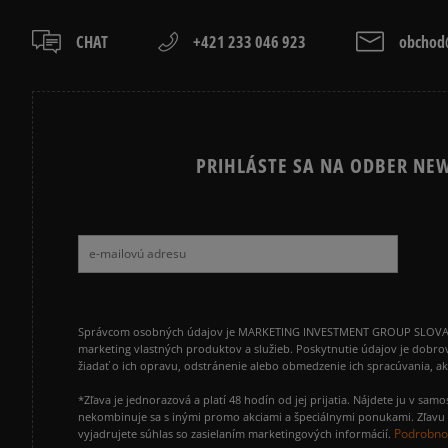
CHAT
+421 233 046 923
obchod@
PRIHLÁSTE SA NA ODBER NEW
Správcom osobných údajov je MARKETING INVESTMENT GROUP SLOVAKIA s.
marketing vlastných produktov a služieb. Poskytnutie údajov je dobro
žiadať o ich opravu, odstránenie alebo obmedzenie ich spracúvania, 
*Zľava je jednorazová a platí 48 hodín od jej prijatia. Nájdete ju v s
nekombinuje sa s inými promo akciami a špeciálnymi ponukami. Zľavu v
Podrobnos
vyjadrujete súhlas so zasielaním marketingových informácií.