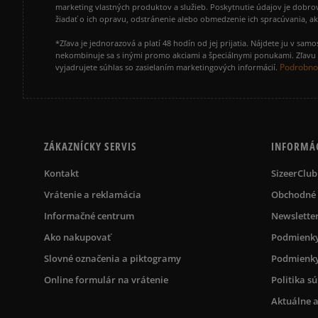
marketing vlastných produktov a služieb. Poskytnutie údajov je dobro
žiadať o ich opravu, odstránenie alebo obmedzenie ich spracúvania, 
*Zľava je jednorazová a platí 48 hodín od jej prijatia. Nájdete ju v s
nekombinuje sa s inými promo akciami a špeciálnymi ponukami. Zľavu v
Podrobnos
vyjadrujete súhlas so zasielaním marketingových informácií.
ZÁKAZNÍCKY SERVIS
INFORMÁ
Kontakt
SizeerClub
Vrátenie a reklamácia
Obchodné
Informačné centrum
Newslette
Ako nakupovať
Podmienky
Slovné označenia a piktogramy
Podmienky
Online formulár na vrátenie
Politika s
Aktuálne a