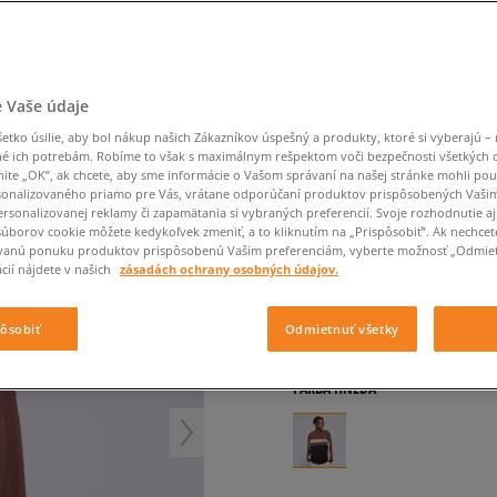
Converse Chuck Taylor
Havaianas
Vans
Ľadvinky
Confront
Champion
EMU Australia
All Star
Klobúky
Ľadvinky
Dickies
Klobúky
Converse
Confront
Ellesse
Nike Air Max 90
T BRWN/BLK
Tašky
Klobúky
Saucony
Peráčníky
Crocs
Converse
Fila
Nike Air Max DN8
-50 % na druhé balenie
Rukavice
Clarks
Dr. Martens
DC
Jansport
ponožiek
ELLESSE MIKINA AN
 Vaše údaje
Nike Air Force 1 LV8
-50 % na druhé balení
Eastpak
Dickies
Jordan
ponožek
Jordan 4
pánske, mikiny
tko úsilie, aby bol nákup našich Zákazníkov úspešný a produkty, ktoré si vyberajú – 
Empire
Eastpak
Lacoste
é ich potrebám. Robíme to však s maximálnym rešpektom voči bezpečnosti všetkých
New Balance 530
nite „OK”, ak chcete, aby sme informácie o Vašom správaní na našej stránke mohli pou
5.0
(
7
)
New Balance 1906
onalizovaného priamo pre Vás, vrátane odporúčaní produktov prispôsobených Vaši
rsonalizovanej reklamy či zapamätania si vybraných preferencií. Svoje rozhodnutie aj
44
€
Puma Speedcat
cena s DPH
súborov cookie môžete kedykoľvek zmeniť, a to kliknutím na „Prispôsobiť”. Ak nechcet
vanú ponuku produktov prispôsobenú Vašim preferenciám, vyberte možnosť „Odmiet
Puma Suede XL
cií nájdete v našich
zásadách ochrany osobných údajov.
49
€
-10%
(najnižšia cena za pos
Puma Palermo
75
€
-41%
(počiatočná cena)
Asics Gel-NYC Rugged
pôsobiť
Odmietnuť všetky
+ 44 BODOV V
SIZEERCLU
FARBA
HNEDÁ