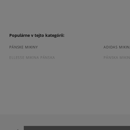
Populárne v tejto kategórii:
PÁNSKE MIKINY
ADIDAS MIKI
ELLESSE MIKINA PÁNSKA
PÁNSKA MIKI
NEW BALANCE MIKINA PÁNSKA
PÁNSKA MIKIN
BÉŽOVÁ MIKINA PÁNSKA
BIELA MIKINA
ČIERNA MIKINA PÁNSKA
MODRÁ MIKIN
Prezrite si populárne kolekcie:
NIKE FLEECE
NIKE TECH FL
JARNÉ OBLEČENIE
JESENNÉ OBL