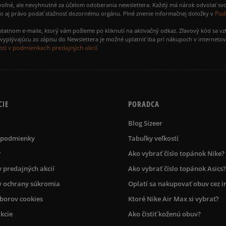
voľné, ale nevyhnutné za účelom odoberania newslettera. Každý má nárok odvolať svo
Pod
ako aj právo podať sťažnosť dozornému orgánu. Plné znenie informačnej doložky v
amostatnom e-maile, ktorý vám pošleme po kliknutí na aktivačný odkaz. Zľavový kód sa v
yplývajúcu zo zápisu do Newslettera je možné uplatniť iba pri nákupoch v interneto
ti v podmienkach predajných akcií.
CIE
PORADCA
Blog Sizeer
 podmienky
Tabuľky veľkostí
r
Ako vybrať číslo topánok Nike?
 predajných akcií
Ako vybrať číslo topánok Asics?
 ochrany súkromia
Oplatí sa nakupovať obuv cez i
úborov cookies
Ktoré Nike Air Max si vybrať?
kcie
Ako čistiť koženú obuv?