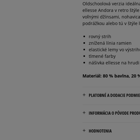
Oldschoolová verzia ideáln
ellesse Andora v retro štýl
voľnými džínsami, nohavicam
podrážkou alebo tú v štýle 
rovný strih
znížená línia ramien
elastické lemy vo výstri
tlmené farby
nášivka ellesse na hrudi
Materiál: 80 % bavlna, 20 
PLATOBNÉ A DODACIE PODMI
Doručenie zadarmo od 80 €
INFORMÁCIA O PÔVODE PROD
Dodacia lehota: 2 až 6 prac
Focus International Nl B.V.
Dostupné spôsoby doručen
HODNOTENIA
Danzigerkade 9A