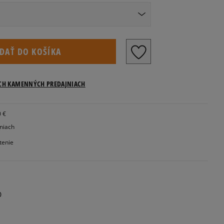
IDAŤ DO KOŠÍKA
ICH KAMENNÝCH PREDAJNIACH
0 €
jniach
tenie
0