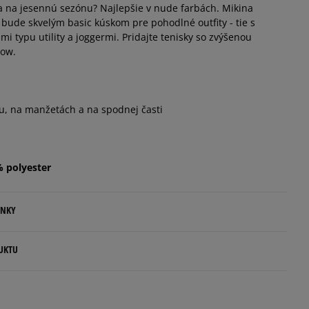
a na jesennú sezónu? Najlepšie v nude farbách. Mikina
e bude skvelým basic kúskom pre pohodlné outfity - tie s
i typu utility a joggermi. Pridajte tenisky so zvýšenou
low.
hu, na manžetách a na spodnej časti
% polyester
ENKY
.
UKTU
ovné dni.
ia: