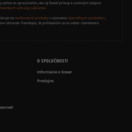
j súhlas so spracúvaním, ako aj žiadať prístup k osobným údajom,
mienkach ochrany súkromia
nezľavnené produkty
špeciálnych produktov
zťahuje na
s výnimkou
,
vom obchode. Pamätajte, že prihlásením sa na odber newslettera
O SPOLOČNOSTI
Informácie o Sizeer
Predajne
nternet!