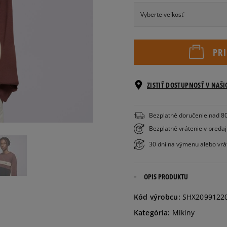
Vyberte veľkosť
S
PR
M
ZISTIŤ DOSTUPNOSŤ V NAŠ
L
Bezplatné doručenie nad 8
XL
Bezplatné vrátenie v preda
30 dní na výmenu alebo vrá
OPIS PRODUKTU
Kód výrobcu:
SHX2099122
Kategória:
Mikiny