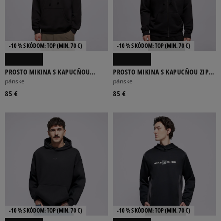
-10 % S KÓDOM: TOP (MIN. 70 €)
-10 % S KÓDOM: TOP (MIN. 70 €)
PROSTO MIKINA S KAPUCŇOU
PROSTO MIKINA S KAPUCŇOU ZIP
HOODIE WEAR THE STREET BLACK
HOODIE P RIM BLACK
pánske
pánske
85 €
85 €
-10 % S KÓDOM: TOP (MIN. 70 €)
-10 % S KÓDOM: TOP (MIN. 70 €)