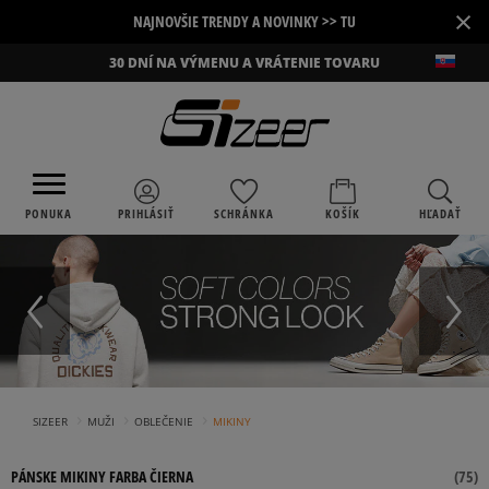
×
NAJNOVŠIE TRENDY A NOVINKY >> TU
30 DNÍ NA VÝMENU A VRÁTENIE TOVARU
PONUKA
PRIHLÁSIŤ
SCHRÁNKA
KOŠÍK
HĽADAŤ
›
›
›
SIZEER
MUŽI
OBLEČENIE
MIKINY
PÁNSKE MIKINY FARBA ČIERNA
(
75
)