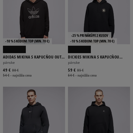
-25 % PRI NÁKÚPE 2 KUSOV
-10 % S KÓDOM: TOP (MIN. 70 €)
-10 % S KÓDOM: TOP (MIN. 70 €)
ADIDAS MIKINA S KAPUCŇOU OUTL
DICKIES MIKINA S KAPUCŇOU
TREF HDY
WRENCH HOODIE
pánske
pánske
49 €
59 €
80 €
85 €
54 €
-
najnižšia cena
64 €
-
najnižšia cena