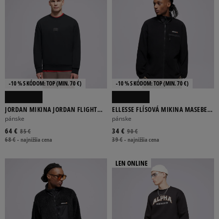
-10 % S KÓDOM: TOP (MIN. 70 €)
-10 % S KÓDOM: TOP (MIN. 70 €)
JORDAN MIKINA JORDAN FLIGHT
ELLESSE FLÍSOVÁ MIKINA MASEBEN
FLEECE
FLEECE JACKET BLK
pánske
pánske
64 €
34 €
85 €
90 €
68 €
-
najnižšia cena
39 €
-
najnižšia cena
LEN ONLINE