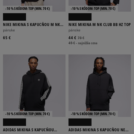
-10 % S KÓDOM: TOP (MIN. 70 €)
-10 % S KÓDOM: TOP (MIN. 70 €)
NIKE MIKINA S KAPUCŇOU M NK
NIKE MIKINA M NK CLUB BB HZ TOP
CLUB BB PO HOODIE
pánske
pánske
65 €
44 €
70 €
49 €
-
najnižšia cena
-10 % S KÓDOM: TOP (MIN. 70 €)
-10 % S KÓDOM: TOP (MIN. 70 €)
ADIDAS MIKINA S KAPUCŇOU
ADIDAS MIKINA S KAPUCŇOU NEU C