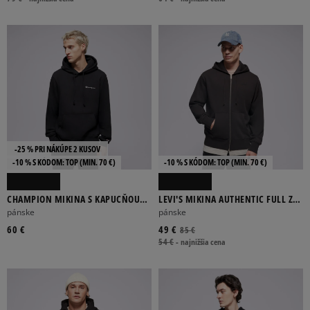
-25 % PRI NÁKÚPE 2 KUSOV
-10 % S KÓDOM: TOP (MIN. 70 €)
-10 % S KÓDOM: TOP (MIN. 70 €)
CHAMPION MIKINA S KAPUCŇOU
LEVI'S MIKINA AUTHENTIC FULL ZIP
HOODED SWEATSHIRT
BLACKS
pánske
pánske
60 €
49 €
85 €
54 €
-
najnižšia cena