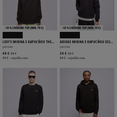
-10 % S KÓDOM: TOP (MIN. 70 €)
-10 % S KÓDOM: TOP (MIN. 70 €)
LEVI'S MIKINA S KAPUCŇOU THE
ADIDAS MIKINA S KAPUCŇOU ESS
AUTHENTIC HOODIE BLACKS
HD
pánske
pánske
44 €
34 €
80 €
60 €
49 €
-
najnižšia cena
39 €
-
najnižšia cena