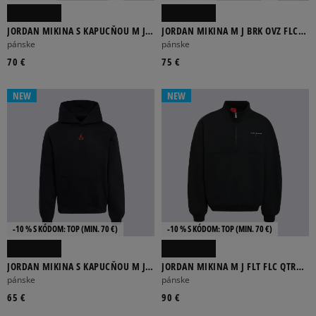
ADIDAS
ALPHA INDUSTRIES
CONFRONT
DICKIES
JORDAN MIKINA S KAPUCŇOU M J
JORDAN MIKINA M J BRK OVZ FLC
BRK OVZ FLC PO BB
FZ BB
pánske
pánske
ELLESSE
70 €
75 €
Viac
NEW
NEW
BAVLNA
BÉŽOVÁ
BIELA
BORDOVÁ
ČERVENÁ
ČIERNA
-10 % S KÓDOM: TOP (MIN. 70 €)
-10 % S KÓDOM: TOP (MIN. 70 €)
Viac
JORDAN MIKINA S KAPUCŇOU M J
JORDAN MIKINA M J FLT FLC QTR
BRK ST PO HD BB
ZIP LB
pánske
pánske
65 €
90 €
JEDNOFAREBNÝ
POTLAČ
KOCKY
PRÚŽKY
VIACFAREBNÝ