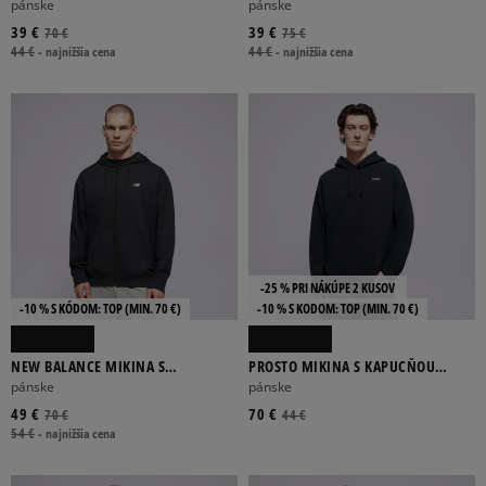
BAGGY HOODIE
HD
pánske
pánske
39 €
39 €
70 €
75 €
44 €
-
najnižšia cena
44 €
-
najnižšia cena
-25 % PRI NÁKÚPE 2 KUSOV
-10 % S KÓDOM: TOP (MIN. 70 €)
-10 % S KÓDOM: TOP (MIN. 70 €)
NEW BALANCE MIKINA S
PROSTO MIKINA S KAPUCŇOU
KAPUCŇOU SPORT ESSENTIALS
HOODIE SKIZZLE WASHED BLACK
pánske
pánske
LOGO FRENCH
49 €
70 €
70 €
44 €
54 €
-
najnižšia cena