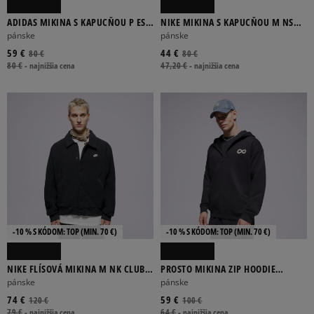
ADIDAS MIKINA S KAPUCŇOU P ESS
NIKE MIKINA S KAPUCŇOU M NSW
HD
SHOX
pánske
pánske
59 €
44 €
80 €
80 €
80 €
-
najnižšia cena
47,20 €
-
najnižšia cena
-10 % S KÓDOM: TOP (MIN. 70 €)
-10 % S KÓDOM: TOP (MIN. 70 €)
NIKE FLÍSOVÁ MIKINA M NK CLUB
PROSTO MIKINA ZIP HOODIE
SHERPA COACHES JKT
INFINITY BLACK
pánske
pánske
74 €
59 €
120 €
100 €
79 €
-
najnižšia cena
64 €
-
najnižšia cena