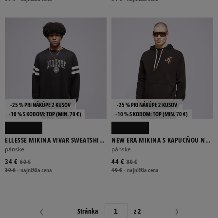
-25 % PRI NÁKÚPE 2 KUSOV
-25 % PRI NÁKÚPE 2 KUSOV
-10 % S KÓDOM: TOP (MIN. 70 €)
-10 % S KÓDOM: TOP (MIN. 70 €)
ELLESSE MIKINA VIVAR SWEATSHIRT
NEW ERA MIKINA S KAPUCŇOU NE
WSHD BLK
SCRIPT LOGO NONE
pánske
pánske
34 €
44 €
60 €
80 €
39 €
-
najnižšia cena
49 €
-
najnižšia cena
Stránka
z 2