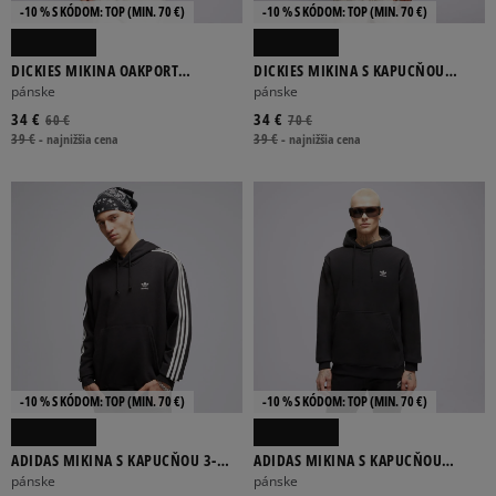
-10 % S KÓDOM: TOP (MIN. 70 €)
-10 % S KÓDOM: TOP (MIN. 70 €)
DICKIES MIKINA OAKPORT
DICKIES MIKINA S KAPUCŇOU
SWEATSHIRT
OAKPORT HOODIE
pánske
pánske
34 €
34 €
60 €
70 €
39 €
-
najnižšia cena
39 €
-
najnižšia cena
-10 % S KÓDOM: TOP (MIN. 70 €)
-10 % S KÓDOM: TOP (MIN. 70 €)
ADIDAS MIKINA S KAPUCŇOU 3-
ADIDAS MIKINA S KAPUCŇOU
STRIPES HOODY
ESSENTIAL HOODY
pánske
pánske