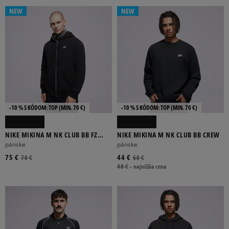
NEW
NEW
CEZ HLAVU
FLÍSOVÉ
NA ZIPS
NA ZIPS S KAPUCŇOU
S KAPUCŇOU
-10 % S KÓDOM: TOP (MIN. 70 €)
-10 % S KÓDOM: TOP (MIN. 70 €)
FILTROVAŤ PRODUKTY
NIKE MIKINA M NK CLUB BB FZ
NIKE MIKINA M NK CLUB BB CREW
HOODIE
ODSTRÁNIŤ VYBRANÉ
pánske
pánske
75 €
44 €
70 €
60 €
48 €
-
najnižšia cena