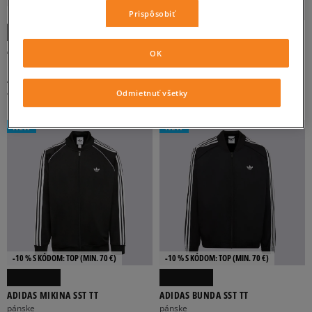
-10 % S KÓDOM: TOP (MIN. 70 €)
-10 % S KÓDOM: TOP (MIN. 70 €)
Prispôsobiť
ADIDAS MIKINA SSTAR TT BLK/WHT
ADIDAS MIKINA SST TT
OK
pánske
pánske
44 €
100 €
75 €
49 €
-
najnižšia cena
Odmietnuť všetky
NEW
NEW
-10 % S KÓDOM: TOP (MIN. 70 €)
-10 % S KÓDOM: TOP (MIN. 70 €)
ADIDAS MIKINA SST TT
ADIDAS BUNDA SST TT
pánske
pánske