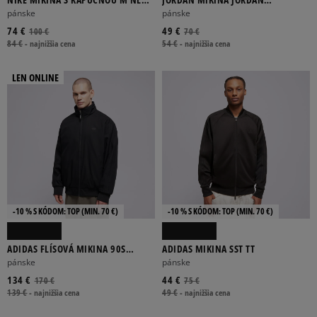
SOLO SWSH BB PO HOODIE
BROOKLYN
pánske
pánske
74 €
49 €
100 €
70 €
84 €
-
najnižšia cena
54 €
-
najnižšia cena
LEN ONLINE
-10 % S KÓDOM: TOP (MIN. 70 €)
-10 % S KÓDOM: TOP (MIN. 70 €)
ADIDAS FLÍSOVÁ MIKINA 90S
ADIDAS MIKINA SST TT
ALTERNATIVE SPORT REVERSIBLE
pánske
pánske
FLÍSO
134 €
44 €
170 €
75 €
139 €
-
najnižšia cena
49 €
-
najnižšia cena