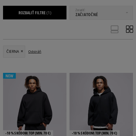
OD
DO
Zoradiť
ROZBALIŤ FILTRE
(1)
ZAČIATOČNÉ
ČIERNA
Odstráň
BR
SET10
SET12
SET24
SET5
Viac
NEW
ŠTANDARDNÝ
VOĽNÝ
OBTIAHNUTÝ
-10 % S KÓDOM: TOP (MIN. 70 €)
-10 % S KÓDOM: TOP (MIN. 70 €)