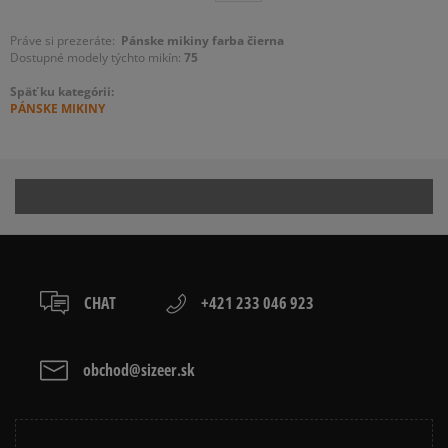
Práve si prezeráte:
P
ánske mikiny
farba čierna
Dostupné modely týchto mikín:
75
Späť ku kategórii:
PÁNSKE MIKINY
CHAT
+421 233 046 923
obchod@sizeer.sk