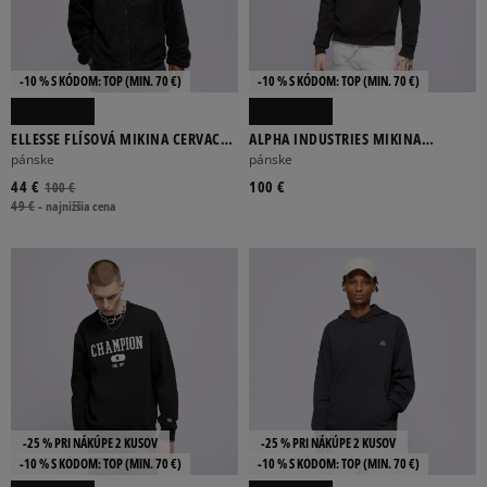
-10 % S KÓDOM: TOP (MIN. 70 €)
-10 % S KÓDOM: TOP (MIN. 70 €)
ELLESSE FLÍSOVÁ MIKINA CERVACOL
ALPHA INDUSTRIES MIKINA
FLEECE JACKET BLK
COLLEGE SWEATER
pánske
pánske
44 €
100 €
100 €
49 €
-
najnižšia cena
-25 % PRI NÁKÚPE 2 KUSOV
-25 % PRI NÁKÚPE 2 KUSOV
-10 % S KÓDOM: TOP (MIN. 70 €)
-10 % S KÓDOM: TOP (MIN. 70 €)