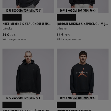
-10 % S KÓDOM: TOP (MIN. 70 €)
-10 % S KÓDOM: TOP (MIN. 70 €)
NIKE MIKINA S KAPUCŇOU U NSW
JORDAN MIKINA S KAPUCŇOU M J
HDY CLUB BB FW
BRK OVS PO HD
pánske
pánske
49 €
64 €
70 €
70 €
54 €
-
najnižšia cena
70 €
-
najnižšia cena
-10 % S KÓDOM: TOP (MIN. 70 €)
-10 % S KÓDOM: TOP (MIN. 70 €)
NIKE MIKINA S KAPUCŇOU M NL
JORDAN MIKINA JORDAN