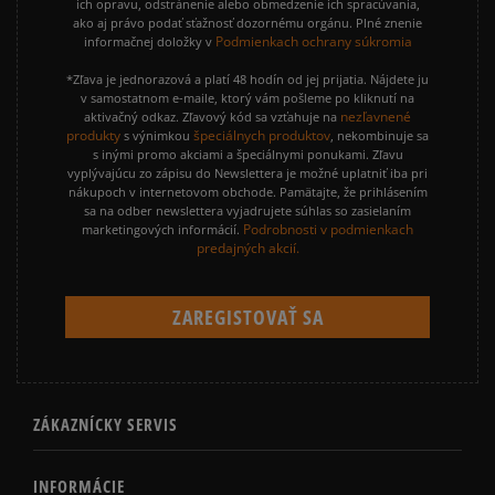
ich opravu, odstránenie alebo obmedzenie ich spracúvania,
ako aj právo podať sťažnosť dozornému orgánu. Plné znenie
Podmienkach ochrany súkromia
informačnej doložky v
*Zľava je jednorazová a platí 48 hodín od jej prijatia. Nájdete ju
v samostatnom e-maile, ktorý vám pošleme po kliknutí na
nezľavnené
aktivačný odkaz. Zľavový kód sa vzťahuje na
produkty
špeciálnych produktov
s výnimkou
, nekombinuje sa
s inými promo akciami a špeciálnymi ponukami. Zľavu
vyplývajúcu zo zápisu do Newslettera je možné uplatniť iba pri
nákupoch v internetovom obchode. Pamätajte, že prihlásením
sa na odber newslettera vyjadrujete súhlas so zasielaním
Podrobnosti v podmienkach
marketingových informácií.
predajných akcií.
ZÁKAZNÍCKY SERVIS
INFORMÁCIE