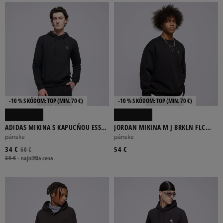
-10 % S KÓDOM: TOP (MIN. 70 €)
-10 % S KÓDOM: TOP (MIN. 70 €)
ADIDAS MIKINA S KAPUCŇOU ESS
JORDAN MIKINA M J BRKLN FLC
HOODIE FT
CREW
pánske
pánske
34 €
54 €
60 €
39 €
-
najnižšia cena