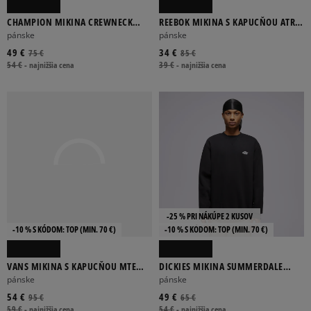
CHAMPION MIKINA CREWNECK
REEBOK MIKINA S KAPUCŇOU ATR
SWEATSHIRT
HOOPWEAR HOODIE
pánske
pánske
49 €
34 €
75 €
85 €
54 €
-
najnižšia cena
39 €
-
najnižšia cena
-25 % PRI NÁKÚPE 2 KUSOV
-10 % S KÓDOM: TOP (MIN. 70 €)
-10 % S KÓDOM: TOP (MIN. 70 €)
VANS MIKINA S KAPUCŇOU MTE
DICKIES MIKINA SUMMERDALE
CROSSPATH PO
SWEATSHIRT
pánske
pánske
54 €
49 €
95 €
65 €
59 €
-
najnižšia cena
54 €
-
najnižšia cena