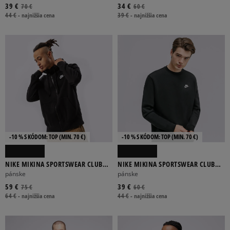
39 €
34 €
70 €
60 €
44 €
-
najnižšia cena
39 €
-
najnižšia cena
-10 % S KÓDOM: TOP (MIN. 70 €)
-10 % S KÓDOM: TOP (MIN. 70 €)
NIKE MIKINA SPORTSWEAR CLUB
NIKE MIKINA SPORTSWEAR CLUB
FLEECE
FLEECE
pánske
pánske
59 €
39 €
75 €
60 €
64 €
-
najnižšia cena
44 €
-
najnižšia cena