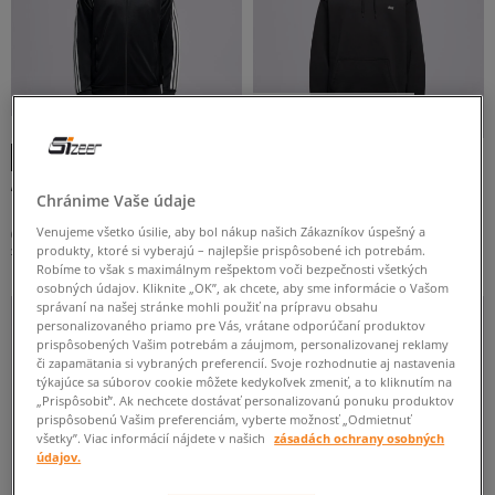
-25 % PRI NÁKÚPE 2 KUSOV
-10 % S KÓDOM: TOP (MIN. 70 €)
-10 % S KÓDOM: TOP (MIN. 70 €)
ADIDAS MIKINA SST TT
VANS MIKINA S KAPUCŇOU LEFT
Chránime Vaše údaje
CHEST II LOOSE PO
pánske
pánske
69 €
80 €
Venujeme všetko úsilie, aby bol nákup našich Zákazníkov úspešný a
75 €
produkty, ktoré si vyberajú – najlepšie prispôsobené ich potrebám.
75 €
-
najnižšia cena
Robíme to však s maximálnym rešpektom voči bezpečnosti všetkých
osobných údajov. Kliknite „OK”, ak chcete, aby sme informácie o Vašom
NEW
správaní na našej stránke mohli použiť na prípravu obsahu
LEN ONLINE
personalizovaného priamo pre Vás, vrátane odporúčaní produktov
prispôsobených Vašim potrebám a záujmom, personalizovanej reklamy
či zapamätania si vybraných preferencií. Svoje rozhodnutie aj nastavenia
týkajúce sa súborov cookie môžete kedykoľvek zmeniť, a to kliknutím na
„Prispôsobiť”. Ak nechcete dostávať personalizovanú ponuku produktov
prispôsobenú Vašim preferenciám, vyberte možnosť „Odmietnuť
všetky”. Viac informácií nájdete v našich
zásadách ochrany osobných
údajov.