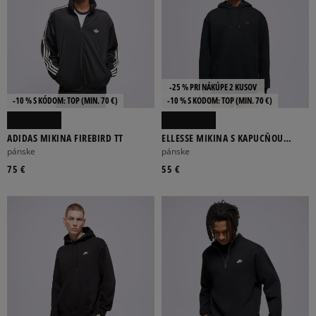
-25 % PRI NÁKÚPE 2 KUSOV
-10 % S KÓDOM: TOP (MIN. 70 €)
-10 % S KÓDOM: TOP (MIN. 70 €)
ADIDAS MIKINA FIREBIRD TT
ELLESSE MIKINA S KAPUCŇOU
VARON OH HOODY BLK MN
pánske
pánske
75 €
55 €