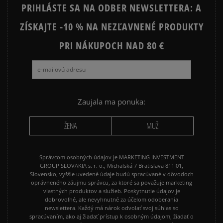
PRIHLÁSTE SA NA ODBER NEWSLETTERA: A
ZÍSKAJTE -10 % NA NEZĽAVNENÉ PRODUKTY
PRI NÁKUPOCH NAD 80 €
Zaujala ma ponuka:
ŽENA
MUŽ
Správcom osobných údajov je MARKETING INVESTMENT
GROUP SLOVAKIA s. r. o., Michalská 7 Bratislava 811 01,
Slovensko, vyššie uvedené údaje budú spracúvané v dôvodoch
oprávneného záujmu správcu, za ktoré sa považuje marketing
vlastných produktov a služieb. Poskytnutie údajov je
dobrovoľné, ale nevyhnutné za účelom odoberania
newslettera. Každý má nárok odvolať svoj súhlas so
spracúvaním, ako aj žiadať prístup k osobným údajom, žiadať o