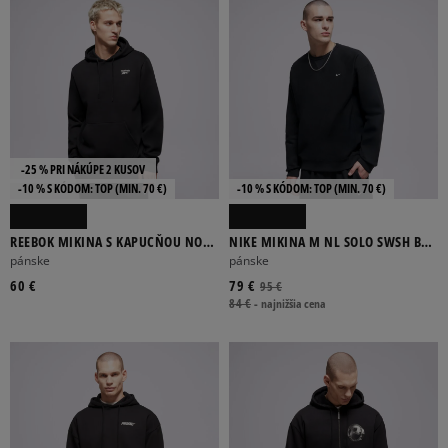
-25 % PRI NÁKÚPE 2 KUSOV
-10 % S KÓDOM: TOP (MIN. 70 €)
-10 % S KÓDOM: TOP (MIN. 70 €)
REEBOK MIKINA S KAPUCŇOU NOAH
NIKE MIKINA M NL SOLO SWSH BB
SMALL LOGO
CREW
pánske
pánske
60 €
79 €
95 €
84 €
-
najnižšia cena