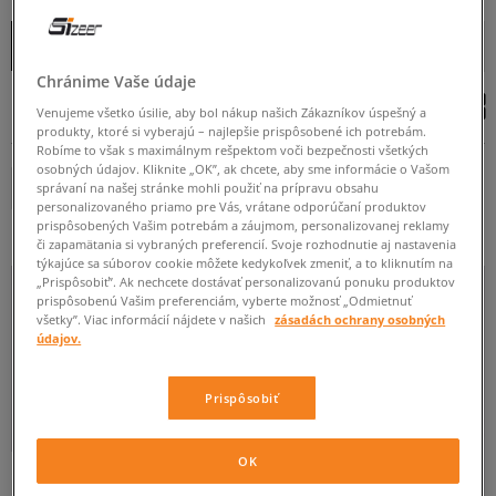
OD
DO
Zoradiť
ROZBALIŤ FILTRE
(1)
ZAČIATOČNÉ
Chránime Vaše údaje
Venujeme všetko úsilie, aby bol nákup našich Zákazníkov úspešný a
produkty, ktoré si vyberajú – najlepšie prispôsobené ich potrebám.
Robíme to však s maximálnym rešpektom voči bezpečnosti všetkých
osobných údajov. Kliknite „OK”, ak chcete, aby sme informácie o Vašom
VANS
Odstráň
správaní na našej stránke mohli použiť na prípravu obsahu
S
M
L
XL
BR
personalizovaného priamo pre Vás, vrátane odporúčaní produktov
prispôsobených Vašim potrebám a záujmom, personalizovanej reklamy
či zapamätania si vybraných preferencií. Svoje rozhodnutie aj nastavenia
Viac
týkajúce sa súborov cookie môžete kedykoľvek zmeniť, a to kliknutím na
„Prispôsobiť”. Ak nechcete dostávať personalizovanú ponuku produktov
prispôsobenú Vašim preferenciám, vyberte možnosť „Odmietnuť
všetky”. Viac informácií nájdete v našich
zásadách ochrany osobných
údajov.
ŠTANDARDNÝ
OBTIAHNUTÝ
VOĽNÝ
Prispôsobiť
OK
-25 % PRI NÁKÚPE 2 KUSOV
-25 % PRI NÁKÚPE 2 KUSOV
-10 % S KÓDOM: TOP (MIN. 70 €)
-10 % S KÓDOM: TOP (MIN. 70 €)