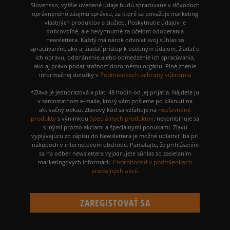
Slovensko, vyššie uvedené údaje budú spracúvané v dôvodoch
oprávneného záujmu správcu, za ktoré sa považuje marketing
vlastných produktov a služieb. Poskytnutie údajov je
dobrovoľné, ale nevyhnutné za účelom odoberania
newslettera. Každý má nárok odvolať svoj súhlas so
spracúvaním, ako aj žiadať prístup k osobným údajom, žiadať o
ich opravu, odstránenie alebo obmedzenie ich spracúvania,
ako aj právo podať sťažnosť dozornému orgánu. Plné znenie
Podmienkach ochrany súkromia
informačnej doložky v
*Zľava je jednorazová a platí 48 hodín od jej prijatia. Nájdete ju
v samostatnom e-maile, ktorý vám pošleme po kliknutí na
nezľavnené
aktivačný odkaz. Zľavový kód sa vzťahuje na
produkty
špeciálnych produktov
s výnimkou
, nekombinuje sa
s inými promo akciami a špeciálnymi ponukami. Zľavu
vyplývajúcu zo zápisu do Newslettera je možné uplatniť iba pri
nákupoch v internetovom obchode. Pamätajte, že prihlásením
sa na odber newslettera vyjadrujete súhlas so zasielaním
Podrobnosti v podmienkach
marketingových informácií.
predajných akcií.