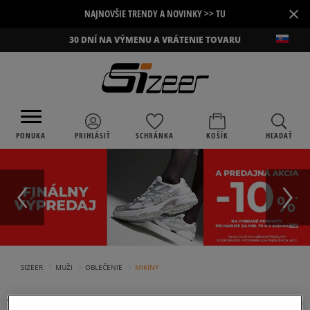
×
NAJNOVŠIE TRENDY A NOVINKY >> TU
30 DNÍ NA VÝMENU A VRÁTENIE TOVARU
PONUKA
PRIHLÁSIŤ
SCHRÁNKA
KOŠÍK
HĽADAŤ
›
›
›
SIZEER
MUŽI
OBLEČENIE
MIKINY
VANS PÁNSKE MIKINY
(
4
)