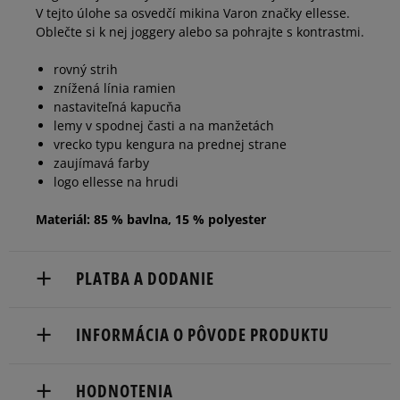
V tejto úlohe sa osvedčí mikina Varon značky ellesse.
Oblečte si k nej joggery alebo sa pohrajte s kontrastmi.
rovný strih
znížená línia ramien
nastaviteľná kapucňa
lemy v spodnej časti a na manžetách
vrecko typu kengura na prednej strane
zaujímavá farby
logo ellesse na hrudi
Materiál: 85 % bavlna, 15 % polyester
PLATBA A DODANIE
Doručenie zadarmo od 80 €.
INFORMÁCIA O PÔVODE PRODUKTU
Dodacia lehota: 2 až 6 pracovné dni.
Focus International Nl B.V.
Dostupné spôsoby doručenia:
HODNOTENIA