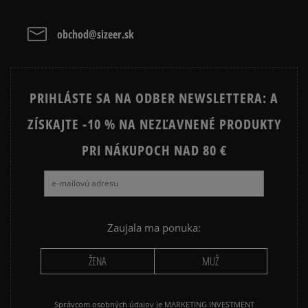
Vymazať
Hľadať
obchod@sizeer.sk
Prezrite si populárne kolekcie:
NIKE FLEECE
NIKE TECH FLEECE
PRIHLÁSTE SA NA ODBER NEWSLETTERA: A
NIKE HOODIES
NIKE SPORTSWEAR
ZÍSKAJTE -10 % NA NEZĽAVNENÉ PRODUKTY
JARNÉ OBLEČENIE
JESENNÉ OBLEČENIE
PRI NÁKUPOCH NAD 80 €
ZIMNÉ OBLEČENIE
Zaujala ma ponuka:
ŽENA
MUŽ
Správcom osobných údajov je MARKETING INVESTMENT