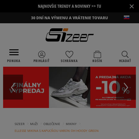
×
NAJNOVŠIE TRENDY A NOVINKY >> TU
30 DNÍ NA VÝMENU A VRÁTENIE TOVARU
PONUKA
PRIHLÁSIŤ
SCHRÁNKA
KOŠÍK
HĽADAŤ
›
›
›
›
SIZEER
MUŽI
OBLEČENIE
MIKINY
ELLESSE MIKINA S KAPUCŇOU VARON OH HOODY GREEN