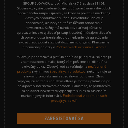
GROUP SLOVAKIA s. r. o., Michalská 7 Bratislava 811 01,
Slovensko, vyššie uvedené údaje budú spracúvané v dôvodoch
oprávneného záujmu správcu, za ktoré sa považuje marketing
vlastných produktov a služieb. Poskytnutie údajov je
dobrovoľné, ale nevyhnutné za účelom odoberania
newslettera. Každý má nárok odvolať svoj súhlas so
spracúvaním, ako aj žiadať prístup k osobným údajom, žiadať o
ich opravu, odstránenie alebo obmedzenie ich spracúvania,
ako aj právo podať sťažnosť dozornému orgánu. Plné znenie
Podmienkach ochrany súkromia
informačnej doložky v
*Zľava je jednorazová a platí 48 hodín od jej prijatia. Nájdete ju
v samostatnom e-maile, ktorý vám pošleme po kliknutí na
nezľavnené
aktivačný odkaz. Zľavový kód sa vzťahuje na
produkty
špeciálnych produktov
s výnimkou
, nekombinuje sa
s inými promo akciami a špeciálnymi ponukami. Zľavu
vyplývajúcu zo zápisu do Newslettera je možné uplatniť iba pri
nákupoch v internetovom obchode. Pamätajte, že prihlásením
sa na odber newslettera vyjadrujete súhlas so zasielaním
Podrobnosti v podmienkach
marketingových informácií.
predajných akcií.