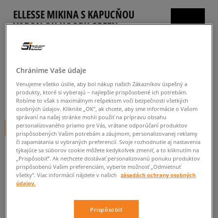
ELLESSE MIKINA S KAPUCŇOU
VARON OH HOODY GREEN
pánske, mikiny
4.6
(
5
)
Chránime Vaše údaje
39
€
cena s DPH
Venujeme všetko úsilie, aby bol nákup našich Zákazníkov úspešný a
produkty, ktoré si vyberajú – najlepšie prispôsobené ich potrebám.
44
€
-11%
(najnižšia cena za posledných 30 dní pred zľavou)
Robíme to však s maximálnym rešpektom voči bezpečnosti všetkých
osobných údajov. Kliknite „OK”, ak chcete, aby sme informácie o Vašom
50
€
-22%
(počiatočná cena)
správaní na našej stránke mohli použiť na prípravu obsahu
personalizovaného priamo pre Vás, vrátane odporúčaní produktov
+ 39 BODOV V
SIZEERCLUBE
prispôsobených Vašim potrebám a záujmom, personalizovanej reklamy
či zapamätania si vybraných preferencií. Svoje rozhodnutie aj nastavenia
FARBA
ZELENÁ
týkajúce sa súborov cookie môžete kedykoľvek zmeniť, a to kliknutím na
„Prispôsobiť”. Ak nechcete dostávať personalizovanú ponuku produktov
prispôsobenú Vašim preferenciám, vyberte možnosť „Odmietnuť
všetky”. Viac informácií nájdete v našich
zásadách ochrany osobných
údajov.
Prispôsobiť
Vyberte veľkosť