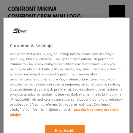
CONFRONT MIKINA
CONFRONT CREW MINI LOGO
pánske, mikiny
5.0
(
41
)
Chránime Vaše údaje
19
€
cena s DPH
Venujeme všetko úsilie, aby bol nákup našich Zákazníkov úspešný a
produkty, ktoré si vyberajú – najlepšie prispôsobené ich potrebám.
24
€
-21%
(najnižšia cena za posledných 30 dní pred zľavou)
Robíme to však s maximálnym rešpektom voči bezpečnosti všetkých
45
€
-58%
(počiatočná cena)
osobných údajov. Kliknite „OK”, ak chcete, aby sme informácie o Vašom
správaní na našej stránke mohli použiť na prípravu obsahu
+ 19 BODOV V
SIZEERCLUBE
personalizovaného priamo pre Vás, vrátane odporúčaní produktov
prispôsobených Vašim potrebám a záujmom, personalizovanej reklamy
či zapamätania si vybraných preferencií. Svoje rozhodnutie aj nastavenia
FARBA
ČIERNA
týkajúce sa súborov cookie môžete kedykoľvek zmeniť, a to kliknutím na
„Prispôsobiť”. Ak nechcete dostávať personalizovanú ponuku produktov
prispôsobenú Vašim preferenciám, vyberte možnosť „Odmietnuť
všetky”. Viac informácií nájdete v našich
zásadách ochrany osobných
údajov.
Vyberte veľkosť
Prispôsobiť