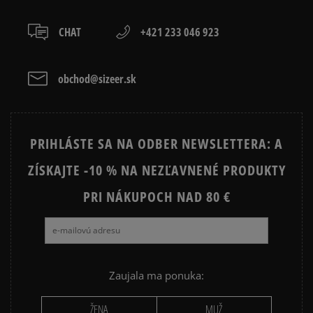
Recenzie zákazníkov
ČIERNA MIKINA PÁNSKA
MODRÁ MIKINA PÁNSKA
CHAT
+421 233 046 923
ZELENÁ MIKINA PÁNSKA
PÁNSKA MIKINA NA ZIPS
Vymazať
Hľadať
obchod@sizeer.sk
Prezrite si populárne kolekcie:
NIKE FLEECE
NIKE TECH FLEECE
PRIHLÁSTE SA NA ODBER NEWSLETTERA: A
NIKE HOODIES
NIKE SPORTSWEAR
ZÍSKAJTE -10 % NA NEZĽAVNENÉ PRODUKTY
JARNÉ OBLEČENIE
JESENNÉ OBLEČENIE
PRI NÁKUPOCH NAD 80 €
ZIMNÉ OBLEČENIE
Zaujala ma ponuka:
ŽENA
MUŽ