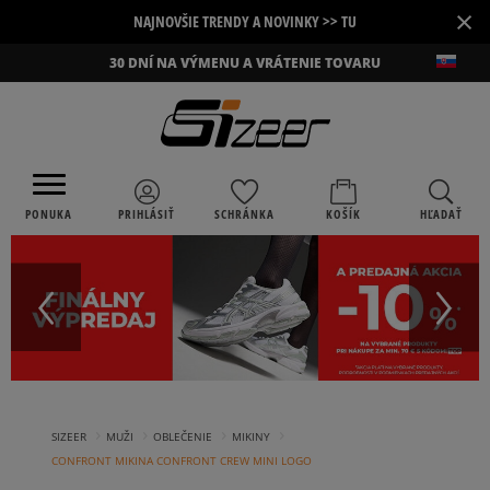
×
NAJNOVŠIE TRENDY A NOVINKY >> TU
30 DNÍ NA VÝMENU A VRÁTENIE TOVARU
PONUKA
PRIHLÁSIŤ
SCHRÁNKA
KOŠÍK
HĽADAŤ
›
›
›
›
SIZEER
MUŽI
OBLEČENIE
MIKINY
CONFRONT MIKINA CONFRONT CREW MINI LOGO