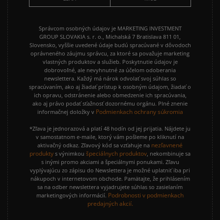
Správcom osobných údajov je MARKETING INVESTMENT
GROUP SLOVAKIA s. r. o., Michalská 7 Bratislava 811 01,
Slovensko, vyššie uvedené údaje budú spracúvané v dôvodoch
oprávneného záujmu správcu, za ktoré sa považuje marketing
vlastných produktov a služieb. Poskytnutie údajov je
dobrovoľné, ale nevyhnutné za účelom odoberania
newslettera. Každý má nárok odvolať svoj súhlas so
spracúvaním, ako aj žiadať prístup k osobným údajom, žiadať o
ich opravu, odstránenie alebo obmedzenie ich spracúvania,
ako aj právo podať sťažnosť dozornému orgánu. Plné znenie
Podmienkach ochrany súkromia
informačnej doložky v
*Zľava je jednorazová a platí 48 hodín od jej prijatia. Nájdete ju
v samostatnom e-maile, ktorý vám pošleme po kliknutí na
nezľavnené
aktivačný odkaz. Zľavový kód sa vzťahuje na
produkty
špeciálnych produktov
s výnimkou
, nekombinuje sa
s inými promo akciami a špeciálnymi ponukami. Zľavu
vyplývajúcu zo zápisu do Newslettera je možné uplatniť iba pri
nákupoch v internetovom obchode. Pamätajte, že prihlásením
sa na odber newslettera vyjadrujete súhlas so zasielaním
Podrobnosti v podmienkach
marketingových informácií.
predajných akcií.