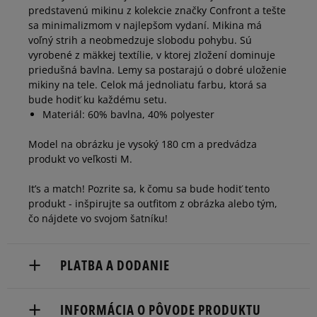
predstavenú mikinu z kolekcie značky Confront a tešte
sa minimalizmom v najlepšom vydaní. Mikina má
voľný strih a neobmedzuje slobodu pohybu. Sú
vyrobené z mäkkej textílie, v ktorej zložení dominuje
priedušná bavlna. Lemy sa postarajú o dobré uloženie
mikiny na tele. Celok má jednoliatu farbu, ktorá sa
bude hodiť ku každému setu.
Materiál: 60% bavlna, 40% polyester
Model na obrázku je vysoký 180 cm a predvádza
produkt vo veľkosti M.
It’s a match! Pozrite sa, k čomu sa bude hodiť tento
produkt - inšpirujte sa outfitom z obrázka alebo tým,
čo nájdete vo svojom šatníku!
PLATBA A DODANIE
Doručenie zadarmo od 80 €.
INFORMÁCIA O PÔVODE PRODUKTU